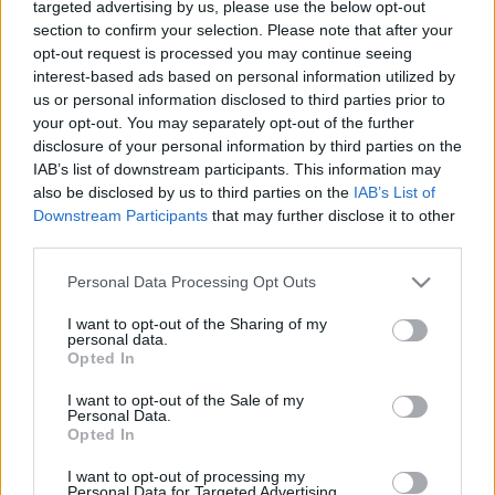
targeted advertising by us, please use the below opt-out
section to confirm your selection. Please note that after your
Elektronikus zenei fronton is jöttek új izgalmak a
opt-out request is processed you may continue seeing
nemzetközi nevekkel.
Gigi FM
és
interest-based ads based on personal information utilized by
Polygonia
(nyitóképünkön)
közös szettje misztikus
us or personal information disclosed to third parties prior to
technomágia lesz a cserkészpark csillagai alatt.
Rey
your opt-out. You may separately opt-out of the further
Colino
felkapott 90's hangzással pezsdíti a house
disclosure of your personal information by third parties on the
világát, és piszkos, groovy technoval érkezik
Alarico
.
IAB’s list of downstream participants. This information may
A
Red Axes
,
Nicola Cruz
,
Blawan
,
Call Super
,
Chlär
also be disclosed by us to third parties on the
IAB’s List of
és
upsammy
pedig
már tavaly csatlakozott a
Downstream Participants
that may further disclose it to other
lineuphoz
.
third parties.
A Kolorádó idén is vállalja, amit vállalni kell: kísérleti
Please note that this website/app uses one or more Google
Personal Data Processing Opt Outs
formációk törik majd meg könnyűzenei hullámokat:
services and may gather and store information including but
hallható lesz a
Csicskakoporsó
, a
Mesmerismus
és
not limited to your visit or usage behaviour. You may click to
I want to opt-out of the Sharing of my
personal data.
a
Porteleki Árok
nevet viselő projekt is. Idén először
grant or deny consent to Google and its third-party tags to
Opted In
lesz d’n’b a
The Hive
csapat kíséretében, és felkerült
use your data for below specified purposes in below Google
Mankind
,
Aga2l
,
Barbad
,
Hexcode
,
Slym &
consent section.
I want to opt-out of the Sale of my
Personal Data.
Szoliver
,
Bodoo
,
Jaffa Surfa
és
Galactic Jackson
is.
Opted In
Az új zenei fellépők bejelentése előtt a Kolorádó
I want to opt-out of processing my
közzétette az első nemzene programjait is, ami még
Personal Data for Targeted Advertising.