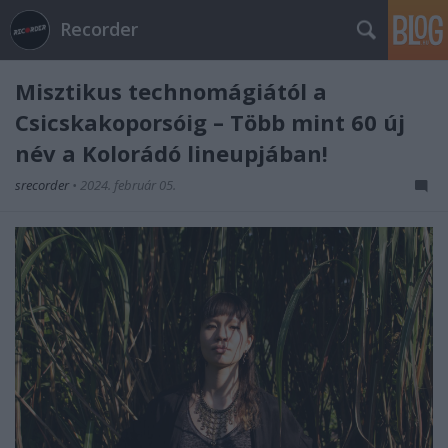
Recorder
Misztikus technomágiától a
Csicskakoporsóig – Több mint 60 új
név a Kolorádó lineupjában!
srecorder
•
2024. február 05.