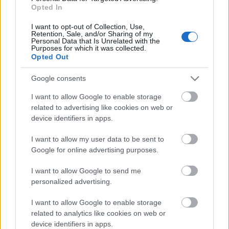
Opted In
csak egy kis része annak, ami következik (még futnak
a nyitott pályázatok is, de a
Kolorádó
I want to opt-out of Collection, Use,
weboldalán
már most több, mint
Retention, Sale, and/or Sharing of my
Personal Data that Is Unrelated with the
30
NEMZENE
program böngészhető).
Közeledik a
Purposes for which it was collected.
nyár és a fellépők számának növekedésével
Opted Out
arányosan rohamosan fogynak a bérletek is, a
jelenlegi, kedvező áron sem lehet már sokáig
Google consents
bérleteket venni.
I want to allow Google to enable storage
related to advertising like cookies on web or
device identifiers in apps.
I want to allow my user data to be sent to
Google for online advertising purposes.
I want to allow Google to send me
personalized advertising.
I want to allow Google to enable storage
related to analytics like cookies on web or
device identifiers in apps.