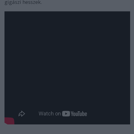
gigászi hesszek.