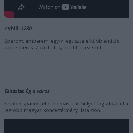
nyhill:
1230
Sparom, emberem, egyik legtisztalelkűbb entitás,
akit ismerek. Zabáljátok, amit főz, ezerrel!
Giliszta:
Ég a város
Szintén spanok, élőben második helyet foglalnak el a
legjobb magyar koncertélmény listámon...