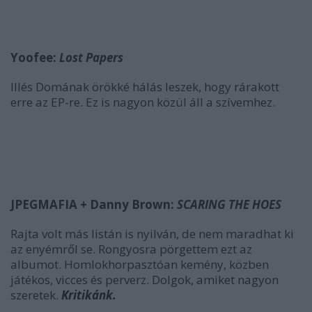
Yoofee:
Lost Papers
Illés Domának örökké hálás leszek, hogy rárakott
erre az EP-re. Ez is nagyon közül áll a szívemhez.
JPEGMAFIA + Danny Brown:
SCARING THE HOES
Rajta volt más listán is nyilván, de nem maradhat ki
az enyémről se. Rongyosra pörgettem ezt az
albumot. Homlokhorpasztóan kemény, közben
játékos, vicces és perverz. Dolgok, amiket nagyon
szeretek.
Kritikánk.