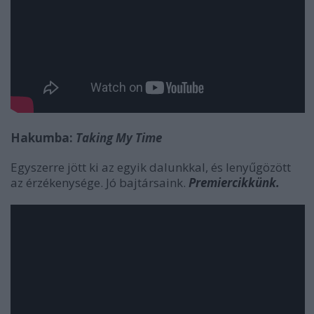
Hakumba:
Taking My Time
Egyszerre jött ki az egyik dalunkkal, és lenyűgözött
az érzékenysége. Jó bajtársaink.
Premiercikkünk.