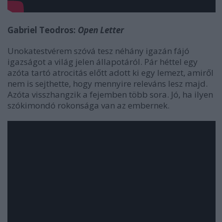
Gabriel Teodros:
Open Letter
Unokatestvérem szóvá tesz néhány igazán fájó
igazságot a világ jelen állapotáról. Pár héttel egy
azóta tartó atrocitás előtt adott ki egy lemezt, amiről
nem is sejthette, hogy mennyire releváns lesz majd.
Azóta visszhangzik a fejemben több sora. Jó, ha ilyen
szókimondó rokonsága van az embernek.