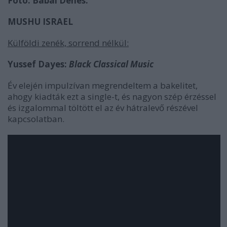
Fotó: Babai Dénes.
MUSHU ISRAEL
Külföldi zenék, sorrend nélkül:
Yussef Dayes:
Black Classical Music
Év elején impulzívan megrendeltem a bakelitet,
ahogy kiadták ezt a single-t, és nagyon szép érzéssel
és izgalommal töltött el az év hátralevő részével
kapcsolatban.