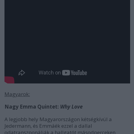
Magyarok:
Nagy Emma Quintet:
Why Love
A legjobb hely Magyarországon kétségkívül a
Jedermann, és Emmáék ezzel a dallal
odatranszponálják a hallgatót másodperceken