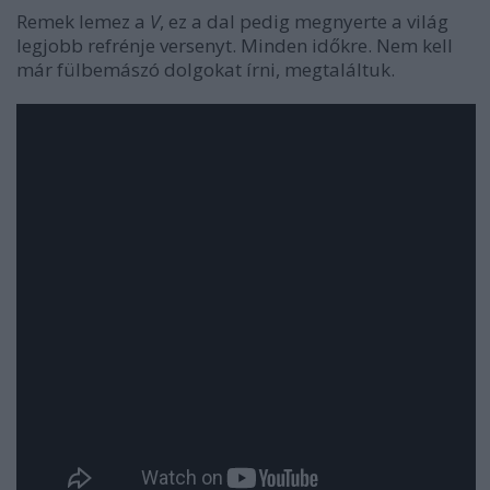
Remek lemez a
V
, ez a dal pedig megnyerte a világ
legjobb refrénje versenyt. Minden időkre. Nem kell
már fülbemászó dolgokat írni, megtaláltuk.