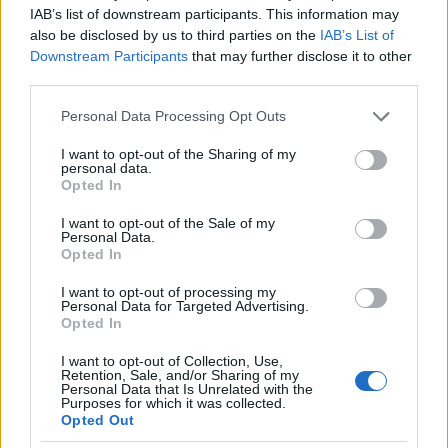
Jazzbois:
Higher Dimension Waiting Room
IAB’s list of downstream participants. This information may
also be disclosed by us to third parties on the
IAB’s List of
Represent.
Kritikánk.
Interjúnk.
Downstream Participants
that may further disclose it to other
third parties.
Please note that this website/app uses one or more Google
Personal Data Processing Opt Outs
services and may gather and store information including but
not limited to your visit or usage behaviour. You may click to
I want to opt-out of the Sharing of my
personal data.
grant or deny consent to Google and its third-party tags to
Opted In
use your data for below specified purposes in below Google
consent section.
I want to opt-out of the Sale of my
Personal Data.
Opted In
I want to opt-out of processing my
Personal Data for Targeted Advertising.
Opted In
I want to opt-out of Collection, Use,
Retention, Sale, and/or Sharing of my
Personal Data that Is Unrelated with the
Purposes for which it was collected.
Opted Out