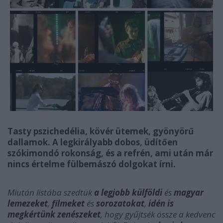
Tasty pszichedélia, kövér ütemek, gyönyörű
dallamok. A legkirályabb dobos, üdítően
szókimondó rokonság, és a refrén, ami után már
nincs értelme fülbemászó dolgokat írni.
Miután listába szedtük
a legjobb külföldi
és
magyar
lemezeket
,
filmeket
és
sorozatokat
,
idén is
megkértünk zenészeket
, hogy gyűjtsék össze a kedvenc