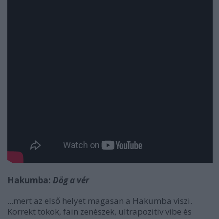
Hakumba:
Dög a vér
...mert az első helyet magasan a Hakumba viszi.
Korrekt tökök, fain zenészek, ultrapozitiv vibe és