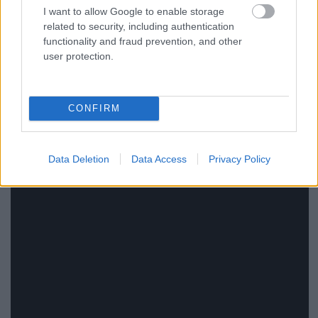
I want to allow Google to enable storage
related to security, including authentication
functionality and fraud prevention, and other
user protection.
Mirador:
Fecske
CONFIRM
Nagyon ígéretes kis pécsi gárda. Szeretettel nyúlnak
régi ötletekhez, és ez hallatszik azon, amit tesznek.
Data Deletion
Data Access
Privacy Policy