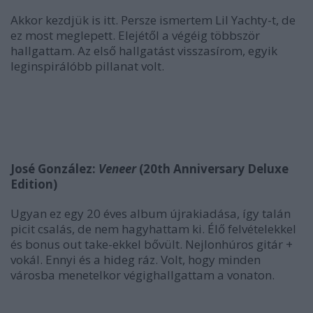
Akkor kezdjük is itt. Persze ismertem Lil Yachty-t, de
ez most meglepett. Elejétől a végéig többször
hallgattam. Az első hallgatást visszasírom, egyik
leginspirálóbb pillanat volt.
José González:
Veneer
(20th Anniversary Deluxe
Edition)
Ugyan ez egy 20 éves album újrakiadása, így talán
picit csalás, de nem hagyhattam ki. Élő felvételekkel
és bonus out take-ekkel bővült. Nejlonhúros gitár +
vokál. Ennyi és a hideg ráz. Volt, hogy minden
városba menetelkor végighallgattam a vonaton.