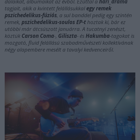
dalaikat, albumaikat az évből.
Ezúttal a
hari_drama
tagjait, akik a kvintett felállásukkal
egy remek
pszichedelikus-fúziós
, a sʊl banddel pedig egy szintén
remek,
pszichedelikus-soulos EP-t
hoztak ki, bár ez
utóbbi már átcsúszott januárra. A tucatnyi zenészt,
köztük
Carson Coma
-,
Giliszta
- és
Hakumba
-tagokat is
mozgató, fluid felállású szabadművészeti kollektívának
négy alapembere mesélt a tavalyi kedvenceiről.