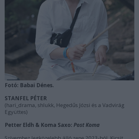
Fotó: Babai Dénes.
STANFEL PÉTER
(hari_drama, shlukk, Hegedűs Józsi és a Vadvirág
Együttes)
Petter Eldh & Koma Saxo:
Post Koma
Szívemhez legközelebb álló zene 2023-ból. Kicsit