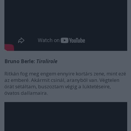
Bruno Berle:
Tirolirole
Ritkán fog meg engem ennyire kortárs zene, mint ezé
az emberé. Akármit csinál, aranyból van. Végtelen
órát sétáltam, buszoztam végig a lüktetéseire,
óvatos dallamaira.