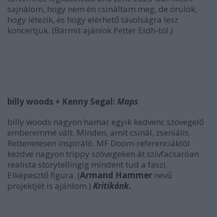
sajnálom, hogy nem én csináltam meg, de örülök,
hogy létezik, és hogy elérhető távolságra lesz
koncertjük. (Bármit ajánlok Petter Eldh-tól.)
billy woods + Kenny Segal:
Maps
billy woods nagyon hamar egyik kedvenc szövegelő
emberemmé vált. Minden, amit csinál, zseniális.
Rettenetesen inspiráló. MF Doom-referenciáktól
kezdve nagyon trippy szövegeken át szívfacsaróan
realista storytellingig mindent tud a faszi.
Elképesztő figura. (
Armand Hammer
nevű
projektjét is ajánlom.)
Kritikánk.