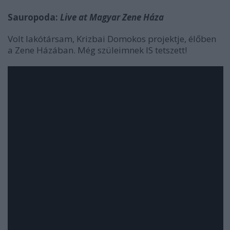
Sauropoda:
Live at Magyar Zene Háza
Volt lakótársam, Krizbai Domokos projektje, élőben
a Zene Házában. Még szüleimnek IS tetszett!