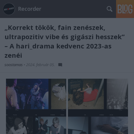
Recorder
„Korrekt tökök, fain zenészek,
ultrapozitiv vibe és gigászi hesszek”
– A hari_drama kedvenc 2023-as
zenéi
soostamas
•
2024. február 05.