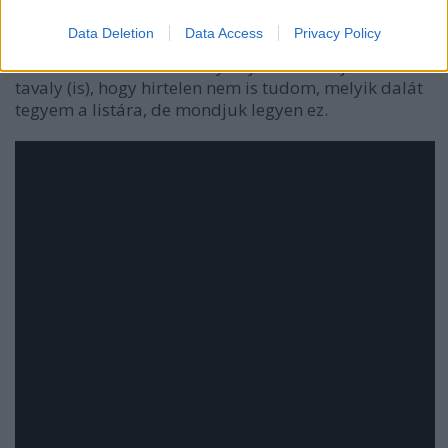
Jungle:
I’ve Been in Love
Data Deletion
Data Access
Privacy Policy
A brit elektronikus duó olyan jó lemezzel jött ki
tavaly (is), hogy hirtelen nem is tudom, melyik dalát
tegyem a listára, de mondjuk legyen ez.