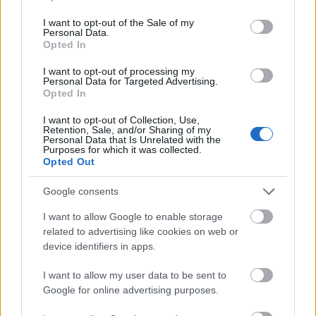
use your data for below specified purposes in below Google
consent section.
I want to opt-out of the Sale of my
Personal Data.
Opted In
I want to opt-out of processing my
Personal Data for Targeted Advertising.
Opted In
I want to opt-out of Collection, Use,
Retention, Sale, and/or Sharing of my
Personal Data that Is Unrelated with the
Purposes for which it was collected.
Opted Out
Google consents
I want to allow Google to enable storage
related to advertising like cookies on web or
Olivia Rodrigo:
Vampire
device identifiers in apps.
A várva várt visszatérés
nem okozott csalódást. A
I want to allow my user data to be sent to
Vampire
-ben benne van minden, amit szeretünk
Google for online advertising purposes.
Oliviától. A lírai és a rockos oldala remekül