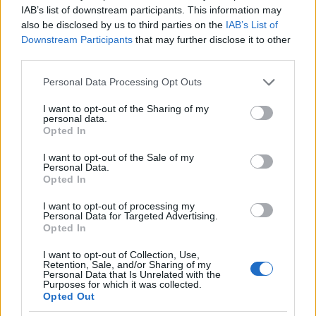
IAB’s list of downstream participants. This information may
also be disclosed by us to third parties on the
IAB’s List of
Downstream Participants
that may further disclose it to other
third parties.
Please note that this website/app uses one or more Google
Personal Data Processing Opt Outs
services and may gather and store information including but
not limited to your visit or usage behaviour. You may click to
I want to opt-out of the Sharing of my
personal data.
grant or deny consent to Google and its third-party tags to
Opted In
use your data for below specified purposes in below Google
consent section.
I want to opt-out of the Sale of my
Personal Data.
Opted In
I want to opt-out of processing my
Personal Data for Targeted Advertising.
Opted In
I want to opt-out of Collection, Use,
Retention, Sale, and/or Sharing of my
Personal Data that Is Unrelated with the
Purposes for which it was collected.
Opted Out