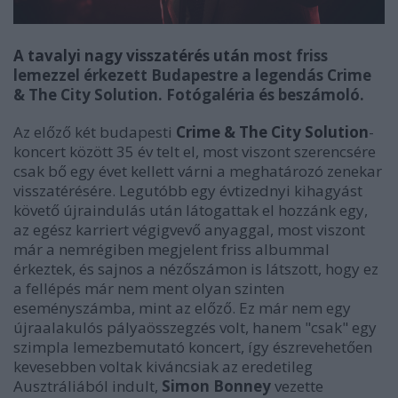
A tavalyi nagy visszatérés után
most friss
lemezzel érkezett Budapestre a legendás Crime
& The City Solution. Fotógaléria és beszámoló.
Az előző két budapesti
Crime & The City Solution
-
koncert között 35 év telt el, most viszont szerencsére
csak bő egy évet kellett várni a meghatározó zenekar
visszatérésére. Legutóbb egy évtizednyi kihagyást
követő újraindulás után látogattak el hozzánk egy,
az egész karriert végigvevő anyaggal, most viszont
már a nemrégiben megjelent friss albummal
érkeztek, és sajnos a nézőszámon is látszott, hogy ez
a fellépés már nem ment olyan szinten
eseményszámba, mint az előző. Ez már nem egy
újraalakulós pályaösszegzés volt, hanem "csak" egy
szimpla lemezbemutató koncert, így észrevehetően
kevesebben voltak kiváncsiak az eredetileg
Ausztráliából indult,
Simon Bonney
vezette