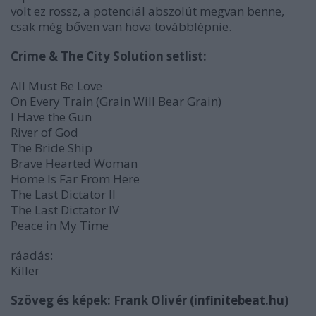
volt ez rossz, a potenciál abszolút megvan benne,
csak még bőven van hova továbblépnie.
Crime & The City Solution setlist:
All Must Be Love
On Every Train (Grain Will Bear Grain)
I Have the Gun
River of God
The Bride Ship
Brave Hearted Woman
Home Is Far From Here
The Last Dictator II
The Last Dictator IV
Peace in My Time
ráadás:
Killer
Szöveg és képek: Frank Olivér (
infinitebeat.hu
)