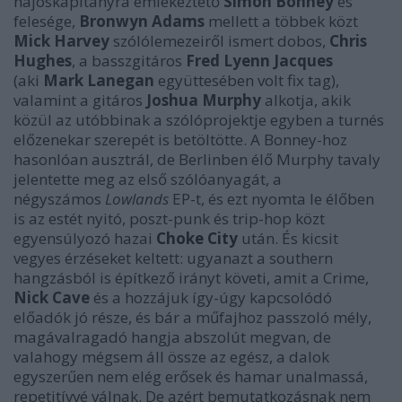
hajóskapitányra emlékeztető
Simon Bonney
és
felesége,
Bronwyn Adams
mellett a többek közt
Mick Harvey
szólólemezeiről ismert dobos,
Chris
Hughes
, a basszgitáros
Fred Lyenn Jacques
(aki
Mark Lanegan
együttesében volt fix tag),
valamint a gitáros
Joshua Murphy
alkotja, akik
közül az utóbbinak a szólóprojektje egyben a turnés
előzenekar szerepét is betöltötte. A Bonney-hoz
hasonlóan ausztrál, de Berlinben élő Murphy tavaly
jelentette meg az első szólóanyagát, a
négyszámos
Lowlands
EP-t, és ezt nyomta le élőben
is az estét nyitó, poszt-punk és trip-hop közt
egyensúlyozó hazai
Choke City
után. És kicsit
vegyes érzéseket keltett: ugyanazt a southern
hangzásból is építkező irányt követi, amit a Crime,
Nick Cave
és a hozzájuk így-úgy kapcsolódó
előadók jó része, és bár a műfajhoz passzoló mély,
magávalragadó hangja abszolút megvan, de
valahogy mégsem áll össze az egész, a dalok
egyszerűen nem elég erősek és hamar unalmassá,
repetitívvé válnak. De azért bemutatkozásnak nem