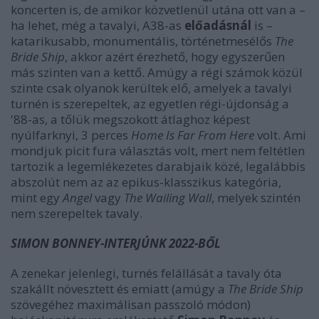
koncerten is, de amikor közvetlenül utána ott van a –
ha lehet, még a tavalyi, A38-as
előadásnál
is –
katarikusabb, monumentális, történetmesélős
The
Bride Ship
, akkor azért érezhető, hogy egyszerűen
más szinten van a kettő. Amúgy a régi számok közül
szinte csak olyanok kerültek elő, amelyek a tavalyi
turnén is szerepeltek, az egyetlen régi-újdonság a
'88-as, a tőlük megszokott átlaghoz képest
nyúlfarknyi, 3 perces
Home Is Far From Here
volt. Ami
mondjuk picit fura választás volt, mert nem feltétlen
tartozik a legemlékezetes darabjaik közé, legalábbis
abszolút nem az az epikus-klasszikus kategória,
mint egy
Angel
vagy
The Wailing Wall
, melyek szintén
nem szerepeltek tavaly.
SIMON BONNEY-INTERJÚNK 2022-BŐL
A zenekar jelenlegi, turnés felállását a tavaly óta
szakállt növesztett és emiatt (amúgy a
The Bride Ship
szövegéhez maximálisan passzoló módon)