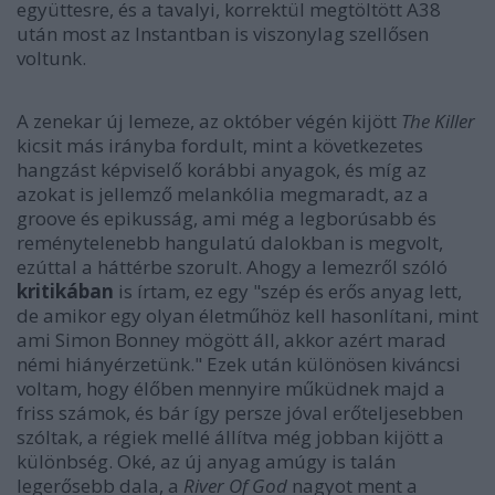
együttesre, és a tavalyi, korrektül megtöltött A38
után most az Instantban is viszonylag szellősen
voltunk.
A zenekar új lemeze, az október végén kijött
The Killer
kicsit más irányba fordult, mint a következetes
hangzást képviselő korábbi anyagok, és míg az
azokat is jellemző melankólia megmaradt, az a
groove és epikusság, ami még a legborúsabb és
reménytelenebb hangulatú dalokban is megvolt,
ezúttal a háttérbe szorult. Ahogy a lemezről szóló
kritikában
is írtam, ez egy "szép és erős anyag lett,
de amikor egy olyan életműhöz kell hasonlítani, mint
ami Simon Bonney mögött áll, akkor azért marad
némi hiányérzetünk." Ezek után különösen kiváncsi
voltam, hogy élőben mennyire műküdnek majd a
friss számok, és bár így persze jóval erőteljesebben
szóltak, a régiek mellé állítva még jobban kijött a
különbség. Oké, az új anyag amúgy is talán
legerősebb dala, a
River Of God
nagyot ment a