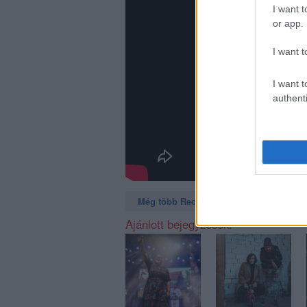
I want t
or app.
I want t
I want t
authenti
Még több Recorder a Facebookon. Még t
Ajánlott bejegyzések: