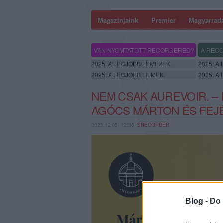
Magazinjaink
Premier
Magyarrad
VAN NYOMTATOTT RECORDERED?
A RECO
2025: A LEGJOBB LEMEZEK.
2025: A
2025: A LEGJOBB FILMEK.
2025: A
NEM CSAK AUREVOIR. –
AGÓCS MÁRTON ÉS FEJÉ
2023.12.05. 12:38,
SRECORDER
Blog -
Do 