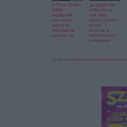
A Parno Graszt
„A legdurvább
eddigi
trollkodás az
legnagyobb
volt, hogy
koncertjére
kiírtam, letettem
készül az
az italt” –
Arénában az
Aurevoir. a
aurevoir.-ral
Koncertsztorik
podcastban
Címkék:
programajánló
koncertajánló
aurevoir
aurevoir