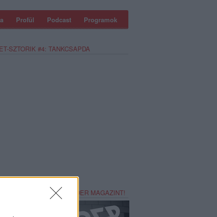
a
Profül
Podcast
Programok
ET-SZTORIK #4: TANKCSAPDA
REZZ MAGADNAK RECORDER MAGAZINT!