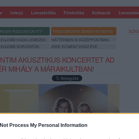
ar
Interjú
Lemezkritika
Filmkritika
Kultsarok
Lemeztásk
SZIG
RDER PODCASTJAI ITT!
FRISS MAGYAR ZENÉK HETENTE!
 LEGJOBB HAZAI LEMEZEK.
HÁTTÉRBEN IS KÖZÉPPONTBAN.
 LEGJOBB SOROZATOK.
2005: EZ MENT HÚSZ ÉVE.
 INTIM AKUSZTIKUS KONCERTET AD
R MIHÁLY A MÁRAIKULTBAN!
SZE
Not Process My Personal Information