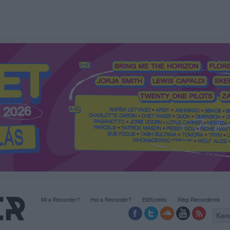
Mi a Recorder?
Hol a Recorder?
Előfizetés
Régi Recorderek