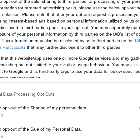
to opt-out of the sale, sharing to third parties, or processing of your per
formation for targeted advertising by us, please use the below opt-out s
r selection. Please note that after your opt-out request is processed y
eing interest-based ads based on personal information utilized by us or
disclosed to third parties prior to your opt-out. You may separately opt-
losure of your personal information by third parties on the IAB’s list of
. This information may also be disclosed by us to third parties on the
IA
Participants
that may further disclose it to other third parties.
 that this website/app uses one or more Google services and may gath
önleges, akusztikus verzióban, de régi, ritkán hallott dalaikat
a zenekar frontemberei pénteken a
MáraiKult
ban.
including but not limited to your visit or usage behaviour. You may click 
 to Google and its third-party tags to use your data for below specifi
ban tűnt fel indiefolkos, ethnobeates zenéjével, amit kezdettől
ogle consent section.
n ugyanúgy érvényesül a népi, mint az urbánus hatás, a hatvanas
ak az öröksége, frissessége, de a francia kávéházi sanzonok
 belefér az aurevoir. stílusába: legutóbbi lemezükön, a
Deák rét
en
l Data Processing Opt Outs
elmesvers, és olyan hullámvasút is,
„
amiben fent még egy délszláv
n pogózol”. De könnyedén zenésítenek meg verseket is,
Petőfi
és
o opt-out of the Sharing of my personal data.
l nekik - meg az egyre fülbemászóbb, stadionpopos megszólalás is,
In
k is mondják
.
apest Parkban, jövőre pedig a Müpában adnak szimfonikus
o opt-out of the Sale of my Personal Data.
het kapni őket, pláne, hogy a két frontember,
Agócs Márton
és
In
BEL
ikusan, és ilyenkor mindig játszanak olyan számokat, amik a