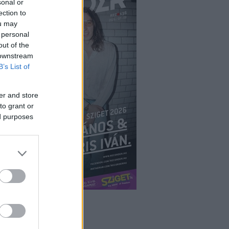
sonal or
ection to
ou may
 personal
out of the
 downstream
B’s List of
er and store
to grant or
ed purposes
ÉPÉS