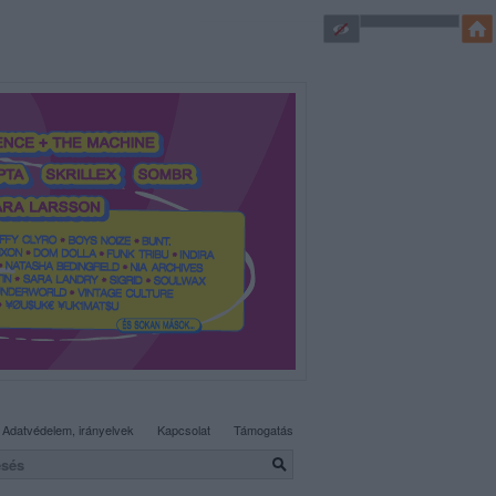
SÜTI BEÁLLÍTÁSOK MÓDOSÍTÁSA
Adatvédelem, irányelvek
Kapcsolat
Támogatás