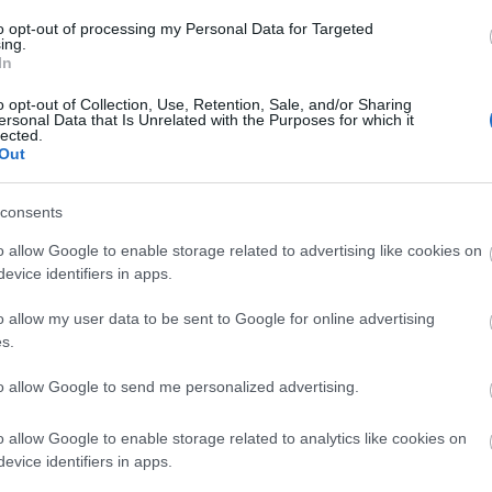
. Kedvenc feldolgozásaikat sem spórolják ki a műsorból, a
to opt-out of processing my Personal Data for Targeted
számíthatunk, hiszen Agócs Marci tavaly például
a the olllamért
ing.
vaszt fel lehetne játszani egy lemezre, ez lenne az” – mondta
In
o opt-out of Collection, Use, Retention, Sale, and/or Sharing
 AZ AUREVOIR. KEDVENCEI 2022-BEN? MUTATJUK!
ersonal Data that Is Unrelated with the Purposes for which it
lected.
Out
i Sándor Művelődési Ház dísztermében játszanak
, ahol sokkal
nség körbeülheti a zenészeket, így a szokásosnál is intimebb
ncertek.
consents
Márai KÖR Akusztik
o allow Google to enable storage related to advertising like cookies on
s Márton és Fejér Mihály
evice identifiers in apps.
velődési Ház (1013 Budapest, Krisztina tér 1.)
t:
2023. december 8. 19.00
Belépő:
250
0 Ft
o allow my user data to be sent to Google for online advertising
sárlás.
Facebook-esemény.
s.
to allow Google to send me personalized advertising.
o allow Google to enable storage related to analytics like cookies on
evice identifiers in apps.