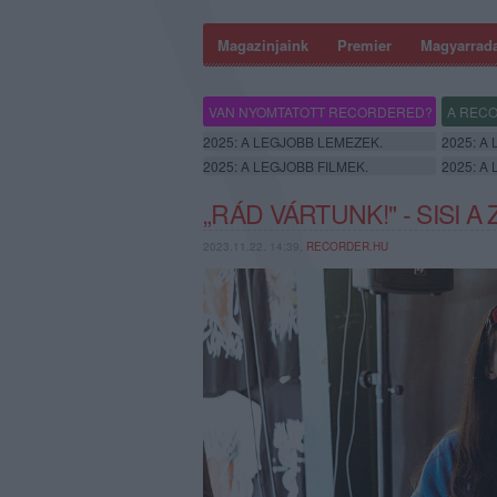
Magazinjaink
Premier
Magyarrad
VAN NYOMTATOTT RECORDERED?
A RECO
2025: A LEGJOBB LEMEZEK.
2025: A
2025: A LEGJOBB FILMEK.
2025: A
„RÁD VÁRTUNK!" - SISI A
2023.11.22. 14:39,
RECORDER.HU