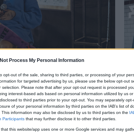
Not Process My Personal Information
to opt-out of the sale, sharing to third parties, or processing of your per
adó vett részt a szeptember óta tartó
McDonald’s Budapest
.
November 23-án az Akvárium KisHalljában
Sisi is értékelni
formation for targeted advertising by us, please use the below opt-out s
ár héttel ezelőtt kérdeztük a tapasztalatairól.
r selection. Please note that after your opt-out request is processed y
eing interest-based ads based on personal information utilized by us or
disclosed to third parties prior to your opt-out. You may separately opt-
losure of your personal information by third parties on the IAB’s list of
s benne lehet a kezem a hiphop jövőjének az alakításában, akkor
 más szempontok szerint fog zsűrizni, és ha a saját
. This information may also be disclosed by us to third parties on the
IA
r az kollektíve a műfajnak jobb lesz itthon. Biztos vagyok benne,
Participants
that may further disclose it to other third parties.
lyan, akire azt fogom mondani, hogy rád vártunk, de jó, hogy jött
 that this website/app uses one or more Google services and may gath
állaltam el.
BEL