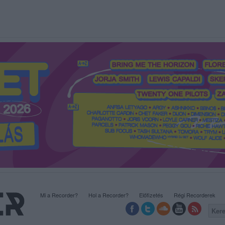
Mi a Recorder?
Hol a Recorder?
Előfizetés
Régi Recorderek