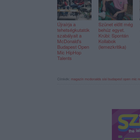
Újraírja a
Szünet előtt még
tehetségkutatók
behúz egyet.
szabályait a
Krúbi: Spontán
McDonald's
Kollabok
Budapest Open
(lemezkritika)
Mic HipHop
Talents
Címkék:
magazin
mcdonalds
sisi
budapest open mic
r