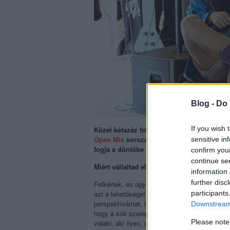
Blog -
Do 
If you wish 
Közel kétszáz feltörekvő rapper és trapelő
Open Mic
sorozat eddigi nyolc fordulóján
sensitive in
fogja a döntőbe jutott tizenöt versenyzőt. P
confirm you
continue se
Miért vállaltad el ezt a zsűrizést?
information 
further disc
Felkértek, és úgy gondoltam, hogy ha picit i
azt a lehetőséget meg kell ragadni. Mindenki
participants
perspektívámat, intuíciómat beleviszem, akko
Downstream 
hogy a sok szereplő közül lesz legalább egy o
Please note
valaki, aki ilyen, mint te. Ezért az élményért v