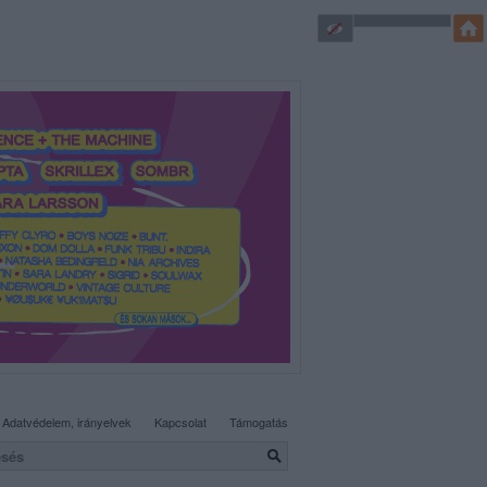
SÜTI BEÁLLÍTÁSOK MÓDOSÍTÁSA
Adatvédelem, irányelvek
Kapcsolat
Támogatás