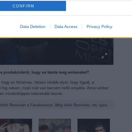
CONFIRM
Data Deletion
Data Access
Privacy Policy
a produkciókról, hogy ne bánts meg embereket?
ogy ez förtelmes, hanem inkább olyat, hogy figyelj, a
i fog nekem, most már van bennem kellő empátia. Annyi ember
st én mindenképpen kedvesebb leszek.
öbb Recorder a Facebookon. Még több Recorder, ott, igen.