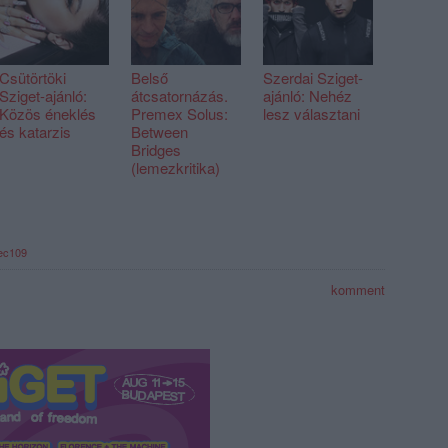
Csütörtöki
Belső
Szerdai Sziget-
Sziget-ajánló:
átcsatornázás.
ajánló: Nehéz
Közös éneklés
Premex Solus:
lesz választani
és katarzis
Between
Bridges
(lemezkritika)
ec109
komment