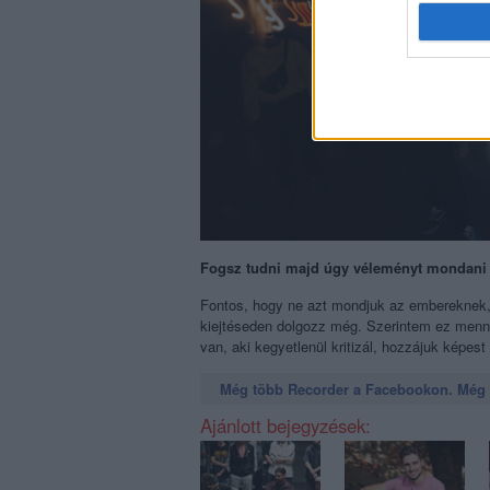
Fogsz tudni majd úgy véleményt mondani 
Fontos, hogy ne azt mondjuk az embereknek, h
kiejtéseden dolgozz még. Szerintem ez menn
van, aki kegyetlenül kritizál, hozzájuk képe
Még több Recorder a Facebookon. Még t
Ajánlott bejegyzések: