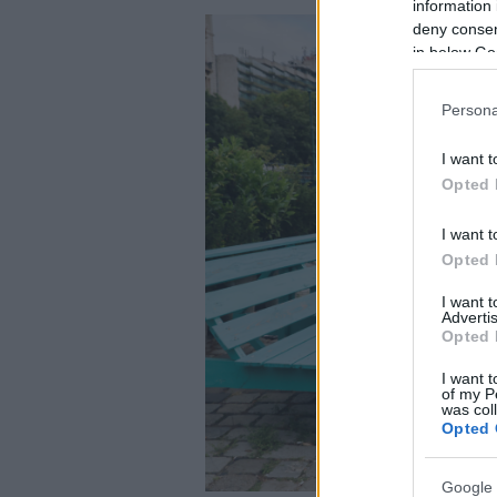
information 
deny consent
in below Go
Persona
I want t
Opted 
I want t
Opted 
I want 
Advertis
Opted 
I want t
of my P
was col
Opted 
Google 