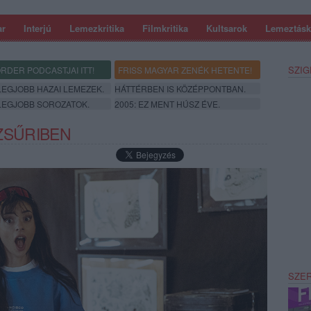
ar
Interjú
Lemezkritika
Filmkritika
Kultsarok
Lemeztásk
SZIG
RDER PODCASTJAI ITT!
FRISS MAGYAR ZENÉK HETENTE!
 LEGJOBB HAZAI LEMEZEK.
HÁTTÉRBEN IS KÖZÉPPONTBAN.
 LEGJOBB SOROZATOK.
2005: EZ MENT HÚSZ ÉVE.
 ZSŰRIBEN
SZE