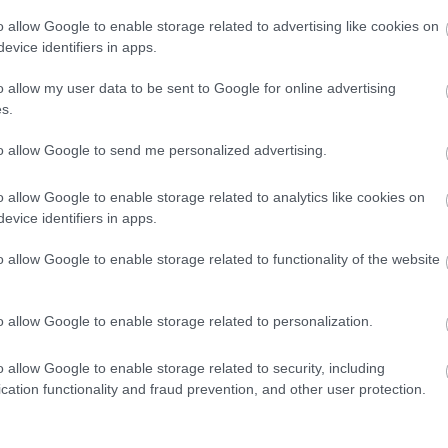
 tagjai: Lil Frakk, Hundred Sins és Sisi
o allow Google to enable storage related to advertising like cookies on
evice identifiers in apps.
o allow my user data to be sent to Google for online advertising
hogy ő más. Szóval, hogy nem csak jól rappel, hanem ő más.
s.
i van. Sokszor egy videón más jön át, élőben viszont látod, hogy
raktál a közönséggel. Ha valaki kimegy a színpadra, az első fél
to allow Google to send me personalized advertising.
 sörrel a kezében, dülöngélve jött föl. Jó a lazaság, de az nem
ellépésén már akkora arca van, mintha
50 Cent
lenne. Viszont ha
llő alázat, a kellő egó is, és még tehetséges is, és van
o allow Google to enable storage related to analytics like cookies on
evice identifiers in apps.
o allow Google to enable storage related to functionality of the website
o allow Google to enable storage related to personalization.
o allow Google to enable storage related to security, including
cation functionality and fraud prevention, and other user protection.