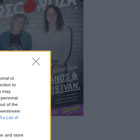
sonal or
ection to
ou may
 personal
out of the
 downstream
B’s List of
er and store
ÉPÉS