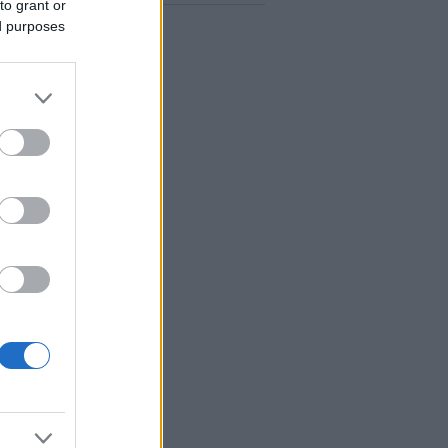
to grant or
ed purposes