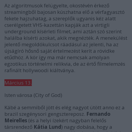
Az algoritmusok felügyelte, okostévén érkező
streamingből bajosan kúszhatna elő a vérfagyasztó
fekete hajzuhatag, a szereplők ugyanis kéz alatt
cserélgetett VHS-kazettán kapják azt a virtigli
underground kísérleti filmet, ami aztán szó szerint
halálba kísérti azokat, akik megnézték. A menekülést
jelentő megoldókulcsot ráadásul az jelenti, ha az
újságíró hősnő saját értelmezést kerít a rövidke
etűdhöz.
A kör
így ma már nemcsak amolyan
egzotikus történelmi relikvia, de az értő filmelemzés
rafinált hollywoodi kiáltványa.
Március 13.
Isten városa
(City of God)
Kábé a semmiből jött és elég nagyot ütött anno ez a
brazil szegénysori gengsztereposz.
Fernando
Meirelles
(és a helyi ízekért nagyban felelős
társrendező
Kátia Lund
) nagy dobása, hogy a