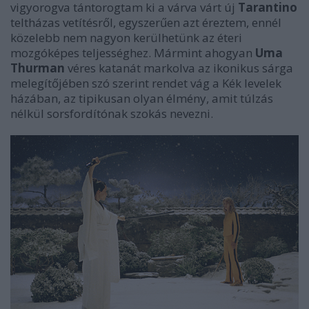
vigyorogva tántorogtam ki a várva várt új
Tarantino
teltházas vetítésről, egyszerűen azt éreztem, ennél
közelebb nem nagyon kerülhetünk az éteri
mozgóképes teljességhez. Mármint ahogyan
Uma
Thurman
véres katanát markolva az ikonikus sárga
melegítőjében szó szerint rendet vág a Kék levelek
házában, az tipikusan olyan élmény, amit túlzás
nélkül sorsfordítónak szokás nevezni.