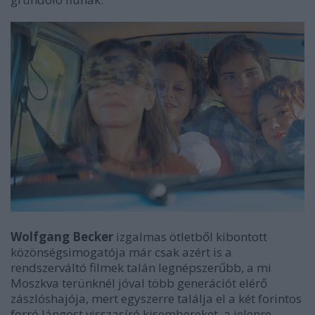
Wolfgang Becker
izgalmas ötletből kibontott
közönségsimogatója már csak azért is a
rendszerváltó filmek talán legnépszerűbb, a mi
Moszkva terünknél
jóval több generációt elérő
zászlóshajója, mert egyszerre találja el a két forintos
forró lángost visszasíró kisembereket, a jelenre