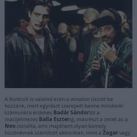
A
Kontroll
is valahol ezen a vonalon úszott be
hozzánk, mert egyrészt szerepelt benne
mindenki
számunkra érdekes
Badár Sándor
tól a
macijelmezes
Balla Eszter
ig, másrészt a zenét az a
Neo
csinálta, ami majdnem olyan komoly
húzónévnek számított akkoriban, mint a
Žagar
vagy