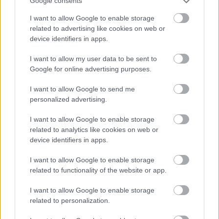
Google consents
Május 22.
I want to allow Google to enable storage
Donnie Darko
related to advertising like cookies on web or
device identifiers in apps.
Az amerikainál némileg könnyebb dolga volt a
magyar nézőnek, hiszen mire végre valahára eljutott
I want to allow my user data to be sent to
hozzánk
Richard Kelly
sötét tinifilmje, már tudni
Google for online advertising purposes.
lehetett, elmecsavaró kultuszfilmmel van dolgunk.
Mindez persze semmit nem vont le az élményből,
I want to allow Google to send me
avagy a horrornyúl első felbukkanásakor pont úgy
personalized advertising.
szorult össze gyomor, mintha minimum
David
Lynch
egy újabb velőt rázó rémálmát kaptuk volna
I want to allow Google to enable storage
related to analytics like cookies on web or
arcba.
device identifiers in apps.
I want to allow Google to enable storage
related to functionality of the website or app.
I want to allow Google to enable storage
related to personalization.