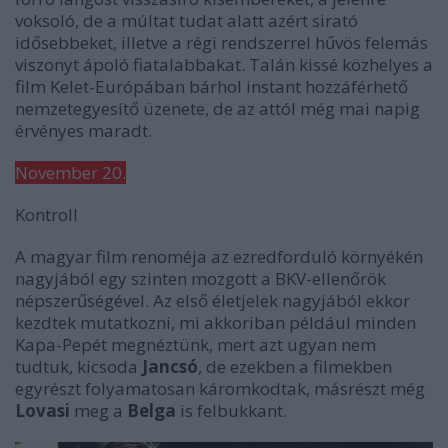
voksoló, de a múltat tudat alatt azért sirató
idősebbeket, illetve a régi rendszerrel hűvös felemás
viszonyt
ápoló fiatalabbakat. Talán kissé közhelyes a
film Kelet-Európában bárhol instant hozzáférhető
nemzetegyesítő üzenete, de az attól még mai napig
érvényes maradt.
November 20.
Kontroll
A magyar film renoméja az ezredforduló környékén
nagyjából egy szinten mozgott a BKV-ellenőrök
népszerűségével. Az első életjelek nagyjából ekkor
kezdtek mutatkozni, mi akkoriban például minden
Kapa-Pepét megnéztünk, mert azt ugyan nem
tudtuk, kicsoda
Jancsó
, de ezekben a filmekben
egyrészt folyamatosan káromkodtak, másrészt még
Lovasi
meg a
Belga
is felbukkant.