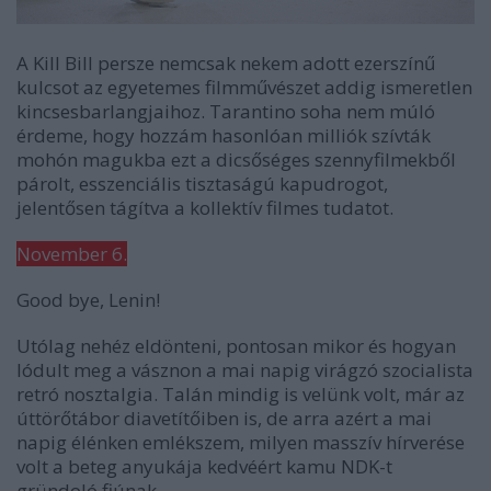
A
Kill Bill
persze nemcsak nekem adott ezerszínű
kulcsot az egyetemes filmművészet addig ismeretlen
kincsesbarlangjaihoz. Tarantino soha nem múló
érdeme, hogy hozzám hasonlóan milliók szívták
mohón magukba ezt a dicsőséges szennyfilmekből
párolt, esszenciális tisztaságú kapudrogot,
jelentősen tágítva a kollektív filmes tudatot.
November 6.
Good bye, Lenin!
Utólag nehéz eldönteni, pontosan mikor és hogyan
lódult meg a vásznon a mai napig virágzó szocialista
retró nosztalgia. Talán mindig is velünk volt, már az
úttörőtábor diavetítőiben is, de arra azért a mai
napig élénken emlékszem, milyen masszív hírverése
volt a beteg anyukája kedvéért kamu NDK-t
gründoló fiúnak.