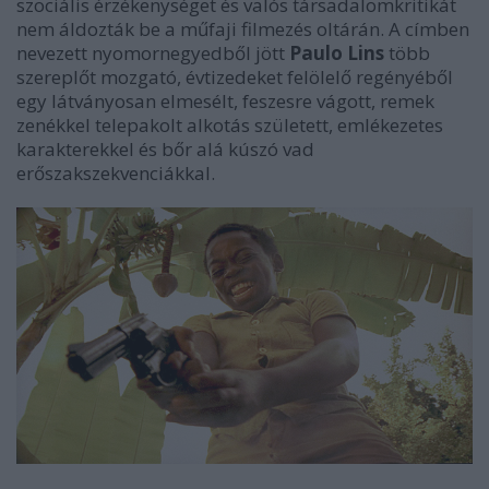
szociális érzékenységet és valós társadalomkritikát
nem áldozták be a műfaji filmezés oltárán. A címben
nevezett nyomornegyedből jött
Paulo Lins
több
szereplőt mozgató, évtizedeket felölelő regényéből
egy látványosan elmesélt, feszesre vágott, remek
zenékkel telepakolt alkotás született, emlékezetes
karakterekkel és bőr alá kúszó vad
erőszakszekvenciákkal.