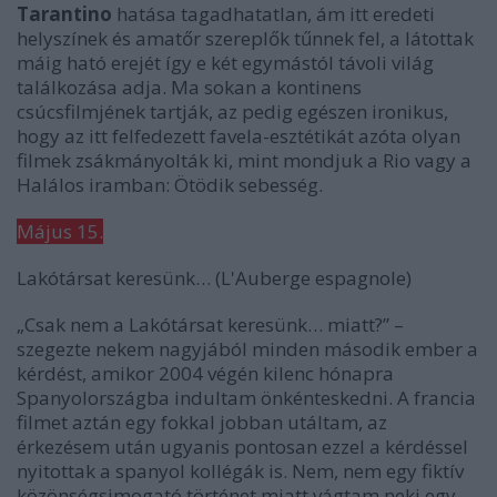
Tarantino
hatása tagadhatatlan, ám itt eredeti
helyszínek és amatőr szereplők tűnnek fel, a látottak
máig ható erejét így e két egymástól távoli világ
találkozása adja. Ma sokan a kontinens
csúcsfilmjének tartják, az pedig egészen ironikus,
hogy az itt felfedezett favela-esztétikát azóta olyan
filmek zsákmányolták ki, mint mondjuk a
Rio
vagy a
Halálos iramban: Ötödik sebesség
.
Május 15.
Lakótársat keresünk…
(L'Auberge espagnole)
„Csak nem a
Lakótársat keresünk…
miatt?” –
szegezte nekem nagyjából minden második ember a
kérdést, amikor 2004 végén kilenc hónapra
Spanyolországba indultam önkénteskedni. A francia
filmet aztán egy fokkal jobban utáltam, az
érkezésem után ugyanis pontosan ezzel a kérdéssel
nyitottak a spanyol kollégák is. Nem, nem egy fiktív
közönségsimogató történet miatt vágtam neki egy