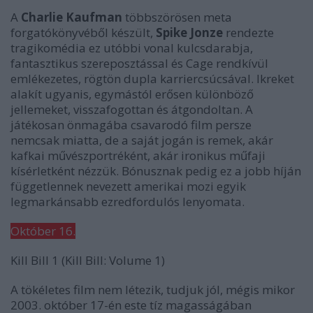
A
Charlie Kaufman
többszörösen meta
forgatókönyvéből készült,
Spike Jonze
rendezte
tragikomédia ez utóbbi vonal kulcsdarabja,
fantasztikus szereposztással és Cage rendkívül
emlékezetes, rögtön dupla karriercsúcsával. Ikreket
alakít ugyanis, egymástól erősen különböző
jellemeket, visszafogottan és átgondoltan. A
játékosan önmagába csavarodó film persze
nemcsak miatta, de a saját jogán is remek, akár
kafkai művészportréként, akár ironikus műfaji
kísérletként nézzük. Bónusznak pedig ez a jobb híján
függetlennek nevezett amerikai mozi egyik
legmarkánsabb ezredfordulós lenyomata.
Október 16.
Kill Bill 1
(Kill Bill: Volume 1)
A tökéletes film nem létezik, tudjuk jól, mégis mikor
2003. október 17-én este tíz magasságában