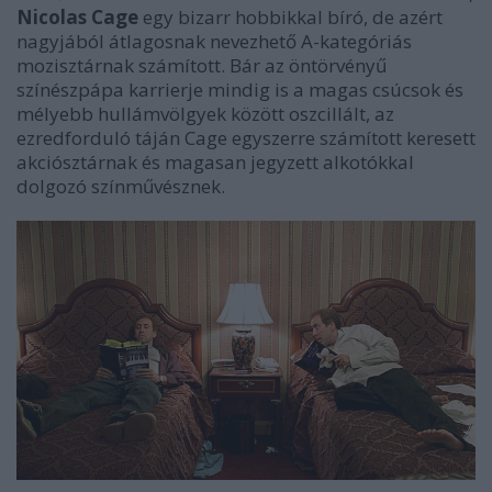
Nicolas Cage
egy bizarr hobbikkal bíró, de azért
nagyjából átlagosnak nevezhető A-kategóriás
mozisztárnak számított. Bár az öntörvényű
színészpápa karrierje mindig is a magas csúcsok és
mélyebb hullámvölgyek között oszcillált, az
ezredforduló táján Cage egyszerre számított keresett
akciósztárnak és magasan jegyzett alkotókkal
dolgozó színművésznek.