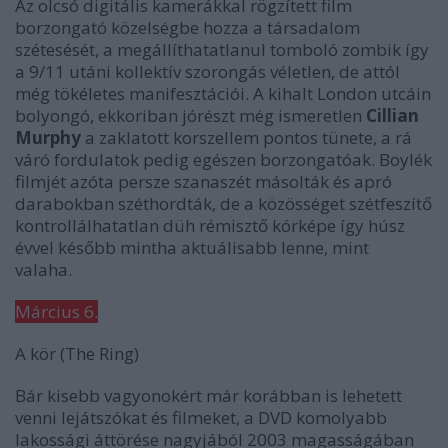
Az olcsó digitális kamerákkal rögzített film
borzongató közelségbe hozza a társadalom
szétesését, a megállíthatatlanul tomboló zombik így
a 9/11 utáni kollektív szorongás véletlen, de attól
még tökéletes manifesztációi. A kihalt London utcáin
bolyongó, ekkoriban jórészt még ismeretlen
Cillian
Murphy
a zaklatott korszellem pontos tünete, a rá
váró fordulatok pedig egészen borzongatóak. Boylék
filmjét azóta persze szanaszét másolták és apró
darabokban széthordták, de a közösséget szétfeszítő
kontrollálhatatlan düh rémisztő kórképe így húsz
évvel később mintha aktuálisabb lenne, mint
valaha.
Március 6.
A kör
(The Ring)
Bár kisebb vagyonokért már korábban is lehetett
venni lejátszókat és filmeket, a DVD komolyabb
lakossági áttörése nagyjából 2003 magasságában