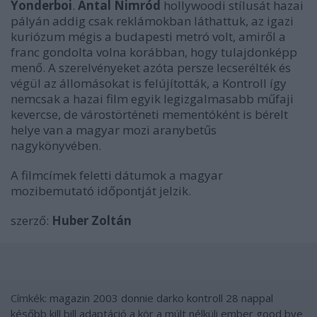
Yonderboi
.
Antal Nimród
hollywoodi stílusát hazai
pályán addig csak reklámokban láthattuk, az igazi
kuriózum mégis a budapesti metró volt, amiről a
franc gondolta volna korábban, hogy tulajdonképp
menő. A szerelvényeket azóta persze lecserélték és
végül az állomásokat is felújították, a
Kontroll
így
nemcsak a hazai film egyik legizgalmasabb műfaji
kevercse, de várostörténeti mementóként is bérelt
helye van a magyar mozi aranybetűs
nagykönyvében.
A filmcímek feletti dátumok a magyar
mozibemutató időpontját jelzik.
szerző:
Huber Zoltán
Címkék:
magazin
2003
donnie darko
kontroll
28 nappal
később
kill bill
adaptáció
a kör
a múlt nélküli ember
good bye