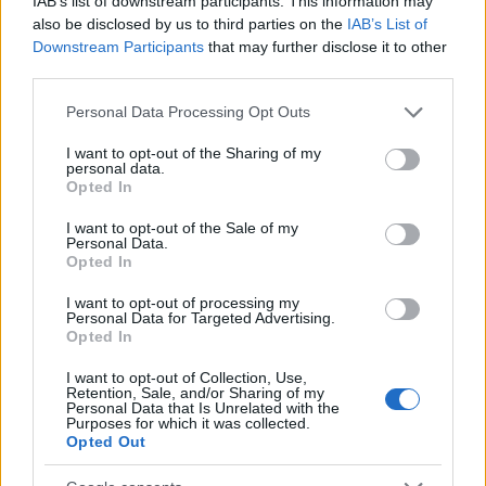
IAB’s list of downstream participants. This information may
kalandjait látva Brüsszelt nem állíthatta meg senki,
also be disclosed by us to third parties on the
IAB’s List of
az Erasmus szürke bürokratái pedig vélhetően
Downstream Participants
that may further disclose it to other
drága belga pezsgőket durrogtattak, ennél
third parties.
tökéletesebb reklámot ugyanis elgondolni sem
Please note that this website/app uses one or more Google
Personal Data Processing Opt Outs
lehetne a programnak. A
Lakótársat keresünk…
services and may gather and store information including but
nemcsak frappáns gall válasz volt a merevedéses
not limited to your visit or usage behaviour. You may click to
I want to opt-out of the Sharing of my
amerikai gimifilmekre, de azt az ezredvégi csalóka
personal data.
grant or deny consent to Google and its third-party tags to
álmot is elkapta, hogy nemcsak anyagilag, de
Opted In
use your data for below specified purposes in below Google
mentálisan is jobban élhetünk majd, mint a boomer
consent section.
I want to opt-out of the Sale of my
szüleink.
Personal Data.
Opted In
Az időközben két folytatást is megért romantikus
I want to opt-out of processing my
komédia már e megejtően naiv álomképe miatt is
Personal Data for Targeted Advertising.
tökéletes időkapszula, no meg ugye pompás
Opted In
nosztalgia visszagondolni azokra az időkre, amikor
egy európai utazás még nem olcsó fapadost,
I want to opt-out of Collection, Use,
Retention, Sale, and/or Sharing of my
sörbicajokat és tökéletesen egyforma bulihosteleket
Personal Data that Is Unrelated with the
jelentett. Azóta én is megbocsátottam a filmnek, ami
Purposes for which it was collected.
Opted Out
nyilván az öregedés egyik legbiztosabb jele.