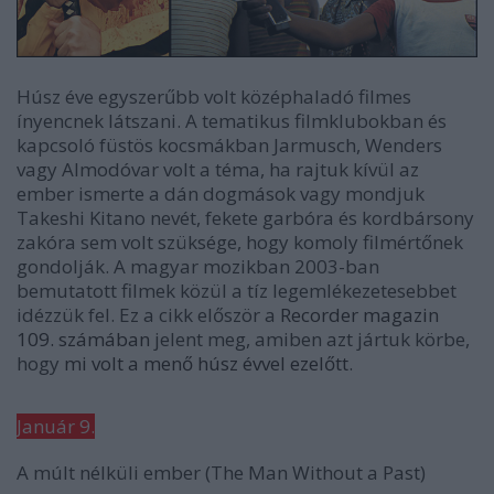
Húsz éve egyszerűbb volt középhaladó filmes
ínyencnek látszani. A tematikus filmklubokban és
kapcsoló füstös kocsmákban Jarmusch, Wenders
vagy Almodóvar volt a téma, ha rajtuk kívül az
ember ismerte a dán dogmások vagy mondjuk
Takeshi Kitano nevét, fekete garbóra és kordbársony
zakóra sem volt szüksége, hogy komoly filmértőnek
gondolják. A magyar mozikban 2003-ban
bemutatott filmek közül a tíz legemlékezetesebbet
idézzük fel. Ez a cikk először a
Recorder magazin
109. számában
jelent meg,
amiben azt jártuk körbe,
hogy
mi volt a menő húsz évvel ezelőtt
.
Január 9.
A múlt nélküli ember
(The Man Without a Past)