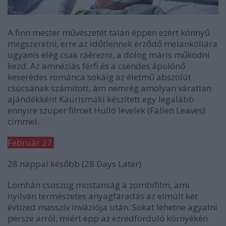
A finn mester művészetét talán éppen ezért könnyű
megszeretni, erre az időtlennek érződő melankóliára
ugyanis elég csak ráérezni, a dolog máris működni
kezd. Az amnéziás férfi és a csendes ápolónő
keserédes románca sokáig az életmű abszolút
csúcsának számított, ám nemrég amolyan váratlan
ajándékként Kaurismäki készített egy legalább
ennyire szuper filmet
Hulló levelek
(Fallen Leaves)
címmel.
Február 27.
28 nappal később
(28 Days Later)
Lomhán csoszog mostanság a zombifilm, ami
nyilván természetes anyagfáradás az elmúlt két
évtized masszív inváziója után. Sokat lehetne agyalni
persze arról, miért épp az ezredforduló környékén