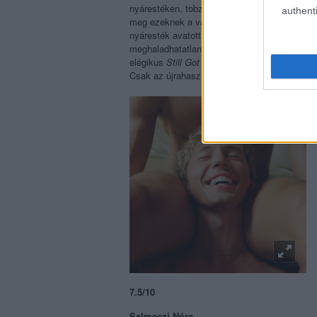
nyárestéken, tobzódva a nyolcvanas és kilen
authenti
meg ezeknek a vadászösztöntől és performativi
nyáresték avatott ismerője. És amikor nem a
meghaladhatatlan szakításon rágódik: ezek az 
elégikus
Still Got It
, aminek a széteső, össze
Csak az újrahasznosított körítést tudnám fele
7.5/10
Selmeczi Nóra