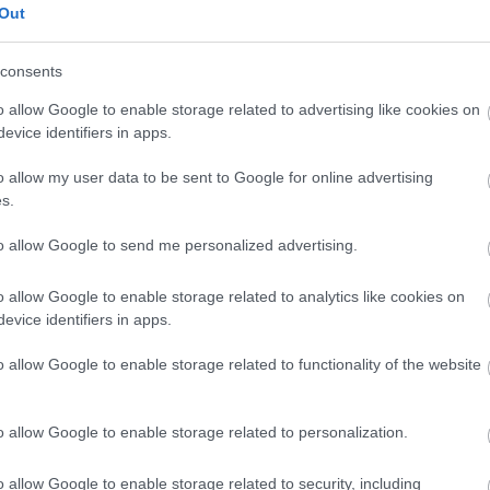
k együtt a divatmagazinok lapjairól és parfümreklámokból a
Out
lt testekkel, miközben azt kívánom, bárcsak Facetune AI-retust
blur filtert az egész autentikus, ám csoffadt külsőmre.
consents
o allow Google to enable storage related to advertising like cookies on
evice identifiers in apps.
o allow my user data to be sent to Google for online advertising
s.
to allow Google to send me personalized advertising.
o allow Google to enable storage related to analytics like cookies on
evice identifiers in apps.
o allow Google to enable storage related to functionality of the website
o allow Google to enable storage related to personalization.
, amit ez a lemez kínál, ha máshol nem, akkor forró budapesti
o allow Google to enable storage related to security, including