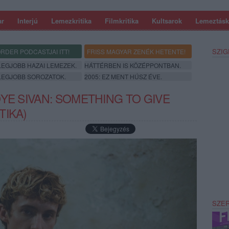
ar
Interjú
Lemezkritika
Filmkritika
Kultsarok
Lemeztásk
SZIG
RDER PODCASTJAI ITT!
FRISS MAGYAR ZENÉK HETENTE!
 LEGJOBB HAZAI LEMEZEK.
HÁTTÉRBEN IS KÖZÉPPONTBAN.
 LEGJOBB SOROZATOK.
2005: EZ MENT HÚSZ ÉVE.
YE SIVAN: SOMETHING TO GIVE
TIKA)
SZE