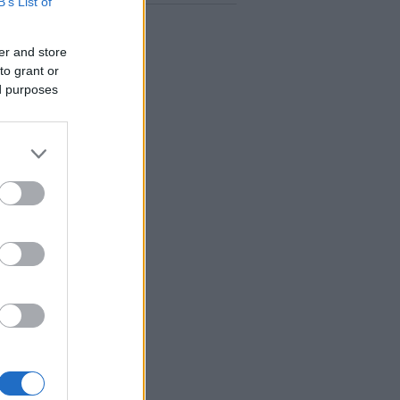
B’s List of
er and store
to grant or
ed purposes