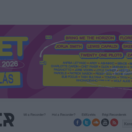
Mi a Recorder?
Hol a Recorder?
Előfizetés
Régi Recorderek