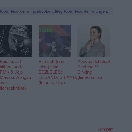
öbb Recorder a Facebookon. Még több Recorder, ott, igen.
Baszki, azt
Ez csak (nem
Kedves dubstep!
hittem, körte!
lehet) vicc.
Beatrice M.:
PMK & Jojo
ÉSZLELÉS:
Sinking
Makasi: A kígyó
DZSANDZSIBANDZSI
(lemezkritika)
éve
(lemezkritika)
(lemezkritika)
komment