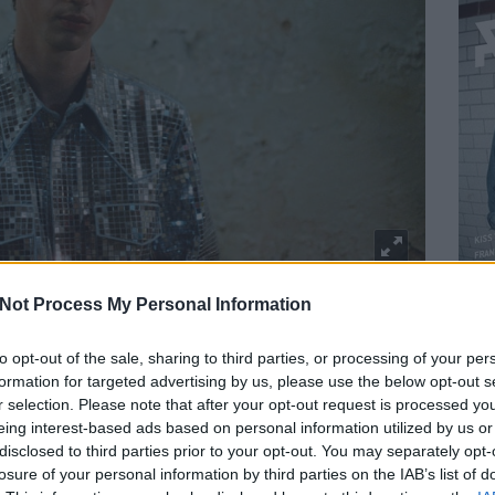
Not Process My Personal Information
 évekből guberált zenei alapokra ülteti a kortárs vallomásos
zen. Ez a cikk először a
Recorder magazin 109. számában
to opt-out of the sale, sharing to third parties, or processing of your per
formation for targeted advertising by us, please use the below opt-out s
én fiú ült a kamera előtt és comingoutolt a közönségének
r selection. Please note that after your opt-out request is processed y
ó
Troye Sivan
azt a nézeteltérést próbálta megelőzni, ami az új,
eing interest-based ads based on personal information utilized by us or
kkor 18 éves Sivan nem kívánta elrejteni a szexualitását, ahhoz
identitás pedig a figyelem és az idő mellett korunk egyik
disclosed to third parties prior to your opt-out. You may separately opt-
redetiséget és kapcsolódást csiholhatunk – ahogyan ez egy
losure of your personal information by third parties on the IAB’s list of
BEL
es, félórás anyagában világossá válik.