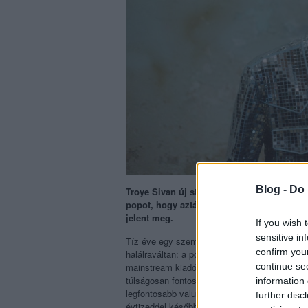
Blog -
Do 
Troye Sivan új stúdióalbumán a kilencvenes
popot, hogy aztán fordítson egyet az egés
jelent meg.
If you wish 
sensitive in
Tíz éve egy szemmel láthatóan ideges, korav
confirm you
halálraváltan: a popkarrierje küszöbén toporg
continue se
mainstream kiadójával adódhatott volna. Az a
túlságosan fontos része az identitásának. Az 
information 
legfontosabb valutája, amiből valódiságot, e
further disc
évtizeddel később, harmadik nagylemeze fesz