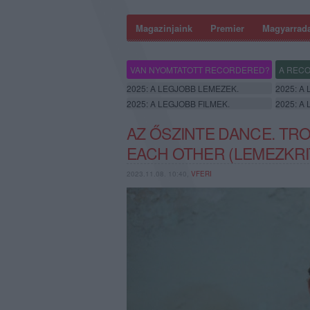
Magazinjaink
Premier
Magyarrad
VAN NYOMTATOTT RECORDERED?
A RECO
2025: A LEGJOBB LEMEZEK.
2025: A
2025: A LEGJOBB FILMEK.
2025: A
AZ ŐSZINTE DANCE. TRO
EACH OTHER (LEMEZKRI
2023.11.08. 10:40,
VFERI