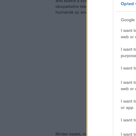
ahol ezekre a szoft Ibiza-trackekre izzadhato
Opted 
táncparkettre teleportált, tökéletesre csiszo
húzhatnék az arcomra, vagy legalább egy erős 
Google 
I want t
web or d
I want t
purpose
I want 
I want t
web or d
I want t
or app.
I want t
Minden beatet, minden effektet hallottam már
I want t