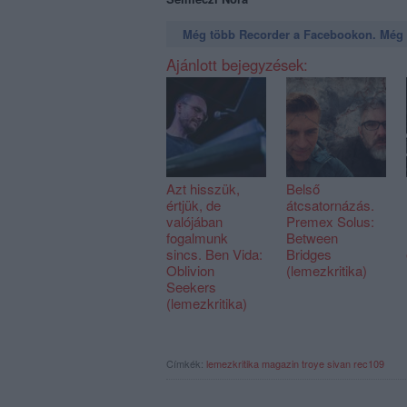
Még több Recorder a Facebookon. Még t
Ajánlott bejegyzések:
Azt hisszük,
Belső
értjük, de
átcsatornázás.
valójában
Premex Solus:
fogalmunk
Between
sincs. Ben Vida:
Bridges
Oblivion
(lemezkritika)
Seekers
(lemezkritika)
Címkék:
lemezkritika
magazin
troye sivan
rec109