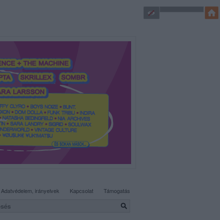
SÜTI BEÁLLÍTÁSOK MÓDOSÍTÁSA
Adatvédelem, irányelvek
Kapcsolat
Támogatás