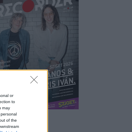
sonal or
ection to
ou may
 personal
out of the
 downstream
ÉPÉS