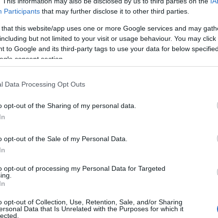
. This information may also be disclosed by us to third parties on the
IA
Participants
that may further disclose it to other third parties.
 that this website/app uses one or more Google services and may gath
including but not limited to your visit or usage behaviour. You may click 
 to Google and its third-party tags to use your data for below specifi
ogle consent section.
l Data Processing Opt Outs
o opt-out of the Sharing of my personal data.
In
o opt-out of the Sale of my Personal Data.
In
to opt-out of processing my Personal Data for Targeted
ing.
In
aék-egyszerűségű dance-nek álcázott fejlődésnarratíva, ami felett
o opt-out of Collection, Use, Retention, Sale, and/or Sharing
ersonal Data that Is Unrelated with the Purposes for which it
hetnénk. Szinte látom magam előtt a forró budapesti nyárestéket,
lected.