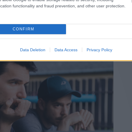
el és technikai hátterünkkel indulna a Belau, nem kérdés, hogy
kor és ott a legjobb tudásunk szerint igyekeztünk kimaxolni a
cation functionality and fraud prevention, and other user protection.
au alapvetően rétegzene. A műfajoknak megvan a divatja, ami
unk a 2000-es évek elején futott nagyon, amikor az
Air
volt az egyik
t fog futni.
CONFIRM
enészeknél ez sajnos elég gyakori. Tudjuk, hogy mindent
 rá, hogyan fejlődött a produkció.
Data Deletion
Data Access
Privacy Policy