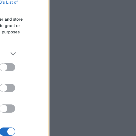
B’s List of
er and store
to grant or
ed purposes