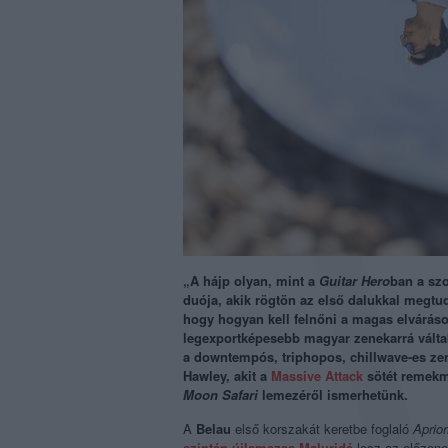
„A hájp olyan, mint a
Guitar Hero
ban a sz
duója, akik rögtön az első dalukkal megtud
hogy hogyan kell felnőni a magas elváráso
legexportképesebb magyar zenekarrá válta
a downtempós, triphopos, chillwave-es zen
Hawley, akit a
Massive Attack
sötét remekm
Moon Safari
lemezéről ismerhetünk.
A
Belau
első korszakát keretbe foglaló
Aprior
szintén újlemezes Maluridé
lesz az előzene