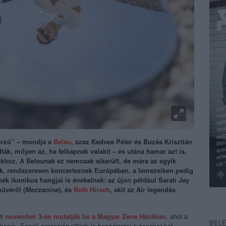
orzó” – mondja a
Belau
, azaz Kedves Péter és Buzás Krisztián
ták, milyen az, ha felkapnak valakit – és utána hamar azt is,
khoz. A Belaunak ez nemcsak sikerült, de mára az egyik
k, rendszeresen koncerteznek Európában, a lemezeiken pedig
ék ikonikus hangjai is énekelnek: az újon például Sarah Jay
űvéről (
Mezzanine
), és
Beth Hirsch
, akit az Air legendás
i
t
november 3-án mutatják be a Magyar Zene Házában
, ahol a
BEL
karuk. Ennek apropóján ültünk le beszélgetni a zenekar két