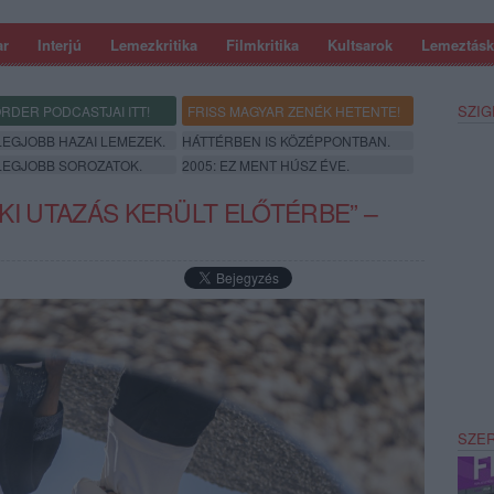
ar
Interjú
Lemezkritika
Filmkritika
Kultsarok
Lemeztásk
SZIG
RDER PODCASTJAI ITT!
FRISS MAGYAR ZENÉK HETENTE!
 LEGJOBB HAZAI LEMEZEK.
HÁTTÉRBEN IS KÖZÉPPONTBAN.
 LEGJOBB SOROZATOK.
2005: EZ MENT HÚSZ ÉVE.
ELKI UTAZÁS KERÜLT ELŐTÉRBE” –
SZE