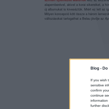
alapemberével, akivel a korai sikereiket, a hír
új albumukat is kiveséztük. Miért ez lett az 
Milyen koncepció köti össze a három lemezüke
változásokat tartogathat a Belau jövője az
Apr
Blog -
Do 
If you wish 
sensitive in
confirm you
continue se
information 
further disc