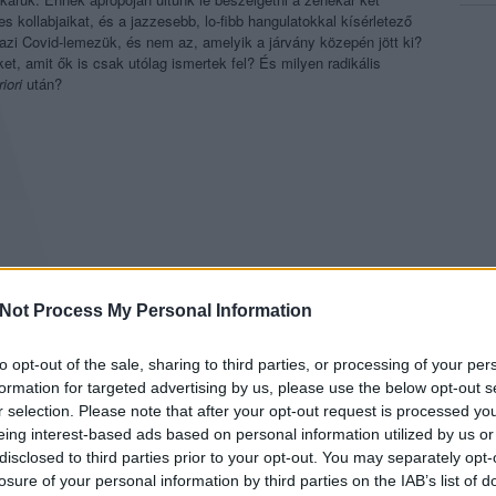
es kollabjaikat, és a jazzesebb, lo-fibb hangulatokkal kísérletező
igazi Covid-lemezük, és nem az, amelyik a járvány közepén jött ki?
t, amit ők is csak utólag ismertek fel? És milyen radikális
iori
után?
Not Process My Personal Information
to opt-out of the sale, sharing to third parties, or processing of your per
formation for targeted advertising by us, please use the below opt-out s
r selection. Please note that after your opt-out request is processed y
eing interest-based ads based on personal information utilized by us or
disclosed to third parties prior to your opt-out. You may separately opt-
losure of your personal information by third parties on the IAB’s list of