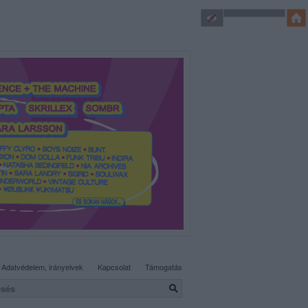
SÜTI BEÁLLÍTÁSOK MÓDOSÍTÁSA
Adatvédelem, irányelvek
Kapcsolat
Támogatás