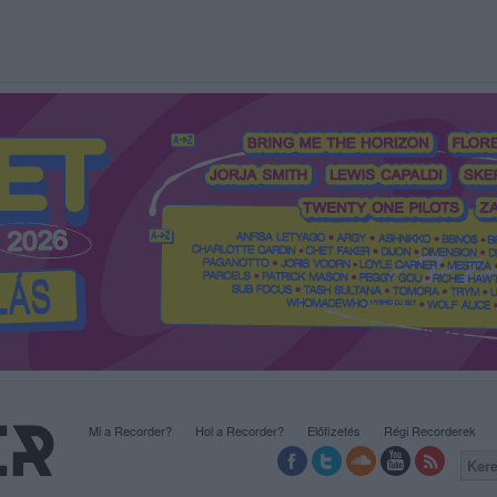
Mi a Recorder?
Hol a Recorder?
Előfizetés
Régi Recorderek