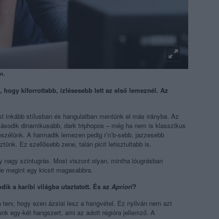
n.
 hogy kiforrottabb, ízlésesebb lett az első lemeznél. Az
t inkább stílusban és hangulatban mentünk el más irányba. Az
 második dinamikusabb, dark triphopos – még ha nem is klasszikus
 beszélünk. A harmadik lemezen pedig r’n’b-sebb, jazzesebb
tünk. Ez szellősebb zene, talán picit letisztultabb is.
y nagy szintugrás. Most viszont olyan, mintha lóugrásban
de megint egy kicsit magasabbra.
ik a karibi világba utaztatott. És az
Apriori
?
 terv, hogy ezen ázsiai lesz a hangvétel. Ez nyilván nem azt
unk egy-két hangszert, ami az adott régióra jellemző. A