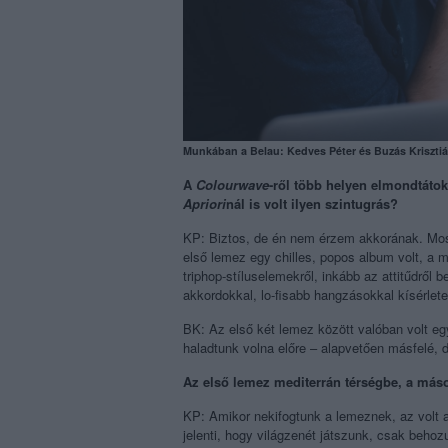
Munkában a Belau: Kedves Péter és Buzás Krisztiá
A
Colourwave
-ről több helyen elmondtátok,
Apriori
nál is volt ilyen szintugrás?
KP: Biztos, de én nem érzem akkorának. Mos
első lemez egy chilles, popos album volt, a
triphop-stíluselemekről, inkább az attitűdről
akkordokkal, lo-fisabb hangzásokkal kísérletez
BK: Az első két lemez között valóban volt eg
haladtunk volna előre – alapvetően másfelé, 
Az első lemez mediterrán térségbe, a másod
KP: Amikor nekifogtunk a lemeznek, az volt a
jelenti, hogy világzenét játszunk, csak behoz