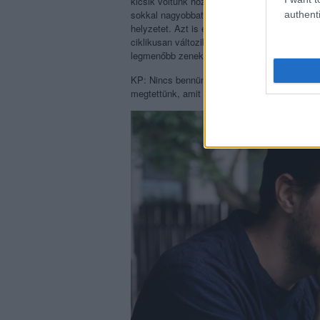
kicsik voltunk hozzá. Ha a mai képességeinkk
sokkal nagyobbat tudnánk volna ugrani, de ak
authenti
helyzetet. Azt is el kell fogadni, hogy a Bel
ciklikusan változik és visszatér. A mi stílus
legmenőbb zenekar. Aztán egyszer majd megin
KP: Nincs bennünk semmi keserűség, pedig z
megtettünk, amit tudtunk, és büszkék vagyunk