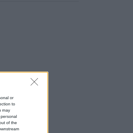
sonal or
ection to
ou may
 personal
out of the
 downstream