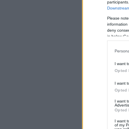
participants
Downstream 
Please note
information 
deny consent
in below Go
Persona
I want t
Opted 
I want t
Opted 
I want 
Advertis
Opted 
I want t
of my P
was col