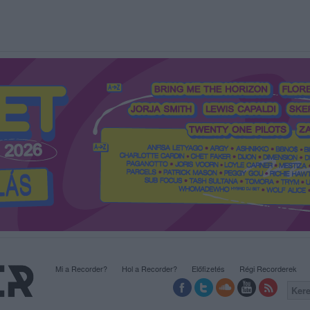
Mi a Recorder?
Hol a Recorder?
Előfizetés
Régi Recorderek