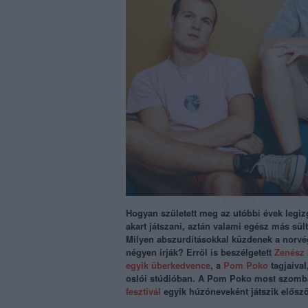
Hogyan született meg az utóbbi évek legi
akart játszani, aztán valami egész más sül
Milyen abszurditásokkal küzdenek a norvég
négyen írják? Erről is beszélgetett
Zenész 
egyik überkedvence
, a
Pom Poko
tagjaival
oslói stúdióban. A Pom Poko most
szomba
fesztivál
egyik húzóneveként játszik elősz