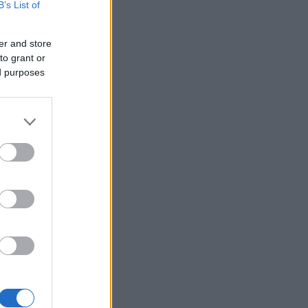
B’s List of
er and store
to grant or
ed purposes