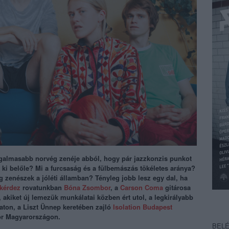
zgalmasabb norvég zenéje abból, hogy pár jazzkonzis punkot
t ki belőle? Mi a furcsaság és a fülbemászás tökéletes aránya?
 zenészek a jóléti államban? Tényleg jobb lesz egy dal, ha
kérdez
rovatunkban
Bóna Zsombor
, a
Carson Coma
gitárosa
, akiket új lemezük munkálatai közben ért utol, a legkirályabb
ton, a Liszt Ünnep keretében zajló
Isolation Budapest
ör Magyarországon.
BEL