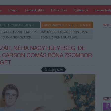
ar
Interjú
Lemezkritika
Filmkritika
Kultsarok
Lemeztásk
SZIG
RDER PODCASTJAI ITT!
FRISS MAGYAR ZENÉK HETENTE!
 LEGJOBB HAZAI LEMEZEK.
HÁTTÉRBEN IS KÖZÉPPONTBAN.
 LEGJOBB SOROZATOK.
2005: EZ MENT HÚSZ ÉVE.
ŐZÁR, NÉHA NAGY HÜLYESÉG, DE
 A CARSON COMÁS BÓNA ZSOMBOR
LGET
SZE