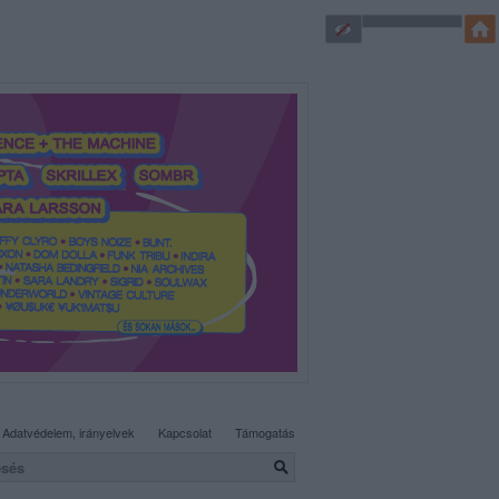
SÜTI BEÁLLÍTÁSOK MÓDOSÍTÁSA
Adatvédelem, irányelvek
Kapcsolat
Támogatás