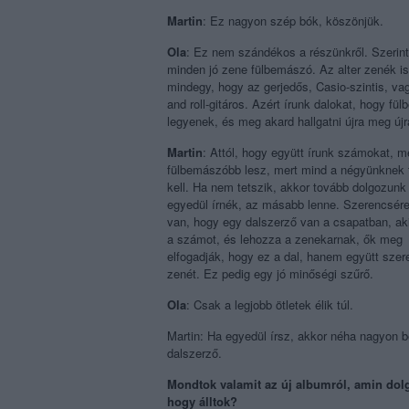
Martin
: Ez nagyon szép bók, köszönjük.
Ola
: Ez nem szándékos a részünkről. Szerin
minden jó zene fülbemászó. Az alter zenék i
mindegy, hogy az gerjedős, Casio-szintis, va
and roll-gitáros. Azért írunk dalokat, hogy f
legyenek, és meg akard hallgatni újra meg újr
Martin
: Attól, hogy együtt írunk számokat, 
fülbemászóbb lesz, mert mind a négyünknek 
kell. Ha nem tetszik, akkor tovább dolgozunk 
egyedül írnék, az másabb lenne. Szerencsér
van, hogy egy dalszerző van a csapatban, ak
a számot, és lehozza a zenekarnak, ők meg
elfogadják, hogy ez a dal, hanem együtt szer
zenét. Ez pedig egy jó minőségi szűrő.
Ola
: Csak a legjobb ötletek élik túl.
Martin: Ha egyedül írsz, akkor néha nagyon 
dalszerző.
Mondtok valamit az új albumról, amin dol
hogy álltok?