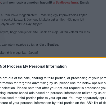
r
, ami nem csak a címében hasonlít
a Beatles-számra
. Ennek
 a Pom Poko megszületett. Eredetileg egy improvizációs zajtrió
a punkot játszani, úgyhogy kitalálta ezt a riffet. Hát, nem lett
 olyan volt, mint a
Day Tripper
.
annyira, hogy pereljenek érte. Csak az eleje, aztán valami tök más
 szerintem eszébe se jutna róla a
Beatles
.
reltetnénk magunkat.
(nevet)
l beszélünk, hogy több Nintendo-hatás is van a bandában, amire
ezünk címe, a
Cheater
például Waluigi
(Luigi ősellensége a Super
Not Process My Personal Information
s erre utal. Amikor ezt a lemezt írtuk, az egyik szünetben
t, a legfurább zenét, amit valaha hallottam. Elkezdtünk vele
to opt-out of the sale, sharing to third parties, or processing of your per
ár nem lehet kihallani belőle, de nagyon érdekes dal született.
formation for targeted advertising by us, please use the below opt-out s
r selection. Please note that after your opt-out request is processed y
eing interest-based ads based on personal information utilized by us or
disclosed to third parties prior to your opt-out. You may separately opt-
losure of your personal information by third parties on the IAB’s list of