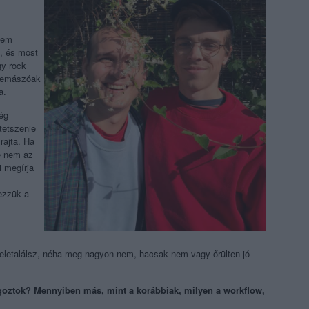
tem
s, és most
gy rock
ülbemászóak
a.
még
tetszenie
rajta. Ha
e nem az
i megírja
ezzük a
beletalálsz, néha meg nagyon nem, hacsak nem vagy őrülten jó
goztok? Mennyiben más, mint a korábbiak, milyen a workflow,