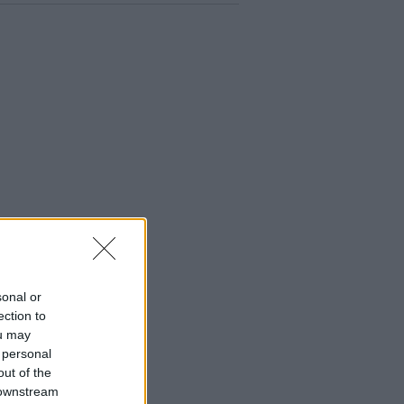
sonal or
ection to
ou may
 personal
out of the
 downstream