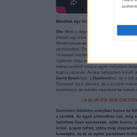
authenti
Meséltek egy kicsit a zenei hátteretekről?
Ola
: Mind a négyen különböző helyről jöttünk
Oslótól egy órára északra. Azért zenélek, me
Mindannyiunknak van jazzháttere, a basszusgi
jazzkonziban. Én fiatalon sok poszt-punkot, r
16 évesen kezdett el érdekelni a jazz. Ha fia
izgalmas, hogy milyen összetett, pláne, ha m
bebop-zenéktől indulva egyre mélyebbre ástam
majd a zajzenék. Amikor befejeztem a sulit, a
David Bowie
-hoz, a
Deerhoof
hoz, és a sok z
Szeretünk jazzt játszani, de a szívünk másh
kísérletezni, és sokféle inspirációt be tudunk
„A BLUR ÓTA NEM ÉREZTE
Szerintem tökéletes arányban furcsa és f
a zenétek. Az egyik pillanatban váó, még
hallottam ilyen szerkezetet, aztán bumm, 
óriási, popos refrén, utána meg visszazuh
furaságba, és ez az egész parádésan műkö