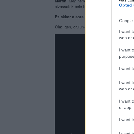
Martin
: Még nem láttuk a filmet, amikor elne
Opted 
olvassatok bele túl sokat.
Ez akkor a sors keze volt.
Google 
Ola
: Igen, örülünk, hogy a név passzol a zen
I want t
web or d
I want t
purpose
I want 
I want t
web or d
I want t
or app.
I want t
I want t