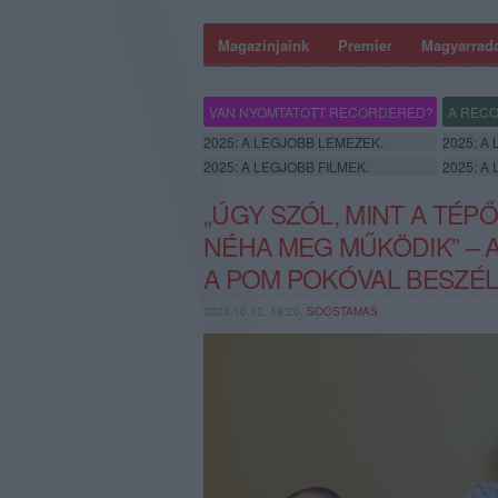
Magazinjaink
Premier
Magyarrad
VAN NYOMTATOTT RECORDERED?
A RECO
2025: A LEGJOBB LEMEZEK.
2025: A
2025: A LEGJOBB FILMEK.
2025: A
„ÚGY SZÓL, MINT A TÉP
NÉHA MEG MŰKÖDIK” –
A POM POKÓVAL BESZÉ
2023.10.12. 18:20,
SOOSTAMAS