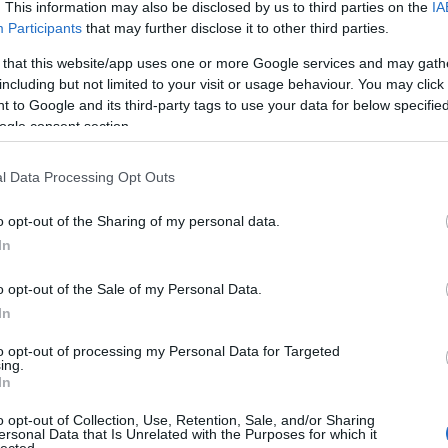
. This information may also be disclosed by us to third parties on the
IA
Participants
that may further disclose it to other third parties.
 that this website/app uses one or more Google services and may gath
including but not limited to your visit or usage behaviour. You may click 
 to Google and its third-party tags to use your data for below specifi
ogle consent section.
l Data Processing Opt Outs
o opt-out of the Sharing of my personal data.
In
o opt-out of the Sale of my Personal Data.
túdiótól?
In
n. Szeretem az intenzív, hiperaktív dolgokat, és az a film
to opt-out of processing my Personal Data for Targeted
ing.
In
a
Chihiro Szellemországban
a kedvencem. Az egy véletlen, hogy
o opt-out of Collection, Use, Retention, Sale, and/or Sharing
ersonal Data that Is Unrelated with the Purposes for which it
lected.