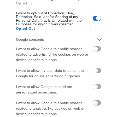
Opted In
I want to opt-out of Collection, Use,
Retention, Sale, and/or Sharing of my
Personal Data that Is Unrelated with the
Purposes for which it was collected.
Opted Out
Google consents
I want to allow Google to enable storage
related to advertising like cookies on web or
device identifiers in apps.
I want to allow my user data to be sent to
Google for online advertising purposes.
I want to allow Google to send me
personalized advertising.
I want to allow Google to enable storage
Aki önfeledt táncolásra vágyik Veszprémben, ne
related to analytics like cookies on web or
hagyja ki a hazai világzenei színtér legizgalmasabb
device identifiers in apps.
feltörekvő zenekarainak koncertjeit. A
Hakumba