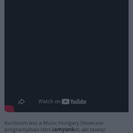
Kuriózum lesz a Music Hungary Showcase
programjában látni
iamyank
ot, aki tavalyi