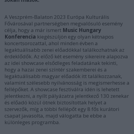
A Veszprém-Balaton 2023 Európa Kulturális
Fővárosával partnerségben megvalósuló esemény
célja, hogy a már ismert
Music Hungary
Konferencia
kiegészüljön egy olyan kétnapos
koncertsorozattal, ahol minden évben a
legaktuálisabb zenei előadókkal találkozhatnak az
érdeklődők. Az előző két esemény sikereire alapozva
az idei showcase elsődleges feladatának tekinti,
hogy a hazai zenei színtér szakemberei és a
legaktuálisabb magyar előadók itt találkozzanak,
valamint szélesebb nyilvánosság is megismerhesse a
fellépőket. A showcase fesztiválra idén is lehetett
jelentkezni, a nyílt pályázatra jelentkező 130 zenekar
és előadó közül ötnek biztosítottak helyet a
szervezők, míg a többi fellépőt egy 8 fős kurátori
csapat javasolta, majd válogatta be ebbe a
különleges programba.