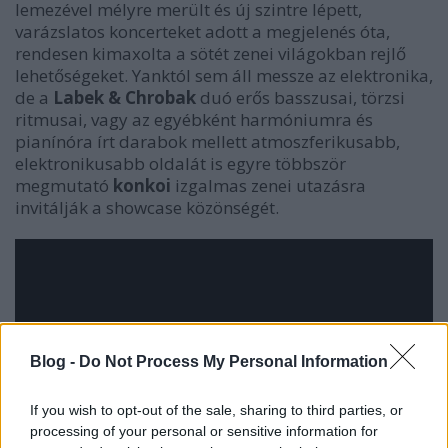
lemezével mélyre merült és új szintre lépett,
varázslatos koncerteket adott a megjelenés óta,
rendesen kimaxolta a sötét zenei világokban rejlő
lehetőségeket. Yanktól sem áll messze az elektronika,
de a
Labek & Chrobak
duó erős basszusai, törzsi
ritmusai, vagy az egyébként harmóniumra és
pianínóra írt darabok mellett atmoszferikusabb,
elektronikusabb oldalát is egyre többször
megmutató
konkoi
izgalmas zenei utazásra
invitálják a showcase közönségét.
Blog -
Do Not Process My Personal Information
If you wish to opt-out of the sale, sharing to third parties, or
processing of your personal or sensitive information for