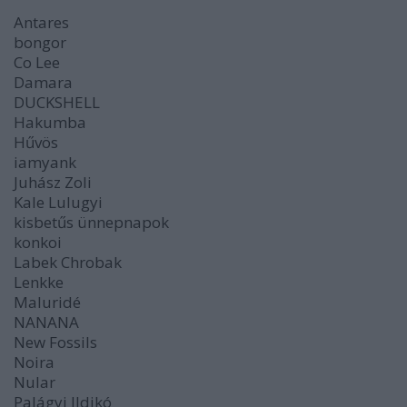
Antares
bongor
Co Lee
Damara
DUCKSHELL
Hakumba
Hűvös
iamyank
Juhász Zoli
Kale Lulugyi
kisbetűs ünnepnapok
konkoi
Labek Chrobak
Lenkke
Maluridé
NANANA
New Fossils
Noira
Nular
Palágyi Ildikó