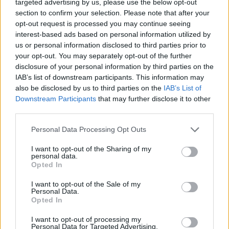
targeted advertising by us, please use the below opt-out
section to confirm your selection. Please note that after your
opt-out request is processed you may continue seeing
interest-based ads based on personal information utilized by
us or personal information disclosed to third parties prior to
your opt-out. You may separately opt-out of the further
disclosure of your personal information by third parties on the
IAB’s list of downstream participants. This information may
also be disclosed by us to third parties on the
IAB’s List of
Downstream Participants
that may further disclose it to other
Szintén az elektronikus vonalat erősíti a Hundred
third parties.
Sins által életre keltett Cenzúra-sorozat egyik
gyakori résztvevője, az egyik legtehetségesebb
Please note that this website/app uses one or more Google
Personal Data Processing Opt Outs
feltörekvő elektronikus producer,
ZORZ
. Ő zárja
services and may gather and store information including but
majd a TEREM klubot, kihagyhatatlan programnak
not limited to your visit or usage behaviour. You may click to
I want to opt-out of the Sharing of my
personal data.
ígérkezik. Instrumentális vonalon pedig
grant or deny consent to Google and its third-party tags to
Opted In
elmerülhetünk a
use your data for below specified purposes in below Google
TÖRZS
poszt-rock világában, a
consent section.
New Fossils
kellemes és nyugtató jazz dallamaiban,
I want to opt-out of the Sale of my
Personal Data.
vagy a
zïp
instrumentális hip-hop zenét és a rapet
Opted In
egyesítő hangulatában.
I want to opt-out of processing my
Personal Data for Targeted Advertising.