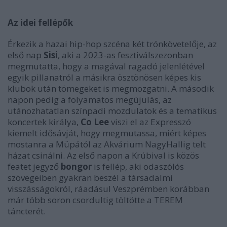
Az idei fellépők
Érkezik a hazai hip-hop szcéna két trónkövetelője, az
első nap
Sisi
, aki a 2023-as fesztiválszezonban
megmutatta, hogy a magával ragadó jelenlétével
egyik pillanatról a másikra ösztönösen képes kis
klubok után tömegeket is megmozgatni. A második
napon pedig a folyamatos megújulás, az
utánozhatatlan színpadi mozdulatok és a tematikus
koncertek királya,
Co Lee
viszi el az Expresszó
kiemelt idősávját, hogy megmutassa, miért képes
mostanra a Müpától az Akvárium NagyHallig telt
házat csinálni. Az első napon a Krúbival is közös
featet jegyző
bongor
is fellép, aki odaszólós
szövegeiben gyakran beszél a társadalmi
visszásságokról, ráadásul Veszprémben korábban
már több soron csordultig töltötte a TEREM
táncterét.