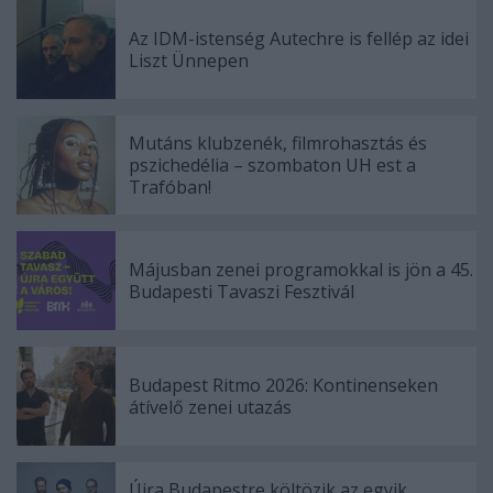
Az IDM-istenség Autechre is fellép az idei
Liszt Ünnepen
Mutáns klubzenék, filmrohasztás és
pszichedélia – szombaton UH est a
Trafóban!
Májusban zenei programokkal is jön a 45.
Budapesti Tavaszi Fesztivál
Budapest Ritmo 2026: Kontinenseken
átívelő zenei utazás
Újra Budapestre költözik az egyik