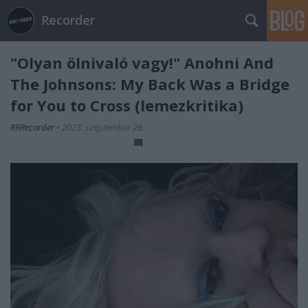
Recorder
"Olyan ölnivaló vagy!" Anohni And
The Johnsons: My Back Was a Bridge
for You to Cross (lemezkritika)
RRRecorder
•
2023. szeptember 26.