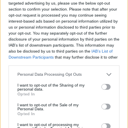
targeted advertising by us, please use the below opt-out
A korai, funkcionális kamarapop után az
Antony
section to confirm your selection. Please note that after your
And The Johnsons
-lemezek zeneileg érdekesebbek
opt-out request is processed you may continue seeing
lettek (kedvenceim az elrebbenő, nem evilági
interest-based ads based on personal information utilized by
furaságok a
Crying Light
on), majd jöttek a névváltás
us or personal information disclosed to third parties prior to
utáni elektronikus, de csalódást keltő szólók.
your opt-out. You may separately opt-out of the further
disclosure of your personal information by third parties on the
Majd hosszú kihagyás után újabb meglepetés: a
IAB’s list of downstream participants. This information may
sebtében felvett album nyers, polírozatlan
also be disclosed by us to third parties on the
IAB’s List of
hangzása, az egyértelmű soulos megoldások mellé
Downstream Participants
that may further disclose it to other
kerülő rockos felhangok szöges ellentétben állnak a
third parties.
korábbiakkal, és kifejezetten izgalmas a kontraszt
Anohni hangjával. Igazán nagy dal egy van, de az
Please note that this website/app uses one or more Google
Personal Data Processing Opt Outs
elképesztően erős: a
Scapegoat
nemcsak szövegével
services and may gather and store information including but
not limited to your visit or usage behaviour. You may click to
I want to opt-out of the Sharing of my
nem kímél („You’re so killable”), hanem zenéjével,
personal data.
grant or deny consent to Google and its third-party tags to
vokális megoldásaival sem.
Opted In
use your data for below specified purposes in below Google
consent section.
I want to opt-out of the Sale of my
Personal Data.
Opted In
I want to opt-out of processing my