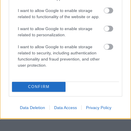
Megjelenés:
2023. július 6.
I want to allow Google to enable storage
related to functionality of the website or app.
Műfaj:
soul
I want to allow Google to enable storage
Kulcsdal:
Scapegoat
related to personalization.
I want to allow Google to enable storage
related to security, including authentication
functionality and fraud prevention, and other
user protection.
8/10
Rónai András
CONFIRM
Data Deletion
Data Access
Privacy Policy