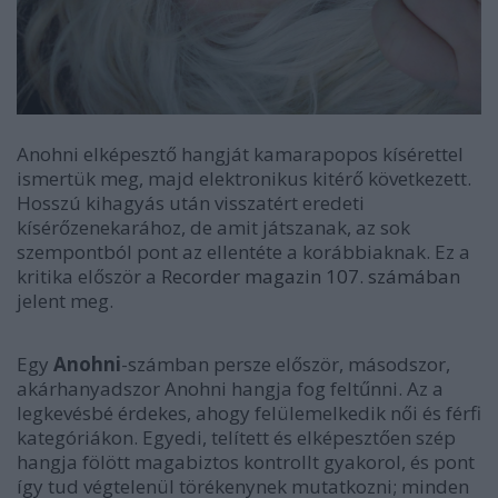
Anohni elképesztő hangját kamarapopos kísérettel
ismertük meg, majd elektronikus kitérő következett.
Hosszú kihagyás után visszatért eredeti
kísérőzenekarához, de amit játszanak, az sok
szempontból pont az ellentéte a korábbiaknak. Ez a
kritika először a
Recorder magazin 107. számában
jelent meg.
Egy
Anohni
-számban persze először, másodszor,
akárhanyadszor Anohni hangja fog feltűnni. Az a
legkevésbé érdekes, ahogy felülemelkedik női és férfi
kategóriákon. Egyedi, telített és elképesztően szép
hangja fölött magabiztos kontrollt gyakorol, és pont
így tud végtelenül törékenynek mutatkozni; minden