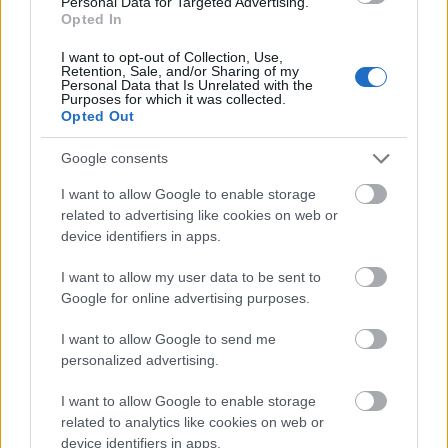
Personal Data for Targeted Advertising.
Opted In
I want to opt-out of Collection, Use,
Retention, Sale, and/or Sharing of my
Personal Data that Is Unrelated with the
Purposes for which it was collected.
Opted Out
Google consents
I want to allow Google to enable storage
related to advertising like cookies on web or
device identifiers in apps.
I want to allow my user data to be sent to
Google for online advertising purposes.
Előadó:
Anohni And The Johnsons
I want to allow Google to send me
personalized advertising.
Cím:
My Back Was a Bridge for You to Cross
I want to allow Google to enable storage
Kiadó:
Secretly Canadian
related to analytics like cookies on web or
device identifiers in apps.