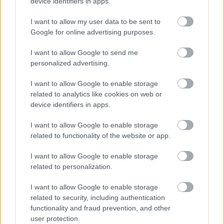
Alapelvek az MI felelős használatához
device identifiers in apps.
Új szint lesz, ha a generatív MI eljut arra a szintre,
I want to allow my user data to be sent to
hogy nem (egy)valakire hasonlító, önállóan megálló
Google for online advertising purposes.
zenéket hozzon létre. Lehet azt gondolni, hogy ettől
még távol vagyunk, de ha valamit megtanultunk az
I want to allow Google to send me
personalized advertising.
elmúlt néhány hónapban, az az, hogy az ilyen
kijelentésekkel óvatosan kell bánni. Állítólag a
I want to allow Google to enable storage
Google MusicLM nevű rendszere már egész jó ezen a
related to analytics like cookies on web or
területen, de ez nem érhető el nyilvánosan, mert
device identifiers in apps.
kábé 1%-ban a betanításához használt konkrét
zenéket reprodukálja.
I want to allow Google to enable storage
related to functionality of the website or app.
Egyelőre azért a kiadók nem attól félnek, hogy az MI
mindjárt olyan zenékkel áll elő, amiket nagy
I want to allow Google to enable storage
tömegek ugyanúgy szeretnek, mint az igazi emberek
related to personalization.
igazi zenéit. Éppen elég érvágást jelentene, ha
relaxálós vagy gyúrós playlistekhez, kis
I want to allow Google to enable storage
költségvetésű filmek, videók, livestreamek
related to security, including authentication
aláfestéséhez elviselhető zenét gyártana. A félelem
functionality and fraud prevention, and other
hátterében félig kimondva ott van, hogy a stream
user protection.