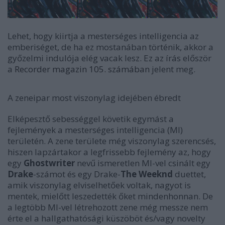
Lehet, hogy kiirtja a mesterséges intelligencia az
emberiséget, de ha ez mostanában történik, akkor a
győzelmi indulója elég vacak lesz. Ez az írás először
a
Recorder magazin 105. számában
jelent meg.
A zeneipar most viszonylag idejében ébredt
Elképesztő sebességgel követik egymást a
fejlemények a mesterséges intelligencia (MI)
területén. A zene területe még viszonylag szerencsés,
hiszen lapzártakor a legfrissebb fejlemény az, hogy
egy
Ghostwriter
nevű ismeretlen MI-vel csinált egy
Drake
-számot és egy Drake-
The Weeknd
duettet,
amik viszonylag elviselhetőek voltak, nagyot is
mentek, mielőtt leszedették őket mindenhonnan. De
a legtöbb MI-vel létrehozott zene még messze nem
érte el a hallgathatósági küszöböt és/vagy novelty