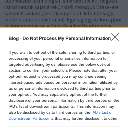
különösebb technológiai ismeretek nélkül hogyan
csinálhatunk saját énekünkből mondjuk Drake-ére
hasonlító vokált (ami alá egy saját, letöltött vagy
lelopott alapot lehet rakni). Egy tag egy külön appot
is létrehozott erre; a Musicfy alkotója elmondta,
hogy sokan érdeklődtek a munkája iránt a
zeneiparból.
Blog -
Do Not Process My Personal Information
Itt két megközelítés létezik. Az egyik az, hogy egy
If you wish to opt-out of the sale, sharing to third parties, or
algoritmust X sztár zenéjén betanítani X
processing of your personal or sensitive information for
beleegyezése nélkül egyszerűen jogellenes. A másik
targeted advertising by us, please use the below opt-out
az, hogy a sztároknak plusz bevételt hozhat, ha
section to confirm your selection. Please note that after your
monetizálni tudják, hogy a rajongók az ő hangjukat
opt-out request is processed you may continue seeing
használva szórakoztatják egymást amatőr izékkel.
interest-based ads based on personal information utilized by
Egyelőre
Grimes jelentette be
, hogy ő a jogdíjak
us or personal information disclosed to third parties prior to
50%-áért bármihez odaadja a hangját (leszámítva
your opt-out. You may separately opt-out of the further
„náci himnuszokat és csecsemőgyilkos dalokat”). A
disclosure of your personal information by third parties on the
BTS mögött álló, koreai HYBE is felvásárolt egy
IAB’s list of downstream participants. This information may
ilyesmikkel foglalkozó céget; Kínában pedig már 100
also be disclosed by us to third parties on the
IAB’s List of
Downstream Participants
that may further disclose it to other
milliós lejátszást is elért egy híres énekes hangja
third parties.
alapján MI-vel generált dal.