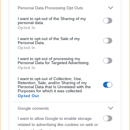
Please note that this website/app uses one or more Google
Personal Data Processing Opt Outs
Az MI-vokálbuherálók arra hivatkoznak, hogy az
services and may gather and store information including but
egész csak ártatlan szórakozás, mi több, a
not limited to your visit or usage behaviour. You may click to
I want to opt-out of the Sharing of my
kedvencük előtti tiszteletadás, amiből ők nem
personal data.
grant or deny consent to Google and its third-party tags to
Opted In
keresnek pénzt. (Lett volna néhány évtized, hogy
use your data for below specified purposes in below Google
tudatosuljon: ez önmagában nem egy izmos jogi
consent section.
I want to opt-out of the Sale of my
érv.) A Future Of Music Coalition igazgatója viszont
Personal Data.
azt hangsúlyozza, hogy az alkotó beleegyezése
Opted In
nemcsak jogi, hanem etikai szempontból is központi
I want to opt-out of processing my
jelentőségű – még akkor is, ha a technológia ezt
Personal Data for Targeted Advertising.
megkerülhetővé teszi.
Opted In
Ha jósolni kell, azt mondanám, hogy ezen a területen
I want to opt-out of Collection, Use,
Retention, Sale, and/or Sharing of my
hamarosan megjelennek majd a hivatalos appok az
Personal Data that Is Unrelated with the
Purposes for which it was collected.
ehhez hozzájáruló zenészek hangjával. Lehet, hogy
Opted Out
nem lesznek tökéletesek, de szórakozásra megteszik
majd. Aki meg nem járul hozzá, annak a hangjával
Google consents
elindul az interneten régóta ismert játék: csakazértis
csinálják, leszedetik, újra felteszik, megint leszedetik.
I want to allow Google to enable storage
related to advertising like cookies on web or