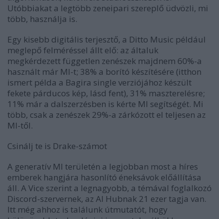
Utóbbiakat a legtöbb zeneipari szereplő üdvözli, mi
több, használja is.
Egy kisebb digitális terjesztő, a Ditto Music például
meglepő felméréssel állt elő: az általuk
megkérdezett független zenészek majdnem 60%-a
használt már MI-t; 38% a borító készítésére (itthon
ismert példa a
Bagira
single verziójához készült
fekete párducos kép, lásd fent), 31% maszterelésre;
11% már a dalszerzésben is kérte MI segítségét. Mi
több, csak a zenészek 29%-a zárkózott el teljesen az
MI-től.
Csinálj te is Drake-számot
A generatív MI területén a legjobban most a híres
emberek hangjára hasonlító éneksávok előállítása
áll. A Vice szerint a legnagyobb, a témával foglalkozó
Discord-szervernek, az AI Hubnak 21 ezer tagja van.
Itt még ahhoz is találunk útmutatót, hogy