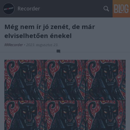
Recorder
Még nem ír jó zenét, de már
elviselhetően énekel
RRRecorder
•
2023. augusztus 23.