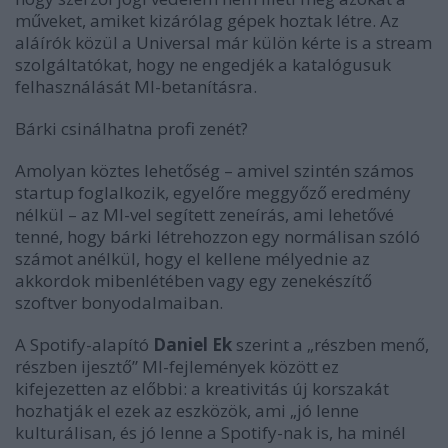
műveket, amiket kizárólag gépek hoztak létre. Az
aláírók közül a Universal már külön kérte is a stream
szolgáltatókat, hogy ne engedjék a katalógusuk
felhasználását MI-betanításra.
Bárki csinálhatna profi zenét?
Amolyan köztes lehetőség – amivel szintén számos
startup foglalkozik, egyelőre meggyőző eredmény
nélkül – az MI-vel segített zeneírás, ami lehetővé
tenné, hogy bárki létrehozzon egy normálisan szóló
számot anélkül, hogy el kellene mélyednie az
akkordok mibenlétében vagy egy zenekészítő
szoftver bonyodalmaiban.
A Spotify-alapító
Daniel Ek
szerint a „részben menő,
részben ijesztő” MI-fejlemények között ez
kifejezetten az előbbi: a kreativitás új korszakát
hozhatják el ezek az eszközök, ami „jó lenne
kulturálisan, és jó lenne a Spotify-nak is, ha minél