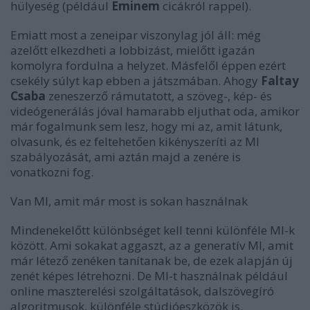
hülyeség (például
Eminem
cicákról rappel).
Emiatt most a zeneipar viszonylag jól áll: még
azelőtt elkezdheti a lobbizást, mielőtt igazán
komolyra fordulna a helyzet. Másfelől éppen ezért
csekély súlyt kap ebben a játszmában. Ahogy
Faltay
Csaba
zeneszerző rámutatott, a szöveg-, kép- és
videógenerálás jóval hamarabb eljuthat oda, amikor
már fogalmunk sem lesz, hogy mi az, amit látunk,
olvasunk, és ez feltehetően kikényszeríti az MI
szabályozását, ami aztán majd a zenére is
vonatkozni fog.
Van MI, amit már most is sokan használnak
Mindenekelőtt különbséget kell tenni különféle MI-k
között. Ami sokakat aggaszt, az a generatív MI, amit
már létező zenéken tanítanak be, de ezek alapján új
zenét képes létrehozni. De MI-t használnak például
online maszterelési szolgáltatások, dalszövegíró
algoritmusok, különféle stúdióeszközök is.