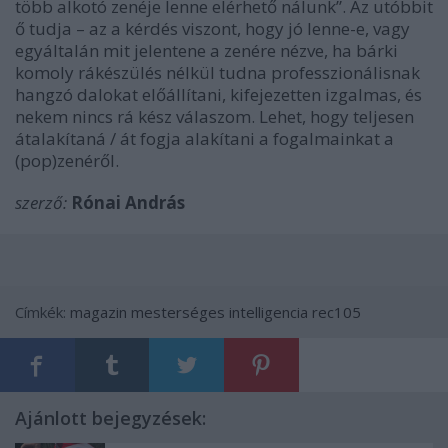
több alkotó zenéje lenne elérhető nálunk”. Az utóbbit
ő tudja – az a kérdés viszont, hogy jó lenne-e, vagy
egyáltalán mit jelentene a zenére nézve, ha bárki
komoly rákészülés nélkül tudna professzionálisnak
hangzó dalokat előállítani, kifejezetten izgalmas, és
nekem nincs rá kész válaszom. Lehet, hogy teljesen
átalakítaná / át fogja alakítani a fogalmainkat a
(pop)zenéről.
szerző:
Rónai András
Címkék:
magazin
mesterséges intelligencia
rec105
Ajánlott bejegyzések: