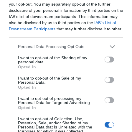
egy fordulat, talán épp az
Angard
dal, hogy nyitottak
your opt-out. You may separately opt-out of the further
az underground zenék felé, és a Hősöktől a Halott
disclosure of your personal information by third parties on the
Pénzig rengeteg hiphopelőadót kezdtek játszani.
IAB’s list of downstream participants. This information may
2010 és 2013 között ezzel párhuzamosan lezajlott
also be disclosed by us to third parties on the
IAB’s List of
egy generációváltás is a hazai könnyűzenében,
Downstream Participants
that may further disclose it to other
amibe nagyon jól bele tudtunk kapaszkodni. A hazai
third parties.
piac vágyott az új arcokra, ennek folyományaként
robbant be például a Punnany Massif és lett sikeres
Please note that this website/app uses one or more Google
Personal Data Processing Opt Outs
A feneked a gyengém
is” – mesélte az áttörésről
services and may gather and store information including but
Marsalkó Dávid
a Recorder 2019-es
not limited to your visit or usage behaviour. You may click to
I want to opt-out of the Sharing of my
personal data.
grant or deny consent to Google and its third-party tags to
címlapinterjújában
.
Opted In
use your data for below specified purposes in below Google
consent section.
„FIGYELEK ARRA, HOGY NE CSESSZÜK EL” –
I want to opt-out of the Sale of my
Personal Data.
MARSALKÓ DÁVID-INTERJÚNK.
Opted In
Az első teltházas klubkoncertek után – elsőként
I want to opt-out of processing my
töltötték meg három egymást követő este az
Personal Data for Targeted Advertising.
Opted In
Akvárium NagyHallt – hamar a fesztiválok headliner
sávjában találták magukat. A Halott Pénz egyike
I want to opt-out of Collection, Use,
azon kevés hazai zenekaroknak, akik a Sziget
Retention, Sale, and/or Sharing of my
Personal Data that Is Unrelated with the
Fesztivál Nagyszínpadának is visszatérő fellépői
Purposes for which it was collected.