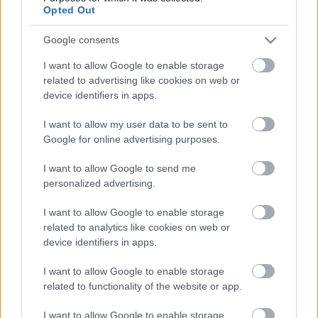
(játszottak ott idén is), a legnagyobb szabadtéri
Opted Out
koncerthelyszínnek számító Budapest Parkban már
tizenkétszer adtak teltházas koncertet. Sőt, közben
Google consents
háromszor megtöltötték a Papp László Budapest
I want to allow Google to enable storage
Sportarénát is, most pedig a 20. születésnapjuk
related to advertising like cookies on web or
alkalmából még eggyel emelik a tétet és az ország
device identifiers in apps.
legnagyobb koncerthelyszínén, a Puskás Arénában
adnak koncertet 2024. június 8-án.
I want to allow my user data to be sent to
Google for online advertising purposes.
A jegyvásárlás augusztus 16-án 10 órakor nyílik meg
a regisztrált Live Nation-tagok számára, a teljeskörű
I want to allow Google to send me
jegyértékesítés pedig augusztus 18-án, 10 órakor
personalized advertising.
indul a
www.livenation.hu
oldalon.
Facebook-
esemény.
I want to allow Google to enable storage
related to analytics like cookies on web or
device identifiers in apps.
I want to allow Google to enable storage
Címkék:
programajánló
koncertajánló
halott pénz
puskás
related to functionality of the website or app.
aréna
I want to allow Google to enable storage