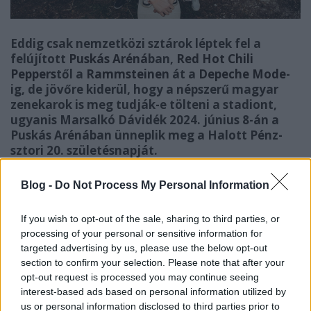
Eddig csak nemzetközi sztárok léptek fel a
felújított
Puskás Aréná
ban,
Red Hot Chili
Peppers
től a
Rammsteinen
át a
Depeche Mode
-
ig, de jövőre kiderül, hogy a népszerű magyar
zenekarok is meg tudják-e tölteni a stadiont,
ugyanis Marsalkó Dávidék
2024. június 8-án a
Puskás Arénában ünneplik meg a Halott Pénz-
sztori 20. születésnapját.
Blog -
Do Not Process My Personal Information
2004-ben jelentek meg
Marsalkó Dávid
első dalai
Halott Pénz
néven, 2013 óta pedig már egy hétfős
zenekarral aratott egyre nagyobb sikereket. Az első
If you wish to opt-out of the sale, sharing to third parties, or
áttörést 2012-ben a
Feneked a gyengém
című dal
processing of your personal or sensitive information for
targeted advertising by us, please use the below opt-out
jelentette, „mert a Petőfi Rádió elkezdte rotációban
section to confirm your selection. Please note that after your
játszani. Sokan azt hitték, együtt kocsmázok a
opt-out request is processed you may continue seeing
szerkesztőkkel, pedig nem: csak otthagytam egy CD-t
interest-based ads based on personal information utilized by
a portán, és valakinek megtetszett. A VIVA TV-n is jött
us or personal information disclosed to third parties prior to