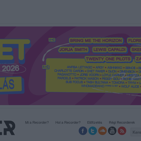
Mi a Recorder?
Hol a Recorder?
Előfizetés
Régi Recorderek