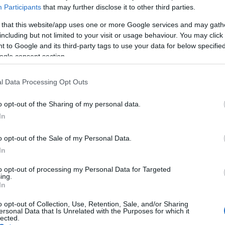
Participants
that may further disclose it to other third parties.
 that this website/app uses one or more Google services and may gath
including but not limited to your visit or usage behaviour. You may click 
 to Google and its third-party tags to use your data for below specifi
ogle consent section.
l Data Processing Opt Outs
o opt-out of the Sharing of my personal data.
In
o opt-out of the Sale of my Personal Data.
In
to opt-out of processing my Personal Data for Targeted
ing.
sra pörgetett slágerminták és túlvezérelt ritmusszekció köré épül,
In
meglepetések: a címadó számban szűrt taps és egy avantgárd
és kürtök; mondókázó gyerekek és videojátékos prüntyögések;
o opt-out of Collection, Use, Retention, Sale, and/or Sharing
ersonal Data that Is Unrelated with the Purposes for which it
rimijazz satöbbi. Persze ha valamibe belefeledkeznénk, tudnunk
lected.