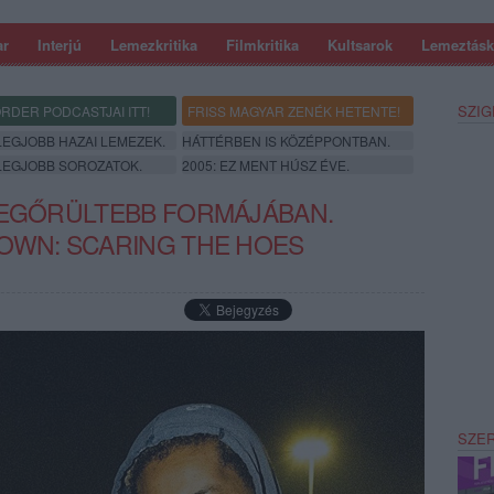
ar
Interjú
Lemezkritika
Filmkritika
Kultsarok
Lemeztásk
SZIG
RDER PODCASTJAI ITT!
FRISS MAGYAR ZENÉK HETENTE!
 LEGJOBB HAZAI LEMEZEK.
HÁTTÉRBEN IS KÖZÉPPONTBAN.
 LEGJOBB SOROZATOK.
2005: EZ MENT HÚSZ ÉVE.
LEGŐRÜLTEBB FORMÁJÁBAN.
OWN: SCARING THE HOES
SZE