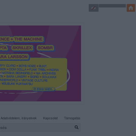
SÜTI BEÁLLÍTÁSOK MÓDOSÍTÁSA
Adatvédelem, irányelvek
Kapcsolat
Támogatás