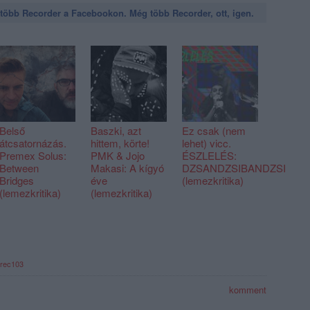
öbb Recorder a Facebookon. Még több Recorder, ott, igen.
Belső
Baszki, azt
Ez csak (nem
átcsatornázás.
hittem, körte!
lehet) vicc.
Premex Solus:
PMK & Jojo
ÉSZLELÉS:
Between
Makasi: A kígyó
DZSANDZSIBANDZSI
Bridges
éve
(lemezkritika)
(lemezkritika)
(lemezkritika)
rec103
komment