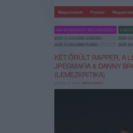
Magazinjaink
Premier
Magyarrad
VAN NYOMTATOTT RECORDERED?
A RECO
2025: A LEGJOBB LEMEZEK.
2025: A
2025: A LEGJOBB FILMEK.
2025: A
KÉT ŐRÜLT RAPPER, A 
JPEGMAFIA & DANNY BR
(LEMEZKRITIKA)
2023.06.06. 08:49,
RRRECORDER