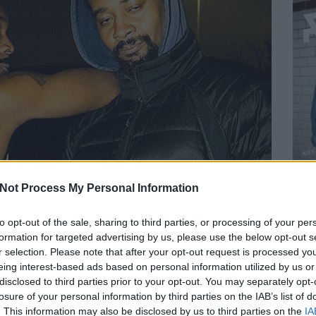
Not Process My Personal Information
anny Brown őrültebb dolgait, mint a legutóbbi, visszafogott
to opt-out of the sale, sharing to third parties, or processing of your per
őször a
Recorder magazin 103. számában
jelent meg.
formation for targeted advertising by us, please use the below opt-out s
r selection. Please note that after your opt-out request is processed y
az idegtépés határán táncol, de pont ezért ördögien szórakoztató.
eing interest-based ads based on personal information utilized by us or
munkája határozza meg (csak egy SP-404 samplert használt), már
disclosed to third parties prior to your opt-out. You may separately opt-
everve.
losure of your personal information by third parties on the IAB’s list of
BEL
. This information may also be disclosed by us to third parties on the
IA