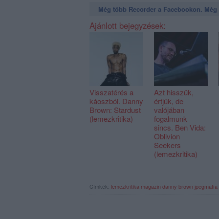
Még több Recorder a Facebookon. Még t
Ajánlott bejegyzések:
Visszatérés a
Azt hisszük,
káoszból. Danny
értjük, de
Brown: Stardust
valójában
(lemezkritika)
fogalmunk
sincs. Ben Vida:
Oblivion
Seekers
(lemezkritika)
Címkék:
lemezkritika
magazin
danny brown
jpegmafia