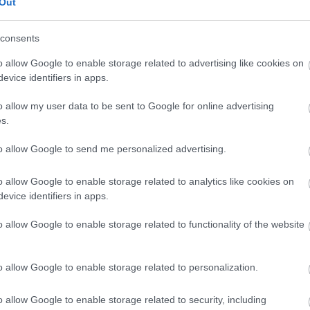
Out
szónáját hozza, ami jobban illik ehhez a zenéhez, mint
; de jól kiegészítik egymást.
consents
Előadó:
JPEGMAFIA & Danny Brown
o allow Google to enable storage related to advertising like cookies on
evice identifiers in apps.
Cím:
Scaring The Hoes
Kiadó:
AWAL / Peggy
o allow my user data to be sent to Google for online advertising
s.
Megjelenés:
2023. március 24.
to allow Google to send me personalized advertising.
Műfaj:
hiphop
Kulcsdal:
Burfict!
o allow Google to enable storage related to analytics like cookies on
evice identifiers in apps.
o allow Google to enable storage related to functionality of the website
o allow Google to enable storage related to personalization.
o allow Google to enable storage related to security, including