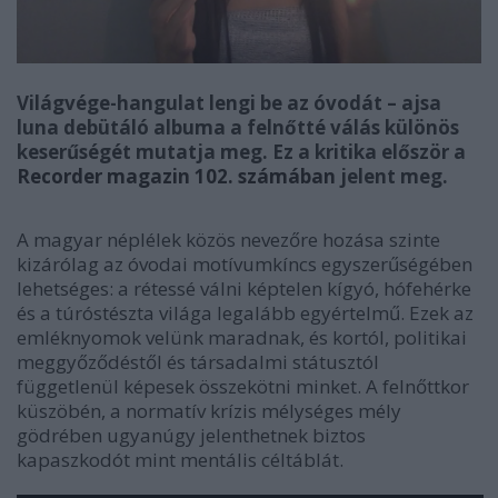
Világvége-hangulat lengi be az óvodát – ajsa
luna debütáló albuma a felnőtté válás különös
keserűségét mutatja meg. Ez a kritika először a
Recorder magazin 102. számában
jelent meg.
A magyar néplélek közös nevezőre hozása szinte
kizárólag az óvodai motívumkíncs egyszerűségében
lehetséges: a rétessé válni képtelen kígyó, hófehérke
és a túróstészta világa legalább egyértelmű. Ezek az
emléknyomok velünk maradnak, és kortól, politikai
meggyőződéstől és társadalmi státusztól
függetlenül képesek összekötni minket. A felnőttkor
küszöbén, a normatív krízis mélységes mély
gödrében ugyanúgy jelenthetnek biztos
kapaszkodót mint mentális céltáblát.