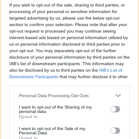
becsomagolható a cinizmus celofánjába. A
If you wish to opt-out of the sale, sharing to third parties, or
Világvégé
ben semmi sem marad rejtve, minden
processing of your personal or sensitive information for
ambivalens érzés ki van téve az ablakba. A szerző
targeted advertising by us, please use the below opt-out
disszonáns audiovizuális kollázst álmodott, minden
section to confirm your selection. Please note that after your
dalhoz tartozik egy-egy YouTube-on debütált klip is,
opt-out request is processed you may continue seeing
interest-based ads based on personal information utilized by
a Gesamtkunstwerket pedig Ajsa luna iróniában
us or personal information disclosed to third parties prior to
tobzódó szociális média jelenléte teszi különösen
your opt-out. You may separately opt-out of the further
lesújtóvá: ilyen az, amikor már a legfiatalabbakban
disclosure of your personal information by third parties on the
sem maradt semmi, de semmi remény.
IAB’s list of downstream participants. This information may
also be disclosed by us to third parties on the
IAB’s List of
Downstream Participants
that may further disclose it to other
third parties.
Please note that this website/app uses one or more Google
Personal Data Processing Opt Outs
services and may gather and store information including but
not limited to your visit or usage behaviour. You may click to
I want to opt-out of the Sharing of my
personal data.
grant or deny consent to Google and its third-party tags to
Opted In
use your data for below specified purposes in below Google
consent section.
I want to opt-out of the Sale of my
Personal Data.
Opted In