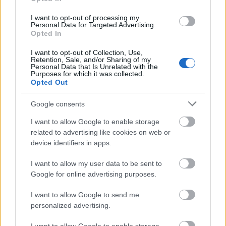
I want to opt-out of processing my
Personal Data for Targeted Advertising.
Opted In
I want to opt-out of Collection, Use,
Retention, Sale, and/or Sharing of my
Personal Data that Is Unrelated with the
Purposes for which it was collected.
Opted Out
Előadó:
ajsa luna
Google consents
I want to allow Google to enable storage
Cím:
Világvége
related to advertising like cookies on web or
device identifiers in apps.
Kiadó:
New Chord Record
I want to allow my user data to be sent to
Megjelenés:
2023. március 3.
Google for online advertising purposes.
Műfaj:
elektropop
I want to allow Google to send me
personalized advertising.
Kulcsdal:
túróscsusza – ilyen felnőtté válni?