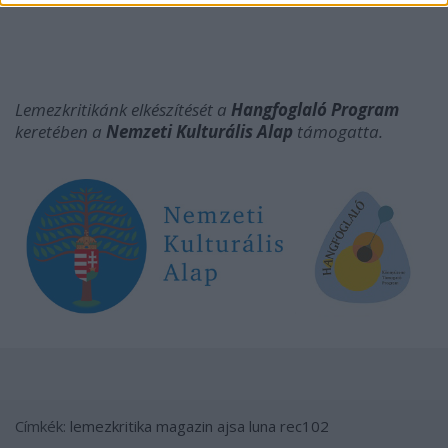
Lemezkritikánk elkészítését a
Hangfoglaló Program
keretében a
Nemzeti Kulturális Alap
támogatta.
Címkék:
lemezkritika
magazin
ajsa luna
rec102