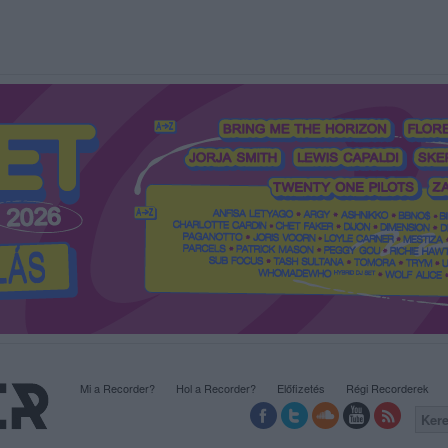
Mi a Recorder?
Hol a Recorder?
Előfizetés
Régi Recorderek