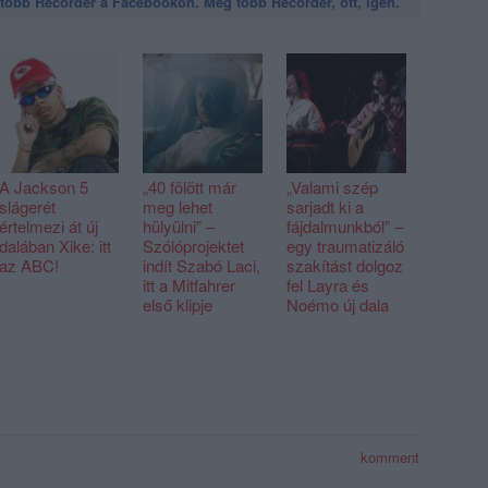
öbb Recorder a Facebookon. Még több Recorder, ott, igen.
A Jackson 5
„40 fölött már
„Valami szép
slágerét
meg lehet
sarjadt ki a
értelmezi át új
hülyülni” –
fájdalmunkból” –
dalában Xike: itt
Szólóprojektet
egy traumatizáló
az ABC!
indít Szabó Laci,
szakítást dolgoz
itt a Mitfahrer
fel Layra és
első klipje
Noémo új dala
komment