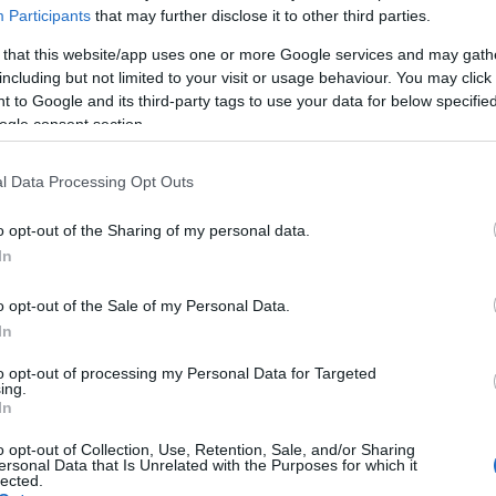
KNAK BEREMEG A TÉRDÜK – A MANAKY LEMEZÉRŐL
Participants
that may further disclose it to other third parties.
gírásánál –, már nagyon korán hallottuk, hogy milyen világ
 that this website/app uses one or more Google services and may gath
al magától értetődően szólal meg
Bob Marley
szerelmes
including but not limited to your visit or usage behaviour. You may click 
elmű volt a többi műfajtól eltérő, hosszú basszusmondatok
 to Google and its third-party tags to use your data for below specifi
ár groove-centrikusság, és persze az analóg billentyűk
ogle consent section.
ae dalokban a ritmusgitár nagyobb szerepet kapott, mint
unkat,
Regős Ábel
t, hogy játsszon a számban, mivel ő nagyon
g egyszerűnek tűnik, de mégis nehéz megszólaltatni. Nemsokára
l Data Processing Opt Outs
zintén ő készít a párjával,
Nagy Judit
tal
a korábbi vizuális
ózisban élünk velük.”
o opt-out of the Sharing of my personal data.
In
o opt-out of the Sale of my Personal Data.
In
to opt-out of processing my Personal Data for Targeted
ing.
l összeválogatott minőségi reggae és soul dalokkal találkozhattok
In
ket a
So Blessed
megírásában:
o opt-out of Collection, Use, Retention, Sale, and/or Sharing
ersonal Data that Is Unrelated with the Purposes for which it
lected.