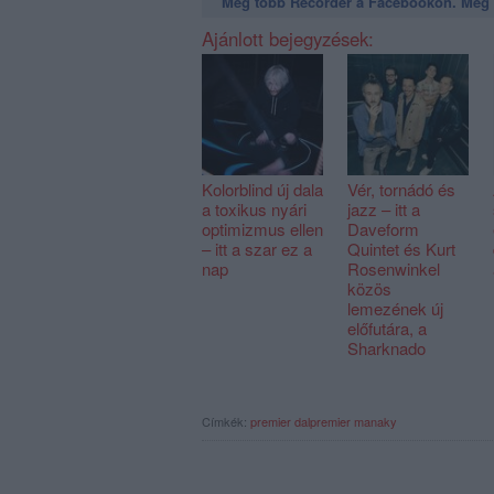
Még több Recorder a Facebookon. Még t
Ajánlott bejegyzések:
Kolorblind új dala
Vér, tornádó és
a toxikus nyári
jazz – itt a
optimizmus ellen
Daveform
– itt a szar ez a
Quintet és Kurt
nap
Rosenwinkel
közös
lemezének új
előfutára, a
Sharknado
Címkék:
premier
dalpremier
manaky