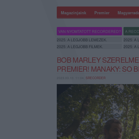
Magazinjaink
Premier
Magyarrad
VAN NYOMTATOTT RECORDERED?
A RECO
2025: A LEGJOBB LEMEZEK.
2025: A
2025: A LEGJOBB FILMEK.
2025: A
BOB MARLEY SZERELMES
PREMIER! MANAKY: SO 
2023.03.10. 11:04,
SRECORDER