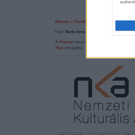
authenti
Manaky a Facebookon.
Fotó:
Barta Imre.
A
Premier
rovat cikkeinek megjelenését
a
Ha
Alap
támogatta.