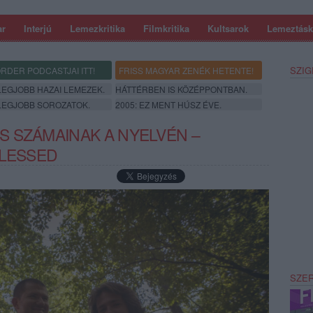
ar
Interjú
Lemezkritika
Filmkritika
Kultsarok
Lemeztásk
SZIG
RDER PODCASTJAI ITT!
FRISS MAGYAR ZENÉK HETENTE!
 LEGJOBB HAZAI LEMEZEK.
HÁTTÉRBEN IS KÖZÉPPONTBAN.
 LEGJOBB SOROZATOK.
2005: EZ MENT HÚSZ ÉVE.
 SZÁMAINAK A NYELVÉN –
BLESSED
SZE