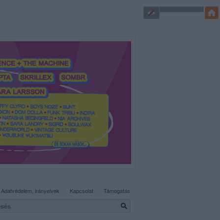
SÜTI BEÁLLÍTÁSOK MÓDOSÍTÁSA
Adatvédelem, irányelvek
Kapcsolat
Támogatás