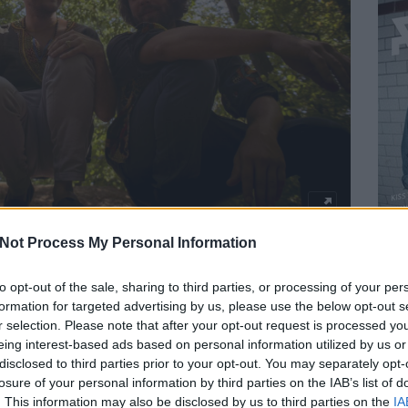
Not Process My Personal Information
gae legszebb, klasszikus hagyományait ápoló
Manaky
. A
lompolitikus és önkritikus számok után most egy intimebb
to opt-out of the sale, sharing to third parties, or processing of your per
ey
-lemezek érzelmesebb oldalát idézik meg.
formation for targeted advertising by us, please use the below opt-out s
ajelzést kapott a nemzetközi reggae fórumokon, a sound system
r selection. Please note that after your opt-out request is processed y
n
daluk pedig nemzetközi szinten is sokat pörgött a reggae
eing interest-based ads based on personal information utilized by us or
hangzásában az a különleges, hogy
Krecsmáry Zsolt
(dob, ének),
disclosed to third parties prior to your opt-out. You may separately opt-
drás
(basszusgitár) triója betartja az autentikus reggae íratlan
losure of your personal information by third parties on the IAB’s list of
s játékot és az analóg billentyűs hangszerek használatát.
BEL
. This information may also be disclosed by us to third parties on the
IA