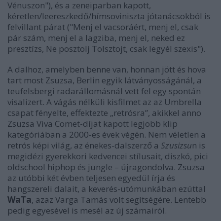
Vénuszon"), és a zeneiparban kapott,
kéretlen/leereszkedő/hímsoviniszta jótanácsokból is
felvillant párat ("Menj el vacsoráért, menj el, csak
pár szám, menj el a lagziba, menj el, neked ez
presztízs, Ne posztolj Tolsztojt, csak legyél szexis").
A dalhoz, amelyben benne van, honnan jött és hova
tart most Zsuzsa, Berlin egyik látványosságánál, a
teufelsbergi radarállomásnál vett fel egy spontán
visalizert. A vágás nélküli kisfilmet az az Umbrella
csapat fényelte, effektezte „retrósra”, akikkel anno
Zsuzsa Viva Comet-díjat kapott legjobb klip
kategóriában a 2000-es évek végén. Nem véletlen a
retrós képi világ, az énekes-dalszerző a
Szusizsu
n is
megidézi gyerekkori kedvencei stílusait, diszkó, pici
oldschool hiphop és jungle – újragondolva. Zsuzsa
az utóbbi két évben teljesen egyedül írja és
hangszereli dalait, a keverés-utómunkában ezúttal
WaTa
, azaz Varga Tamás volt segítségére. Lentebb
pedig egyesével is mesél az új számairól.