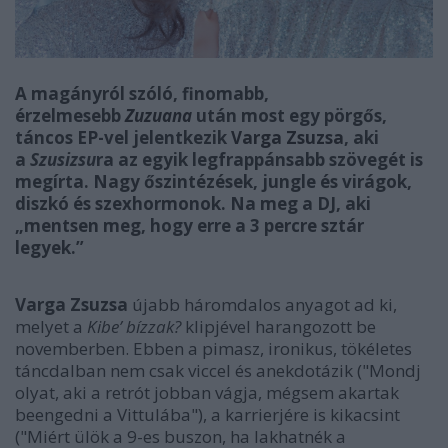
A magányról szóló, finomabb,
érzelmesebb
Zuzuana
után most egy pörgős,
táncos EP-vel jelentkezik
Varga Zsuzsa
, aki
a
Szusizsu
ra az egyik legfrappánsabb szövegét is
megírta. Nagy őszintézések, jungle és virágok,
diszkó és szexhormonok. Na meg a DJ, aki
„mentsen meg, hogy erre a 3 percre sztár
legyek.”
Varga Zsuzsa
újabb háromdalos anyagot ad ki,
melyet a
Kibe’ bízzak?
klipjével harangozott be
novemberben. Ebben a pimasz, ironikus, tökéletes
táncdalban nem csak viccel és anekdotázik ("
Mondj
olyat, aki a retrót jobban vágja, mégsem akartak
beengedni a Vittulába"), a karrierjére is kikacsint
("Miért ülök a 9-es buszon, ha lakhatnék a