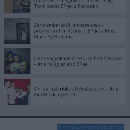
rapzenét” – megjelent Tink és Heilig
Tomi közös EP-je, a Fuxkuckó
Zene emberektől embereknek –
premieren Tim Atkins új EP-je, a Music
Made By Humans
Élénk vágyálmok és szürke hétköznapok
– itt a Nyűg az első EP-je
Ön- és közkritikus bölcsészpunk – itt a
Kiel Winde új EP-je!
SÜTI BEÁLLÍTÁSOK MÓDOSÍTÁSA