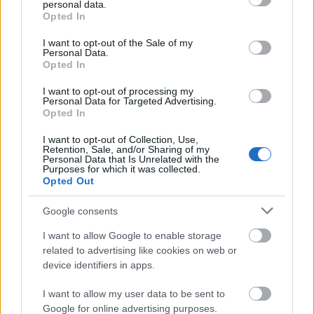
kb. az volt a maximum, hogy kaptam kész alapokat.
personal data.
grant or deny consent to Google and its third-party tags to
Opted In
Egy DJ-producer megmentheti az estémet, ha jó a
use your data for below specified purposes in below Google
buli, de azt a DJ-producert, aki engem ment meg, hol
consent section.
I want to opt-out of the Sale of my
találom? Addig, amíg meglesz, megmentem magam.
Personal Data.
Opted In
I want to opt-out of processing my
Personal Data for Targeted Advertising.
Opted In
I want to opt-out of Collection, Use,
Retention, Sale, and/or Sharing of my
Personal Data that Is Unrelated with the
Purposes for which it was collected.
Opted Out
Google consents
I want to allow Google to enable storage
related to advertising like cookies on web or
device identifiers in apps.
I want to allow my user data to be sent to
Google for online advertising purposes.