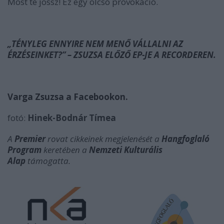
Most te jössz! Ez egy olcsó provokáció.
„TÉNYLEG ENNYIRE NEM MENŐ VÁLLALNI AZ
ÉRZÉSEINKET?” – ZSUZSA ELŐZŐ EP-JE A RECORDEREN.
Varga Zsuzsa a Facebookon.
fotó:
Hinek-Bodnár Tímea
A
Premier
rovat cikkeinek megjelenését
a
Hangfoglaló
Program
keretében a
Nemzeti Kulturális
Alap
támogatta.