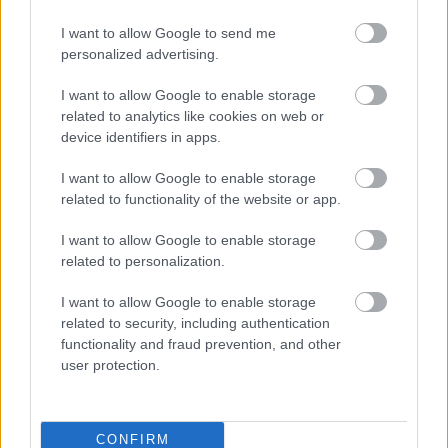
I want to allow Google to send me
personalized advertising.
Félelmetes
I want to allow Google to enable storage
Kaptam egy BRFK-vidit, ahogy viszik el a dealerem.
related to analytics like cookies on web or
Azért ettől picit beparáztam. Meg amúgy is akartam
device identifiers in apps.
már egy kis változást,
letettem dolgokat
. Tele
voltam energiával. És elkezdtem randizni. Nem sok
I want to allow Google to enable storage
sikerrel. Volt pár ijesztő élményem, leginkább
related to functionality of the website or app.
magammal kapcsolatban. Aki addiktív, az bármire
rá tud kattanni. Hatalmasakat éreztem, nem tudtam
I want to allow Google to enable storage
related to personalization.
visszafogni magam, és ezt szánalmasnak találtam,
főleg, mert szóra sem érdemes randikról volt szó. De
I want to allow Google to enable storage
kellett a „cucc”, a bizsergés és izgalom. Amikor
related to security, including authentication
terápiára jártam, sokat megtudtam ezekről a
functionality and fraud prevention, and other
folyamatokról. Már az is nagy eredmény, ha
user protection.
tisztában vagyok vele, hogy ez az egész csakis
bennem zajlik, pár nap alatt lecseng, és hogy én is
tudok olyan dolgokat csinálni, amiktől boldogabb
vagyok. A szex- és szerelemhormonokra való
CONFIRM