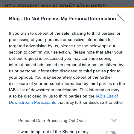
ITT A KEDVENC 2021-ES ZENÉIT FÜLELHETED.
ITT PEDIG A TAVALYIAKAT.
Blog -
Do Not Process My Personal Information
If you wish to opt-out of the sale, sharing to third parties, or
processing of your personal or sensitive information for
Kibe bízzak’?
targeted advertising by us, please use the below opt-out
section to confirm your selection. Please note that after your
A
Grandmaster Flash
White Lines
volt a kiindulási
opt-out request is processed you may continue seeing
pontom, meg kicsi
Missy Elliott
, oldschool hiphop-
interest-based ads based on personal information utilized by
rajongó voltam mindig. Tánczenét akartam, és olyan
us or personal information disclosed to third parties prior to
szöveg jött rá, mintha több ember beszélne laza
your opt-out. You may separately opt-out of the further
asszociatív módon egymásra reagálva. Nagy
disclosure of your personal information by third parties on the
őszintézések is vannak benne, meg a „Last Night the
IAB’s list of downstream participants. This information may
DJ Saved My Life”. Két éve, amikor elkezdtem egyedül
also be disclosed by us to third parties on the
IAB’s List of
számokat csinálni, folyamatosan producereket
Downstream Participants
that may further disclose it to other
kerestem. Volt egy becsípődésem, hogy a zenélés
third parties.
egyedül nem fog menni. De aztán nagyobb volt a
Please note that this website/app uses one or more Google
Personal Data Processing Opt Outs
késztetés, mint a félelem. Manapság a producerek a
services and may gather and store information including but
saját cuccaikat nyomják ezerrel, ami persze tökjó, de
not limited to your visit or usage behaviour. You may click to
I want to opt-out of the Sharing of my