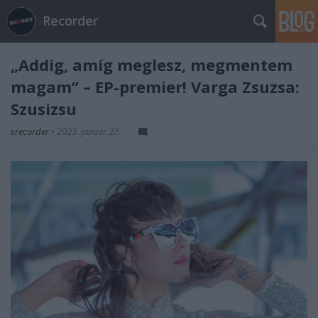
Recorder
„Addig, amíg meglesz, megmentem
magam” – EP-premier! Varga Zsuzsa:
Szusizsu
srecorder
•
2023. január 27.