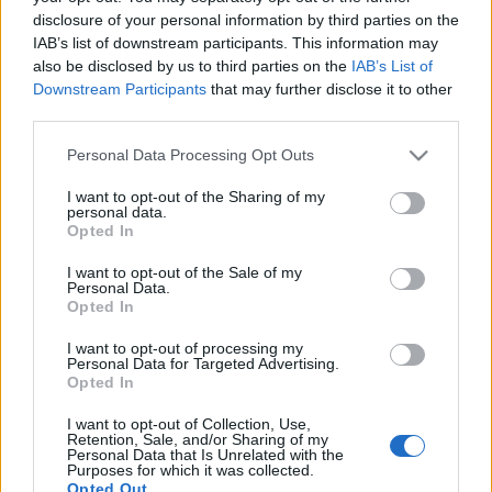
pulzáló ritmusok és a törzsi perkusszív elemek. A
disclosure of your personal information by third parties on the
Senkisem
egy párhuzamot állít a hallgató elé: a
IAB’s list of downstream participants. This information may
komor, sötét elemek és az ártatlanság találkozását.
also be disclosed by us to third parties on the
IAB’s List of
Downstream Participants
that may further disclose it to other
third parties.
Please note that this website/app uses one or more Google
Personal Data Processing Opt Outs
services and may gather and store information including but
not limited to your visit or usage behaviour. You may click to
I want to opt-out of the Sharing of my
personal data.
grant or deny consent to Google and its third-party tags to
Opted In
use your data for below specified purposes in below Google
consent section.
I want to opt-out of the Sale of my
Personal Data.
Február 24-én jön az első EP-jük, amely
Zahár
Opted In
Fanni
és
Gozlán Fatima
vendégszereplésével
készült.
Aznap pedig élőben is eljátsszák az új
I want to opt-out of processing my
Personal Data for Targeted Advertising.
anyagot
Kerala Dust
társaságában az
Opted In
Akvárium
ban.
Jegyvásárlás
,
Facebook-esemény
.
I want to opt-out of Collection, Use,
Retention, Sale, and/or Sharing of my
Personal Data that Is Unrelated with the
Purposes for which it was collected.
Labek & Chrobak a Facebookon.
Opted Out