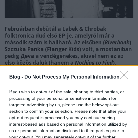
Februárban debütál a Labek & Chrobak
folktronica duó első EP-je, amelyről már a
második szám is hallható. Az elsőben (
Riverbank
)
Szczuka Panka
(
Flanger Kids
) volt, a mostaniban
pedig
Дeva
a vendégénekes, akivel nem ez az
első közös daluk (hanem a
Nothing to Find
).
Blog -
Do Not Process My Personal Information
A
Senkisem
egy pirkadati harmatcseppet szimbolizál,
amit egy vihar próbál megzavarni. A vihar a számon
If you wish to opt-out of the sale, sharing to third parties, or
belül a mély basszus és klub zenei karakterrel bíró
processing of your personal or sensitive information for
feszes dobok formájában jelenik meg. E komor
targeted advertising by us, please use the below opt-out
hangzásvilág társul Дeva nyugtató és elvarázsoló
section to confirm your selection. Please note that after your
vokáljával. Дeva számára nem új a duó zenéje,
opt-out request is processed you may continue seeing
hosszú évek óta kreálnak együtt zenét a közös
interest-based ads based on personal information utilized by
fellépéseik mellett. A szám tartalmazza Labek &
us or personal information disclosed to third parties prior to
Chrobák jellemző vonásait: letisztult gitárhangzás,
your opt-out. You may separately opt-out of the further