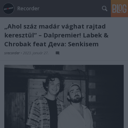
Recorder
„Ahol száz madár vághat rajtad
keresztül” – Dalpremier! Labek &
Chrobak feat Дeva: Senkisem
srecorder
•
2023. január 27.