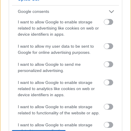
A cikk megjelenését a
Hangfoglaló Program
keretében
Google consents
a
Nemzeti Kulturális Alap
támogatta.
I want to allow Google to enable storage
related to advertising like cookies on web or
device identifiers in apps.
I want to allow my user data to be sent to
Google for online advertising purposes.
I want to allow Google to send me
personalized advertising.
I want to allow Google to enable storage
related to analytics like cookies on web or
device identifiers in apps.
Címkék:
premier
deva
dalpremier
move gently records
labek
I want to allow Google to enable storage
and chrobak
related to functionality of the website or app.
I want to allow Google to enable storage
related to personalization.