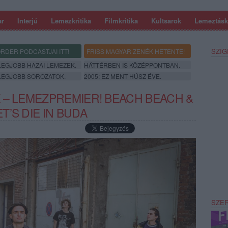
ar
Interjú
Lemezkritika
Filmkritika
Kultsarok
Lemeztásk
SZIG
RDER PODCASTJAI ITT!
FRISS MAGYAR ZENÉK HETENTE!
 LEGJOBB HAZAI LEMEZEK.
HÁTTÉRBEN IS KÖZÉPPONTBAN.
 LEGJOBB SOROZATOK.
2005: EZ MENT HÚSZ ÉVE.
 – LEMEZPREMIER! BEACH BEACH &
’S DIE IN BUDA
SZE