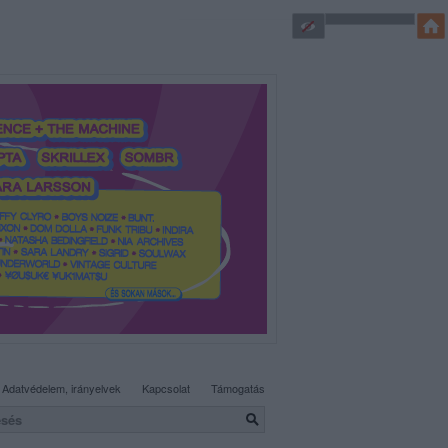
SÜTI BEÁLLÍTÁSOK MÓDOSÍTÁSA
Adatvédelem, irányelvek
Kapcsolat
Támogatás