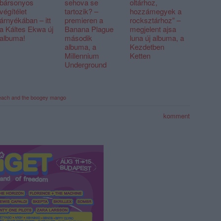
bársonyos
sehova se
oltárhoz,
végítélet
tartozik? –
hozzámegyek a
árnyékában – itt
premieren a
rocksztárhoz” –
a Káltes Ekwa új
Banana Plague
megjelent ajsa
albuma!
második
luna új albuma, a
albuma, a
Kezdetben
Millennium
Ketten
Underground
each and the boogey mango
komment