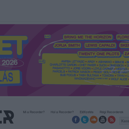
Mi a Recorder?
Hol a Recorder?
Előfizetés
Régi Recorderek