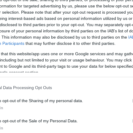
gek jelentik. Az album fele magyarul készült el, az inkább erre
formation for targeted advertising by us, please use the below opt-out s
magyar hallgatókat ritkán érdekli az angol szöveg. Az angolul
r selection. Please note that after your opt-out request is processed y
2010-es évekhez képest (gitárzene ámblokk), de mi a jövőben is
enéket megjelentetni, mert mind a két típusú alkotófolyamatot
eing interest-based ads based on personal information utilized by us or
” – mondja a zenekar frontembere,
Ökrös Sándor
a lemezről, amit
disclosed to third parties prior to your opt-out. You may separately opt-
dobolt fel (a helyére
Áprili Gergő
érkezett). A felvételeket és a
losure of your personal information by third parties on the IAB’s list of
gint egy igazi DIY-anyag született.
. This information may also be disclosed by us to third parties on the
IA
Participants
that may further disclose it to other third parties.
én, a Dürer Kertben mutatja be elejétől a végéig a
Let's Die In
ek fel.
Jegyvásárlás
,
Facebook-esemény
.
 that this website/app uses one or more Google services and may gath
including but not limited to your visit or usage behaviour. You may click 
 to Google and its third-party tags to use your data for below specifi
ogle consent section.
l Data Processing Opt Outs
o opt-out of the Sharing of my personal data.
In
o opt-out of the Sale of my Personal Data.
In