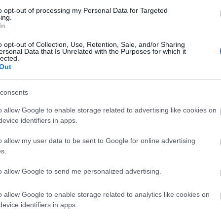
to opt-out of processing my Personal Data for Targeted
ing.
In
o opt-out of Collection, Use, Retention, Sale, and/or Sharing
ersonal Data that Is Unrelated with the Purposes for which it
lected.
Out
ossz napja valakinek és sorozatban dőlnek össze a dolgok
consents
o allow Google to enable storage related to advertising like cookies on
si környék zöld lombjai alatt nagyon sokszor a végtelen fertő,
evice identifiers in apps.
tő, ezek a személyek és közösségek jelentik számunkra a budai lét
o allow my user data to be sent to Google for online advertising
s.
a, new wave szintis szám. Mindenki fél a haláltól, pedig nem
utolsósorban az eset főleg az élőknek fáj. Inkább egy életút
to allow Google to send me personalized advertising.
tértét.
a dalnak, az elvándorlásról, honvágyról, elvágyódásról szól.
o allow Google to enable storage related to analytics like cookies on
nemrég itthagyott minket egy új élet reményében.
evice identifiers in apps.
és, sebességkorlát felett száguldás, KRESZ-ignorálás.