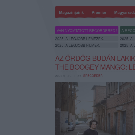
Magazinjaink
Premier
Magyarrad
VAN NYOMTATOTT RECORDERED?
A RECO
2025: A LEGJOBB LEMEZEK.
2025: A
2025: A LEGJOBB FILMEK.
2025: A
AZ ÖRDÖG BUDÁN LAKIK
THE BOOGEY MANGO: LET
2023.01.10. 11:56,
SRECORDER