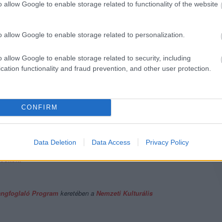
o allow Google to enable storage related to functionality of the website
 kell szállni a konzumerizmus vonatról, vagy fáradtan éled le az
o allow Google to enable storage related to personalization.
ntől, hogy hiába próbálkozik, mindig minden ugyanúgy fog
vőben.
o allow Google to enable storage related to security, including
atolás, hőhullám, szárazság, sivatag.
cation functionality and fraud prevention, and other user protection.
óló dalban az ott feljegyzetelt beszélgetésekből, meghökkentő
napján adtuk ki, kihagyott ziccer. Lehetsz bármiben akármilyen jó,
CONFIRM
, te meg szépen kereshetsz más munkát, elfoglaltságot. Ajánljuk a
det
.
Data Deletion
Data Access
Privacy Policy
bookon.
ngfoglaló Program
keretében a
Nemzeti Kulturális