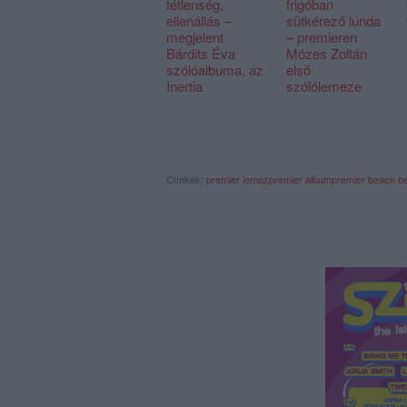
tétlenség,
frigóban
ellenállás –
sütkérező lunda
megjelent
– premieren
Bárdits Éva
Mózes Zoltán
szólóalbuma, az
első
Inertia
szólólemeze
Címkék:
premier
lemezpremier
albumpremier
beach b