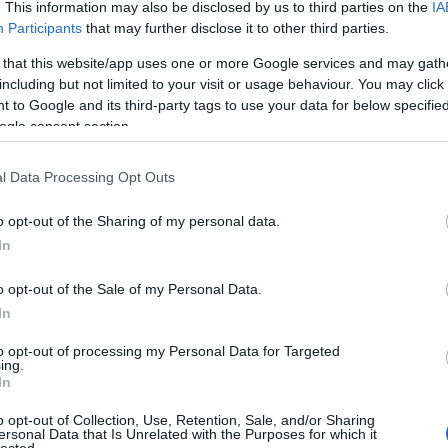
. This information may also be disclosed by us to third parties on the
IA
néha túlcsorduló, talán generációs ambíciómentességet, nincs
Participants
that may further disclose it to other third parties.
 De konkrétan, berajongtam. A hangzását, a frontember(ek)
megszólalását. Hangulatban és dinamikában is szélesen mozgat
 that this website/app uses one or more Google services and may gath
ndent elsöprően vad is, ami úgy totál szabad, mint a
including but not limited to your visit or usage behaviour. You may click 
ngerig és leszarni mindent. Igen, könnyes a szemem, „és nincsen
 to Google and its third-party tags to use your data for below specifi
ső ütéstől az utolsóig (bravó,
Holi
), tökéletes college rock és
ogle consent section.
álata és helye a dalokban. Van rokonság-érzés bennem a
iante
-val, a
Néhai Báránnyal
, a
Madrapur
ral. DIY esztétika
an, egyenes szövegeket és valami aktuális hitre vágyást talál meg
l Data Processing Opt Outs
nagy műgonddal ölt. Szóval Hiúz, köszönöm, üvöltöm veletek, hogy
 „hogy több kell neki, mint hogy csak megtörtént”.
Kritika.
Interjú.
o opt-out of the Sharing of my personal data.
In
o opt-out of the Sale of my Personal Data.
In
to opt-out of processing my Personal Data for Targeted
ing.
In
o opt-out of Collection, Use, Retention, Sale, and/or Sharing
ersonal Data that Is Unrelated with the Purposes for which it
lected.