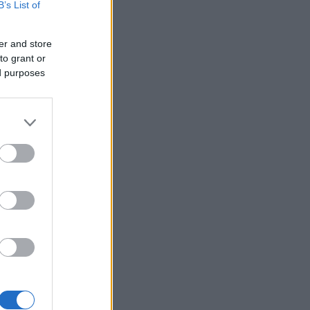
B’s List of
er and store
to grant or
ed purposes