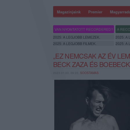
Magazinjaink
Premier
Magyarrad
VAN NYOMTATOTT RECORDERED?
A RECO
2025: A LEGJOBB LEMEZEK.
2025: A
2025: A LEGJOBB FILMEK.
2025: A
„EZ NEMCSAK AZ ÉV LE
BECK ZAZA ÉS BOEBECK
2023.01.03. 09:22,
SOOSTAMAS