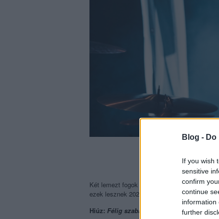
Blog -
Do 
If you wish 
sensitive in
confirm you
Két lemezt fogok kiemelni 2022-re, mert ezek
continue se
ezek lesznek 2022 legfontosabb megjelenése
information 
Hiúz:
Félig szabad
further disc