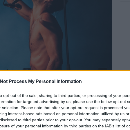
Not Process My Personal Information
Fotó: sinco.
BECK ZAZA
to opt-out of the sale, sharing to third parties, or processing of your per
(30Y, Wake Up 1230)
formation for targeted advertising by us, please use the below opt-out s
r selection. Please note that after your opt-out request is processed y
et annyival többször hallgattam, mint bármi mást, hogy nekem
eing interest-based ads based on personal information utilized by us or
i. Különösen nagy öröm, hogy mindkettő magyar.
disclosed to third parties prior to your opt-out. You may separately opt-
losure of your personal information by third parties on the IAB’s list of