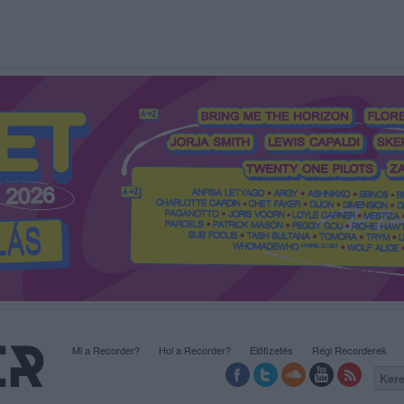
Mi a Recorder?
Hol a Recorder?
Előfizetés
Régi Recorderek