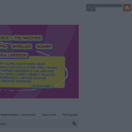
SÜTI BEÁLLÍTÁSOK MÓDOSÍTÁSA
Adatvédelem, irányelvek
Kapcsolat
Támogatás