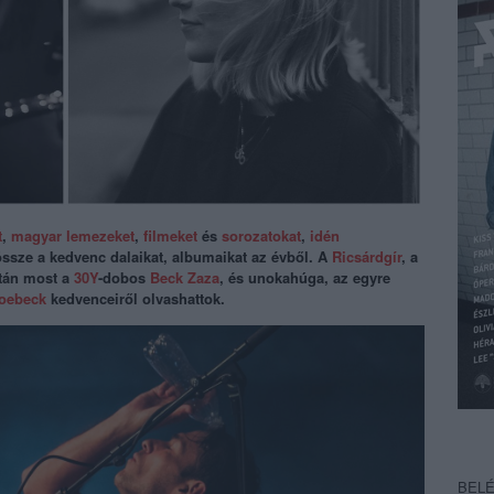
t
,
magyar lemezeket
,
filmeket
és
sorozatokat
,
idén
ssze a kedvenc dalaikat, albumaikat az évből.
A
Ricsárdgír
, a
után most a
30Y
-dobos
Beck Zaza
, és unokahúga, az egyre
oebeck
kedvenceiről olvashattok.
BEL