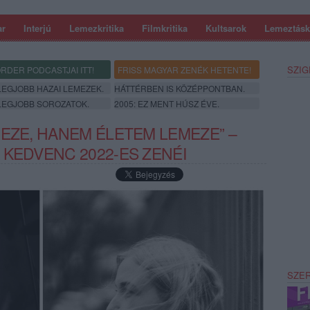
ar
Interjú
Lemezkritika
Filmkritika
Kultsarok
Lemeztásk
SZIG
RDER PODCASTJAI ITT!
FRISS MAGYAR ZENÉK HETENTE!
 LEGJOBB HAZAI LEMEZEK.
HÁTTÉRBEN IS KÖZÉPPONTBAN.
 LEGJOBB SOROZATOK.
2005: EZ MENT HÚSZ ÉVE.
MEZE, HANEM ÉLETEM LEMEZE” –
 KEDVENC 2022-ES ZENÉI
SZE