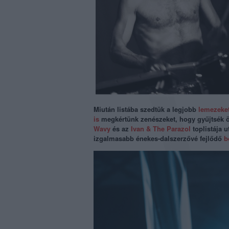
Miután listába szedtük a legjobb
lemezeke
is
megkértünk zenészeket, hogy gyűjtsék ö
Wavy
és az
Ivan & The Parazol
toplistája 
izgalmasabb énekes-dalszerzővé fejlődő
b