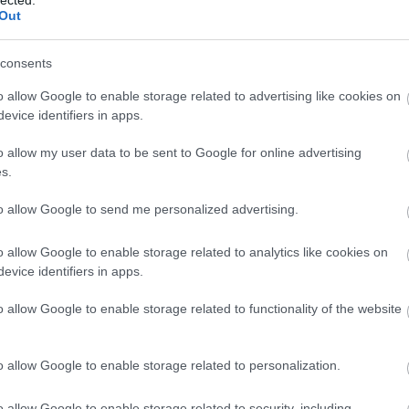
Out
consents
o allow Google to enable storage related to advertising like cookies on
evice identifiers in apps.
o allow my user data to be sent to Google for online advertising
s.
to allow Google to send me personalized advertising.
Mögött
-tel turnéztunk is annak idején és a
Kényelmetlen
lemezt a
o allow Google to enable storage related to analytics like cookies on
emeznek
gondolom. De ezeket nem azért mondom, mert ugrópont
evice identifiers in apps.
z, hanem hogy egyértelmű legyen: én egyszerre elfogultan,
hallgatom a Nagyúrt. Szóval biztosan szigorúbb is és megengedőbb
o allow Google to enable storage related to functionality of the website
21-ben (
Arra várok, hogy minden egyes hangból csönd
gszólalás, hogy ezek a szövegek koherens és elég erős világot
tséget teljesen eloszlatta. A megérkező dalok visszahatottak a
o allow Google to enable storage related to personalization.
 is, és a zenei témákat is egyetlen nagy egységbe rendezték.
agyobb különbség egy lemez meg egy EP között, amennyiben a
an zenei és szövegpillanattal, ami konkrétan megskalpol és
o allow Google to enable storage related to security, including