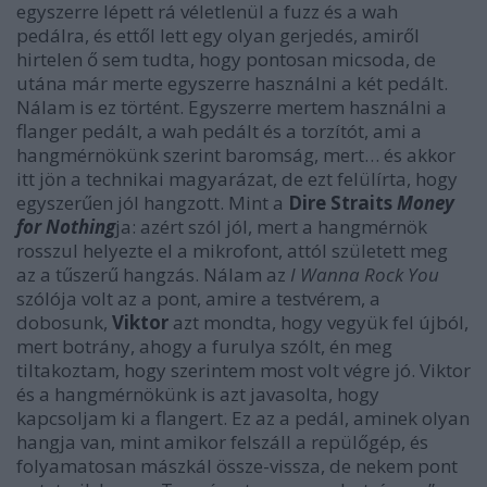
egyszerre lépett rá véletlenül a fuzz és a wah
pedálra, és ettől lett egy olyan gerjedés, amiről
hirtelen ő sem tudta, hogy pontosan micsoda, de
utána már merte egyszerre használni a két pedált.
Nálam is ez történt. Egyszerre mertem használni a
flanger pedált, a wah pedált és a torzítót, ami a
hangmérnökünk szerint baromság, mert… és akkor
itt jön a technikai magyarázat, de ezt felülírta, hogy
egyszerűen jól hangzott. Mint a
Dire Straits
Money
for Nothing
ja: azért szól jól, mert a hangmérnök
rosszul helyezte el a mikrofont, attól született meg
az a tűszerű hangzás. Nálam az
I Wanna Rock You
szólója volt az a pont, amire a testvérem, a
dobosunk,
Viktor
azt mondta, hogy vegyük fel újból,
mert botrány, ahogy a furulya szólt, én meg
tiltakoztam, hogy szerintem most volt végre jó. Viktor
és a hangmérnökünk is azt javasolta, hogy
kapcsoljam ki a flangert. Ez az a pedál, aminek olyan
hangja van, mint amikor felszáll a repülőgép, és
folyamatosan mászkál össze-vissza, de nekem pont