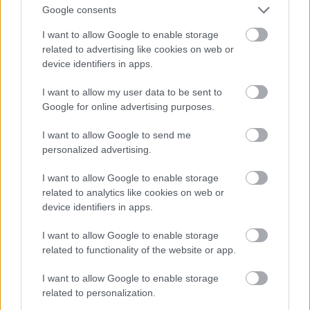
a magyar népzene között: a
Kozimnin Karasi
akár egy
Google consents
gyimesi népdal is lehetne. Az azeri dalt, a
Sari Gelin
t
I want to allow Google to enable storage
is azért választottuk, mert a dallamvilága
related to advertising like cookies on web or
emlékeztetett a magyar népdalokra.
device identifiers in apps.
A legizgalmasabb a kirgiz dal volt. Beírtam a
I want to allow my user data to be sent to
YouTube-on, hogy kirgiz national folk song, amire
Google for online advertising purposes.
nagyon kevés találatot dobott ki, úgyhogy
megnéztem egy dokufilmet egy helyi sámánról, aki
I want to allow Google to send me
egyszer csak elkezdett Attiláról beszélni, és eljátszott
personalized advertising.
dorombon egy dalt, amely Attila temetési menetére
íródott. A dallama egy az egyben olyan volt, mint
I want to allow Google to enable storage
egy rábaközi népdalé. A kazahoknak Attila
related to analytics like cookies on web or
ugyanolyan legendás alak, mint nekünk. Az
device identifiers in apps.
Ethnotronica szervezői elvitték az egész csapatot (50
embert!) egy Huni nevű faluba csak miattam, ahol a
I want to allow Google to enable storage
lovasok egy hortobágyi lovasshow-hoz hasonló
related to functionality of the website or app.
előadást tartottak nekünk, mert tudták, milyen
I want to allow Google to enable storage
fontos nekem a hun mitológia és történelem: a két
related to personalization.
fiamat Hunornak és Nimródnak hívják.