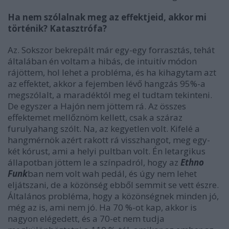
Ha nem szólalnak meg az effektjeid, akkor mi
történik? Katasztrófa?
Az. Sokszor bekrepált már egy-egy forrasztás, tehát
általában én voltam a hibás, de intuitív módon
rájöttem, hol lehet a probléma, és ha kihagytam azt
az effektet, akkor a fejemben lévő hangzás 95%-a
megszólalt, a maradéktól meg el tudtam tekinteni.
De egyszer a Hajón nem jöttem rá. Az összes
effektemet mellőznöm kellett, csak a száraz
furulyahang szólt. Na, az kegyetlen volt. Kifelé a
hangmérnök azért rakott rá visszhangot, meg egy-
két kórust, ami a helyi pultban volt. Én letargikus
állapotban jöttem le a színpadról, hogy az
Ethno
Funk
ban nem volt wah pedál, és úgy nem lehet
eljátszani, de a közönség ebből semmit se vett észre.
Általános probléma, hogy a közönségnek minden jó,
még az is, ami nem jó. Ha 70 %-ot kap, akkor is
nagyon elégedett, és a 70-et nem tudja