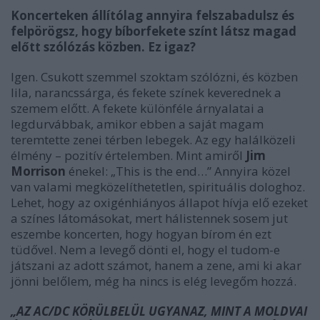
Koncerteken állítólag annyira felszabadulsz és
felpörögsz, hogy bíborfekete színt látsz magad
előtt szólózás közben. Ez igaz?
Igen. Csukott szemmel szoktam szólózni, és közben
lila, narancssárga, és fekete színek keverednek a
szemem előtt. A fekete különféle árnyalatai a
legdurvábbak, amikor ebben a saját magam
teremtette zenei térben lebegek. Az egy halálközeli
élmény – pozitív értelemben. Mint amiről
Jim
Morrison
énekel: „This is the end…” Annyira közel
van valami megközelíthetetlen, spirituális dologhoz.
Lehet, hogy az oxigénhiányos állapot hívja elő ezeket
a színes látomásokat, mert hálistennek sosem jut
eszembe koncerten, hogy hogyan bírom én ezt
tüdővel. Nem a levegő dönti el, hogy el tudom-e
játszani az adott számot, hanem a zene, ami ki akar
jönni belőlem, még ha nincs is elég levegőm hozzá.
„AZ AC/DC KÖRÜLBELÜL UGYANAZ, MINT A MOLDVAI