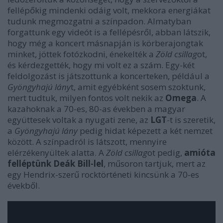
fellépőkig mindenki odáig volt, mekkora energiákat
tudunk megmozgatni a színpadon. Almatyban
forgattunk egy videót is a fellépésről, abban látszik,
hogy még a koncert másnapján is körberajongtak
minket, jöttek fotózkodni, énekelték a
Zöld csillag
ot,
és kérdezgették, hogy mi volt ez a szám. Egy-két
feldolgozást is játszottunk a koncerteken, például a
Gyöngyhajú lány
t, amit egyébként sosem szoktunk,
mert tudtuk, milyen fontos volt nekik az
Omega
. A
kazahoknak a 70-es, 80-as években a magyar
együttesek voltak a nyugati zene, az
LGT
-t is szeretik,
a
Gyöngyhajú lány
pedig hidat képezett a két nemzet
között. A színpadról is látszott, mennyire
elérzékenyültek alatta. A
Zöld csillag
ot pedig,
amióta
felléptünk Deák Bill-lel
, műsoron tartjuk, mert az
egy Hendrix-szerű rocktörténeti kincsünk a 70-es
évekből.