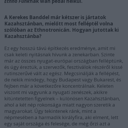
Ethno Funk
nak wah pedál nélkül.
A Kerekes Banddel már kétszer is jártatok
Kazahsztánban, mielőtt most felléptél volna
szólóban az Ethnotronicán. Hogyan jutottak ki
Kazahsztánba?
Ez egy hosszú távú építkezés eredménye, amit mi
csak keleti nyitásnak hívunk a zenekarban. Szinte
már az összes nyugat-európai országban felléptünk,
és úgy éreztük, a szervezők, fesztiválok részéről kissé
rutinszerűvé vált az egész. Megcsinálják a fellépést,
de nekik mindegy, hogy Budapest vagy Bukarest, és
fejben már a következőre koncentrálnak. Keleten
viszont mi vagyunk a nyugati zenészek, akikre
kitüntetetten figyelnek – különösen Kazahsztánban,
ahol a két nép rokonsága miatt nagyon szeretik a
magyarokat. Úgy tekintenek ránk, mint a
népmesében a harmadik királyfira, aki elment, lett
egy saját országa és felesége, de még őrzi azt a