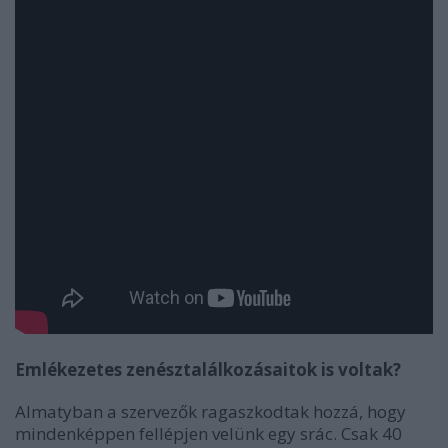
Emlékezetes zenésztalálkozásaitok is voltak?
Almatyban a szervezők ragaszkodtak hozzá, hogy
mindenképpen fellépjen velünk egy srác. Csak 40