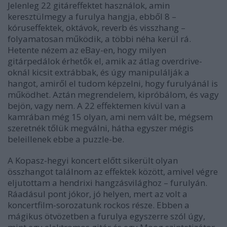
Jelenleg 22 gitáreffektet használok, amin
keresztülmegy a furulya hangja, ebből 8 –
kóruseffektek, oktávok, reverb és visszhang –
folyamatosan működik, a többi néha kerül rá.
Hetente nézem az eBay-en, hogy milyen
gitárpedálok érhetők el, amik az átlag overdrive-
oknál kicsit extrábbak, és úgy manipulálják a
hangot, amiről el tudom képzelni, hogy furulyánál is
működhet. Aztán megrendelem, kipróbálom, és vagy
bejön, vagy nem. A 22 effektemen kívül van a
kamrában még 15 olyan, ami nem vált be, mégsem
szeretnék tőlük megválni, hátha egyszer mégis
beleillenek ebbe a puzzle-be.
A Kopasz-hegyi koncert előtt sikerült olyan
összhangot találnom az effektek között, amivel végre
eljutottam a hendrixi hangzásvilághoz – furulyán.
Ráadásul pont jókor, jó helyen, mert az volt a
koncertfilm-sorozatunk rockos része. Ebben a
mágikus ötvözetben a furulya egyszerre szól úgy,