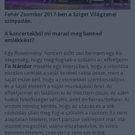
Fehér Zsombor 2017-ben a Sziget Világzenei
színpadán.
A koncertekből mi marad meg benned
emlékként?
Egy flowélmény. Koncert előtt van bennem egy kis
idegesség, hogy meg fognak-e szólalni az effektjeim.
Fa Nándor
mesélte egy interjúban, hogy a vitorlása
minden centijét a saját kezével rakta össze, mert a
saját műve kell, hogy az elemekkel szembeszálljon,
és a saját életéért a saját munkájával felel. Az
effektjeimet én találom ki és illesztem össze, és azért
tudok felelősséget vállalni, amit én forrasztottam. Az
viszont mindig kérdés, hogy az utazás és a sok
rázkódás után meg fog-e szólalni a cuccom. Ez nem
alaptalan félelem, mert párszor bekrepált már. Ha
viszont megszólal, utána elszabadulok, és nincs
bennem félelem, csak visz a zene két óráig.