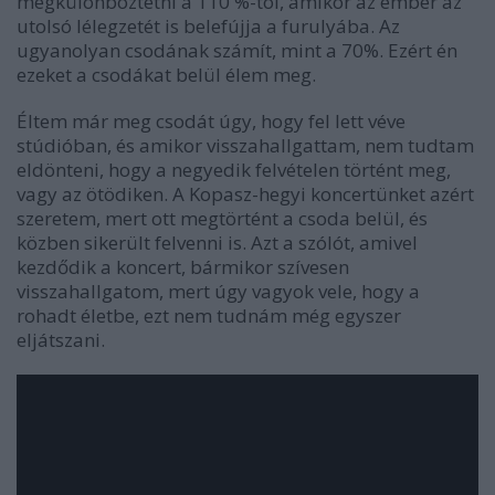
megkülönböztetni a 110 %-tól, amikor az ember az
utolsó lélegzetét is belefújja a furulyába. Az
ugyanolyan csodának számít, mint a 70%. Ezért én
ezeket a csodákat belül élem meg.
Éltem már meg csodát úgy, hogy fel lett véve
stúdióban, és amikor visszahallgattam, nem tudtam
eldönteni, hogy a negyedik felvételen történt meg,
vagy az ötödiken. A Kopasz-hegyi koncertünket azért
szeretem, mert ott megtörtént a csoda belül, és
közben sikerült felvenni is. Azt a szólót, amivel
kezdődik a koncert, bármikor szívesen
visszahallgatom, mert úgy vagyok vele, hogy a
rohadt életbe, ezt nem tudnám még egyszer
eljátszani.