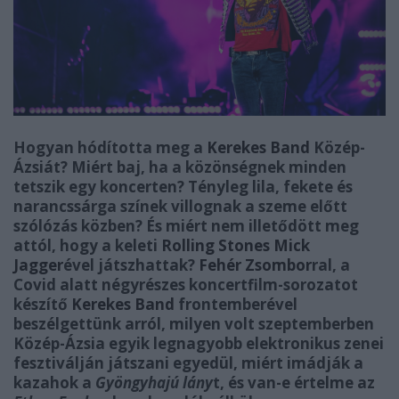
Hogyan hódította meg a
Kerekes Band
Közép-
Ázsiát? Miért baj, ha a közönségnek minden
tetszik egy koncerten? Tényleg lila, fekete és
narancssárga színek villognak a szeme előtt
szólózás közben? És miért nem illetődött meg
attól, hogy a keleti
Rolling Stones
Mick
Jagger
ével játszhattak?
Fehér Zsombor
ral, a
Covid alatt négyrészes koncertfilm-sorozatot
készítő
Kerekes Band
frontemberével
beszélgettünk arról, milyen volt szeptemberben
Közép-Ázsia egyik legnagyobb elektronikus zenei
fesztiválján játszani egyedül, miért imádják a
kazahok a
Gyöngyhajú lány
t, és van-e értelme az