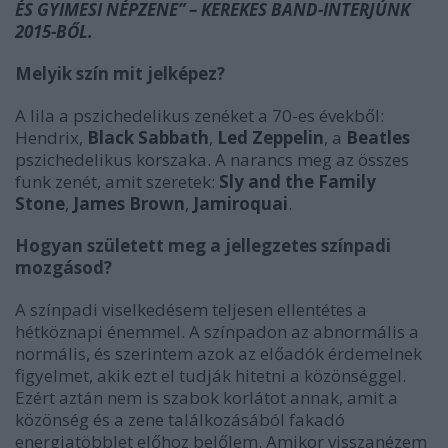
ÉS GYIMESI NÉPZENE” – KEREKES BAND-INTERJÚNK
2015-BŐL.
Melyik szín mit jelképez?
A lila a pszichedelikus zenéket a 70-es évekből:
Hendrix,
Black Sabbath
,
Led Zeppelin
, a
Beatles
pszichedelikus korszaka. A narancs meg az összes
funk zenét, amit szeretek:
Sly and the Family
Stone
,
James Brown
,
Jamiroquai
.
Hogyan született meg a jellegzetes színpadi
mozgásod?
A színpadi viselkedésem teljesen ellentétes a
hétköznapi énemmel. A színpadon az abnormális a
normális, és szerintem azok az előadók érdemelnek
figyelmet, akik ezt el tudják hitetni a közönséggel.
Ezért aztán nem is szabok korlátot annak, amit a
közönség és a zene találkozásából fakadó
energiatöbblet előhoz belőlem. Amikor visszanézem