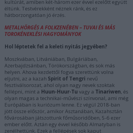
kultúrát, amiben két-három ezer évvel ezelőtt együtt
éltünk. Testvérekként néznek ránk, és ez
hátborzongatóan jó érzés.
METALHÖRGÉS A FOLKZENÉBEN – TUVAI ÉS MÁS
TOROKÉNEKLÉSI HAGYOMÁNYOK
Hol léptetek fel a keleti nyitás jegyében?
Moszkvában, Litvániában, Bulgáriában,
Azerbajdzsánban, Törökországban, és sok más
helyen. Ahova kezdettől fogva szerettünk volna
eljutni, az a kazah
Spirit of Tengri
nevű
fesztiválsorozat, ahol olyan nagy nevek szoktak
fellépni, mint a
Huun-Huur-Tu
vagy a
Tinariwen
, és
olyan magas a technikai-művészi színvonal, ami még
Európában is kuriózum lenne. Ez végül 2018-ban
jött össze először, amikor Asztanában, Kazahsztán
fővárosában játszottunk főműsoridőben, 5-6 ezer
ember előtt. Aztán egy évvel később Almatyban is
zenélhettünk. Ezek a fellépések sok kaput