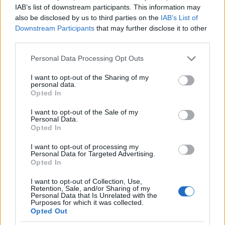
fel, közép-ázsiai, kaukázusi és török dalokat
IAB’s list of downstream participants. This information may
játszottatok?
also be disclosed by us to third parties on the
IAB’s List of
Downstream Participants
that may further disclose it to other
Ezt a hely szelleme hozta magával, valamint az
third parties.
előbb említett gesztusérték. Nem titkolt célunk volt
Please note that this website/app uses one or more Google
az is, hogy ezekben az országban levetítsék a
Personal Data Processing Opt Outs
services and may gather and store information including but
koncertfilmet, ami be is jött, mert a török TRT 2-es
not limited to your visit or usage behaviour. You may click to
I want to opt-out of the Sharing of my
csatornán, valamint az azerbajdzsáni kulturális
personal data.
grant or deny consent to Google and its third-party tags to
tévén is sugározták, és több, mint kétmillió ember
Opted In
use your data for below specified purposes in below Google
látta.
consent section.
I want to opt-out of the Sale of my
Personal Data.
FUNK SZÓL A FOLKBAN – A KEREKES BANDTŐL A
Opted In
FOLKISH-IG.
I want to opt-out of processing my
Personal Data for Targeted Advertising.
Hogyan választottátok ki a dalokat?
Opted In
A török dalról már beszéltünk. A kazah dal a
I want to opt-out of Collection, Use,
Kozimnin Karasi
volt, amit a kazah Petőfi Sándor,
Retention, Sale, and/or Sharing of my
Personal Data that Is Unrelated with the
Abaj Kunanbajuli
írt, és pont olyan erős is, mint
Purposes for which it was collected.
bármelyik Petőfi-vers. A zenetudomány régen
Opted Out
megállapította, milyen erős kapcsolat van a kazah és