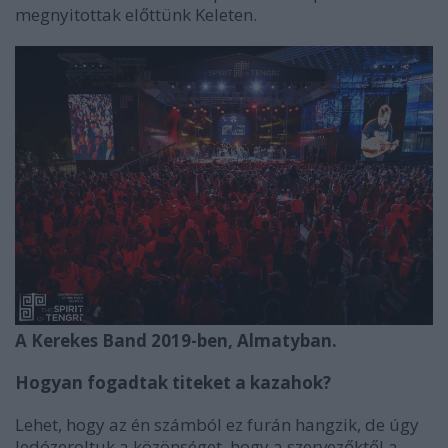
megnyitottak előttünk Keleten.
A Kerekes Band 2019-ben, Almatyban.
Hogyan fogadtak titeket a kazahok?
Lehet, hogy az én számból ez furán hangzik, de úgy
ledózeroltuk a közönséget, hogy a szervezőktől a