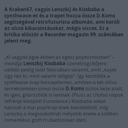
A Kraken67, vagyis Lenszkij és Kissbaba a
synthwave-et és a trapet hozza össze D.Koms
segítségével retrofuturista albumán, ami kerüli
az olcsó kikacsintásokat, mégis vicces. Ez a
kritika először a
Recorder magazin 99. számában
jelent meg.
„Ki vagyok égve ebben az egész popbizniszben” –
mondja
Lenszkij
Kissbaba
üzenetrögzítőjére;
utóbbi pedig talál Skóciában valamit, amit „kajak
úgy néz ki, mint valami időgép”. Így kezdődik a
synthwave-trap konceptlemez, amiben a két stílus
természetesen simul össze
D.Koms
biztos keze alatt,
és igen, gitárszólók is vannak. (Plusz az
Utolsó napok
refrénje kiköpött Eurodance.)
Kissbaba sokat
használ a mai pop/trap ének-beszédéből, míg
Lenszkij a megszokottnál mélyebb éneke a sötéten
romantikus goth trubadúrokat idézi.