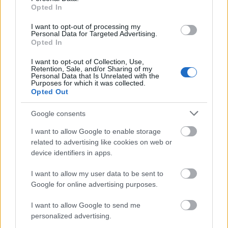
Opted In
I want to opt-out of processing my
Personal Data for Targeted Advertising.
Opted In
I want to opt-out of Collection, Use,
Retention, Sale, and/or Sharing of my
Personal Data that Is Unrelated with the
Purposes for which it was collected.
Opted Out
Előadó:
Kraken67
Google consents
Cím:
Metropolisz
I want to allow Google to enable storage
Kiadó:
Escape Plan
related to advertising like cookies on web or
device identifiers in apps.
Megjelenés:
2022. szeptember 23.
I want to allow my user data to be sent to
Műfaj:
synthwave-trap
Google for online advertising purposes.
Kulcsdal:
Kiborg Szerelem
I want to allow Google to send me
personalized advertising.