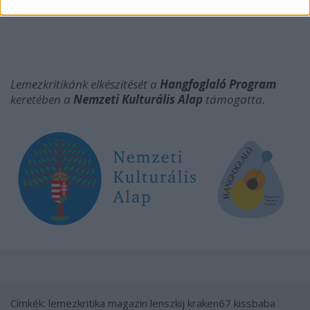
Lemezkritikánk elkészítését a
Hangfoglaló Program
keretében a
Nemzeti Kulturális Alap
támogatta.
Címkék:
lemezkritika
magazin
lenszkij
kraken67
kissbaba