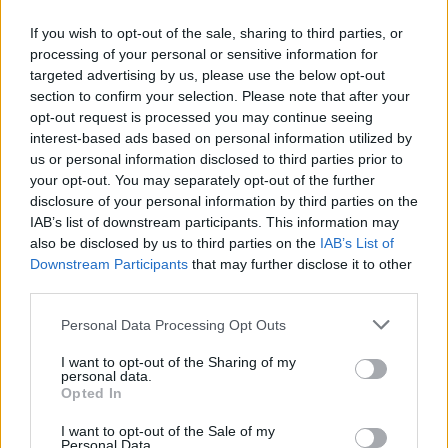
kikacsintásokat, mégis nagyon vicces az egész,
If you wish to opt-out of the sale, sharing to third parties, or
Lenszkij orgánuma, Kissbaba anakronizmusa miatt;
processing of your personal or sensitive information for
azok a legjobb poénok, amik tényleges, hiteles
targeted advertising by us, please use the below opt-out
bénaságok is lehetnének, de tudjuk/reméljük, hogy
section to confirm your selection. Please note that after your
nem azok („Megcsillan a szem, a sikátor el se rejt /
opt-out request is processed you may continue seeing
kicseréljük a végtagot, mert selejt”). Ráadásul
interest-based ads based on personal information utilized by
fülbemászó popzeneként is működik. Nem akar
us or personal information disclosed to third parties prior to
mélyre menni, de egyszeri poénnál több.
your opt-out. You may separately opt-out of the further
disclosure of your personal information by third parties on the
IAB’s list of downstream participants. This information may
also be disclosed by us to third parties on the
IAB’s List of
Downstream Participants
that may further disclose it to other
third parties.
Please note that this website/app uses one or more Google
Personal Data Processing Opt Outs
services and may gather and store information including but
not limited to your visit or usage behaviour. You may click to
I want to opt-out of the Sharing of my
personal data.
grant or deny consent to Google and its third-party tags to
Opted In
use your data for below specified purposes in below Google
consent section.
I want to opt-out of the Sale of my
Personal Data.