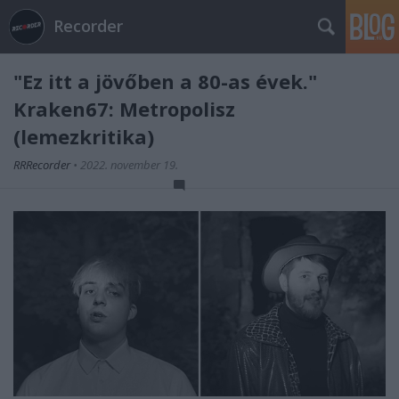
Recorder
"Ez itt a jövőben a 80-as évek."
Kraken67: Metropolisz
(lemezkritika)
RRRecorder
•
2022. november 19.