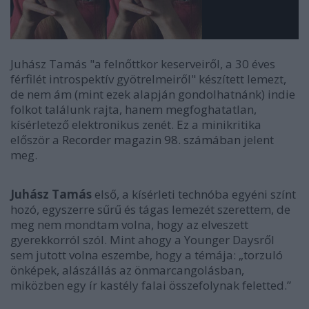
Juhász Tamás "
a felnőttkor keserveiről, a 30 éves
férfilét introspektív gyötrelmeiről" készített lemezt,
de nem ám (mint ezek alapján gondolhatnánk) indie
folkot találunk rajta, hanem megfoghatatlan,
kísérletező elektronikus zenét. Ez a minikritika
először a
Recorder magazin 98. számában
jelent
meg.
Juhász Tamás
első, a kísérleti technóba egyéni színt
hozó, egyszerre sűrű és tágas lemezét szerettem, de
meg nem mondtam volna, hogy az elveszett
gyerekkorról szól. Mint ahogy a
Younger Days
ről
sem jutott volna eszembe, hogy a témája: „torzuló
önképek, alászállás az önmarcangolásban,
miközben egy ír kastély falai összefolynak feletted.”