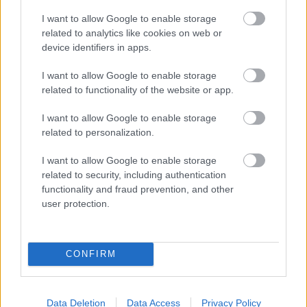
I want to allow Google to enable storage
Kulcsdal:
Looking through the Silver Mirror
related to analytics like cookies on web or
device identifiers in apps.
I want to allow Google to enable storage
related to functionality of the website or app.
8/10
I want to allow Google to enable storage
related to personalization.
Rónai András
I want to allow Google to enable storage
related to security, including authentication
functionality and fraud prevention, and other
user protection.
CONFIRM
Data Deletion
Data Access
Privacy Policy