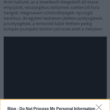
Amit hallunk, az a következő rétegekből áll össze:
elnyújtott, nosztalgikus dallamok; szétterülő fura
hangok, megcsavart szintiszőnyegek; nyüzsgő,
kaotikus, de egyben kedvesen játékos puttyogások,
prüntyögések; a lemezidő kábé felében pedig
tompán pumpáló techno szól ezek alatt a mélyben.
Blog -
Do Not Process My Personal Information