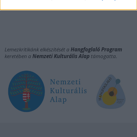
Lemezkritikánk elkészítését a
Hangfoglaló Program
keretében a
Nemzeti Kulturális Alap
támogatta.