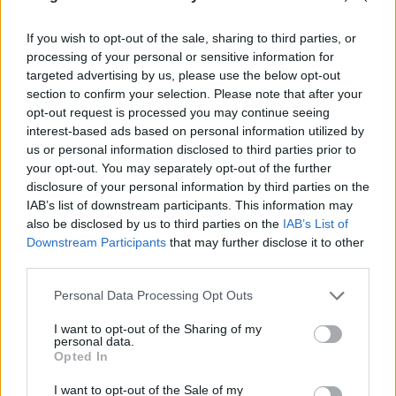
If you wish to opt-out of the sale, sharing to third parties, or
processing of your personal or sensitive information for
targeted advertising by us, please use the below opt-out
Ezek a dolgok nemcsak látszólag nem (könnyen)
section to confirm your selection. Please note that after your
összeegyeztethetőek, hanem pont az a lényeg, hogy
opt-out request is processed you may continue seeing
egyszerre több irányba mozog a zene, és így mindig
interest-based ads based on personal information utilized by
kisiklik a kezünk közül. Ebben a
us or personal information disclosed to third parties prior to
megfoghatatlanságban azonban ott érezhető a
your opt-out. You may separately opt-out of the further
személyesség is. Mint az ír kastély összefolyó falai:
disclosure of your personal information by third parties on the
szürreális és a kívülálló számára felfejthetetlen
IAB’s list of downstream participants. This information may
referenciájú kép, de erős, és ez a fontos.
also be disclosed by us to third parties on the
IAB’s List of
Downstream Participants
that may further disclose it to other
third parties.
Please note that this website/app uses one or more Google
Personal Data Processing Opt Outs
services and may gather and store information including but
not limited to your visit or usage behaviour. You may click to
I want to opt-out of the Sharing of my
personal data.
grant or deny consent to Google and its third-party tags to
Opted In
use your data for below specified purposes in below Google
consent section.
I want to opt-out of the Sale of my