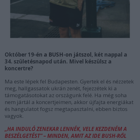
Október 19-én
a BUSH-on játszol
, két nappal a
34. születésnapod után. Mivel készülsz a
koncertre?
Ma este lépek fel Budapesten. Gyertek el és nézzetek
meg, hallgassatok ukrán zenét, fejezzétek ki a
támogatásotokat az országunk felé. Ha még soha
nem jártál a koncertjeimen, akkor újfajta energiákat
és hangulatot fogsz megtapasztalni, ebben biztos
vagyok.
„HA INDULÓ ZENEKAR LENNÉK, VELE KEZDENÉM A
BESZÉLGETÉST” – MINDEN, AMIT AZ IDE BUSH-RŐL