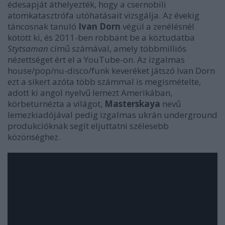
édesapját áthelyezték, hogy a csernobili
atomkatasztrófa utóhatásait vizsgálja. Az évekig
táncosnak tanuló
Ivan Dorn
végül a zenélésnél
kötött ki, és 2011-ben robbant be a köztudatba
Stytsaman
című számával, amely többmilliós
nézettséget ért el a YouTube-on. Az izgalmas
house/pop/nu-disco/funk
keveréket játszó Ivan Dorn
ezt a sikert azóta több számmal is megismételte,
adott ki angol nyelvű lemezt Amerikában,
körbeturnézta a világot,
Masterskaya
nevű
lemezkiadójával pedig izgalmas ukrán underground
produkcióknak segít eljuttatni szélesebb
közönséghez.