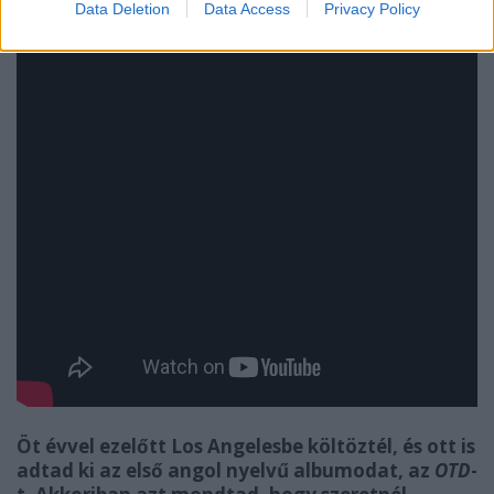
Data Deletion
Data Access
Privacy Policy
Öt évvel ezelőtt Los Angelesbe költöztél, és ott is
adtad ki az első angol nyelvű albumodat, az
OTD
-