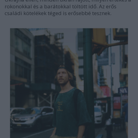
rokonokkal és a barátokkal töltött idő. Az erős
családi kötelékek téged is erősebbé tesznek.