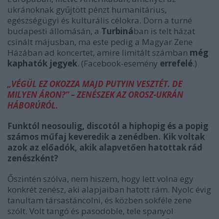
ukránoknak gyűjtött pénzt humanitárius,
egészségügyi és kulturális célokra. Dorn a turné
budapesti állomásán, a
Turbiná
ban is telt házat
csinált májusban, ma este pedig a Magyar Zene
Házában ad koncertet, amire limitált számban
még
kaphatók jegyek
. (Facebook-esemény
errefelé
.)
„VÉGÜL EZ OKOZZA MAJD PUTYIN VESZTÉT. DE
MILYEN ÁRON?” – ZENÉSZEK AZ OROSZ-UKRÁN
HÁBORÚRÓL.
Funktól neosoulig, discotól a hiphopig és a popig
számos műfaj keveredik a zenédben. Kik voltak
azok az előadók, akik alapvetően hatottak rád
zenészként?
Őszintén szólva, nem hiszem, hogy lett volna egy
konkrét zenész, aki alapjaiban hatott rám. Nyolc évig
tanultam társastáncolni, és közben sokféle zene
szólt. Volt tangó és pasodoble, tele spanyol