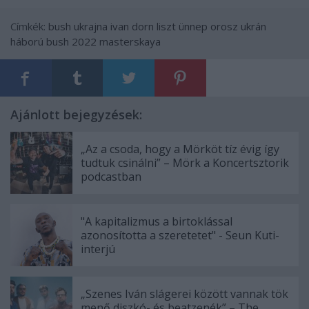
Címkék:
bush
ukrajna
ivan dorn
liszt ünnep
orosz ukrán
háború
bush 2022
masterskaya
Ajánlott bejegyzések:
„Az a csoda, hogy a Mörköt tíz évig így
tudtuk csinálni” – Mörk a Koncertsztorik
podcastban
"A kapitalizmus a birtoklással
azonosította a szeretetet" - Seun Kuti-
interjú
„Szenes Iván slágerei között vannak tök
menő diszkó- és beatzenék” – The