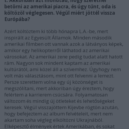
t. Akkoriban azt mondtad, hogy szeretnél
betörni az amerikai piacra, és úgy tűnt, oda is
költözöl véglegesen. Végül miért jöttél vissza
Európába?
Azért költöztem ki több hónapra L.A.-be, mert
inspirált az Egyesült Államok. Minden második
amerikai filmben ott vannak azok a látványos képek,
amikor egy helikopterről láthatod az amerikai
városokat. Az amerikai zene pedig tudat alatt hatott
rám. Nagyon sok mindent kaptam az amerikai
kultúrától, ami közel áll a szívemhez. Úgyhogy nem
volt más választásom, mint ott felvenni a lemezt.
Persze szerettem volna egy új közönséget is
megszólítani, mert akkoriban úgy éreztem, hogy
felértem a karrierem csúcsára. Folyamatosan
változom és mindig új ötleteket és lehetőségeket
keresek. Végül visszajöttem Kijevbe rögtön azután,
hogy befejeztem az album felvételeit, mert nem
akartam soha végleg elköltözni Ukrajnából.
Elképesztő élmények értek Amerikában, és sokat