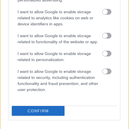
personalized advertising.
az nyilvánvalóan látszik is. Ezért adom elő továbbra
is ezeket a dalokat. De most ukrán nyelvű dalokon
I want to allow Google to enable storage
dolgozom.
related to analytics like cookies on web or
device identifiers in apps.
Az elsők között voltál, akik zenészként is
felemelték a hangjukat az orosz invázió ellen.
I want to allow Google to enable storage
Hogyan próbálod meggyőzni azokat az
related to functionality of the website or app.
embereket, akik másképp gondolkodnak a
háborúról, mint te?
I want to allow Google to enable storage
related to personalization.
Már sehogy. A háború legelején kétségbeesetten
I want to allow Google to enable storage
próbáltam megszólítani az oroszországi
related to security, including authentication
közönségemet, hogy ébredjenek fel és vegyék észre,
functionality and fraud prevention, and other
hogy mi az isten történik az országukban, és milyen
user protection.
pokollá változtatják a mi országunkat. Hogy
ráébredjenek és befejezzék a háborút, amit Ukrajna
ellen indítottak. De ez nem történt meg. Úgyhogy
most arra koncentrálok, hogy segítsem az ukrán
CONFIRM
honfitársaimat, és terjesszem a hírünket a világban.