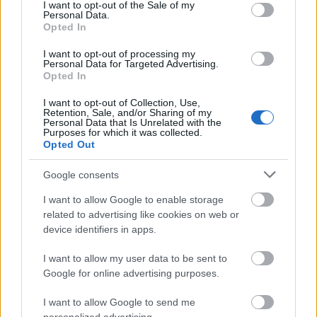
consent section.
még jobban átélhetik a közös ukrán szellemiséget.
I want to opt-out of the Sale of my
Personal Data.
Ezért több verset is bevettem a dalok közé, amelyek
Opted In
Ukrajnáról szólnak. A hangulat és az én előadásom
is megváltozott a háborús kontextus miatt. Más
I want to opt-out of processing my
célok lebegnek a szemem előtt, miközben színpadon
Personal Data for Targeted Advertising.
Opted In
állok, hiszen ilyenkor az ember közvetít egy üzenetet,
felmutatja az ukrán identitást, és felhívja a figyelmet
I want to opt-out of Collection, Use,
azokra a bűnökre és terrorcselekményekre,
Retention, Sale, and/or Sharing of my
Personal Data that Is Unrelated with the
amelyeket Oroszország követ el Ukrajnában. Ezek új
Purposes for which it was collected.
és fontos pillanatok a koncerteken.
Opted Out
Dilemmáztál, hogy játszd-e az orosz nyelvű
Google consents
slágereidet a koncerteken?
I want to allow Google to enable storage
related to advertising like cookies on web or
Ezek a dalok is hozzátartoznak a történetemhez.
device identifiers in apps.
Nem leszek az az ember, aki hibáztatja az
ukránokat, amiért oroszul beszélnek vagy énekelnek.
I want to allow my user data to be sent to
Azok a dalok még a háború előtt születtek, és a
Google for online advertising purposes.
nyelvük ellenére még mindig ukrán dalok. Az számít,
hogy milyen értéket képviselsz a zenéddel. Az
I want to allow Google to send me
ukránok és az oroszok értékei teljesen mások, ahogy