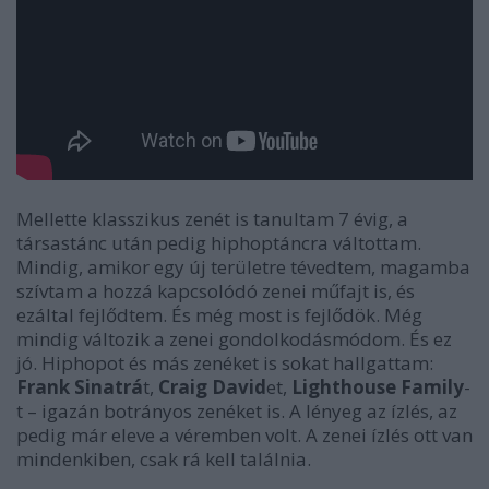
Mellette klasszikus zenét is tanultam 7 évig, a
társastánc után pedig hiphoptáncra váltottam.
Mindig, amikor egy új területre tévedtem, magamba
szívtam a hozzá kapcsolódó zenei műfajt is, és
ezáltal fejlődtem. És még most is fejlődök. Még
mindig változik a zenei gondolkodásmódom. És ez
jó. Hiphopot és más zenéket is sokat hallgattam:
Frank Sinatrá
t,
Craig David
et,
Lighthouse Family
-
t – igazán botrányos zenéket is. A lényeg az ízlés, az
pedig már eleve a véremben volt. A zenei ízlés ott van
mindenkiben, csak rá kell találnia.