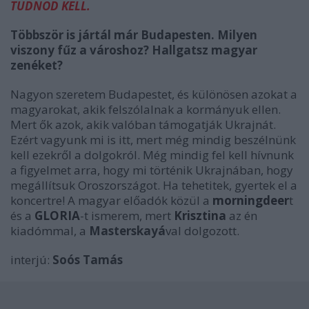
TUDNOD KELL.
Többször is jártál már Budapesten. Milyen
viszony fűz a városhoz? Hallgatsz magyar
zenéket?
Nagyon szeretem Budapestet, és különösen azokat a
magyarokat, akik felszólalnak a kormányuk ellen.
Mert ők azok, akik valóban támogatják Ukrajnát.
Ezért vagyunk mi is itt, mert még mindig beszélnünk
kell ezekről a dolgokról. Még mindig fel kell hívnunk
a figyelmet arra, hogy mi történik Ukrajnában, hogy
megállítsuk Oroszországot. Ha tehetitek, gyertek el a
koncertre! A magyar előadók közül a
morningdeer
t
és a
GLORIA
-t ismerem, mert
Krisztina
az én
kiadómmal, a
Masterskayá
val dolgozott.
interjú:
Soós Tamás