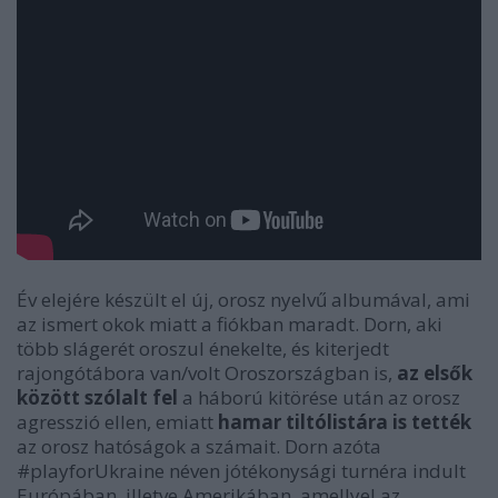
Év elejére készült el új, orosz nyelvű albumával, ami
az ismert okok miatt a fiókban maradt. Dorn, aki
több slágerét oroszul énekelte, és kiterjedt
rajongótábora van/volt Oroszországban is,
az elsők
között szólalt fel
a háború kitörése után az orosz
agresszió ellen, emiatt
hamar tiltólistára is tették
az orosz hatóságok a számait. Dorn azóta
#playforUkraine néven jótékonysági turnéra indult
Európában, illetve Amerikában, amellyel az