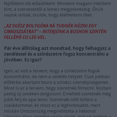
fejlődtem ott előadóként. Mindent magam intéztem
kint, a szervezéstől a lemez megjelenéséig. Őrült
napok voltak, örülök, hogy átélhettem őket.
„AZ EGÉSZ BOLYGÓRA RÁ TUDNÉK HÚZNI EGY
CIRKUSZSÁTRAT” – INTERJÚNK A BUSHON SZINTÉN
FELLÉPŐ CO LEE-VEL.
Pár éve
állítólag azt mondtad
, hogy felhagysz a
zenéléssel és a színészetre fogsz koncentrálni a
jövőben. Ez igaz?
Igen, az volt a tervem, hogy a színészetre fogok
koncentrálni, de nem a zenélés helyett. Csak jobban
előtérbe akartam hozni a színész személyiségemet.
Most is az a tervem, hogy szeretnék filmezni. Közben
pedig új zenéken dolgozom. Emellett szeretnék még
jobb férj és apa lenni. Szeretnék időt tölteni a
családommal, és most ez a legfontosabb, mert
miután Oroszország megindította a háborút
Ukrajna ellen, minden ukrán rájött, milyen értékes a