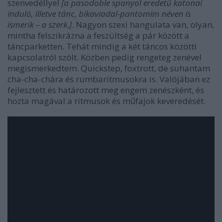
szenvedéllyel
[a pasodoble spanyol eredetű katonai
induló, illetve tánc, bikaviadal-pantomim néven is
ismerik – a szerk.]
. Nagyon szexi hangulata van, olyan,
mintha felszikrázna a feszültség a pár között a
táncparketten. Tehát mindig a két táncos közötti
kapcsolatról szólt. Közben pedig rengeteg zenével
megismerkedtem. Quickstep, foxtrott, de suhantam
cha-cha-chára és rumbaritmusokra is. Valójában ez
fejlesztett és határozott meg engem zenészként, és
hozta magával a ritmusok és műfajok keveredését.