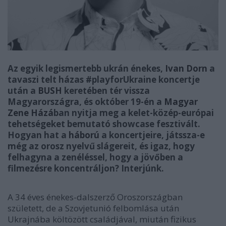
Az egyik legismertebb ukrán énekes,
Ivan Dorn
a
tavaszi telt házas #playforUkraine koncertje
után a
BUSH
keretében tér vissza
Magyarországra, és október 19-én a
Magyar
Zene Házá
ban nyitja meg a kelet-közép-európai
tehetségeket bemutató showcase fesztivált.
Hogyan hat a
háború
a koncertjeire, játssza-e
még az orosz nyelvű slágereit, és igaz, hogy
felhagyna a zenéléssel, hogy a jövőben a
filmezésre koncentráljon? Interjúnk.
A 34 éves énekes-dalszerző Oroszországban
született, de a Szovjetunió felbomlása után
Ukrajnába költözött családjával, miután fizikus