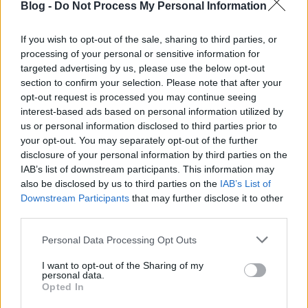
Blog -
Do Not Process My Personal Information
If you wish to opt-out of the sale, sharing to third parties, or
processing of your personal or sensitive information for
targeted advertising by us, please use the below opt-out
section to confirm your selection. Please note that after your
opt-out request is processed you may continue seeing
interest-based ads based on personal information utilized by
us or personal information disclosed to third parties prior to
Hogyan hatott a háború arra, hogy milyen zenét
your opt-out. You may separately opt-out of the further
játszol a koncertjeiden?
disclosure of your personal information by third parties on the
IAB’s list of downstream participants. This information may
Miután elhatároztuk, hogy belevágunk a
also be disclosed by us to third parties on the
IAB’s List of
#playforUkraine jótékonysági turnéba Európában,
Downstream Participants
that may further disclose it to other
hogy támogassuk az országunkat, azon
third parties.
gondolkodtam, hogyan kellene kinézniük a
koncerteknek. Lírai dalokat kéne játszanom? Csak
Please note that this website/app uses one or more Google
Personal Data Processing Opt Outs
semmi táncolás, ne legyenek grúvos zenék? Aztán
services and may gather and store information including but
rájöttem, hogy az előadásnak bulisnak is kell lennie.
not limited to your visit or usage behaviour. You may click to
I want to opt-out of the Sharing of my
personal data.
Az ukrán emberek zeneterápiaként is látogatják a
grant or deny consent to Google and its third-party tags to
Opted In
koncertjeimet, ahol kiengedhetik az érzelmeiket és
use your data for below specified purposes in below Google