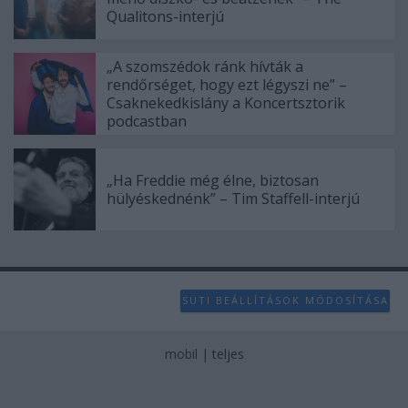
Qualitons-interjú
„A szomszédok ránk hívták a
rendőrséget, hogy ezt légyszi ne” –
Csaknekedkislány a Koncertsztorik
podcastban
„Ha Freddie még élne, biztosan
hülyéskednénk” – Tim Staffell-interjú
SÜTI BEÁLLÍTÁSOK MÓDOSÍTÁSA
mobil
|
teljes