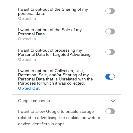
services and may gather and store information including but
not limited to your visit or usage behaviour. You may click to
I want to opt-out of the Sharing of my
personal data.
grant or deny consent to Google and its third-party tags to
Opted In
use your data for below specified purposes in below Google
consent section.
I want to opt-out of the Sale of my
Personal Data.
Opted In
Előadó:
The Mountain Goats
I want to opt-out of processing my
Personal Data for Targeted Advertising.
Cím:
Bleed Out
Opted In
Kiadó:
Merge Records
I want to opt-out of Collection, Use,
Retention, Sale, and/or Sharing of my
Personal Data that Is Unrelated with the
Megjelenés:
2022.
Purposes for which it was collected.
Opted Out
Műfaj:
indie rock
Google consents
Kulcsdal:
Wage Wars Get Rich Die Handsome
I want to allow Google to enable storage
related to advertising like cookies on web or
device identifiers in apps.