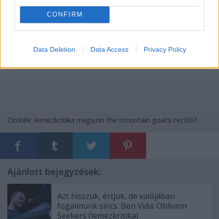
CONFIRM
Data Deletion
Data Access
Privacy Policy
Címkék:
lemezkritika
magazin
the mountain goats
rec097
Ajánlott bejegyzések:
Azt hisszük, értjük, de valójában
fogalmunk sincs. Ben Vida: Oblivion
Seekers (lemezkritika)