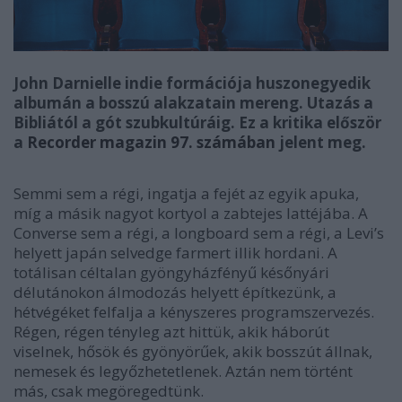
John Darnielle indie formációja huszonegyedik
albumán a bosszú alakzatain mereng. Utazás a
Bibliától a gót szubkultúráig. Ez a kritika először
a
Recorder magazin 97. számában
jelent meg.
Semmi sem a régi, ingatja a fejét az egyik apuka,
míg a másik nagyot kortyol a zabtejes lattéjába. A
Converse sem a régi, a longboard sem a régi, a Levi’s
helyett japán selvedge farmert illik hordani. A
totálisan céltalan gyöngyházfényű későnyári
délutánokon álmodozás helyett építkezünk, a
hétvégéket felfalja a kényszeres programszervezés.
Régen, régen tényleg azt hittük, akik háborút
viselnek, hősök és gyönyörűek, akik bosszút állnak,
nemesek és legyőzhetetlenek. Aztán nem történt
más, csak megöregedtünk.