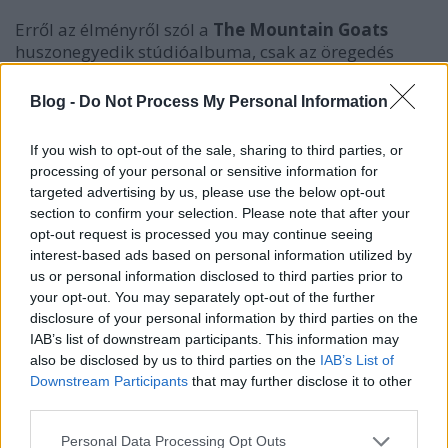
Erről az élményről szól a
The Mountain Goats
huszonegyedik stúdióalbuma, csak az öregedés
tényét inkább okosan kitalált riffekbe és
popkulturális referenciákba rejti.
John Darnielle
-
Blog -
Do Not Process My Personal Information
nek az indie a régi, és ebben van valami végtelenül
szomorú.
If you wish to opt-out of the sale, sharing to third parties, or
processing of your personal or sensitive information for
targeted advertising by us, please use the below opt-out
section to confirm your selection. Please note that after your
opt-out request is processed you may continue seeing
interest-based ads based on personal information utilized by
us or personal information disclosed to third parties prior to
your opt-out. You may separately opt-out of the further
disclosure of your personal information by third parties on the
IAB’s list of downstream participants. This information may
also be disclosed by us to third parties on the
IAB’s List of
Downstream Participants
that may further disclose it to other
third parties.
Please note that this website/app uses one or more Google
Personal Data Processing Opt Outs