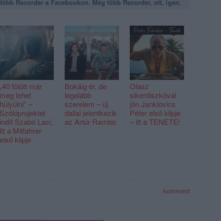
öbb Recorder a Facebookon. Még több Recorder, ott, igen.
„40 fölött már
Bokáig ér, de
Olasz
meg lehet
legalább
sikerdiszkóval
hülyülni” –
szerelem – új
jön Janklovics
Szólóprojektet
dallal jelentkezik
Péter első klipje
indít Szabó Laci,
az Artúr Rambo
– itt a TENETE!
itt a Mitfahrer
első klipje
komment