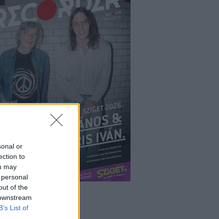
sonal or
ection to
ou may
 personal
out of the
 downstream
B’s List of
ÉPÉS