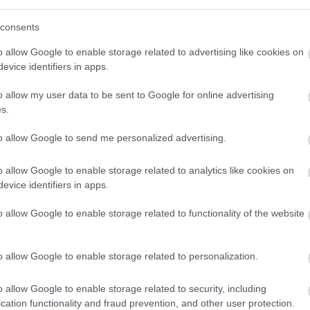
consents
o allow Google to enable storage related to advertising like cookies on
evice identifiers in apps.
o allow my user data to be sent to Google for online advertising
s.
to allow Google to send me personalized advertising.
o allow Google to enable storage related to analytics like cookies on
evice identifiers in apps.
o allow Google to enable storage related to functionality of the website
o allow Google to enable storage related to personalization.
-Jazz Verseny nyerteseként bemutatkozhatott Hollandiában is,
 egy újabb turné erejéig. Emellett dolgoznak egy új kislemezen, és
o allow Google to enable storage related to security, including
lebb október 28-án, Budapesten, a Király utcai K11-ben lehet
cation functionality and fraud prevention, and other user protection.