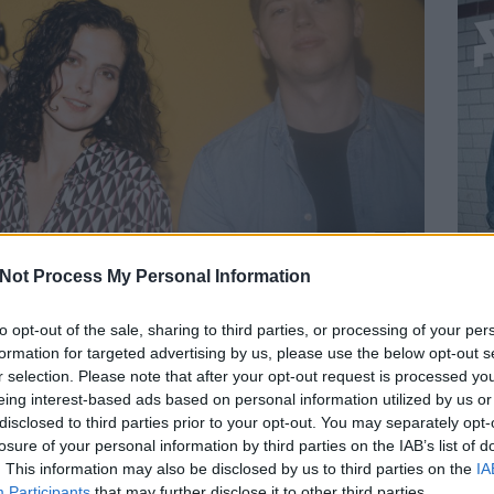
Not Process My Personal Information
az elektronikával tűzdelt alt-popot játszó
perpētuum
. A
e a
Napban
, amihez hangulatos klipet forgatott a Cannes-t is
to opt-out of the sale, sharing to third parties, or processing of your per
gy lyukkamera segítségével.
formation for targeted advertising by us, please use the below opt-out s
r selection. Please note that after your opt-out request is processed y
t, majd 2019 júniusában lett teljes
Girincsi Fruzsina
(ének),
eing interest-based ads based on personal information utilized by us or
itár) és
Telek Attila
(dob) négyeseként. Több single és egy EP
disclosed to third parties prior to your opt-out. You may separately opt-
anvas
című nagylemezüket, és máris írják az új dalokat. A
Napban
losure of your personal information by third parties on the IAB’s list of
si számára. A kezdeti zongora-ének verzió szinte kigurult belőle,
. This information may also be disclosed by us to third parties on the
IA
 majd a fiúk teremtették meg az igazi „Napban-érzést” a ritmikusan
BEL
Participants
that may further disclose it to other third parties.
átorral. Utóbbi egy izgalmas új íz a zenekar stílusában, és