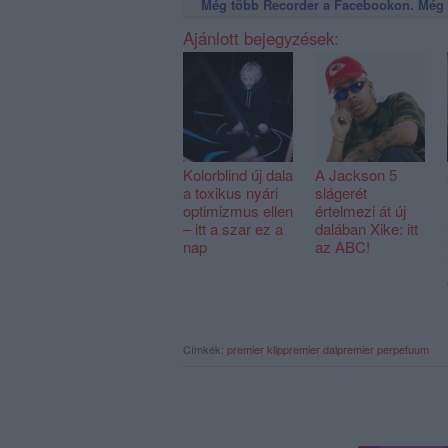
Még több Recorder a Facebookon. Még t
Ajánlott bejegyzések:
Kolorblind új dala
A Jackson 5
a toxikus nyári
slágerét
optimizmus ellen
értelmezi át új
– itt a szar ez a
dalában Xike: itt
nap
az ABC!
Címkék:
premier
klippremier
dalpremier
perpetuum