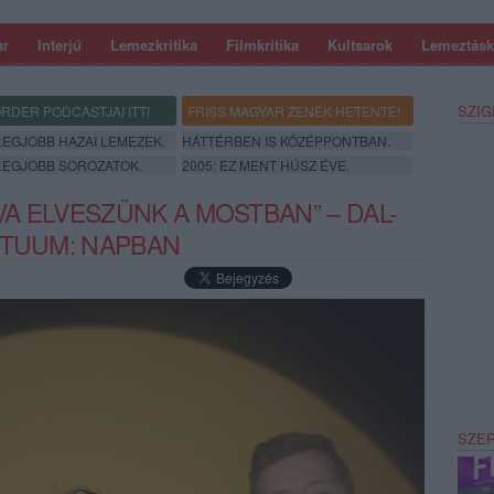
ar
Interjú
Lemezkritika
Filmkritika
Kultsarok
Lemeztásk
SZIG
RDER PODCASTJAI ITT!
FRISS MAGYAR ZENÉK HETENTE!
 LEGJOBB HAZAI LEMEZEK.
HÁTTÉRBEN IS KÖZÉPPONTBAN.
 LEGJOBB SOROZATOK.
2005: EZ MENT HÚSZ ÉVE.
A ELVESZÜNK A MOSTBAN” – DAL-
ĒTUUM: NAPBAN
SZE