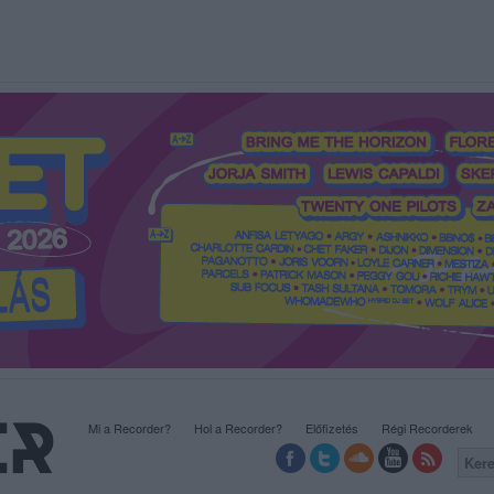
Mi a Recorder?
Hol a Recorder?
Előfizetés
Régi Recorderek