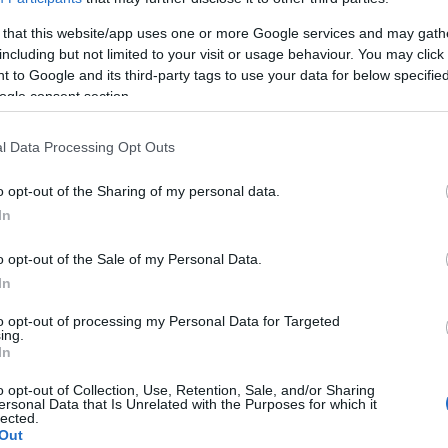
asszal megjelent albumon már helyet kapott pár magyar nyelvű
 that this website/app uses one or more Google services and may gath
az ezzel járó „meztelenségbe”:
„Olyan érzés, mintha a bőröm alá
including but not limited to your visit or usage behaviour. You may click 
en azt vettem észre, hogy egyre szabadabbnak érzem magam ebben
k kerülni a közönséghez. Azáltal, hogy én megnyílok, ők is
 to Google and its third-party tags to use your data for below specifi
ogle consent section.
T BENNEM A SZABADSÁGVÁGY” – PERPĒTUUM A
AGYARRADARUNKON.
l Data Processing Opt Outs
erű szövegét:
„A létezésünk egy ősi formáját szerettem volna
o opt-out of the Sharing of my personal data.
pusok, a természet képei határozták meg az életünket. Az volt a
In
ével a mulandóságot állítsam szembe a végtelennel. Megjelennek
, a fény, a láng vagy az árnyék. A Napban egy intenzív lebegés a
enjében táncolva elveszhetünk egymásban.”
o opt-out of the Sale of my Personal Data.
In
egy premier előtti vetítésen már el lehetett csípni a zenekar és az
ipet az a
Szelestey Bianka
rendezte, aki az idei cannes-i
to opt-out of processing my Personal Data for Targeted
rországot (
Hajszálrepedés
című kisfilmjét a diákfilmes La Cinef
ing.
nyék kapcsolatát boncolgatja. Amiről azt hisszük, hogy
In
 valójában eltüntet, láthatatlanná teszi a valódi énünket. A
al kísérleteztünk, és ezt a kísérletezést erősítette a lyukkamera
o opt-out of Collection, Use, Retention, Sale, and/or Sharing
ersonal Data that Is Unrelated with the Purposes for which it
lected.
Out