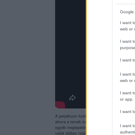
Google 
I want t
web or d
I want t
purpose
I want 
I want t
web or d
I want t
or app.
I want t
A perpētuum korábban a Babel Laureate World
ahova a tervek szerint még idén visszatérnek
I want t
egyéb meglepetésekkel is készülnek. Legköze
authenti
velük élőben találkozni.