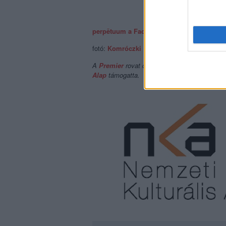
perpētuum a Facebookon
.
fotó:
Komróczki Dia
A
Premier
rovat cikkeinek megjelenését
a
Ha
Alap
támogatta.