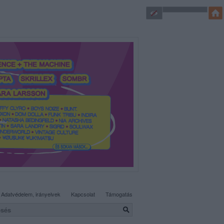
SÜTI BEÁLLÍTÁSOK MÓDOSÍTÁSA
Adatvédelem, irányelvek
Kapcsolat
Támogatás