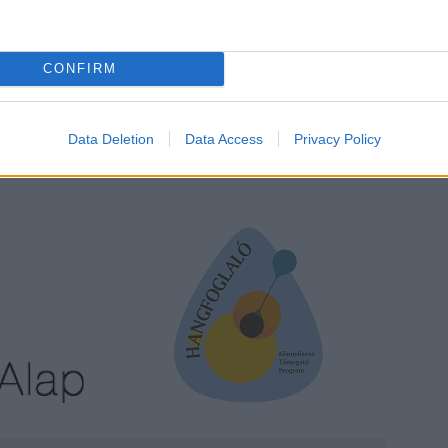
CONFIRM
ngfoglaló Program
keretében a
Nemzeti Kulturális
Data Deletion
Data Access
Privacy Policy