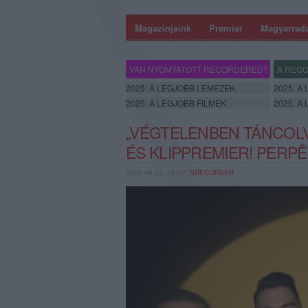
Magazinjaink
Premier
Magyarrad
VAN NYOMTATOTT RECORDERED?
A RECO
2025: A LEGJOBB LEMEZEK.
2025: A
2025: A LEGJOBB FILMEK.
2025: A
„VÉGTELENBEN TÁNCOLV
ÉS KLIPPREMIER! PERP
2022.09.22. 08:07,
SRECORDER