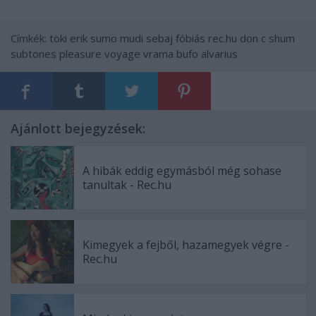
Címkék:
töki
erik sumo
mudi
sebaj fóbiás
rec.hu
don c
shum
subtones
pleasure voyage
vrama
bufo alvarius
Ajánlott bejegyzések:
A hibák eddig egymásból még sohase
tanultak - Rec.hu
Kimegyek a fejből, hazamegyek végre -
Rec.hu