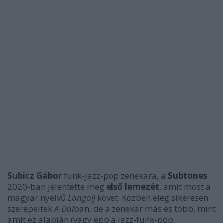
Subicz Gábor
funk-jazz-pop zenekara, a
Subtones
2020-ban jelentette meg
első lemezét
, amit most a
magyar nyelvű
Lángolj
követ. Közben elég sikeresen
szerepeltek
A Dal
ban, de a zenekar más és több, mint
amit ez alapján (vagy épp a jazz-funk-pop