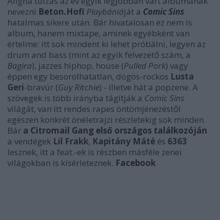
Aligha túlzás az év egyik legjobban várt albumának
nevezni
Beton.Hofi
Playbániá
ját a
Comic Sins
hatalmas sikere után. Bár hivatalosan ez nem is
album, hanem mixtape, aminek egyébként van
értelme: itt sok mindent ki lehet próbálni, legyen az
drum and bass (mint az egyik felvezető szám, a
Bagira
), jazzes hiphop, house (
Pulled Pork
) vagy
éppen egy besorolhatatlan, dögös-rockos
Lusta
Geri
-bravúr (
Guy Ritchie
) - illetve hát a popzene. A
szövegek is több irányba tágítják a
Comic Sins
világát, van itt rendes rapes öntömjénezéstől
egészen konkrét önéletrajzi részletekig sok minden.
Bár
a Citromail Gang első országos találkozóján
a vendégek
Lil Frakk
,
Kapitány Máté
és
6363
lesznek, itt a feat.-ek is részben másféle zenei
világokban is kísérleteznek.
Facebook