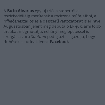
A
Bufo Alvarius
egy új trió, a stonertől a
pszichedéliáig merítenek a rockzene műfajaiból, a
riffelős/elszállós és a dalszerű változatokat is érintve.
Augusztusban jelent meg debütáló EP-jük, ami több
arcukat megmutatja, néhány meglepetéssel is
szolgál; a záró
Santana
pedig azt is igazolja, hogy
dühösek is tudnak lenni.
Facebook