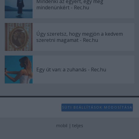
Mindenki az egyért, egy meg
mindenünkért - Rec.hu
Úgy szeretsz, hogy megjön a kedvem
szeretni magamat - Rec.hu
Egy út van: a zuhanás - Rec.hu
SÜTI BEÁLLÍTÁSOK MÓDOSÍTÁSA
mobil
|
teljes