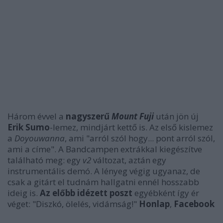
Három évvel a
nagyszerű
Mount Fuji
után jön új
Erik Sumo
-lemez, mindjárt kettő is. Az első kislemez
a
Doyouwanna
, ami "arról szól hogy... pont arról szól,
ami a címe". A Bandcampen extrákkal kiegészítve
található meg: egy
v2
változat, aztán egy
instrumentális demó. A lényeg végig ugyanaz, de
csak a gitárt el tudnám hallgatni ennél hosszabb
ideig is.
Az előbb idézett poszt
egyébként így ér
véget: "Diszkó, ölelés, vidámság!"
Honlap
,
Facebook