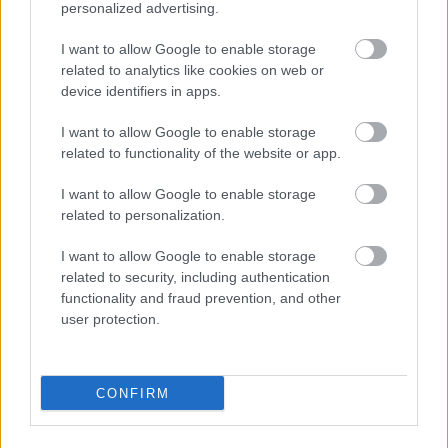
personalized advertising.
I want to allow Google to enable storage
related to analytics like cookies on web or
device identifiers in apps.
I want to allow Google to enable storage
related to functionality of the website or app.
I want to allow Google to enable storage
related to personalization.
I want to allow Google to enable storage
related to security, including authentication
functionality and fraud prevention, and other
user protection.
Vrama
első EP-je tavaly ősszel
jelent meg
, a
folytatás pedig még annál is jobb: egy változatos,
ötletes dub EP, erős stepper hatással. Az első két
CONFIRM
szám Vrama játékos oldalát mutatja: a
Bebop
nak
még egyfajta jóleső szvinges lüktetése is van, a