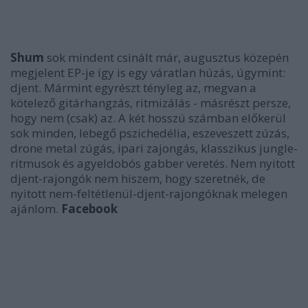
Shum
sok mindent csinált már, augusztus közepén
megjelent EP-je így is egy váratlan húzás, úgymint:
djent. Mármint egyrészt tényleg az, megvan a
kötelező gitárhangzás, ritmizálás - másrészt persze,
hogy nem (csak) az. A két hosszú számban előkerül
sok minden, lebegő pszichedélia, eszeveszett zúzás,
drone metal zúgás, ipari zajongás, klasszikus jungle-
ritmusok és agyeldobós gabber veretés. Nem nyitott
djent-rajongók nem hiszem, hogy szeretnék, de
nyitott nem-feltétlenül-djent-rajongóknak melegen
ajánlom.
Facebook