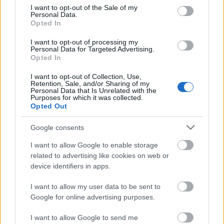
consent section.
I want to opt-out of the Sale of my
Personal Data.
Sebaj Fóbiás
új lemeze IDM, abból a fajtából,
Opted In
amiben vannak széttört ritmusok, furi hangok,
váratlan váltások - ugyanakkor dallamok és átélhető
I want to opt-out of processing my
Personal Data for Targeted Advertising.
hangulatok is. Ami igazán különlegessé teszi (és
Opted In
amire a nyitó érdes zajok alapján a legkevésbé
számítana az ember), az az, hogy kifejezetten
I want to opt-out of Collection, Use,
játékos, olykor egyenesen vicces; még az
Retention, Sale, and/or Sharing of my
Personal Data that Is Unrelated with the
absztraktabbnak és/vagy befordultabbnak tűnő
Purposes for which it was collected.
részekben is érezhető egyfajta könnyedség.
Syrup
Opted Out
honlap
,
Facebook
Google consents
I want to allow Google to enable storage
related to advertising like cookies on web or
device identifiers in apps.
I want to allow my user data to be sent to
Google for online advertising purposes.
I want to allow Google to send me