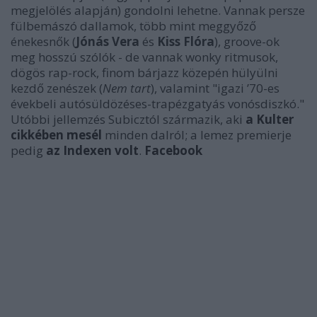
megjelölés alapján) gondolni lehetne. Vannak persze
fülbemászó dallamok, több mint meggyőző
énekesnők (
Jónás Vera
és
Kiss Flóra
), groove-ok
meg hosszú szólók - de vannak wonky ritmusok,
dögös rap-rock, finom bárjazz közepén hülyülni
kezdő zenészek (
Nem tart
), valamint "igazi ’70-es
évekbeli autósüldözéses-trapézgatyás vonósdiszkó."
Utóbbi jellemzés Subicztól származik, aki
a Kulter
cikkében mesél
minden dalról; a lemez premierje
pedig
az Indexen volt
.
Facebook