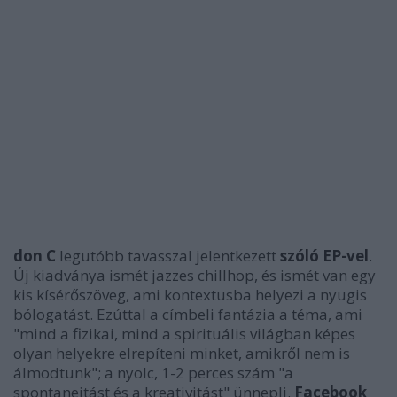
don C
legutóbb tavasszal jelentkezett
szóló EP-vel
.
Új kiadványa ismét jazzes chillhop, és ismét van egy
kis kísérőszöveg, ami kontextusba helyezi a nyugis
bólogatást. Ezúttal a címbeli fantázia a téma, ami
"mind a fizikai, mind a spirituális világban képes
olyan helyekre elrepíteni minket, amikről nem is
álmodtunk"; a nyolc, 1-2 perces szám "a
spontaneitást és a kreativitást" ünnepli.
Facebook