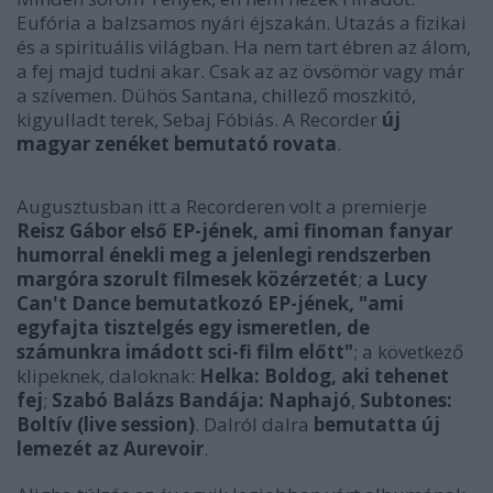
Eufória a balzsamos nyári éjszakán. Utazás a fizikai
és a spirituális világban. Ha nem tart ébren az álom,
a fej majd tudni akar. Csak az az övsömör vagy már
a szívemen. Dühös Santana, chillező moszkitó,
kigyulladt terek, Sebaj Fóbiás. A Recorder
új
magyar zenéket bemutató rovata
.
Augusztusban itt a Recorderen volt a premierje
Reisz Gábor első EP-jének, ami finoman fanyar
humorral énekli meg a jelenlegi rendszerben
margóra szorult filmesek közérzetét
;
a Lucy
Can't Dance bemutatkozó EP-jének, "ami
egyfajta tisztelgés egy ismeretlen, de
számunkra imádott sci-fi film előtt"
; a következő
klipeknek, daloknak:
Helka: Boldog, aki tehenet
fej
;
Szabó Balázs Bandája: Naphajó
,
Subtones:
Boltív (live session)
. Dalról dalra
bemutatta új
lemezét az Aurevoir
.