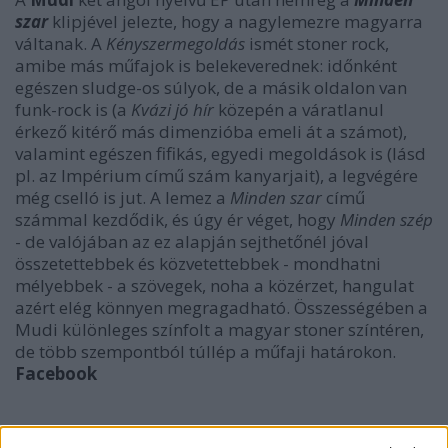
szar
klipjével jelezte, hogy a nagylemezre magyarra
váltanak. A
Kényszermegoldás
ismét stoner rock,
amibe más műfajok is belekeverednek: időnként
egészen sludge-os súlyok, de a másik oldalon van
funk-rock is (a
Kvázi jó hír
közepén a váratlanul
érkező kitérő más dimenzióba emeli át a számot),
valamint egészen fifikás, egyedi megoldások is (lásd
pl. az Impérium című szám kanyarjait), a legvégére
még cselló is jut. A lemez a
Minden szar
című
számmal kezdődik, és úgy ér véget, hogy
Minden szép
- de valójában az ez alapján sejthetőnél jóval
összetettebbek és közvetettebbek - mondhatni
mélyebbek - a szövegek, noha a közérzet, hangulat
azért elég könnyen megragadható. Összességében a
Mudi különleges színfolt a magyar stoner színtéren,
de több szempontból túllép a műfaji határokon.
Facebook