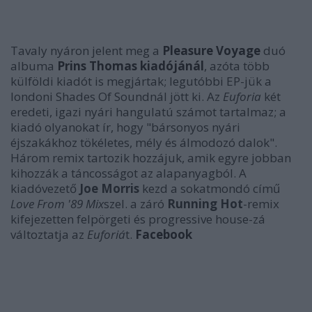
Tavaly nyáron jelent meg a
Pleasure Voyage
duó
albuma
Prins Thomas kiadójánál
, azóta több
külföldi kiadót is megjártak; legutóbbi EP-jük a
londoni Shades Of Soundnál jött ki. Az
Euforia
két
eredeti, igazi nyári hangulatú számot tartalmaz; a
kiadó olyanokat ír, hogy "bársonyos nyári
éjszakákhoz tökéletes, mély és álmodozó dalok".
Három remix tartozik hozzájuk, amik egyre jobban
kihozzák a táncosságot az alapanyagból. A
kiadóvezető
Joe Morris
kezd a sokatmondó című
Love From '89 Mix
szel. a záró
Running Hot
-remix
kifejezetten felpörgeti és progressive house-zá
változtatja az
Euforiá
t.
Facebook