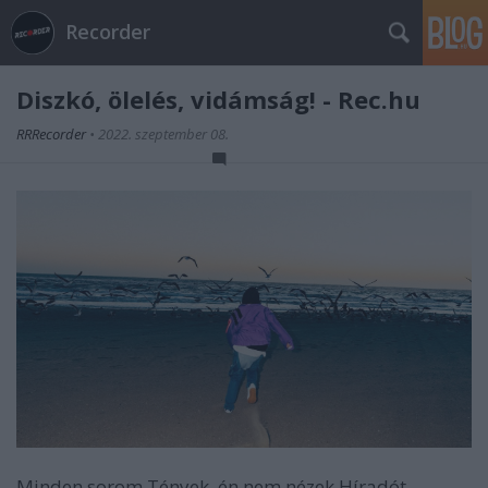
Recorder
Diszkó, ölelés, vidámság! - Rec.hu
RRRecorder
•
2022. szeptember 08.
Minden sorom Tények, én nem nézek Híradót.