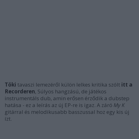
Töki
tavaszi lemezéről külön lelkes kritika szólt
itt a
Recorderen
, Súlyos hangzású, de játékos
instrumentáls dub, amin erősen érződik a dubstep
hatása - ez a leírás az új EP-re is igaz. A záró
My K
gitárral és melodikusabb basszussal hoz egy kis új
ízt.