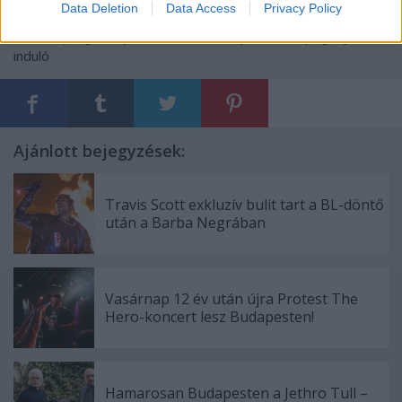
Data Deletion
Data Access
Privacy Policy
Címkék:
programajánló
toldi
koncertajánló
asan
pogány
induló
Ajánlott bejegyzések:
Travis Scott exkluzív bulit tart a BL-döntő
után a Barba Negrában
Vasárnap 12 év után újra Protest The
Hero-koncert lesz Budapesten!
Hamarosan Budapesten a Jethro Tull –