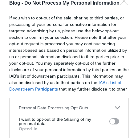
Planetmalcolm, Lust
) pörgetik a zenéket, Facebook-
Blog -
Do Not Process My Personal Information
esemény
errefelé
.
If you wish to opt-out of the sale, sharing to third parties, or
processing of your personal or sensitive information for
targeted advertising by us, please use the below opt-out
section to confirm your selection. Please note that after your
opt-out request is processed you may continue seeing
interest-based ads based on personal information utilized by
us or personal information disclosed to third parties prior to
your opt-out. You may separately opt-out of the further
disclosure of your personal information by third parties on the
IAB’s list of downstream participants. This information may
also be disclosed by us to third parties on the
IAB’s List of
Downstream Participants
that may further disclose it to other
third parties.
Please note that this website/app uses one or more Google
Personal Data Processing Opt Outs
services and may gather and store information including but
not limited to your visit or usage behaviour. You may click to
I want to opt-out of the Sharing of my
personal data.
grant or deny consent to Google and its third-party tags to
Opted In
use your data for below specified purposes in below Google