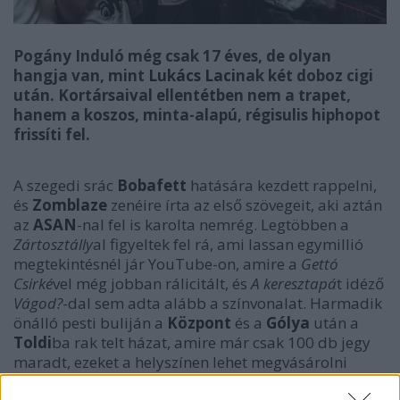
Pogány Induló még csak 17 éves, de olyan
hangja van, mint
Lukács Laci
nak két doboz cigi
után. Kortársaival ellentétben nem a trapet,
hanem a koszos, minta-alapú, régisulis hiphopot
frissíti fel.
A szegedi srác
Bobafett
hatására kezdett rappelni,
és
Zomblaze
zenéire írta az első szövegeit, aki aztán
az
ASAN
-nal fel is karolta nemrég. Legtöbben a
Zártosztálly
al figyeltek fel rá, ami lassan egymillió
megtekintésnél jár YouTube-on, amire a
Gettó
Csirké
vel még jobban rálicitált, és
A keresztapá
t idéző
Vágod?
-dal sem adta alább a színvonalat. Harmadik
önálló pesti buliján a
Központ
és a
Gólya
után a
Toldi
ba rak telt házat, amire már csak 100 db jegy
maradt, ezeket a helyszínen lehet megvásárolni
(3000 Ft-ért). A koncert után ASAN dj-k (
Zomblaze,