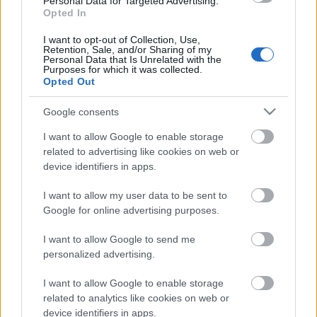
Personal Data for Targeted Advertising.
Flea
Instagramon
azt is elárulta, hogy a 17 számos
Opted In
Unlimited Love
-hoz hasonlóan a
Return of the Dream
Canteen
is dupla lemez lesz, és szerinte a zenekar
I want to opt-out of Collection, Use,
Retention, Sale, and/or Sharing of my
egyik legjobbja.
Az album előrendelhető a
hivatalos
Personal Data that Is Unrelated with the
oldalán
, az
Unlimited Love
-ról
ITT
, a budapesti
Purposes for which it was collected.
Opted Out
koncertről pedig
ITT
írtunk.
Google consents
I want to allow Google to enable storage
related to advertising like cookies on web or
device identifiers in apps.
I want to allow my user data to be sent to
Google for online advertising purposes.
I want to allow Google to send me
personalized advertising.
I want to allow Google to enable storage
related to analytics like cookies on web or
device identifiers in apps.