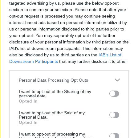
folytatás.
targeted advertising by us, please use the below opt-out
section to confirm your selection. Please note that after your
Szombat este, Denverben indult az RHCP amerikai
opt-out request is processed you may continue seeing
stadionturnéja (előzenekar:
HAIM
és
Thundercat
), a
interest-based ads based on personal information utilized by
jó hírt
Anthony Kiedis
a színpadon osztotta meg a
us or personal information disclosed to third parties prior to
rajongókkal, amiből az is kiderült, hogy az első
your opt-out. You may separately opt-out of the further
single címe
Tippa My Tongue
lesz.
„Kábé 45 dallal
disclosure of your personal information by third parties on the
mentünk stúdiózni, aztán még írtunk párat a felvételek
IAB’s list of downstream participants. This information may
meg az előkészületek alatt. Én kész voltam megállni kb.
also be disclosed by us to third parties on the
IAB’s List of
20-nál, úgy éreztem, az már elég jó lesz. Három pont is
Downstream Participants
that may further disclose it to other
volt a dalszerzési időszak alatt, amikor arra
third parties.
gondoltam, hogy van elég dalunk, most már nem írok
Please note that this website/app uses one or more Google
Personal Data Processing Opt Outs
többet”
– mesélte Frusciante a
Total Guitarnak
még
services and may gather and store information including but
az
Unlimited Love
megjelenése idején, hogyan
not limited to your visit or usage behaviour. You may click to
I want to opt-out of the Sharing of my
született ennyi új számuk.
„De egyik dolog vezetett a
personal data.
grant or deny consent to Google and its third-party tags to
másikhoz, és mások arra biztattak, hogy hozzak csak
Opted In
use your data for below specified purposes in below Google
további dalokat. Úgyhogy mielőtt még észrevettük
consent section.
I want to opt-out of the Sale of my
volna, több dalunk lett, mint amennyit valaha írtunk
Personal Data.
egy új lemezhez. Anthony pedig mindegyikhez írt; talán
Opted In
egy dal van, amihez nem született énektéma.”
I want to opt-out of processing my