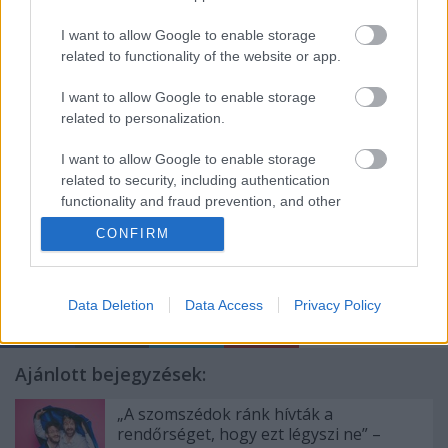
I want to allow Google to enable storage
related to functionality of the website or app.
I want to allow Google to enable storage
related to personalization.
fotó:
Lékó Tamás
I want to allow Google to enable storage
related to security, including authentication
functionality and fraud prevention, and other
user protection.
CONFIRM
Címkék:
red hot chili peppers
Data Deletion
Data Access
Privacy Policy
Ajánlott bejegyzések:
„A szomszédok ránk hívták a
rendőrséget, hogy ezt légyszi ne” –