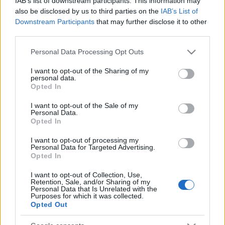
IAB’s list of downstream participants. This information may
fesztivál jelent újabb fontos mérföldköveket
also be disclosed by us to third parties on the
IAB’s List of
számukra.
Downstream Participants
that may further disclose it to other
third parties.
„Sok év munkája érett most végre be. A Colours of
Ostrava esetében például már két éve le volt
Please note that this website/app uses one or more Google
Personal Data Processing Opt Outs
bookolva a koncert, szóval ki kellett várnunk, hogy
services and may gather and store information including but
bekövetkezzen
–
de a rengeteg turnézás a cseheknél,
not limited to your visit or usage behaviour. You may click to
I want to opt-out of the Sharing of my
personal data.
az előzenekaroskodás a Rival Sons-szal azt
grant or deny consent to Google and its third-party tags to
Opted In
eredményezte, hogy délután 5-kor kb. 4000 ember
use your data for below specified purposes in below Google
várt minket a színpad előtt, ami óriási
consent section.
I want to opt-out of the Sale of my
megtiszteltetés és eredmény”
–
fogalmaz az Ivan &
Personal Data.
Opted In
The Parazol, akiket 2022 nyarán még számos itthoni
fesztiválon (például most pénteken a Campuson) is
I want to opt-out of processing my
megnézhet és meghallgathat a közönség.
Personal Data for Targeted Advertising.
Opted In
I want to opt-out of Collection, Use,
Retention, Sale, and/or Sharing of my
Personal Data that Is Unrelated with the
Purposes for which it was collected.
Opted Out