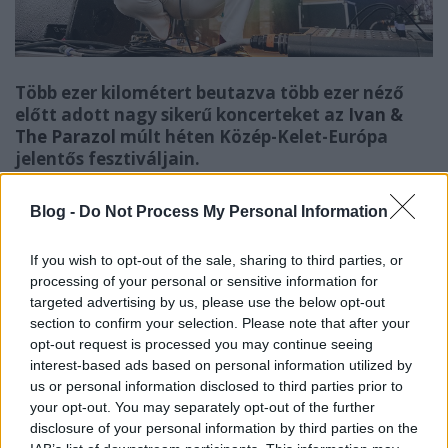
Több ezer kilométert beutazva több ezer néző
előtt adott nagy sikerű koncerteket az
Ivan &
The Parazol
múlt héten Közép-Kelet-Európa
jelentős fesztiváljain.
Blog -
Do Not Process My Personal Information
Július 14-én este a Kolozsvár melletti Bonchidán, az
Electric Castle fesztiválon lépett fel, 16-án pedig már
a csehországi Colours of Ostrava színpadán zenélt a
If you wish to opt-out of the sale, sharing to third parties, or
legutóbbi,
Budai Pop
című albumát turnéztató
processing of your personal or sensitive information for
zenekar.
targeted advertising by us, please use the below opt-out
section to confirm your selection. Please note that after your
Bár a covid két évre kinyírta a külföldi turnézást, az
opt-out request is processed you may continue seeing
Ivan & The Parazol az elsők közt, már idén áprilisban
interest-based ads based on personal information utilized by
us or personal information disclosed to third parties prior to
vissza tudott térni a nemzetközi körforgásba:
your opt-out. You may separately opt-out of the further
hollandiai turnéval indult újra az EU-szezon, ahol
disclosure of your personal information by third parties on the
kb. 6-8 ezer embernek játszottak, most pedig ez a két