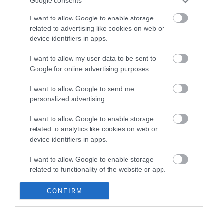
Google consents
I want to allow Google to enable storage
related to advertising like cookies on web or
device identifiers in apps.
I want to allow my user data to be sent to
Google for online advertising purposes.
I want to allow Google to send me
personalized advertising.
I want to allow Google to enable storage
related to analytics like cookies on web or
Címkék:
hír
ivan and the parazol
device identifiers in apps.
I want to allow Google to enable storage
related to functionality of the website or app.
Ajánlott bejegyzések:
I want to allow Google to enable storage
CONFIRM
related to personalization.
Testek, testek, esnek, kelnek, esnek -