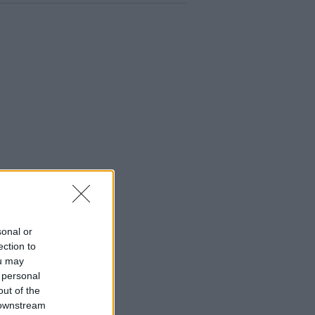
sonal or
ection to
ou may
 personal
out of the
 downstream