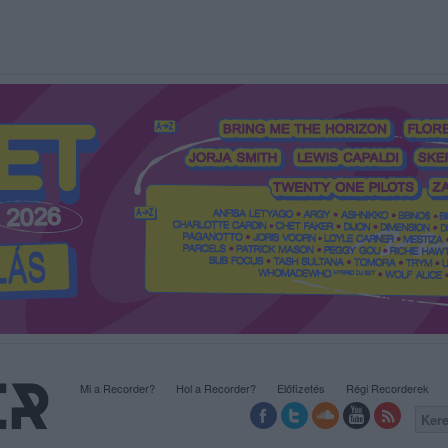
Mi a Recorder?
Hol a Recorder?
Előfizetés
Régi Recorderek