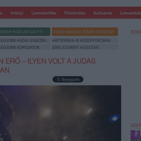
ar
Interjú
Lemezkritika
Filmkritika
Kultsarok
Lemeztásk
SZIG
RDER PODCASTJAI ITT!
FRISS MAGYAR ZENÉK HETENTE!
 LEGJOBB HAZAI LEMEZEK.
HÁTTÉRBEN IS KÖZÉPPONTBAN.
 LEGJOBB SOROZATOK.
2005: EZ MENT HÚSZ ÉVE.
 ERŐ – ILYEN VOLT A JUDAS
BAN
SZE