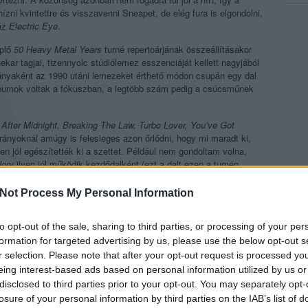
ízni kvintettre és visszavenni Sneapet, de elég fura is elgondolni,
 az
Electric Eye
.
eplő
50 Heavy Metal Years
turné repertoárjának összeállításakor
kar tagjai, tizennyolc stúdiólemez esszenciáját kellett nagyjából
ányaként az 1990 utáni lemezeket érthető módon csupán egy dal
albumok voltak a fókuszban, a legtöbb szám pedig a csúcsműnek
 After Midnight, Breaking The Law, Turbo Lover, You’ve Got
 arányoknál amúgy is felesleges azon őrlődni, hogy mi maradt ki,
ten jól egészítették ki a szettet. Például nem gondoltam volna,
lory
ilyen jól működik kezdődalként (ezt a dalt ezen a turnén
isnak nehezen nevezhető
Blood Red Skies
t ennyire kellemes
Not Process My Personal Information
to opt-out of the sale, sharing to third parties, or processing of your per
formation for targeted advertising by us, please use the below opt-out s
r selection. Please note that after your opt-out request is processed y
eing interest-based ads based on personal information utilized by us or
disclosed to third parties prior to your opt-out. You may separately opt-
losure of your personal information by third parties on the IAB’s list of