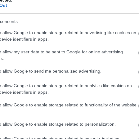
 ír az öregedésről és élcelődik is saját magán például azért, hogy
Out
; a koncert alatt viszont inkább már azon gondolkodtam, hogyan
é vált sikolyokat produkálni.
consents
dosabb volt: a valamiféle nukleáris laboratórium pincéjét megidéző
térvetítések viszont egyenesen gagyik. Az animált lángcsóváknál
o allow Google to enable storage related to advertising like cookies on
a zenészeket közelről (ez csak a végén volt pár percig), vagy Glenn
evice identifiers in apps.
nges
alatt. Ő egyébként a turné néhány korábbi állomásán a
 ez elmaradt.
o allow my user data to be sent to Google for online advertising
s.
dással zárult, majd megjelent a kivetítőn a
The Priest will be
yleg van még erő, úgyhogy remélhetőleg beváltják az ígéretüket,
to allow Google to send me personalized advertising.
o allow Google to enable storage related to analytics like cookies on
evice identifiers in apps.
o allow Google to enable storage related to functionality of the website
o allow Google to enable storage related to personalization.
o allow Google to enable storage related to security, including