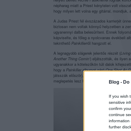
népharag miatt a Priest kénytelen volt visszah
hogy milyen lett volna egy gitárral, mondjuk,
A Judas Priest fél évszázados karrierjét ünn
biztosan nem voltak könnyű helyzetben a zene
ugyanennyi dalba belesűríteni. Ennek folyom
képviselte, és főleg a nyolcvanas évekbeli 
tekinthető
Painkiller
ről hangzott el.
A legnagyobb slágerek jelentős részét (
Living
Another Thing Comin’
) eljátszották, és ilyen
ugyanakkor a kötelezőkön túli dalok kifejezet
hogy a
Painkiller
albumot záró
One Shot At G
játsszák először), vagy hogy az esszenciál
meglepetés lesz hallani.
Blog -
Do 
If you wish 
sensitive in
confirm you
continue se
information 
further disc