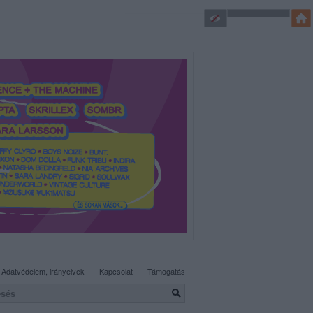
SÜTI BEÁLLÍTÁSOK MÓDOSÍTÁSA
Adatvédelem, irányelvek
Kapcsolat
Támogatás