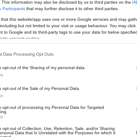
. This information may also be disclosed by us to third parties on the
IA
Participants
that may further disclose it to other third parties.
 that this website/app uses one or more Google services and may gath
including but not limited to your visit or usage behaviour. You may click 
 to Google and its third-party tags to use your data for below specifi
ogle consent section.
l Data Processing Opt Outs
o opt-out of the Sharing of my personal data.
In
o opt-out of the Sale of my Personal Data.
In
to opt-out of processing my Personal Data for Targeted
ing.
sban, játékban és színpadi jelenlétben is híven megidézték
In
ob Halfordról szól. Legutóbb a 2011-es Szigeten láttam a Judas
tetéssel egy kicsit megúszósnak érződött Halford teljesítménye,
o opt-out of Collection, Use, Retention, Sale, and/or Sharing
ersonal Data that Is Unrelated with the Purposes for which it
koncert előtt eszembe jutott, hogy a nemrég magyarul megjelent
lected.