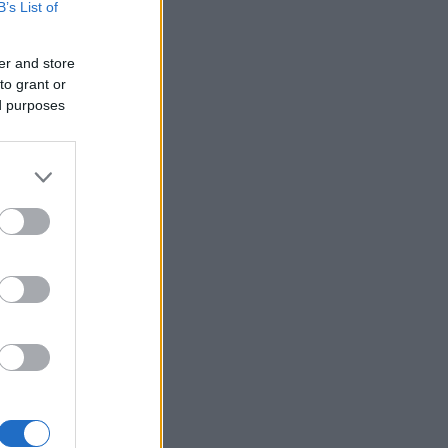
B’s List of
er and store
to grant or
ed purposes