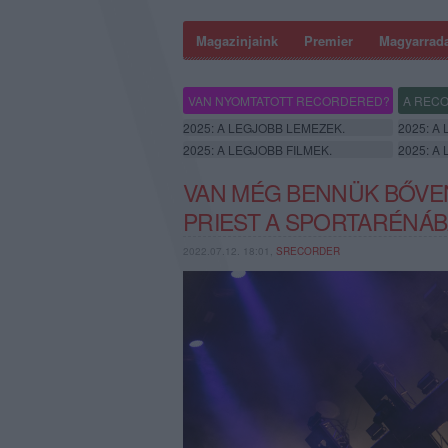
Magazinjaink
Premier
Magyarrad
VAN NYOMTATOTT RECORDERED?
A RECO
2025: A LEGJOBB LEMEZEK.
2025: A
2025: A LEGJOBB FILMEK.
2025: A
VAN MÉG BENNÜK BŐVEN
PRIEST A SPORTARÉNÁ
2022.07.12. 18:01,
SRECORDER