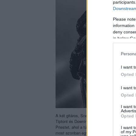
participants
Downstream 
Please note
information 
deny consent
in below Go
Persona
I want t
Opted 
I want t
Opted 
I want 
Advertis
A két gitáros, Sneap és Faulkner mind hangzá
Opted 
Tiptont és Downingot, de ez az este igazán R
Priestet, ahol a túlzásba vitt közönségénekel
I want t
of my P
most azonban egy pillanatig sem tűnt így. A 
was col