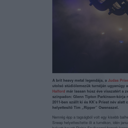
A brit heavy metal legendája, a
Judas Prie
utolsó stúdiólemezük turnéján ugyanúgy a
Halford
már lassan húsz éve visszatért a z
színpadon: Glenn Tipton Parkinson-kórja 
2011-ben szállt ki és KK’s Priest név alatt
helyettesítő Tim „Ripper” Owensszel.
Nemrég épp a tagságból volt egy kisebb balh
Sneap helyettesítette őt a turnékon, idén ja
helyett bevett Richie Faulknerrel fognak konc