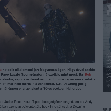
st
hatodik alkalommal járt Magyarországon. Négy évvel ezelőtt
 Papp László Sportarénában játszottak, mint most. Bár
Rob
enekarba, sajnos az ikonikus gitárduó már régen nincs velük a
miatt már nem turnézik a zenekarral, K.K. Downing pedig
 csinál éppen ellenzenekart a ’90-es években Halfordot
é a Judas Priest körül: Tipton betegségének diagnózisa óta Andy
nuárban azonban bejelentették, hogy innentől csak a Downing
BEL
ertezni. A közönség azonban nem fogadta túl jól a hírt, így a