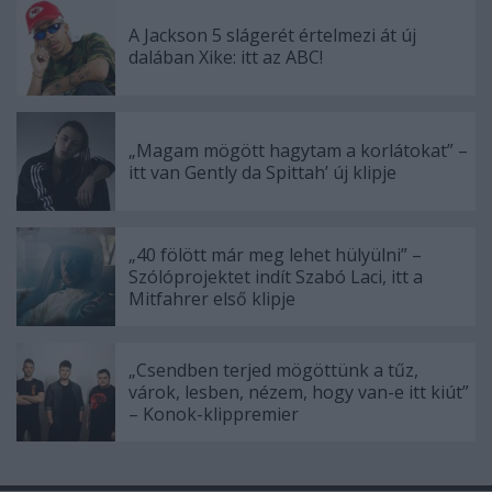
A Jackson 5 slágerét értelmezi át új
dalában Xike: itt az ABC!
„Magam mögött hagytam a korlátokat” –
itt van Gently da Spittah’ új klipje
„40 fölött már meg lehet hülyülni” –
Szólóprojektet indít Szabó Laci, itt a
Mitfahrer első klipje
„Csendben terjed mögöttünk a tűz,
várok, lesben, nézem, hogy van-e itt kiút”
– Konok-klippremier