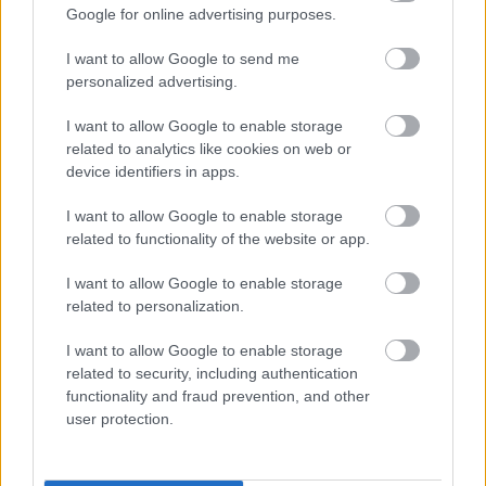
Google for online advertising purposes.
A zenekar a városmajori szülinapi koncerten az
I want to allow Google to send me
eddigi öt Rutkai Bori Banda-album mindegyikéről
personalized advertising.
fog játszani dalokat, sőt még egy új számmal is
előrukkolnak. Az eseményre jegyek már
online
I want to allow Google to enable storage
kaphatók
.
related to analytics like cookies on web or
device identifiers in apps.
MIKULÁSOS, ADVENTI KLIPEK A RUTKAI BORI
BANDÁTÓL
I want to allow Google to enable storage
related to functionality of the website or app.
I want to allow Google to enable storage
Rutkai Bori Banda a Facebookon
related to personalization.
A
Premier
rovat cikkeinek megjelenését
a
Hangfoglaló
I want to allow Google to enable storage
Program
keretében a
Nemzeti Kulturális
related to security, including authentication
Alap
támogatta.
functionality and fraud prevention, and other
user protection.