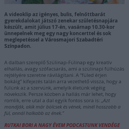
A videoklip az igényes, bulis, felnőttbarát
gyerekdalokat játszó zenekar születésnapjára
készült, amit július 17-én, vasárnap 10.30-kor
ünnepelnek meg egy nagy koncerttel és sok
meglepetéssel a
Városmajori Szabadtéri
Színpad
on.
A dalban szereplő Szülinap-Fülinap egy kreatív
elhallás, avagy szófacsarás, ami a szülinapi fülhúzás
rejtélyére szeretne rávilágítani. A “füled érjen
bokáig” kifejezés talán arra vezethető vissza, hogy a
fülünk az a szervünk, amelyik életünk végéig
növekszik. Persze közben a hallás már lehet, hogy
romlik, erre utal a dal egyik fontos sora is: „
Azt
mondják, akik már bölcsek és vének, minél hosszabb a
fül, annál halkabb az ének.”
RUTKAI BORI A NAGY ÉVEM PODCASTUNK VENDÉGE