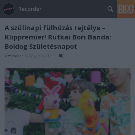
Recorder
A szülinapi fülhúzás rejtélye –
Klippremier! Rutkai Bori Banda:
Boldog Születésnapot
srecorder
•
2022. június 21.