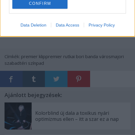
CONFIRM
Data Deletion
Data Access
Privacy Policy
Címkék:
premier
klippremier
rutkai bori banda
városmajori
szabadtéri színpad
Ajánlott bejegyzések:
Kolorblind új dala a toxikus nyári
optimizmus ellen – itt a szar ez a nap