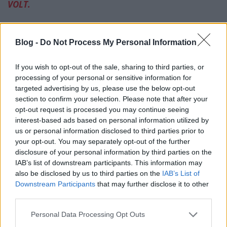
VOLT.
A klipben gyerekszereplők mutatják be az ünnepi
fülhúzogatást
Rutkai Bori
horgolt bábjaival,
Blog -
Do Not Process My Personal Information
amelyek a zenekar koncertjeinek állandó szereplői is
egyben. Aztán érkezik az ünnepi torta. A gyertyáit
If you wish to opt-out of the sale, sharing to third parties, or
pedig minden szereplő, nagyszülők és unokák,
processing of your personal or sensitive information for
zenekari tagok, sőt még egy kisbaba és egy spániel
targeted advertising by us, please use the below opt-out
is elfújják szépen sorban. Olyan ez a videóklip, mint
section to confirm your selection. Please note that after your
egy igazi nagy családi buli, főleg a zenekari tagok
opt-out request is processed you may continue seeing
rokonai, gyerekei, barátai szerepelnek a kisfilmben.
interest-based ads based on personal information utilized by
Sőt,
Horváth Árpád
operatőr és az animációkat
us or personal information disclosed to third parties prior to
készítő
Kájel Juci
is férj és feleség.
your opt-out. You may separately opt-out of the further
disclosure of your personal information by third parties on the
Maga a dal egy korábbi
Rutkai Bori Banda
-
IAB’s list of downstream participants. This information may
lemezen, a Fonogram-díjas
Űrdöngölők
albumon
also be disclosed by us to third parties on the
IAB’s List of
jelent meg. A videóban hallható verzió azonban egy
Downstream Participants
that may further disclose it to other
újrakevert változat, amelyen már a zenekarhoz
third parties.
időközben csatlakozott
Nemes Janó
fuvolaszólamai
Please note that this website/app uses one or more Google
is hallhatóak. A szülinapi dalban egy-egy
Personal Data Processing Opt Outs
services and may gather and store information including but
pillanatban
Sena
vagy
Mező Misi
hangját is