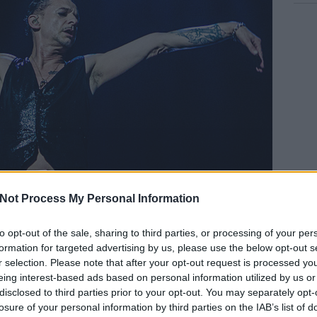
Not Process My Personal Information
szen különleges zenei világba, amit a kizárólag
a Bandcampen
lnek, illetve körülnézett a relaxációs muzsikák piacán, és
to opt-out of the sale, sharing to third parties, or processing of your per
m érdekel, hogy konkrétan milyen előadót hallgat, elég nekik, ha
formation for targeted advertising by us, please use the below opt-out s
n.
r selection. Please note that after your opt-out request is processed y
eing interest-based ads based on personal information utilized by us or
tő
Keeley Forsyth
zenéje. A legtöbb kritikában felbukkan a
disclosed to third parties prior to your opt-out. You may separately opt-
jelző, és
Nicó
hoz,
Beth Gibbons
hoz és
Scott Walker
késői
losure of your personal information by third parties on the IAB’s list of
ei karrierbe kezdő brit színésznő eddigi lemezeit.