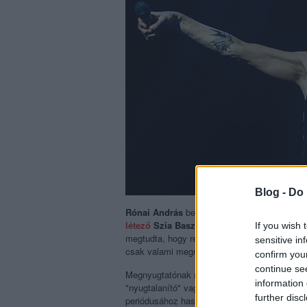
Blog -
Do 
Rónai András
belevetette magát abba az egé
létező
Szia Baszdmeg
kiadó anyagai képvise
If you wish 
megtudta, hogy rengeteg embert egyáltalán ne
sensitive in
csak valami megnyugtató duruzsol a háttérbe
confirm you
continue se
Megnyugtatónak semmiképpen nem nevezhe
information 
"nyugtalanító" vagy a "lesújtó" vagy a "para" 
further disc
periódusához hasonlítják a negyven felett zen