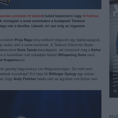
jesztési pontokat itt találod
) tudod beszerezni vagy
itt házhoz
ek címlapján a most szombaton a budapesti Telekom
a Ragu néz a távolba. Lássuk, mi van még az ingyenes
született
Priya Ragu
könyvelőként dolgozott egy légitársaságnál,
y esélyt adni a zenei karriernek. A Telekom Electronic Beats
énekesnővel
Soós Tamás
beszélgetett, aki interjúzott még a
Señor
letve a hazánkban már sokadjára fellépő
Whispering Sons
nevű
ne Kuppens
szel.
i és gazdag hagyománya van Magyarországon. De miért pont
atának muzsikája? Ezt tárja fel
Wittinger György
egy erősen
 ad, hogy
Andy Fletcher
halála után az együttes már biztos nem
BEL