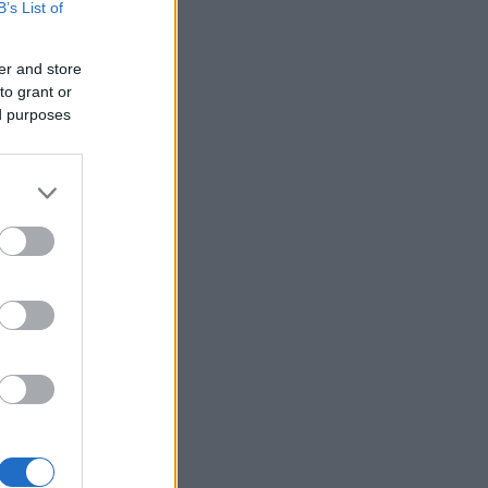
B’s List of
er and store
to grant or
ed purposes