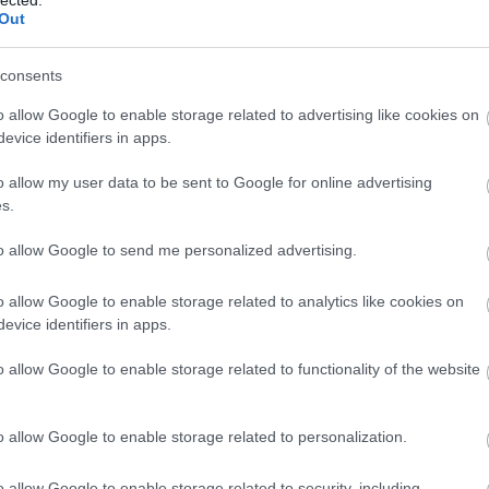
Out
yik legendás lemeze, a
The Rise and Fall of Ziggy Stardust and
r András
elmerül a koncepcióalbum világában, feltérképezi Bowie
hatott a gyufafejű, biszexuális űrlény figurája a későbbi
consents
o allow Google to enable storage related to advertising like cookies on
evice identifiers in apps.
o allow my user data to be sent to Google for online advertising
s.
to allow Google to send me personalized advertising.
o allow Google to enable storage related to analytics like cookies on
evice identifiers in apps.
o allow Google to enable storage related to functionality of the website
o allow Google to enable storage related to personalization.
o allow Google to enable storage related to security, including