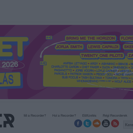
Mi a Recorder?
Hol a Recorder?
Előfizetés
Régi Recorderek