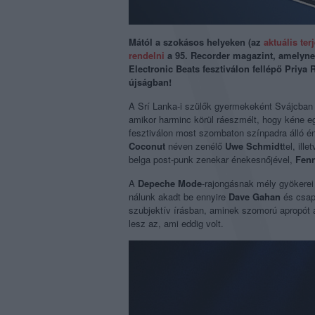
Mától a szokásos helyeken (az
aktuális ter
rendelni
a 95. Recorder magazint, amelyn
Electronic Beats fesztiválon fellépő Priy
újságban!
A Srí Lanka-i szülők gyermekeként Svájcban 
amikor harminc körül ráeszmélt, hogy kéne eg
fesztiválon most szombaton színpadra álló 
Coconut
néven zenélő
Uwe Schmidt
tel, il
belga post-punk zenekar énekesnőjével,
Fen
A
Depeche Mode
-rajongásnak mély gyökere
nálunk akadt be ennyire
Dave Gahan
és csap
szubjektív írásban, aminek szomorú apropót
lesz az, ami eddig volt.