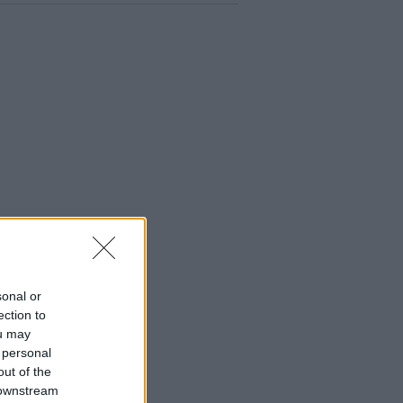
sonal or
ection to
ou may
 personal
out of the
 downstream