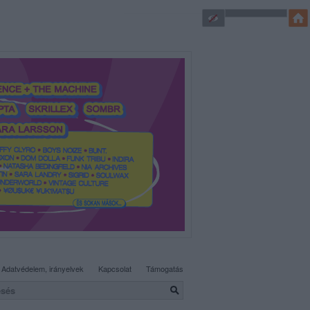
SÜTI BEÁLLÍTÁSOK MÓDOSÍTÁSA
Adatvédelem, irányelvek
Kapcsolat
Támogatás