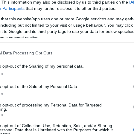
. This information may also be disclosed by us to third parties on the
IA
Participants
that may further disclose it to other third parties.
 that this website/app uses one or more Google services and may gath
including but not limited to your visit or usage behaviour. You may click 
 to Google and its third-party tags to use your data for below specifi
ogle consent section.
l Data Processing Opt Outs
o opt-out of the Sharing of my personal data.
In
o opt-out of the Sale of my Personal Data.
In
to opt-out of processing my Personal Data for Targeted
ing.
In
meséli az ország első független lemezkiadójának, a nyolcvanas
o opt-out of Collection, Use, Retention, Sale, and/or Sharing
ernecker Dávid
pedig a pécsi zenei színtérről szóló, alapos és
ersonal Data that Is Unrelated with the Purposes for which it
méltatja.
lected.