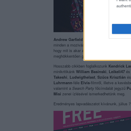
authenti
Andrew Garfield
- aki depis Pókembertől kezd
minden a mozivásznon - épp a minap jelentette
hogy mit is akar az élettől. Több se kellett
Rá
meghökkentően gazdag pályaképét.
Hosszabb cikkben foglalkozunk
Kendrick La
minikritikánk
William Basinski
,
Leikeli47
é
Takeshi
,
Ludwigthelast
,
Szűcs Krisztián
é
Luhrmann
-féle
Elvis
-filmről, illetve a kevé
valamint a
Search Party
főcímdalát jegyzű
Pu
Misi
zenei ízlésével ismerkedhetünk meg.
Eredményes lapvadászatot kívánunk, július 7