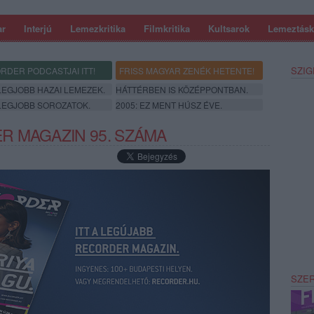
ar
Interjú
Lemezkritika
Filmkritika
Kultsarok
Lemeztásk
SZIG
RDER PODCASTJAI ITT!
FRISS MAGYAR ZENÉK HETENTE!
 LEGJOBB HAZAI LEMEZEK.
HÁTTÉRBEN IS KÖZÉPPONTBAN.
 LEGJOBB SOROZATOK.
2005: EZ MENT HÚSZ ÉVE.
 MAGAZIN 95. SZÁMA
SZE