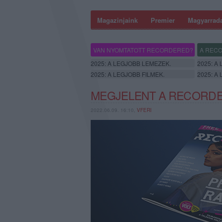
Magazinjaink
Premier
Magyarrad
VAN NYOMTATOTT RECORDERED?
A RECO
2025: A LEGJOBB LEMEZEK.
2025: A
2025: A LEGJOBB FILMEK.
2025: A
MEGJELENT A RECORDER
2022.06.09. 16:10,
VFERI