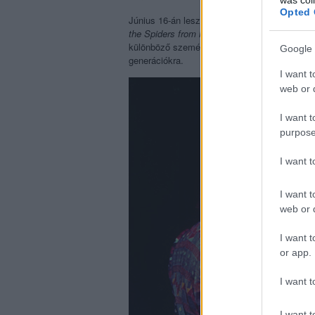
Opted 
Június 16-án lesz ötvenéves
David Bowie
eg
the Spiders from Mars
. Ennek örömére
Huszá
különböző személyiségeit, és megnézi, hogyan 
Google 
generációkra.
I want t
web or d
I want t
purpose
I want 
I want t
web or d
I want t
or app.
I want t
I want t