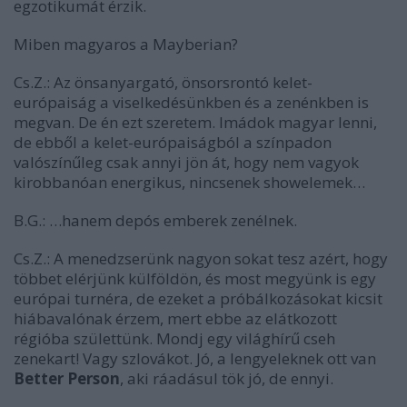
egzotikumát érzik.
Miben magyaros a Mayberian?
Cs.Z.:
Az önsanyargató, önsorsrontó kelet-
európaiság a viselkedésünkben és a zenénkben is
megvan. De én ezt szeretem. Imádok magyar lenni,
de ebből a kelet-európaiságból a színpadon
valószínűleg csak annyi jön át, hogy nem vagyok
kirobbanóan energikus, nincsenek showelemek…
B.G.:
…hanem depós emberek zenélnek.
Cs.Z.:
A menedzserünk nagyon sokat tesz azért, hogy
többet elérjünk külföldön, és most megyünk is egy
európai turnéra, de ezeket a próbálkozásokat kicsit
hiábavalónak érzem, mert ebbe az elátkozott
régióba születtünk. Mondj egy világhírű cseh
zenekart! Vagy szlovákot. Jó, a lengyeleknek ott van
Better Person
, aki ráadásul tök jó, de ennyi.