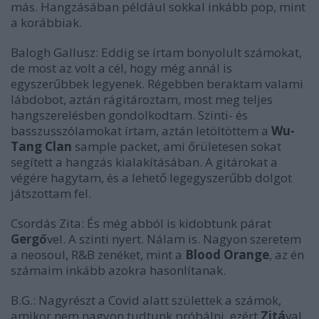
más. Hangzásában például sokkal inkább pop, mint
a korábbiak.
Balogh Gallusz:
Eddig se írtam bonyolult számokat,
de most az volt a cél, hogy még annál is
egyszerűbbek legyenek. Régebben beraktam valami
lábdobot, aztán rágitároztam, most meg teljes
hangszerelésben gondolkodtam. Szinti- és
basszusszólamokat írtam, aztán letöltöttem a
Wu-
Tang Clan
sample packet, ami őrületesen sokat
segített a hangzás kialakításában. A gitárokat a
végére hagytam, és a lehető legegyszerűbb dolgot
játszottam fel.
Csordás Zita:
És még abból is kidobtunk párat
Gergő
vel. A szinti nyert. Nálam is. Nagyon szeretem
a neosoul, R&B zenéket, mint a
Blood Orange
, az én
számaim inkább azokra hasonlítanak.
B.G.:
Nagyrészt a Covid alatt születtek a számok,
amikor nem nagyon tudtunk próbálni, ezért
Zitá
val