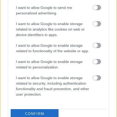
jazzgitározásról, és azt hitték, én is az vagyok. Az
I want to allow Google to send me
egész buliban tettettem, mert jó volt legalább egy
personalized advertising.
estére gitárosnak érezni magam. Máskor hülyén
érzem magam a gitárosok között, akik a kedvenc
I want to allow Google to enable storage
akkordjukról meg az új pedáljaikról beszélgetnek,
related to analytics like cookies on web or
miközben én örülök, ha nem fordítva fogom meg a
device identifiers in apps.
gitárt.
I want to allow Google to enable storage
A festőművész Nemes Anna mesélte, aki Csuja
related to functionality of the website or app.
Lászlóval a
Szelíd
et rendezte – az első magyar filmet,
ami bejutott a Sundance versenyprogramjába –,
I want to allow Google to enable storage
hogy őt is biztos beképzeltnek tartották a
related to personalization.
forgatáson, mert annyira szorongott, amiért nem
volt meg a technikai tudása, hogy kevésbé tudott
I want to allow Google to enable storage
másokra figyelni. Viszont a képzettség hiányának
related to security, including authentication
volt egy olyan előnye is, hogy eszébe jutottak olyan
functionality and fraud prevention, and other
dolgok is, ami a filmeseknek nem feltétlenül, mert
user protection.
őket jobban kötötték annak a gondolkodási
rendszernek a szabályai, amelyben szocializálódtak.
CONFIRM