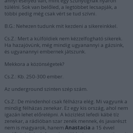
annyi esélyed van, mint egy szúnyognak nyáron
túlélni. Sok van belőled, a legtöbbet lecsapják, a
többi pedig még csak vért se tud szívni.
B.G.:
Nehezen tudunk mit kezdeni a sikereinkkel.
Cs.Z.:
Mert a külföldiek nem kézzelfogható sikerek.
Ha hazajövünk, még mindig ugyanannyi a gázsink,
és ugyanannyi embernek játszunk.
Mekkora a közönségetek?
Cs.Z.:
Kb. 250-300 ember.
Az underground szinten szép szám.
Cs.Z.:
De mindenhol csak félházra elég. Mi vagyunk a
mindig félházas zenekar. Ez egy kis ország, ahol nem
igazán lehet előrelépni. A közízlést lefedi kábé tíz
zenekar, a rádióban szar zenék mennek, és javarészt
nem is magyarok, hanem
Anastacia
a 15 évvel