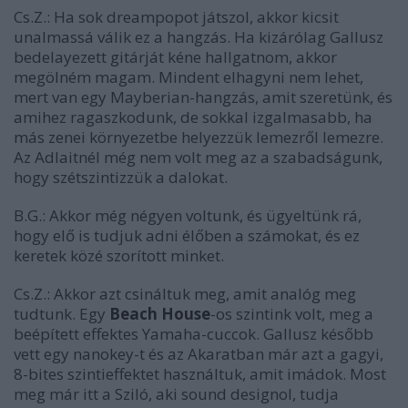
Cs.Z.:
Ha sok dreampopot játszol, akkor kicsit
unalmassá válik ez a hangzás. Ha kizárólag Gallusz
bedelayezett gitárját kéne hallgatnom, akkor
megölném magam. Mindent elhagyni nem lehet,
mert van egy Mayberian-hangzás, amit szeretünk, és
amihez ragaszkodunk, de sokkal izgalmasabb, ha
más zenei környezetbe helyezzük lemezről lemezre.
Az
Adlait
nél még nem volt meg az a szabadságunk,
hogy szétszintizzük a dalokat.
B.G.:
Akkor még négyen voltunk, és ügyeltünk rá,
hogy elő is tudjuk adni élőben a számokat, és ez
keretek közé szorított minket.
Cs.Z.:
Akkor azt csináltuk meg, amit analóg meg
tudtunk. Egy
Beach House
-os szintink volt, meg a
beépített effektes Yamaha-cuccok. Gallusz később
vett egy nanokey-t és az
Akarat
ban már azt a gagyi,
8-bites szintieffektet használtuk, amit imádok. Most
meg már itt a Sziló, aki sound designol, tudja