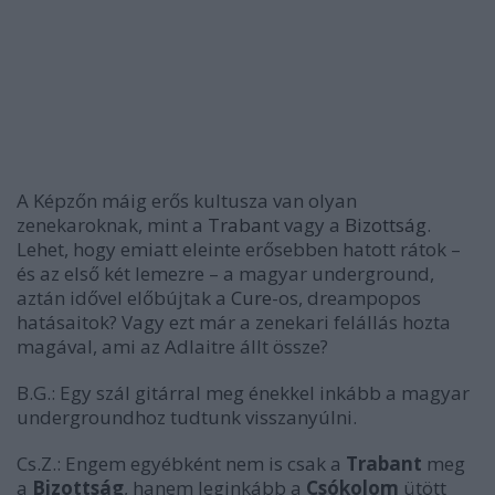
A Képzőn máig erős kultusza van olyan
zenekaroknak, mint a
Trabant
vagy a
Bizottság
.
Lehet, hogy emiatt eleinte erősebben hatott rátok –
és az első két lemezre – a magyar underground,
aztán idővel előbújtak a
Cure
-os, dreampopos
hatásaitok? Vagy ezt már a zenekari felállás hozta
magával, ami az
Adlait
re állt össze?
B.G.:
Egy szál gitárral meg énekkel inkább a magyar
undergroundhoz tudtunk visszanyúlni.
Cs.Z.:
Engem egyébként nem is csak a
Trabant
meg
a
Bizottság
, hanem leginkább a
Csókolom
ütött