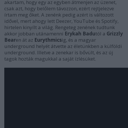
akartam, hogy egy az egyben átmenjen az üzenet,
csak azt, hogy belőlem távozzon, ezért rejtjelezve
írtam meg őket. A zenénk pedig azért is változott
idővel, mert ahogy lett Deezer, YouTube és Spotify,
hirtelen kinyílt a világ. Rengeteg zenének tudtunk
akkor jobban utánamenni
Erykah Badu
tól a
Grizzly
Bear
en át az
Eurythmics
ig, és a magyar
underground helyét átvette az életünkben a külföldi
underground. Illetve a zenekar is bővült, és az új
tagok hozták magukkal a saját ízlésüket.