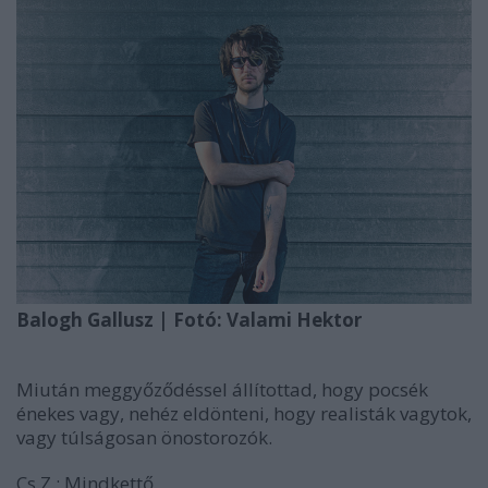
Balogh Gallusz | Fotó: Valami Hektor
Miután meggyőződéssel állítottad, hogy pocsék
énekes vagy, nehéz eldönteni, hogy realisták vagytok,
vagy túlságosan önostorozók.
Cs.Z.:
Mindkettő.