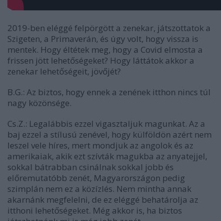
2019-ben eléggé felpörgött a zenekar, játszottatok a
Szigeten, a Primaverán, és úgy volt, hogy vissza is
mentek. Hogy éltétek meg, hogy a Covid elmosta a
frissen jött lehetőségeket? Hogy láttátok akkor a
zenekar lehetőségeit, jövőjét?
B.G.:
Az biztos, hogy ennek a zenének itthon nincs túl
nagy közönsége.
Cs.Z.:
Legalábbis ezzel vigasztaljuk magunkat. Az a
baj ezzel a stílusú zenével, hogy külföldön azért nem
leszel vele híres, mert mondjuk az angolok és az
amerikaiak, akik ezt szívták magukba az anyatejjel,
sokkal bátrabban csinálnak sokkal jobb és
előremutatóbb zenét, Magyarországon pedig
szimplán nem ez a közízlés. Nem mintha annak
akarnánk megfelelni, de ez eléggé behatárolja az
itthoni lehetőségeket. Még akkor is, ha biztos