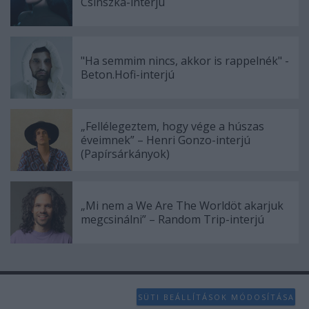
Csinszka-interjú
"Ha semmim nincs, akkor is rappelnék" -
Beton.Hofi-interjú
„Fellélegeztem, hogy vége a húszas
éveimnek” – Henri Gonzo-interjú
(Papírsárkányok)
„Mi nem a We Are The Worldöt akarjuk
megcsinálni” – Random Trip-interjú
SÜTI BEÁLLÍTÁSOK MÓDOSÍTÁSA