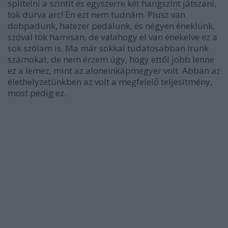
splitelni a szintit és egyszerre két hangszínt játszani,
tök durva arc! Én ezt nem tudnám. Plusz van
dobpadünk, hatezer pedálunk, és négyen éneklünk,
szóval tök hamisan, de valahogy el van énekelve ez a
sok szólam is. Ma már sokkal tudatosabban írunk
számokat, de nem érzem úgy, hogy ettől jobb lenne
ez a lemez, mint az
aloneinkápmegyer
volt. Abban az
élethelyzetünkben az volt a megfelelő teljesítmény,
most pedig ez.