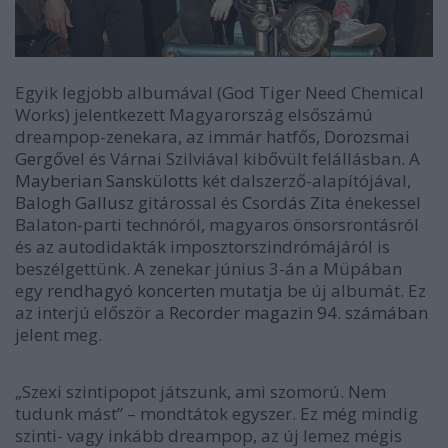
Egyik legjobb albumával (
God Tiger Need Chemical
Works
) jelentkezett Magyarország elsőszámú
dreampop-zenekara, az immár hatfős,
Dorozsmai
Gergő
vel és Várnai Szilviával kibővült felállásban. A
Mayberian Sanskülotts
két dalszerző-alapítójával,
Balogh Gallusz
gitárossal és
Csordás Zita
énekessel
Balaton-parti technóról, magyaros önsorsrontásról
és az autodidakták imposztorszindrómájáról is
beszélgettünk. A zenekar június 3-án a Müpában
egy
rendhagyó koncerten
mutatja be új albumát. Ez
az interjú először a
Recorder magazin 94. számában
jelent meg.
„Szexi szintipopot játszunk, ami szomorú. Nem
tudunk mást” – mondtátok egyszer. Ez még mindig
szinti- vagy inkább dreampop, az új lemez mégis