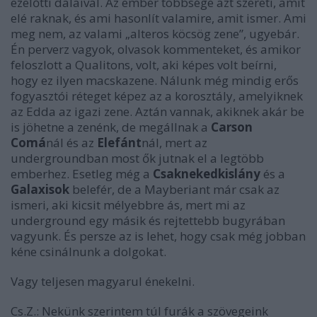
ezelőtti dalaival. Az ember többsége azt szereti, amit
elé raknak, és ami hasonlít valamire, amit ismer. Ami
meg nem, az valami „alteros köcsög zene”, ugyebár.
Én perverz vagyok, olvasok kommenteket, és amikor
feloszlott a Qualitons, volt, aki képes volt beírni,
hogy ez ilyen macskazene. Nálunk még mindig erős
fogyasztói réteget képez az a korosztály, amelyiknek
az Edda az igazi zene. Aztán vannak, akiknek akár be
is jöhetne a zenénk, de megállnak a
Carson
Comá
nál és az
Elefánt
nál, mert az
undergroundban most ők jutnak el a legtöbb
emberhez. Esetleg még a
Csaknekedkislány
és a
Galaxisok
belefér, de a Mayberiant már csak az
ismeri, aki kicsit mélyebbre ás, mert mi az
underground egy másik és rejtettebb bugyrában
vagyunk. És persze az is lehet, hogy csak még jobban
kéne csinálnunk a dolgokat.
Vagy teljesen magyarul énekelni.
Cs.Z.:
Nekünk szerintem túl furák a szövegeink