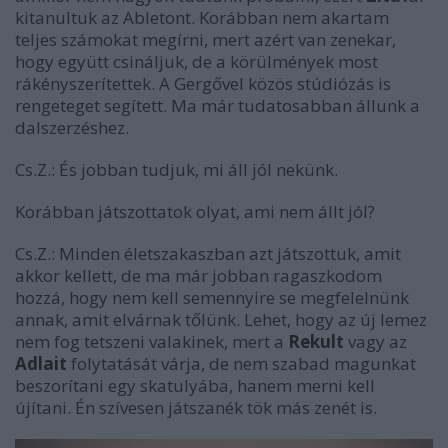
kitanultuk az Abletont. Korábban nem akartam
teljes számokat megírni, mert azért van zenekar,
hogy együtt csináljuk, de a körülmények most
rákényszerítettek. A Gergővel közös stúdiózás is
rengeteget segített. Ma már tudatosabban állunk a
dalszerzéshez.
Cs.Z.:
És jobban tudjuk, mi áll jól nekünk.
Korábban játszottatok olyat, ami nem állt jól?
Cs.Z.:
Minden életszakaszban azt játszottuk, amit
akkor kellett, de ma már jobban ragaszkodom
hozzá, hogy nem kell semennyire se megfelelnünk
annak, amit elvárnak tőlünk. Lehet, hogy az új lemez
nem fog tetszeni valakinek, mert a
Rekult
vagy az
Adlait
folytatását várja, de nem szabad magunkat
beszorítani egy skatulyába, hanem merni kell
újítani. Én szívesen játszanék tök más zenét is.