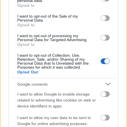
personal data.
grant or deny consent to Google and its third-party tags to
Opted In
use your data for below specified purposes in below Google
Csordás Zita | Fotó: Valami Hektor
consent section.
I want to opt-out of the Sale of my
Personal Data.
Opted In
Az undergroundban a képzettségnél fontosabb,
I want to opt-out of processing my
hogy saját karaktered legyen. Ami neked megvan.
Personal Data for Targeted Advertising.
Opted In
Cs.Z.:
De szeretnék képzettebb lenni, mert
I want to opt-out of Collection, Use,
autodidaktaként imposztor vagy, aki a zenészek
Retention, Sale, and/or Sharing of my
babérjaira tör és elveszi előlük a fellépési
Personal Data that Is Unrelated with the
Purposes for which it was collected.
lehetőséget.
Opted Out
B.G.:
Én is sokszor érzem ezt.
Google consents
Vagyis imposztorszindrómátok van.
I want to allow Google to enable storage
related to advertising like cookies on web or
B.G.:
Persze, hogy az van. Egyszer a Kék Lóban
device identifiers in apps.
elhitték, hogy jazzgitáros vagyok, a korábbi
szintisünk,
Nagy Emma
születésnapi buliján.
I want to allow my user data to be sent to
Kimentem cigizni, a jazzgitárosok ott beszélgettek a
Google for online advertising purposes.