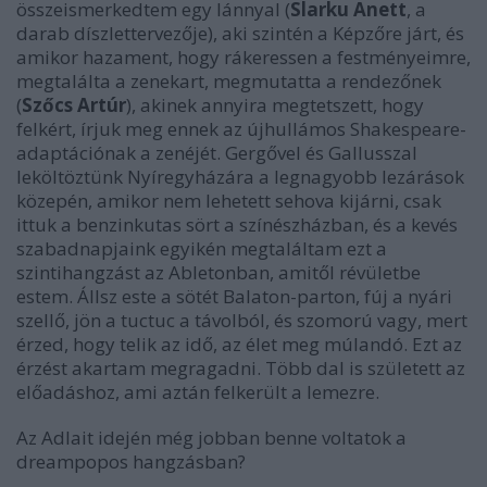
összeismerkedtem egy lánnyal (
Slarku Anett
, a
darab díszlettervezője), aki szintén a Képzőre járt, és
amikor hazament, hogy rákeressen a festményeimre,
megtalálta a zenekart, megmutatta a rendezőnek
(
Szőcs Artúr
), akinek annyira megtetszett, hogy
felkért, írjuk meg ennek az újhullámos Shakespeare-
adaptációnak a zenéjét. Gergővel és Gallusszal
leköltöztünk Nyíregyházára a legnagyobb lezárások
közepén, amikor nem lehetett sehova kijárni, csak
ittuk a benzinkutas sört a színészházban, és a kevés
szabadnapjaink egyikén megtaláltam ezt a
szintihangzást az Abletonban, amitől révületbe
estem. Állsz este a sötét Balaton-parton, fúj a nyári
szellő, jön a tuctuc a távolból, és szomorú vagy, mert
érzed, hogy telik az idő, az élet meg múlandó. Ezt az
érzést akartam megragadni. Több dal is született az
előadáshoz, ami aztán felkerült a lemezre.
Az
Adlait
idején még jobban benne voltatok a
dreampopos hangzásban?