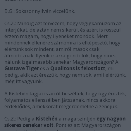
B.G.:
Sokszor nyilván viccelünk.
Cs.Z.:
Mindig azt tervezem, hogy végigkamuzom az
interjúkat, de aztán nem sikerül, és azért is rosszul
érzem magam, hogy ilyeneket mondok. Mert
mindennek ellenére számomra is elképesztő, hogy
elértünk sok mindent, amiről mások csak
álmodoznak. Ilyenkor arra gondolok, hogy nincs
nálunk izgalmasabb zenekar Magyarországon? A
Gustave Tiger
és a
Qualitons
is
feloszlott
, mi
pedig, akik azt érezzük, hogy nem sok, amit elértünk,
még itt vagyunk.
A Kistehén tagjai is
arról beszéltek
, hogy úgy érezték,
folyamatos ellenszélben játszanak, nincs akkora
érdeklődés, amekkorát megérdemelne a zenéjük.
Cs.Z.:
Pedig a
Kistehén
a maga szintjén
egy nagyon
sikeres zenekar volt
. Pont ez az: Magyarországon