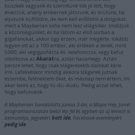
büszkék vagyunk és szerintünk tök jó lett, hogy
élvezzük, ahány embernek játszunk, és örülünk, ha
eljutunk külföldre, de nem kell erőltetni a dolgokat,
mert a Mayberian soha nem lesz világsiker. Imádjuk
a közönségünket, és ha látom az első sorban a
gigafanokat, akkor úgy érzem, már megérte. Inkább
legyen ott az a 100 ember, aki értékeli a zenét, mint
5000, aki végigpofázza és -telefonozza, vagy befut
sikoltozva az
Akarat
ra, aztán hazamegy. Aztán
persze lehet, hogy csak slágeresebb dalokat kéne
írni. Lefekvéskor mindig akkora slágerek jutnak
eszembe, feléneklem őket, és másnap nem értem, mi
akar lenni az, hogy tü-dü-düdü. Pedig azzal lehet,
hogy befutnánk.
A Mayberian Sanskülotts június 3-án, a Müpa Hey, June!
programsorozatán belül lép fel és egyben az új lemezt is
bemutatja, jegyekért
katt ide
, Facebook-eseményért
pedig ide
.