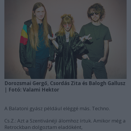
Dorozsmai Gergő, Csordás Zita és Balogh Gallusz
| Fotó: Valami Hektor
A
Balatoni gyász
például eléggé más. Techno.
Cs.Z.:
Azt a
Szentivánéji álom
hoz írtuk. Amikor még a
Retrockban dolgoztam eladóként,