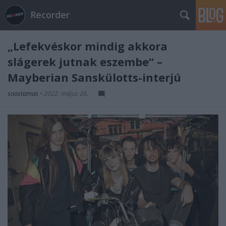
Recorder
„Lefekvéskor mindig akkora
slágerek jutnak eszembe” –
Mayberian Sanskülotts-interjú
soostamas
•
2022. május 26.