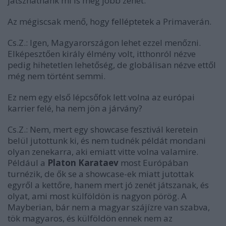
játszhatnánk mi is még jobb zenét.
Az mégiscsak menő, hogy
felléptetek
a Primaverán.
Cs.Z.:
Igen, Magyarországon lehet ezzel menőzni.
Elképesztően király élmény volt, itthonról nézve
pedig hihetetlen lehetőség, de globálisan nézve ettől
még nem történt semmi.
Ez nem egy első lépcsőfok lett volna az európai
karrier felé, ha nem jön a járvány?
Cs.Z.:
Nem, mert egy showcase fesztivál keretein
belül jutottunk ki, és nem tudnék példát mondani
olyan zenekarra, aki emiatt vitte volna valamire.
Például a
Platon Karataev
most Európában
turnézik, de ők se a showcase-ek miatt jutottak
egyről a kettőre, hanem mert jó zenét játszanak, és
olyat, ami most külföldön is nagyon pörög. A
Mayberian, bár nem a magyar szájízre van szabva,
tök magyaros, és külföldön ennek nem az