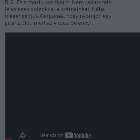
B.G.:
Ez a másik pozitívum. Nem rakjuk tele
felesleges dolgokkal a számainkat. Néha
megengedjük Gergőnek, hogy nyomjon egy
gitárszólót, mert az vicces, de ennyi.