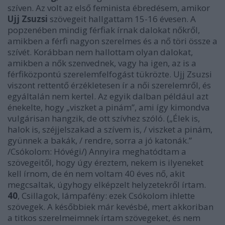
szíven. Az volt az első feminista ébredésem, amikor
Ujj Zsuzsi
szövegeit hallgattam 15-16 évesen. A
popzenében mindig férfiak írnak dalokat nőkről,
amikben a férfi nagyon szerelmes és a nő töri össze a
szívét. Korábban nem hallottam olyan dalokat,
amikben a nők szenvednek, vagy ha igen, az is a
férfiközpontú szerelemfelfogást tükrözte. Ujj Zsuzsi
viszont rettentő érzékletesen ír a női szerelemről, és
egyáltalán nem kertel. Az egyik dalban például azt
énekelte, hogy „viszket a pinám”, ami így kimondva
vulgárisan hangzik, de ott szívhez szóló. („Élek is,
halok is, széjjelszakad a szívem is, / viszket a pinám,
gyünnek a bakák, / rendre, sorra a jó katonák.”
/Csókolom:
Hóvégi
/) Annyira meghatódtam a
szövegeitől, hogy úgy éreztem, nekem is ilyeneket
kell írnom, de én nem voltam 40 éves nő, akit
megcsaltak, úgyhogy elképzelt helyzetekről írtam.
40
,
Csillagok, lámpafény
: ezek Csókolom ihlette
szövegek. A későbbiek már kevésbé, mert akkoriban
a titkos szerelmeimnek írtam szövegeket, és nem