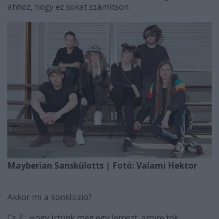
ahhoz, hogy ez sokat számítson.
Mayberian Sanskülotts | Fotó: Valami Hektor
Akkor mi a konklúzió?
Cs.Z.:
Hogy írtunk még egy lemezt, amire tök