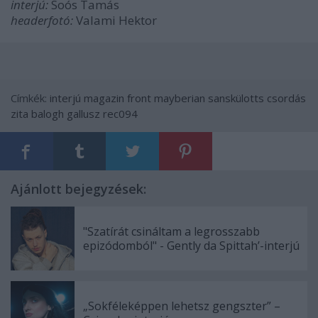
interjú:
Soós Tamás
headerfotó:
Valami Hektor
Címkék:
interjú
magazin
front
mayberian sanskülotts
csordás
zita
balogh gallusz
rec094
Ajánlott bejegyzések:
"Szatírát csináltam a legrosszabb
epizódomból" - Gently da Spittah’-interjú
„Sokféleképpen lehetsz gengszter” –