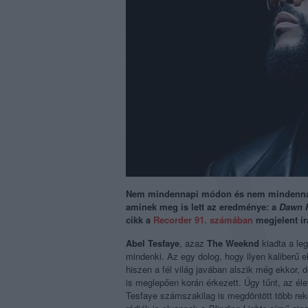
Nem mindennapi módon és nem mindennap
aminek meg is lett az eredménye: a
Dawn 
cikk a
Recorder 91. számában
megjelent írá
Abel Tesfaye
, azaz
The Weeknd
kiadta a le
mindenki. Az egy dolog, hogy ilyen kaliberű 
hiszen a fél világ javában alszik még ekkor,
is meglepően korán érkezett. Úgy tűnt, az é
Tesfaye számszakilag is megdöntött több rek