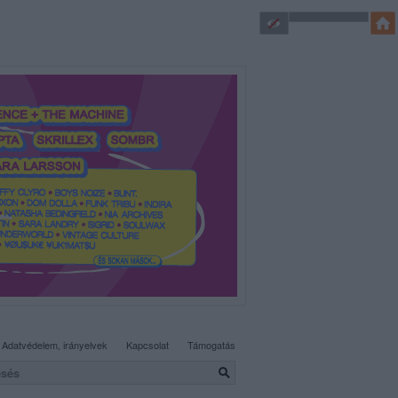
SÜTI BEÁLLÍTÁSOK MÓDOSÍTÁSA
Adatvédelem, irányelvek
Kapcsolat
Támogatás