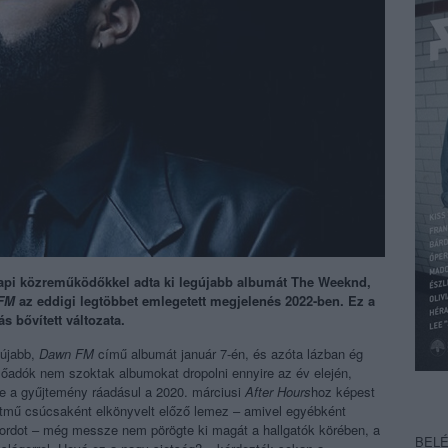
i közreműködőkkel adta ki legújabb albumát The Weeknd,
FM
az eddigi legtöbbet emlegetett megjelenés 2022-ben. Ez a
s bővített változata.
gújabb,
Dawn FM
című albumát január 7-én, és azóta lázban ég
előadók nem szoktak albumokat dropolni ennyire az év elején,
 de a gyűjtemény ráadásul a 2020. márciusi
After Hours
hoz képest
letmű csúcsaként elkönyvelt előző lemez
– amivel egyébként
ordot – még messze nem pörögte ki magát a hallgatók körében, a
BEL