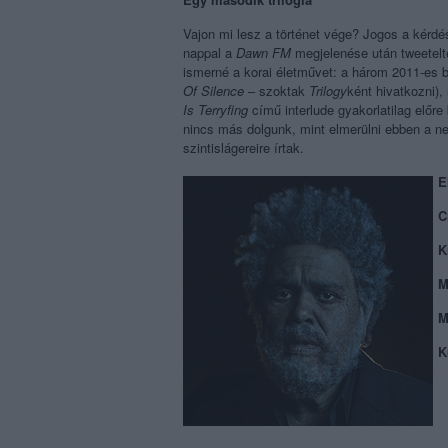
Vajon mi lesz a történet vége? Jogos a kérdé
nappal a
Dawn FM
megjelenése után tweetelte
ismerné a korai életművet: a három 2011-es
Of Silence
– szoktak
Trilogy
ként hivatkozni),
Is Terryfing
című interlude gyakorlatilag előre
nincs más dolgunk, mint elmerülni ebben a n
szintislágereire írtak.
E
C
K
M
M
K