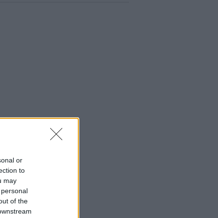
sonal or
ection to
ou may
 personal
out of the
 downstream