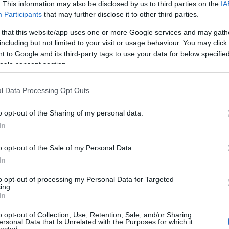
. This information may also be disclosed by us to third parties on the
IA
 csillagok tökéletesen egyszer, vagy elsülhet valami váratlanul jól
Participants
that may further disclose it to other third parties.
e a The Weeknd-szappanopera most már sok-sok éve olyan
ejezetekkel, amikhez fogható egyáltalán nem biztos, hogy volt a
 that this website/app uses one or more Google services and may gath
including but not limited to your visit or usage behaviour. You may click 
 to Google and its third-party tags to use your data for below specifi
ogle consent section.
yeket, de többet ad, ha minél inkább képben vagyunk. A The
úcsára ért a
Can't Feel My Face
-szel 2015-ben, és bár a
Starboy
ken a rákövetkező évben, egyértelművé vált, hogy emberünk
l Data Processing Opt Outs
 és figurával. Így valahol érthető is utólag, hogy miért kellett
ő The Weeknd-lemezre, a 2020-as
After Hours
re. Viszont ennek már
o opt-out of the Sharing of my personal data.
egtöbben álmodni sem mernek. A trap-R&B crossover
Heartless
In
ekndet, aki már nem az a kölyökképű valaki, aki korábban volt,
i, alkohol- és szerproblémákkal küzd, de leginkább: nem találja az
o opt-out of the Sale of my Personal Data.
fel mindent.
In
to opt-out of processing my Personal Data for Targeted
ing.
In
o opt-out of Collection, Use, Retention, Sale, and/or Sharing
ersonal Data that Is Unrelated with the Purposes for which it
lected.