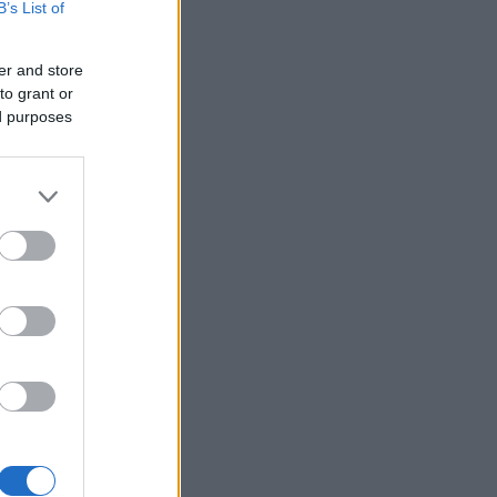
B’s List of
er and store
to grant or
ed purposes