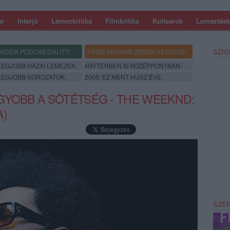
ar
Interjú
Lemezkritika
Filmkritika
Kultsarok
Lemeztásk
SZIG
RDER PODCASTJAI ITT!
FRISS MAGYAR ZENÉK HETENTE!
 LEGJOBB HAZAI LEMEZEK.
HÁTTÉRBEN IS KÖZÉPPONTBAN.
 LEGJOBB SOROZATOK.
2005: EZ MENT HÚSZ ÉVE.
GYOBB A SÖTÉTSÉG - THE WEEKND:
A)
SZE