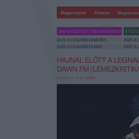
Magazinjaink
Premier
Magyarrad
VAN NYOMTATOTT RECORDERED?
A RECO
2025: A LEGJOBB LEMEZEK.
2025: A
2025: A LEGJOBB FILMEK.
2025: A
HAJNAL ELŐTT A LEGNA
DAWN FM (LEMEZKRITIK
2022.03.05. 10:52,
VFERI