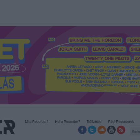
Mi a Recorder?
Hol a Recorder?
Előfizetés
Régi Recorderek