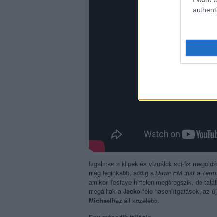
authenti
Izgalmas a klipek és vizuálok sci-fis megold
meg leginkább, addig a
Dawn FM
már a
Termi
amikor Tesfaye hirtelen megöregszik, de talál
megálltak a
Jacko
-féle hasonlítgatások, az ú
Michael
hez áll közelebb.
Egy második trilógia