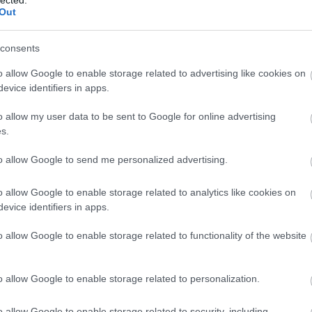
Out
consents
o allow Google to enable storage related to advertising like cookies on
evice identifiers in apps.
o allow my user data to be sent to Google for online advertising
s.
to allow Google to send me personalized advertising.
mában komoly eltérés van az
After Hours
és a
Dawn FM
közt: míg az
, addig az új lemez már ennek a zuhanásnak egyfajta felismeréséről
o allow Google to enable storage related to analytics like cookies on
elecsempészve így némi terápiás jelleget is a végeredménybe. És
evice identifiers in apps.
több ponton
Jim Carrey
, a számokat producerelő
Daniel Lopatin
ülbemászó, de egyáltalán nem giccses szintitémáival megtalálta
o allow Google to enable storage related to functionality of the website
szuperül viszi tovább az előző lemezek gondolatiságát, és egyben
ztalgiaőrületét.
o allow Google to enable storage related to personalization.
o allow Google to enable storage related to security, including