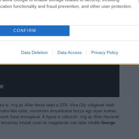
cation functionality and fraud prevention, and other user protection.
CONFIRM
Data Deletion
Data Access
Privacy Policy
ása is: míg az
After Hours
talán a
GTA: Vice City
világának felelt
nátor
-féle sötét, monokróm árnyalatokat hozza egy olyan korban,
kozik fiatal önmagával. A figura is változott: míg az
After Hours
nél
j lemezhez kitalált szett és megjelenés már talán inkább
George