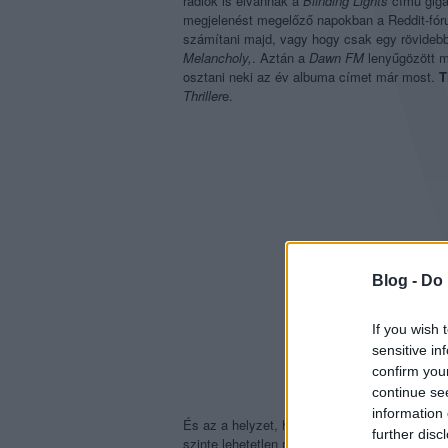
rádiók is elvannak a
Blinding Lights
című giga
megjelenést megelőző napokban a Reddit-fór
számítani majd, vagy hogy csak egy rövidebb
Melancholy,
. Aztán a
Dawn FM
lenyűgözött m
osztani neki az év albuma címet már most.
T
Thriller
e.
Blog -
Do 
If you wish 
sensitive in
confirm you
continue se
information 
És az a helyzet, hogy nehéz szembeszállni ez
further disc
szinte lehetetlen módon múl felül mindent az