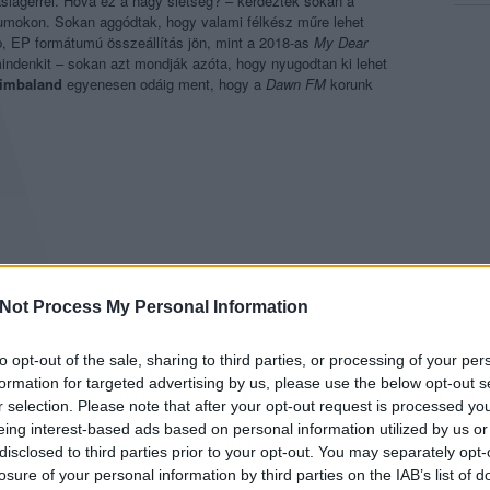
slágerrel. Hová ez a nagy sietség? – kérdezték sokan a
umokon. Sokan aggódtak, hogy valami félkész műre lehet
, EP formátumú összeállítás jön, mint a 2018-as
My Dear
indenkit – sokan azt mondják azóta, hogy nyugodtan ki lehet
imbaland
egyenesen odáig ment, hogy a
Dawn FM
korunk
Not Process My Personal Information
to opt-out of the sale, sharing to third parties, or processing of your per
formation for targeted advertising by us, please use the below opt-out s
r selection. Please note that after your opt-out request is processed y
eing interest-based ads based on personal information utilized by us or
disclosed to third parties prior to your opt-out. You may separately opt-
ekkel az állításokkal: a
Dawn FM
egy rendkívüli teljesítmény,
losure of your personal information by third parties on the IAB’s list of
 előadó eddigi munkásságából. És ez az utolsó félmondat az, ami