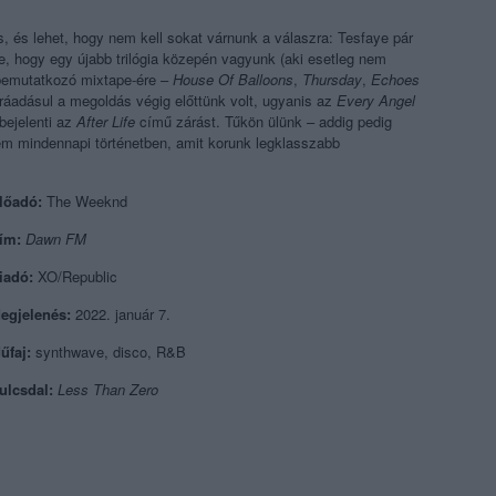
s, és lehet, hogy nem kell sokat várnunk a válaszra: Tesfaye pár
, hogy egy újabb trilógia közepén vagyunk (aki esetleg nem
 bemutatkozó mixtape-ére –
House Of Balloons
,
Thursday
,
Echoes
 ráadásul a megoldás végig előttünk volt, ugyanis az
Every Angel
 bejelenti az
After Life
című zárást. Tűkön ülünk – addig pedig
em mindennapi történetben, amit korunk legklasszabb
lőadó:
The Weeknd
ím:
Dawn FM
iadó:
XO/Republic
egjelenés:
2022. január 7.
űfaj:
synthwave, disco, R&B
ulcsdal:
Less Than Zero