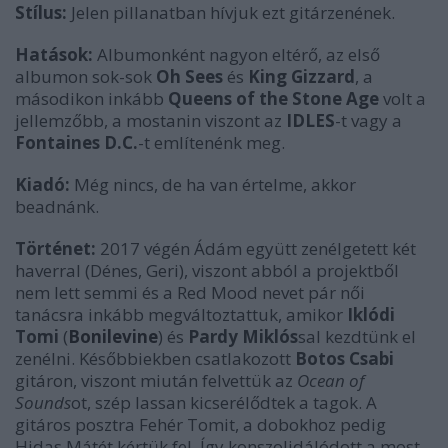
Stílus:
Jelen pillanatban hívjuk ezt gitárzenének.
Hatások:
Albumonként nagyon eltérő, az első
albumon sok-sok
Oh Sees
és
King Gizzard
, a
másodikon inkább
Queens of the Stone Age
volt a
jellemzőbb, a mostanin viszont az
IDLES
-t vagy a
Fontaines D.C.
-t említenénk meg.
Kiadó:
Még nincs, de ha van értelme, akkor
beadnánk.
Történet:
2017 végén Ádám együtt zenélgetett két
haverral (Dénes, Geri), viszont abból a projektből
nem lett semmi és a Red Mood nevet pár női
tanácsra inkább megváltoztattuk, amikor
Iklódi
Tomi
(
Bonilevine
) és
Pardy Miklós
sal kezdtünk el
zenélni. Későbbiekben csatlakozott
Botos Csabi
gitáron, viszont miután felvettük az
Ocean of
Sounds
ot, szép lassan kicserélődtek a tagok. A
gitáros posztra Fehér Tomit, a dobokhoz pedig
Hidas Mátét kértük fel. Így konszolidálódott a most