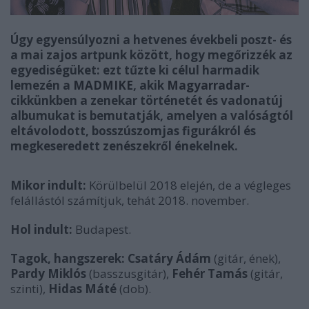
Úgy egyensúlyozni a hetvenes évekbeli poszt- és
a mai zajos artpunk között, hogy megőrizzék az
egyediségüket: ezt tűzte ki célul harmadik
lemezén a
MADMIKE
, akik
Magyarradar
-
cikkünkben a zenekar történetét és vadonatúj
albumukat is bemutatják, amelyen a valóságtól
eltávolodott, bosszúszomjas figurákról és
megkeseredett zenészekről énekelnek.
Mikor indult:
Körülbelül 2018 elején, de a végleges
felállástól számítjuk, tehát 2018. november.
Hol indult:
Budapest.
Tagok, hangszerek: Csatáry Ádám
(gitár, ének),
Pardy Miklós
(basszusgitár),
Fehér Tamás
(gitár,
szinti),
Hidas Máté
(dob).