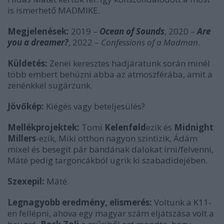
is ismerhető MADMIKE.
Megjelenések:
2019 –
Ocean of Sounds
, 2020 –
Are
you a dreamer?
, 2022 –
Confessions of a Madman
.
Küldetés:
Zenei keresztes hadjáratunk során minél
több embert behúzni abba az atmoszférába, amit a
zenénkkel sugárzunk.
Jövőkép:
Kiégés vagy beteljesülés?
Mellékprojektek:
Tomi
Kelenf
ø
ld
ezik és
Midnight
Millers
-ezik, Miki otthon nagyon szintizik, Ádám
mixel és besegít pár bandának dalokat írni/felvenni,
Máté pedig targoncákból ugrik ki szabadidejében.
Szexepil:
Máté.
Legnagyobb eredmény, elismerés:
Voltunk a K11-
en fellépni, ahova egy magyar szám eljátszása volt a