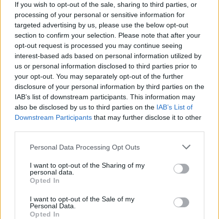
hangzásbeli kísérletezésekre is. Ezúton
If you wish to opt-out of the sale, sharing to third parties, or
megköszönnénk
Iklódi Tomi
nak a mikrofonokat és
processing of your personal or sensitive information for
Gyarmati Balázs
nak a basst és az egyéb pedálokat.
targeted advertising by us, please use the below opt-out
section to confirm your selection. Please note that after your
A vírus-sztori miatt ez alkalommal volt időnk
opt-out request is processed you may continue seeing
klipekkel megtámogatott single-ket kiadni:
Money
interest-based ads based on personal information utilized by
(2021. augusztus),
Inner Overdrive
(2021. november)
us or personal information disclosed to third parties prior to
és
Juicy News
(2022. január).
your opt-out. You may separately opt-out of the further
disclosure of your personal information by third parties on the
A lemezről Csatáry Ádám énekes-gitáros mesélt
IAB’s list of downstream participants. This information may
dalról dalra.
also be disclosed by us to third parties on the
IAB’s List of
Downstream Participants
that may further disclose it to other
Money
third parties.
Első single az albumról, programdal, nagyszabású
Please note that this website/app uses one or more Google
Personal Data Processing Opt Outs
refrénnel, dühösebb énekkel.
services and may gather and store information including but
not limited to your visit or usage behaviour. You may click to
I want to opt-out of the Sharing of my
personal data.
grant or deny consent to Google and its third-party tags to
Opted In
use your data for below specified purposes in below Google
consent section.
I want to opt-out of the Sale of my
Personal Data.
Opted In