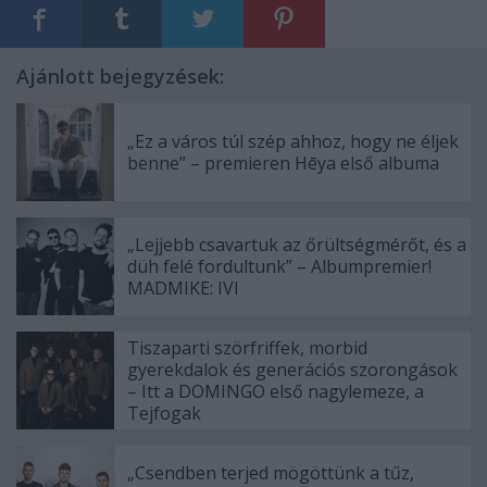
Ajánlott bejegyzések:
„Ez a város túl szép ahhoz, hogy ne éljek
benne” – premieren Hēya első albuma
„Lejjebb csavartuk az őrültségmérőt, és a
düh felé fordultunk” – Albumpremier!
MADMIKE: IVI
Tiszaparti szörfriffek, morbid
gyerekdalok és generációs szorongások
– Itt a DOMINGO első nagylemeze, a
Tejfogak
„Csendben terjed mögöttünk a tűz,