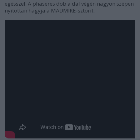
egésszel. A phaseres dob a dal végén nagyon szépen
nyitottan hagyja a MADMIKE-sztorit.