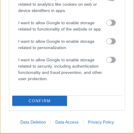
Reverse Revenge
related to analytics like cookies on web or
device identifiers in apps.
Egy régi történet alapján írtam ezt a két részből álló
dalt, talán a szövege az egyik legnehezebb volt, amit
I want to allow Google to enable storage
életemben írtam.
related to functionality of the website or app.
Juicy News
I want to allow Google to enable storage
related to personalization.
Kicsit oldja a hangulatot, örülök, hogy sikerült
összehozni ezt a popos refrént.
I want to allow Google to enable storage
related to security, including authentication
Swallow
functionality and fraud prevention, and other
user protection.
Szeretjük a zakatoló dobokat. A refrén egész szépen
feloldja, aztán mintha átcsapna egy QOTSA-számba
az egész. A dal az élni akarásról szól.
CONFIRM
Inner OD
Data Deletion
Data Access
Privacy Policy
Ebben a dalban hallható a legtöbb gitár egyszerre
(az outroban), finoman összefoglalja az útkeresést és