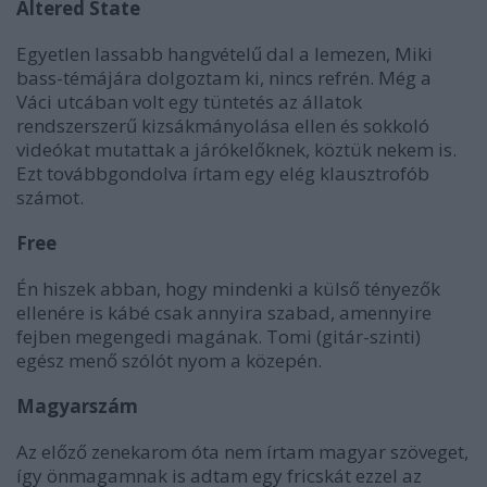
Altered State
Egyetlen lassabb hangvételű dal a lemezen, Miki
bass-témájára dolgoztam ki, nincs refrén. Még a
Váci utcában volt egy tüntetés az állatok
rendszerszerű kizsákmányolása ellen és sokkoló
videókat mutattak a járókelőknek, köztük nekem is.
Ezt továbbgondolva írtam egy elég klausztrofób
számot.
Free
Én hiszek abban, hogy mindenki a külső tényezők
ellenére is kábé csak annyira szabad, amennyire
fejben megengedi magának. Tomi (gitár-szinti)
egész menő szólót nyom a közepén.
Magyarszám
Az előző zenekarom óta nem írtam magyar szöveget,
így önmagamnak is adtam egy fricskát ezzel az