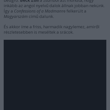
beugró.
Beck Zoli
a zsűriből azt mondta, hogy
inkább az angol nyelvű dalok állnak jobban nekünk.
Így a
Confessions of a Madman
re felkerült a
Magyarszám
című dalunk.
És akkor íme a friss, harmadik nagylemez, amiről
részletesebben is meséltek a srácok.