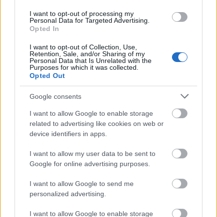
I want to opt-out of processing my
Personal Data for Targeted Advertising.
Opted In
I want to opt-out of Collection, Use,
Retention, Sale, and/or Sharing of my
Personal Data that Is Unrelated with the
Purposes for which it was collected.
Opted Out
Google consents
I want to allow Google to enable storage
related to advertising like cookies on web or
device identifiers in apps.
Envelope
I want to allow my user data to be sent to
Google for online advertising purposes.
A lemez címadója, a második versben hallható az a
bizonyos szöveg. Egy olyan emberről szól, aki
I want to allow Google to send me
megpróbált jót tenni, de végül mindent romba
personalized advertising.
döntött.
I want to allow Google to enable storage