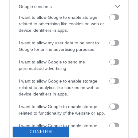
Google consents
I want to allow Google to enable storage
related to advertising like cookies on web or
device identifiers in apps.
„Pátkai Rozina versfeldolgozásainak egy része könnyen
I want to allow my user data to be sent to
megszerethető, de a "nehezebbekért" is megéri
Google for online advertising purposes.
megküzdeni”
– írtuk
kritikánkban
a
Minká
ról. A
Fekete ország
egyértelműen az előbbi. Rozina azóta
I want to allow Google to send me
egy Pilinszky-lemezzel is
jelentkezett
.
personalized advertising.
I want to allow Google to enable storage
related to analytics like cookies on web or
device identifiers in apps.
Címkék:
minka
pátkai rozina
I want to allow Google to enable storage
related to functionality of the website or app.
I want to allow Google to enable storage
Ajánlott bejegyzések:
CONFIRM
related to personalization.