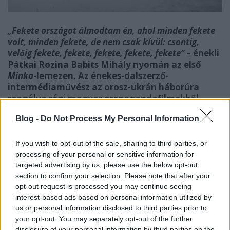
„Fekete országot álmodtam én, ahol minden fekete
volt, minden fekete, de nem csak kívül: csontig,
velőig fekete, fekete, fekete, fekete, fekete”
– énekli
Pátkai Rozina
Babits Mihály nyomán az első
Minka
-lemezen. Az énekes-dalszerző-
intermédiaművész az orosz-ukrán háborúra
reagálva régi magyar propagandafilmekből
készített most hozzá klipet.
Blog -
Do Not Process My Personal Information
„Sokat kutakodom régi filmtekercsek között, a klip
If you wish to opt-out of the sale, sharing to third parties, or
alapanyagára teljesen véletlenül bukkantam rá,
processing of your personal or sensitive information for
alaposabb nyomozás után kiderült, hogy ezek a
targeted advertising by us, please use the below opt-out
hetvenes években készült magyar propagandafilmek
section to confirm your selection. Please note that after your
eredeti szalagjai. Megrázó képek, megrázó szövegekkel”
opt-out request is processed you may continue seeing
– meséli
Rozina
, aki a
Dóczi Bencé
vel írt, feszülten
interest-based ads based on personal information utilized by
elektronikus verszenének egészen új dimenziót
us or personal information disclosed to third parties prior to
kölcsönzött a klippel és annak
your opt-out. You may separately opt-out of the further
időzítésével.
„Fájdalmas munkafolyamaton vagyunk
disclosure of your personal information by third parties on the