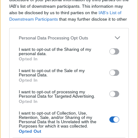
túl
Székács Dániel
lel, aki az első vágás után engem is
IAB’s list of downstream participants. This information may
újra bevont a kompozícióba, a végleges vágás így már
also be disclosed by us to third parties on the
IAB’s List of
az én kezem munkája. Diktátorok kezében az életünk.
Downstream Participants
that may further disclose it to other
Nem szabad elfogadnunk ezt az állapotot. A Fekete
third parties.
ország című vers egy sötét látomás. Ami most történik a
Please note that this website/app uses one or more Google
Personal Data Processing Opt Outs
világban, az viszont maga a valóság.”
services and may gather and store information including but
not limited to your visit or usage behaviour. You may click to
I want to opt-out of the Sharing of my
personal data.
grant or deny consent to Google and its third-party tags to
Opted In
use your data for below specified purposes in below Google
consent section.
I want to opt-out of the Sale of my
Personal Data.
Opted In
I want to opt-out of processing my
Personal Data for Targeted Advertising.
Opted In
I want to opt-out of Collection, Use,
Retention, Sale, and/or Sharing of my
Personal Data that Is Unrelated with the
Purposes for which it was collected.
Opted Out