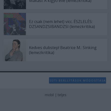
Makasi: A kígyó éve (lemezkritika)
Ez csak (nem lehet) vicc. ÉSZLELÉS:
DZSANDZSIBANDZSI (lemezkritika)
Kedves dubstep! Beatrice M.: Sinking
(lemezkritika)
SÜTI BEÁLLÍTÁSOK MÓDOSÍTÁSA
mobil
|
teljes