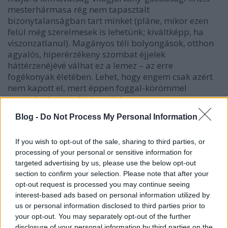
mesterhármasa rég nem tapasztalt
bizonytalanságban tart minket (pláne, mikor ezen
felül még szerelmesek is lehetünk; kiváltképp, ha
viszonzatlanul). Magányos téli bolyongások, otthon
agyalós, hiperérzékeny szombat éjjelek
háttérzenéjévé válhat ez a lemez – az erre
fogékonyak életében. Lehet, hogy engem csak azért
nem kapott el, mert éppen foggal-körömmel
ragaszkodom az életigenléshez.
Blog -
Do Not Process My Personal Information
If you wish to opt-out of the sale, sharing to third parties, or
processing of your personal or sensitive information for
targeted advertising by us, please use the below opt-out
section to confirm your selection. Please note that after your
opt-out request is processed you may continue seeing
interest-based ads based on personal information utilized by
us or personal information disclosed to third parties prior to
your opt-out. You may separately opt-out of the further
disclosure of your personal information by third parties on the