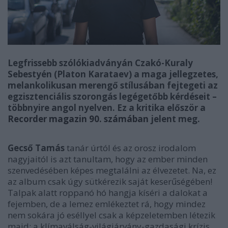
Legfrissebb szólókiadványán Czakó-Kuraly
Sebestyén (Platon Karataev) a maga jellegzetes,
melankolikusan merengő stílusában fejtegeti az
egzisztenciális szorongás legégetőbb kérdéseit –
többnyire angol nyelven. Ez a kritika először a
Recorder magazin 90. számában
jelent meg.
Gecső Tamás
tanár úrtól és az orosz irodalom
nagyjaitól is azt tanultam, hogy az ember minden
szenvedésében képes megtalálni az élvezetet. Na, ez
az album csak úgy sütkérezik saját keserűségében!
Talpak alatt roppanó hó hangja kíséri a dalokat a
fejemben, de a lemez emlékeztet rá, hogy mindez
nem sokára jó eséllyel csak a képzeletemben létezik
majd: a klímaválság-világjárvány-gazdasági krízis