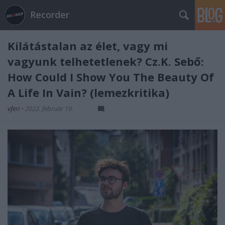
Recorder
Kilátástalan az élet, vagy mi
vagyunk telhetetlenek? Cz.K. Sebő:
How Could I Show You The Beauty Of
A Life In Vain? (lemezkritika)
vferi
•
2022. február 19.