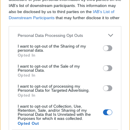
IAB’s list of downstream participants. This information may
also be disclosed by us to third parties on the
IAB’s List of
Downstream Participants
that may further disclose it to other
third parties.
Please note that this website/app uses one or more Google
Personal Data Processing Opt Outs
services and may gather and store information including but
not limited to your visit or usage behaviour. You may click to
I want to opt-out of the Sharing of my
personal data.
grant or deny consent to Google and its third-party tags to
Opted In
use your data for below specified purposes in below Google
Előadó:
Cz.K. Sebő
consent section.
I want to opt-out of the Sale of my
Personal Data.
Cím:
How Could I Show You The Beauty Of A Life In
Opted In
Vain?
I want to opt-out of processing my
Personal Data for Targeted Advertising.
Kiadó:
szerzői kiadás
Opted In
Megjelenés:
2021. december 9.
I want to opt-out of Collection, Use,
Retention, Sale, and/or Sharing of my
Personal Data that Is Unrelated with the
Műfaj:
hálószobarock
Purposes for which it was collected.
Opted Out
Kulcsdal:
Chamomile