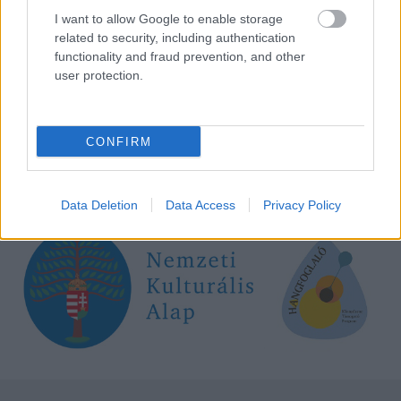
I want to allow Google to enable storage
related to security, including authentication
functionality and fraud prevention, and other
user protection.
CONFIRM
Lemezkritikánk elkészítését a
Hangfoglaló
Program
keretében a
Nemzeti Kulturális
Alap
támogatta.
Data Deletion
Data Access
Privacy Policy