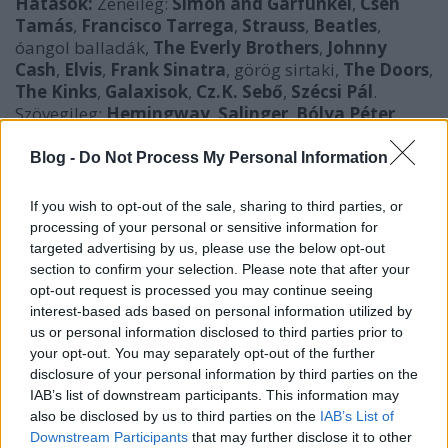
Hatások:
Zeneileg:
Simon and Garfunkel
,
Cseh
Tamás
,
Francisco Tarrega
,
Strauss
,
Beatles
,
óangol balladák,
The
Everly Brothers
,
Johnny
Cash
,
Elvis
,
Frank Sinatra
, görög sirtaki,
The Doors
,
The Kinks
,
Galaxisok
,
Cz.K. Sebő
,
Szécsi Pál
.
Szövegileg:
Hemingway
,
Salinger
,
Bólya Péter
,
Kerouac
,
Sartre
,
Fekete István
,
Bukowski
,
Dosztojevszkij
,
Radnóti
,
József Attila
,
Bereményi
,
Blog -
Do Not Process My Personal Information
Dés Mihály
stb.
If you wish to opt-out of the sale, sharing to third parties, or
Kiadó:
Nincs.
processing of your personal or sensitive information for
targeted advertising by us, please use the below opt-out
Történet:
Életem egy részében sok időt töltöttem
section to confirm your selection. Please note that after your
egyedül. Ekkor szerettem az erkélyen ülni este, vagy
opt-out request is processed you may continue seeing
nagyokat sétálni egyedül és közben olyan zenéket
interest-based ads based on personal information utilized by
hallgatni, amik lekötik minden gondolatomat. Amik
us or personal information disclosed to third parties prior to
teljesen kitöltik a fejemet, vagy a szép
your opt-out. You may separately opt-out of the further
dallamosságukkal (
Segovia
), vagy a szövegekkel
disclosure of your personal information by third parties on the
sztorikat mesélnek el nekem, képeket festenek le. Ez
IAB’s list of downstream participants. This information may
nem volt azért egy nagy releváció, olvasni mindig is
also be disclosed by us to third parties on the
IAB’s List of
szerettem. De ekkor az ütött szöget a fejembe, hogy
Downstream Participants
that may further disclose it to other