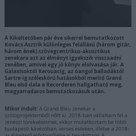
A Kikeltetőben pár éve sikerrel bemutatkozott
Kovács Asztrik különleges felállású (három gitár,
három ének) szövegcentrikus-akusztikus
zenekara azt az élményt igyekszik visszaadni
zenében, amivel egy jó könyv elolvasása jár. A
Galaxisoktól Kerouacig, az óangol balladáktól
Sartre-ig széleskörű hatásokból merítő Grand
Bleu első dala a Recorderen hallgatható meg,
magyarradaros bemutatkozásuk után.
Mikor indult:
A Grand Bleu zenekar a
szólóprojektemből nőtt ki. 2018-ban vállaltam fel a
zenészi törekvéseimet, ekkor mutatkoztam be több
budapesti kávézóban, verses esteken, illetve a 2018-
as Kikeltető elődöntőjébe is bejutottam. A