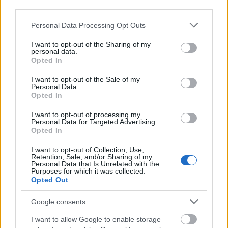
milyen jó lenne olyan zenét csinálni, ami olyan,
third parties.
mintha elolvasnál egy könyvet. A zene maga a
Please note that this website/app uses one or more Google
Personal Data Processing Opt Outs
hangulat, a szövegben megy a sztori és a leírások,
services and may gather and store information including but
az, hogy mit is látunk éppen. Ezen a gondolaton
not limited to your visit or usage behaviour. You may click to
I want to opt-out of the Sharing of my
kezdődött el indultam el. Aztán Ádám és Edvárd is
personal data.
grant or deny consent to Google and its third-party tags to
Opted In
látott benne fantáziát, sőt még többet is. Láttak
use your data for below specified purposes in below Google
benne lehetőséget, ki tudták egészíteni, sokkal
consent section.
I want to opt-out of the Sale of my
folyékonyabbá és életszerűbbé tenni a zenét. Így
Personal Data.
nagyjából 2020 januárjától igyekszünk egyre jobban
Opted In
letisztázni azt, hogy mire is gondolunk.
I want to opt-out of processing my
Personal Data for Targeted Advertising.
Megjelenések:
Éppen most jelenünk meg.
Opted In
Küldetés:
Hangulatok átadása. Emberi életek és
I want to opt-out of Collection, Use,
Retention, Sale, and/or Sharing of my
nézőpontok bemutatása a maguk
Personal Data that Is Unrelated with the
természetességében.
Purposes for which it was collected.
Opted Out
Jövőkép:
Sok emberrel találkozni, kapcsolatokat
Google consents
kialakítani, történetmesélésre buzdítani.
I want to allow Google to enable storage
Mellékprojektek:
-