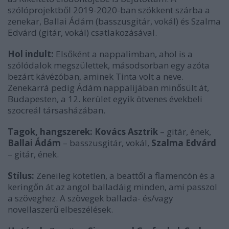
szólóprojektből 2019-2020-ban szökkent szárba a
zenekar, Ballai Ádám (basszusgitár, vokál) és Szalma
Edvárd (gitár, vokál) csatlakozásával.
Hol indult:
Elsőként a nappalimban, ahol is a
szólódalok megszülettek, másodsorban egy azóta
bezárt kávézóban, aminek Tinta volt a neve.
Zenekarrá pedig Ádám nappalijában minősült át,
Budapesten, a 12. kerület egyik ötvenes évekbeli
szocreál társasházában.
Tagok, hangszerek: Kovács Asztrik
– gitár, ének,
Ballai Ádám
– basszusgitár, vokál,
Szalma Edvárd
– gitár, ének.
Stílus:
Zeneileg kötetlen, a beattől a flamencón és a
keringőn át az angol balladáig minden, ami passzol
a szöveghez. A szövegek ballada- és/vagy
novellaszerű elbeszélések.