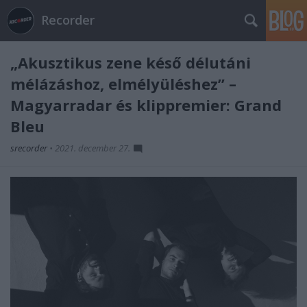
Recorder
„Akusztikus zene késő délutáni
mélázáshoz, elmélyüléshez” –
Magyarradar és klippremier: Grand
Bleu
srecorder
•
2021. december 27.