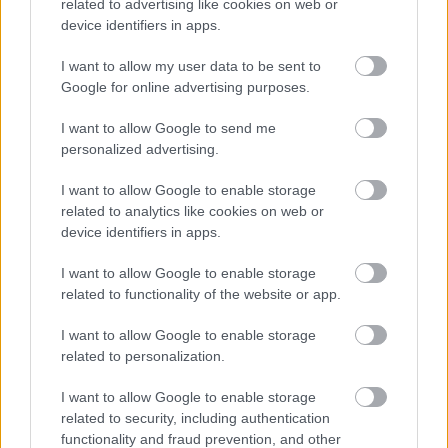
related to advertising like cookies on web or
device identifiers in apps.
Szexepil:
Erősen szövegcentrikus zenét játszunk, a
zenei dramaturgia pontosan követi a szöveget (vagy
I want to allow my user data to be sent to
fordítva). A zenekar felállása nagyon különleges: 3
Google for online advertising purposes.
gitár, 3 ének. Akusztikus projekt, kora esti, késő
délutáni mélázásokhoz nagyon jó, vagy pedig egész
I want to allow Google to send me
estés elmélyülésekhez.
personalized advertising.
Legnagyobb eredmény, elismerés:
2018 Kikeltető
I want to allow Google to enable storage
– Asztrik, 2018 Petőfi Irodalmi Múzeum fellépés –
related to analytics like cookies on web or
Asztrik, 2021 Fehérvári Irodalmi Napokon való
device identifiers in apps.
fellépés, 2021 Music Hungary Showcase fesztivál
I want to allow Google to enable storage
fellépés.
related to functionality of the website or app.
I want to allow Google to enable storage
related to personalization.
És akkor íme a Grand Bleu első dala, az
Emlékszem
még
:
I want to allow Google to enable storage
related to security, including authentication
functionality and fraud prevention, and other