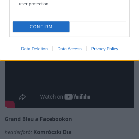
user protection.
CONFIRM
Data Deletion
Data Access
Privacy Policy
Grand Bleu a
Facebookon
headerfotó:
Komróczki Dia