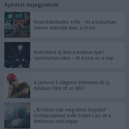
Ajánlott bejegyzések:
Keserédeskedés 4 life – Itt a Suburban
Stereo második dala, a Drive
Kolorblind új dala a toxikus nyári
optimizmus ellen – itt a szar ez a nap
A Jackson 5 slágerét értelmezi át új
dalában Xike: itt az ABC!
„40 fölött már meg lehet hülyülni” –
Szólóprojektet indít Szabó Laci, itt a
Mitfahrer első klipje