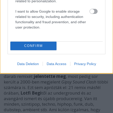
related to personalization.
I want to allow Google to enable storage
related to security, including authentication
functionality and fraud prevention, and other
user protection.
CONFIRM
Data Deletion
Data Access
Privacy Policy
Az
Anima Sound System
2020 végén a
Tekerd
17
darab remixét
jelentette meg
, most pedig sor
került a 2000-ben megjelent
Gipsy Sound Clash
többi
számára is. Ezt sem aprózták el: 21 remix másfél
órában,
Lotfi Begi
től az underground és az
avangárd ismert és újabb producereiig. Van itt
minden, szintipop, techno, hiphop, funk, dub,
dubstep, ambient stb. Ami külön izgalmas, hogy