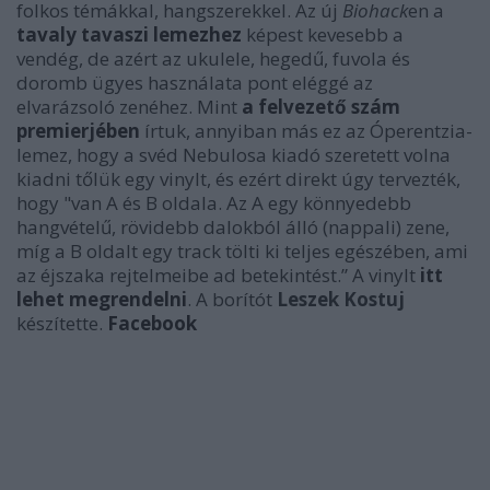
folkos témákkal, hangszerekkel. Az új
Biohack
en a
tavaly tavaszi lemezhez
képest kevesebb a
vendég, de azért az ukulele, hegedű, fuvola és
doromb ügyes használata pont eléggé az
elvarázsoló zenéhez. Mint
a felvezető szám
premierjében
írtuk, annyiban más ez az Óperentzia-
lemez, hogy a svéd Nebulosa kiadó szeretett volna
kiadni tőlük egy vinylt, és ezért direkt úgy tervezték,
hogy "van A és B oldala. Az A egy könnyedebb
hangvételű, rövidebb dalokból álló (nappali) zene,
míg a B oldalt egy track tölti ki teljes egészében, ami
az éjszaka rejtelmeibe ad betekintést.” A vinylt
itt
lehet megrendelni
. A borítót
Leszek Kostuj
készítette.
Facebook