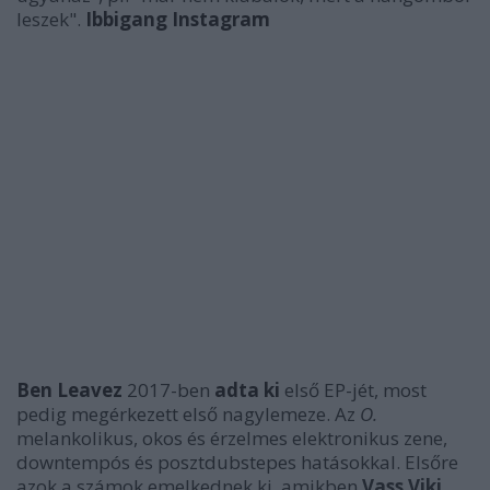
leszek".
Ibbigang Instagram
Ben Leavez
2017-ben
adta ki
első EP-jét, most
pedig megérkezett első nagylemeze. Az
O.
melankolikus, okos és érzelmes elektronikus zene,
downtempós és posztdubstepes hatásokkal. Elsőre
azok a számok emelkednek ki, amikben
Vass Viki