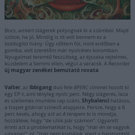
Bocs, amiért slágerek potyognak ki a számból. Majd
szólok, ha jó. Mindig is itt volt bennem ez a
boldogító hiány. Úgy nőttem föl, mint erdőben a
gomba, volt szeretőm már nyolcéves koromban.
Nyugalmat teremtő feszültség, az éjszaka rejtelmei,
küzdelem a Semmi ellen, végül a varacsk. A Recorder
új magyar zenéket bemutató rovata
.
Valter
, az
Ibbigang
duó fele
8PERC
címmel hozott ki
egy EP-t, ami tényleg nyolc perc. Négy slágeres, laza
és szellemes mumble rap szám,
Shybalenci
hatásos,
a trapet gitárral színező alapjaira. Persze, hogy a 8
perc kevés, ahogy azt az
A terepem
ki is mondja,
hozzátéve, hogy "de ülök pár számon". Ugyanitt
érinti azt a problematikát is, hogy "már én se vagyok
ugyanaz", pl. "már nem kiabálok, mert a hangomból