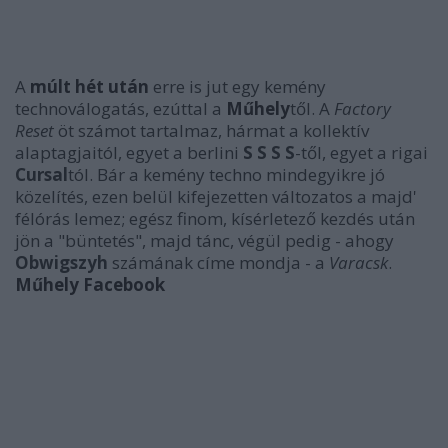
A
múlt hét után
erre is jut egy kemény
technoválogatás, ezúttal a
Műhely
től. A
Factory
Reset
öt számot tartalmaz, hármat a kollektív
alaptagjaitól, egyet a berlini
S S S S
-től, egyet a rigai
Cursal
tól. Bár a kemény techno mindegyikre jó
közelítés, ezen belül kifejezetten változatos a majd'
félórás lemez; egész finom, kísérletező kezdés után
jön a "büntetés", majd tánc, végül pedig - ahogy
Obwigszyh
számának címe mondja - a
Varacsk
.
Műhely Facebook