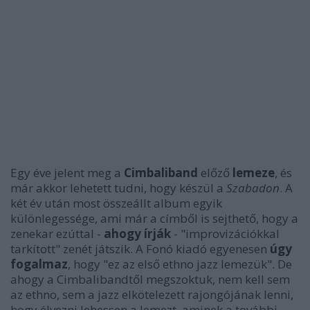
Egy éve jelent meg a
Cimbaliband
előző
lemeze
, és
már akkor lehetett tudni, hogy készül a
Szabadon
. A
két év után most összeállt album egyik
különlegessége, ami már a címből is sejthető, hogy a
zenekar ezúttal -
ahogy írják
- "improvizációkkal
tarkított" zenét játszik. A Fonó kiadó egyenesen
úgy
fogalmaz
, hogy "ez az első ethno jazz lemezük". De
ahogy a Cimbalibandtől megszoktuk, nem kell sem
az ethno, sem a jazz elkötelezett rajongójának lenni,
hogy élvezni lehessen a lemezt, aminek a további