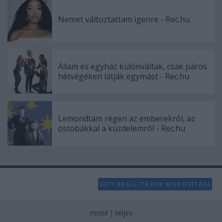
Nemet változtattam igenre - Rec.hu
Állam és egyház különváltak, csak páros
hétvégéken látják egymást - Rec.hu
Lemondtam régen az emberekről, az
ostobákkal a küzdelemről - Rec.hu
SÜTI BEÁLLÍTÁSOK MÓDOSÍTÁSA
mobil
|
teljes