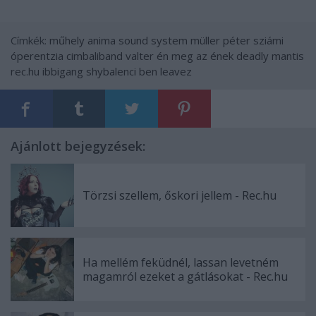
Címkék:
műhely
anima sound system
müller péter sziámi
óperentzia
cimbaliband
valter
én meg az ének
deadly mantis
rec.hu
ibbigang
shybalenci
ben leavez
Ajánlott bejegyzések:
Törzsi szellem, őskori jellem - Rec.hu
Ha mellém feküdnél, lassan levetném
magamról ezeket a gátlásokat - Rec.hu