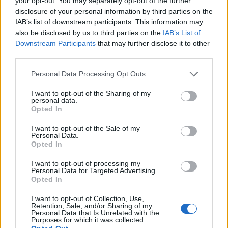
your opt-out. You may separately opt-out of the further
disclosure of your personal information by third parties on the
IAB’s list of downstream participants. This information may
also be disclosed by us to third parties on the
IAB’s List of
Downstream Participants
that may further disclose it to other
third parties.
Please note that this website/app uses one or more Google
Personal Data Processing Opt Outs
services and may gather and store information including but
not limited to your visit or usage behaviour. You may click to
I want to opt-out of the Sharing of my
personal data.
grant or deny consent to Google and its third-party tags to
Opted In
use your data for below specified purposes in below Google
consent section.
I want to opt-out of the Sale of my
Personal Data.
Opted In
I want to opt-out of processing my
Personal Data for Targeted Advertising.
Opted In
I want to opt-out of Collection, Use,
Retention, Sale, and/or Sharing of my
Personal Data that Is Unrelated with the
Purposes for which it was collected.
Az
Én meg az Ének
Bérczesi Róbert
feldolgozós