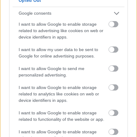
Opted Out
projektjének indult, de a tavalyi
Karanténlemez
már
új, saját dalokat tartalmazott. A
Napidalok
Müller
Google consents
Péter Sziámi
szövegeire készültek, mégpedig
I want to allow Google to enable storage
bevallottan nagyon gyorsan (
lásd ezt a videót
).
related to advertising like cookies on web or
Bérczesi dallamait, énekét és akusztikus gitárját
Kis
device identifiers in apps.
Tibor Sztivi
elektromos gitárja egészíti ki az
egyszerű pop-rock dalokban. Érdekesség, hogy a
I want to allow my user data to be sent to
Jóember
videója úgy érte el a félmilliós nézettséget,
Google for online advertising purposes.
hogy
semmi promóciója
nem volt. Amúgy a
Napidal Sziámival
sorozat
366 videóból áll, és a
I want to allow Google to send me
Bérczesi-Sziámi duó is tervez még lemez(eke)t.
personalized advertising.
Bérczesi Róbert Facebook
,
Napidalok Facebook
I want to allow Google to enable storage
related to analytics like cookies on web or
device identifiers in apps.
I want to allow Google to enable storage
related to functionality of the website or app.
I want to allow Google to enable storage