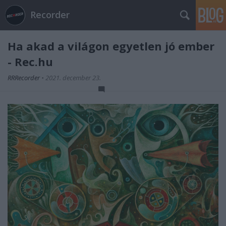
Recorder
Ha akad a világon egyetlen jó ember
- Rec.hu
RRRecorder
•
2021. december 23.