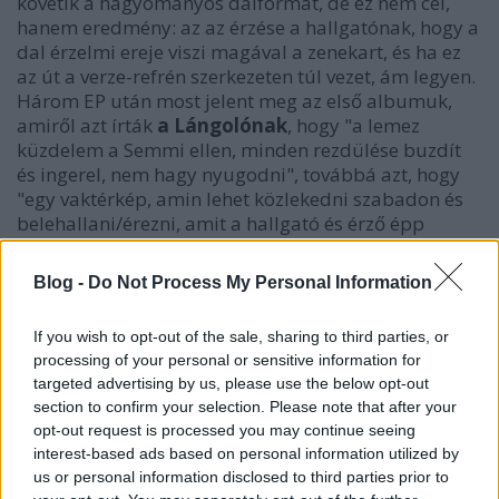
követik a hagyományos dalformát, de ez nem cél,
hanem eredmény: az az érzése a hallgatónak, hogy a
dal érzelmi ereje viszi magával a zenekart, és ha ez
az út a verze-refrén szerkezeten túl vezet, ám legyen.
Három EP után most jelent meg az első albumuk,
amiről azt írták
a Lángolónak
, hogy "a lemez
küzdelem a Semmi ellen, minden rezdülése buzdít
és ingerel, nem hagy nyugodni", továbbá azt, hogy
"egy vaktérkép, amin lehet közlekedni szabadon és
belehallani/érezni, amit a hallgató és érző épp
szeretne. Minden van benne?! Lélegzetelállító,
formabontó és -építő, tetőfedő és bádogos,
Blog -
Do Not Process My Personal Information
ugyanakkor tejfakasztó, nyakmerevitő és háztáji." A
tíz szám között ott van a tavalyi,
itt a Recorderen
If you wish to opt-out of the sale, sharing to third parties, or
bemutatott
News
három dala is újramaszterelve.
processing of your personal or sensitive information for
Facebook
targeted advertising by us, please use the below opt-out
section to confirm your selection. Please note that after your
opt-out request is processed you may continue seeing
interest-based ads based on personal information utilized by
us or personal information disclosed to third parties prior to