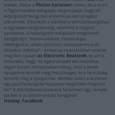
énekel, illetve a
Platon Karataev
-remix, de a kicsit
is figyelmesebb hallgatás megmutatja, hogy jól
kidolgozott hangulati-érzelmi íve van az egész
albumnak. Összeköti a dalokat a változatosságában
is egységes hangzásvilág, valamint a nagyon
aprólékos, a fejhallgatós hallgatást megkívánó
hangdizájn. "Holon elmélet, mesterséges
intelligencia, alvási paralízis, transzparencia és
Atlantisz mítosza" - ezeket az inspirációkat nevezte
meg Ben Leavez
az Electronic Beatsnek
, és azt is
elmondta, hogy "az egész projekt két misztikus
véglet közötti dimenzióban lebeg, ahol a zenék
nyugalma teremti meg feszültséget, és a feszültség
teremti meg a nyugalmat. Minden szám a lemezen
egy pszichoterápiás folyamat megélését dolgozza
fel." A díszdobozos kiadvány tartalmaz egy sample
packet is az album összes hangjával.
Honlap
,
Facebook