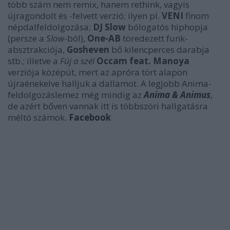
több szám nem remix, hanem rethink, vagyis
újragondolt és -felvett verzió; ilyen pl.
VENI
finom
népdalfeldolgozása;
DJ Slow
bólogatós hiphopja
(persze a
Slow
-ból),
One-AB
töredezett funk-
absztrakciója,
Gosheven
bő kilencperces darabja
stb.; illetve a
Fúj a szél
Occam feat. Manoya
verziója középút, mert az apróra tört alapon
újraénekelve halljuk a dallamot. A legjobb Anima-
feldolgozáslemez még mindig az
Anima & Animus
,
de azért bőven vannak itt is többszöri hallgatásra
méltó számok.
Facebook