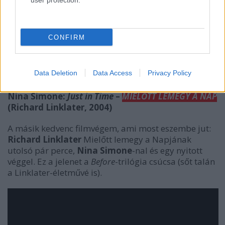
user protection.
CONFIRM
Data Deletion
Data Access
Privacy Policy
Nina Simone:
Just in Time
–
MIELŐTT LEMEGY A NAP
(Richard Linklater, 2004)
A másik kedvenc filmvégem, ami most eszembe jut:
Richard Linklater
Mielőtt lemegy a Napjá
nak
utolsó pár perce,
Nina Simone
-nal és egy nyitott
véggel. Ez a jelenet a
Before
-trilógia csúcsa (sőt talán
a Linklater-életművé is).