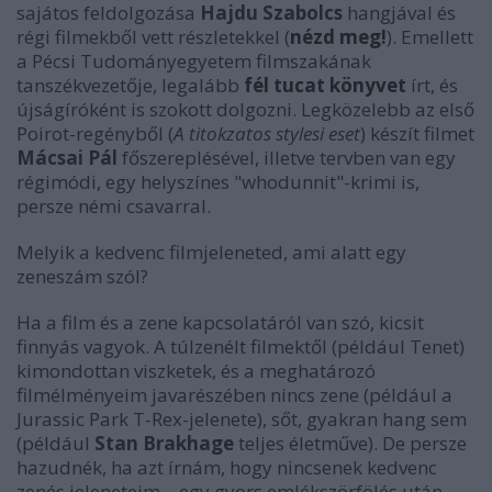
sajátos feldolgozása
Hajdu Szabolcs
hangjával és
régi filmekből vett részletekkel
(
nézd meg!
). Emellett
a Pécsi Tudományegyetem filmszakának
tanszékvezetője, legalább
fél tucat könyvet
írt, és
újságíróként is szokott dolgozni. Legközelebb az első
Poirot-regényből (
A titokzatos stylesi eset
) készít filmet
Mácsai Pál
főszereplésével, illetve tervben van egy
régimódi, egy helyszínes "whodunnit"-krimi is,
persze némi csavarral.
Melyik a kedvenc filmjeleneted, ami alatt egy
zeneszám szól?
Ha a film és a zene kapcsolatáról van szó, kicsit
finnyás vagyok. A túlzenélt filmektől (például
Tenet
)
kimondottan viszketek, és a meghatározó
filmélményeim javarészében nincs zene (például a
Jurassic Park
T-Rex-jelenete), sőt, gyakran hang sem
(például
Stan Brakhage
teljes életműve). De persze
hazudnék, ha azt írnám, hogy nincsenek kedvenc
zenés jeleneteim – egy gyors emlékszörfölés után