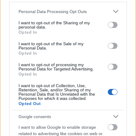
Please note that this website/app uses one or more Google
Personal Data Processing Opt Outs
services and may gather and store information including but
not limited to your visit or usage behaviour. You may click to
I want to opt-out of the Sharing of my
personal data.
grant or deny consent to Google and its third-party tags to
Opted In
use your data for below specified purposes in below Google
consent section.
I want to opt-out of the Sale of my
Personal Data.
Opted In
I want to opt-out of processing my
Personal Data for Targeted Advertising.
Opted In
I want to opt-out of Collection, Use,
Retention, Sale, and/or Sharing of my
Salome Nolega with Luya Girls:
Mulima Hale
–
MR.
Personal Data that Is Unrelated with the
LONELY
Purposes for which it was collected.
(Harmony Korine, 2007)
Opted Out
Ha pedig a filmvégi zenéről van szó, akkor
Harmony
Google consents
Korine
egyik kevésbé ismert filmje, a
Mr. Lonely
(magyar címe a semmitmondó
Imitátorok
) jut
I want to allow Google to enable storage
eszembe, amiben egy afrikai népdal szerepel. Korine
related to advertising like cookies on web or