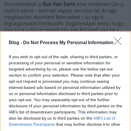
film ellentétje: a
Gus Van Sant
által rendezett
Gerry
első öt perce – ami két vágást vonultat fel, és egy
megkapóan lepattant Mercedest – az egyik
legvagányabb filmkezdés. Vagányságát tetézi, hogy
Van Sant a főcím helyett egy kék felületet vág be a
film elejére: csodálatos ötlet, minek vacakolni
mindenféle betűkkel.
Arvo Pärt
zenéje a maga
Blog -
Do Not Process My Personal Information
minimalista, kicsit giccses hangulatával jól passzol a
filmhez, ami tulajdonképpen egy kissé félrement
If you wish to opt-out of the sale, sharing to third parties, or
tisztelgés
Tarr Béla
előtt, de a maga abszurd
processing of your personal or sensitive information for
koncepciójával és a sztárként akkoriban berobbant
targeted advertising by us, please use the below opt-out
Matt Damon
nal mintha meg is haladná a nagy
section to confirm your selection. Please note that after your
elődöt. Én mindenesetre amikor először láttam (VHS-
opt-out request is processed you may continue seeing
en!), teljesen odavoltam érte, és most is nagyon
interest-based ads based on personal information utilized by
szeretem.
us or personal information disclosed to third parties prior to
your opt-out. You may separately opt-out of the further
disclosure of your personal information by third parties on the
IAB’s list of downstream participants. This information may
also be disclosed by us to third parties on the
IAB’s List of
Downstream Participants
that may further disclose it to other
third parties.