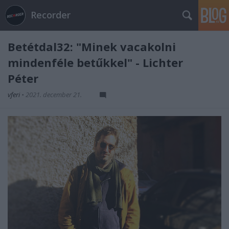
Recorder
Betétdal32: "Minek vacakolni
mindenféle betűkkel" - Lichter
Péter
vferi
•
2021. december 21.