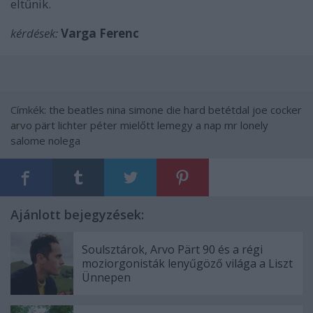
eltűnik.
kérdések:
Varga Ferenc
Címkék:
the beatles
nina simone
die hard
betétdal
joe cocker
arvo pärt
lichter péter
mielőtt lemegy a nap
mr lonely
salome nolega
Ajánlott bejegyzések:
Soulsztárok, Arvo Pärt 90 és a régi
moziorgonisták lenyűgöző világa a Liszt
Ünnepen