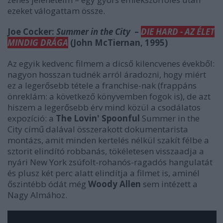
ezeket válogattam össze.
Joe Cocker:
Summer in the City
–
DIE HARD - AZ ÉLET
MINDIG DRÁGA
(John McTiernan, 1995)
Az egyik kedvenc filmem a dicső kilencvenes évekből:
nagyon hosszan tudnék arról áradozni, hogy miért
ez a legerősebb tétele a franchise-nak (frappáns
önreklám: a következő könyvemben fogok is), de azt
hiszem a legerősebb érv mind közül a csodálatos
expozíció: a
The Lovin' Spoonful
Summer in the
City
című dalával összerakott dokumentarista
montázs, amit minden kertelés nélkül szakít félbe a
sztorit elindító robbanás, tökéletesen visszaadja a
nyári New York zsúfolt-rohanós-ragadós hangulatát
és plusz két perc alatt elindítja a filmet is, aminél
őszintébb ódát még
Woody Allen
sem intézett a
Nagy Almához.