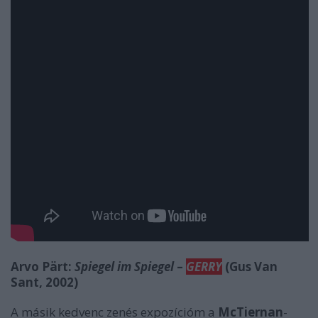
Arvo Pärt:
Spiegel im Spiegel
–
GERRY
(Gus Van
Sant, 2002)
A másik kedvenc zenés expozícióm a
McTiernan
-