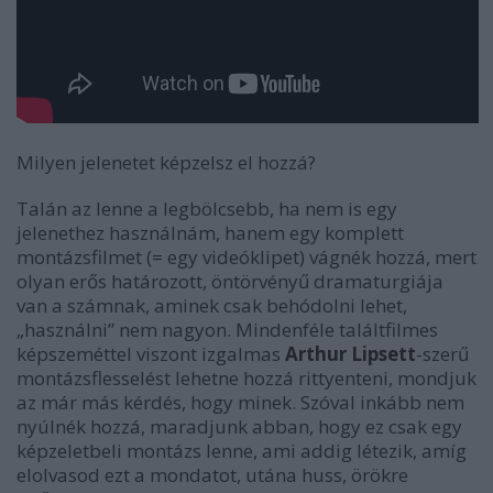
Milyen jelenetet képzelsz el hozzá?
Talán az lenne a legbölcsebb, ha nem is egy
jelenethez használnám, hanem egy komplett
montázsfilmet (= egy videóklipet) vágnék hozzá, mert
olyan erős határozott, öntörvényű dramaturgiája
van a számnak, aminek csak behódolni lehet,
„használni” nem nagyon. Mindenféle találtfilmes
képszeméttel viszont izgalmas
Arthur Lipsett
-szerű
montázsflesselést lehetne hozzá rittyenteni, mondjuk
az már más kérdés, hogy minek. Szóval inkább nem
nyúlnék hozzá, maradjunk abban, hogy ez csak egy
képzeletbeli montázs lenne, ami addig létezik, amíg
elolvasod ezt a mondatot, utána huss, örökre