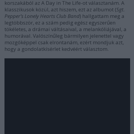
korszakából az
A Day in The Life
-ot választanám. A
klasszikusok közül, azt hiszem, ezt az albumot (
Sgt.
Pepper’s Lonely Hearts Club Band
) hallgattam meg a
legtöbbször, ez a szám pedig egész egyszerűen
tökéletes, a drámai váltásaival, a melankóliájával, a
humorával. Valószínűleg bármilyen jelenettel vagy
mozgóképpel csak elrontanám, ezért mondjuk azt,
hogy a gondolatkísérlet kedvéért választom.