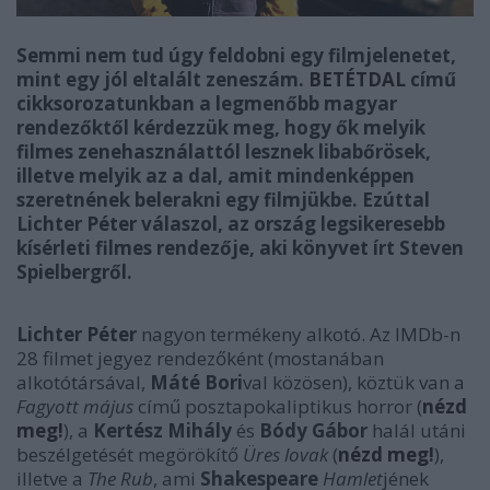
Semmi nem tud úgy feldobni egy filmjelenetet,
mint egy jól eltalált zeneszám.
BETÉTDAL
című
cikksorozatunkban a legmenőbb magyar
rendezőktől kérdezzük meg, hogy ők melyik
filmes zenehasználattól lesznek libabőrösek,
illetve melyik az a dal, amit mindenképpen
szeretnének belerakni egy filmjükbe. Ezúttal
Lichter Péter válaszol, az ország legsikeresebb
kísérleti filmes rendezője, aki könyvet írt Steven
Spielbergről.
Lichter Péter
nagyon termékeny alkotó. Az IMDb-n
28 filmet jegyez rendezőként (mostanában
alkotótársával,
Máté Bori
val közösen), köztük van a
Fagyott május
című posztapokaliptikus horror (
nézd
meg!
), a
Kertész Mihály
és
Bódy Gábor
halál utáni
beszélgetését megörökítő
Üres lovak
(
nézd meg!
),
illetve a
The Rub
, ami
Shakespeare
Hamlet
jének