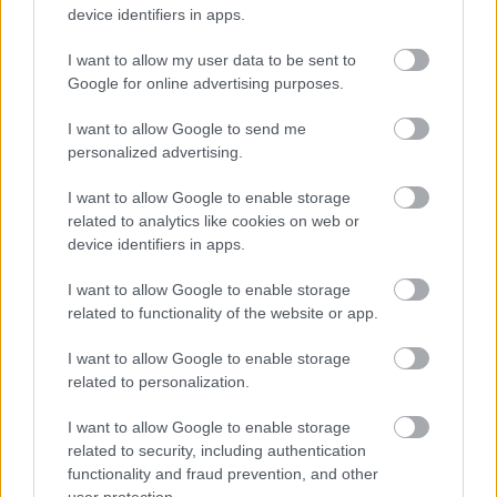
amúgy a filmzene igazi nagymestere, szerintem
device identifiers in apps.
mindenkinél, még
Tarantinó
nál is jobb ebben a
versenyszámban (lásd:
Gummo
főcíme, vagy a
I want to allow my user data to be sent to
Spring Breakers
Britney
-jelenete és még
Google for online advertising purposes.
sorolhatnám). A
Mr. Lonely
egy magához képest
kimondottan lírai, kevésbé dadaista filmje (azt
I want to allow Google to send me
personalized advertising.
hiszem, egy hosszú, elvonós szünet után forgatta),
amiben
Werner Herzog
is szerepel, meg van benne
I want to allow Google to enable storage
egy jelenet, amiben egy apáca kizuhan egy
related to analytics like cookies on web or
repülőből.
device identifiers in apps.
I want to allow Google to enable storage
related to functionality of the website or app.
I want to allow Google to enable storage
related to personalization.
I want to allow Google to enable storage
related to security, including authentication
functionality and fraud prevention, and other