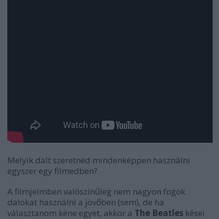
Melyik dalt szeretnéd mindenképpen használni
egyszer egy filmedben?
A filmjeimben valószínűleg nem nagyon fogok
dalokat használni a jövőben (sem), de ha
választanom kéne egyet, akkor a
The Beatles
kései