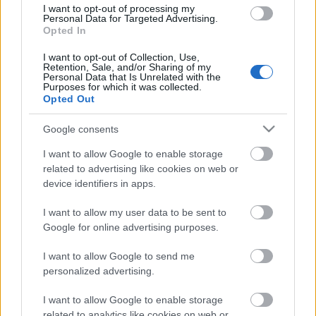
gitározott velük, többek között a
Californication
és
I want to opt-out of processing my
Personal Data for Targeted Advertising.
a
By The Way
című ezredfordulós lemezeken. A
Opted In
Stadium Arcadium-turnét követően – és a csapat 10.
stúdiólemeze, az
I'm With You
felvételei előtt – aztán
I want to opt-out of Collection, Use,
Retention, Sale, and/or Sharing of my
másodszor is otthagyta a zenekart, ekkor
Personal Data that Is Unrelated with the
munkatársát és barátját, a turnén másodgitárosként
Purposes for which it was collected.
Opted Out
kisegítő Josh Klinghoffert vették be negyedik tagnak.
Klinghoffer tehát tíz évig zenélt a csapatban, a 2016-
Google consents
os budapesti koncerten is ezzel a felállással
láthattuk a Red Hot Chili Pepperst.
I want to allow Google to enable storage
related to advertising like cookies on web or
device identifiers in apps.
I want to allow my user data to be sent to
Google for online advertising purposes.
I want to allow Google to send me
personalized advertising.
I want to allow Google to enable storage
related to analytics like cookies on web or