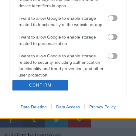
device identifiers in apps.
I want to allow Google to enable storage
related to functionality of the website or app.
I want to allow Google to enable storage
related to personalization.
I want to allow Google to enable storage
related to security, including authentication
functionality and fraud prevention, and other
user protection.
CONFIRM
Címkék:
red hot chili peppers
john frusciante
koncertajánló
thundercat
asap rocky
koncertbejelentések
Data Deletion
Data Access
Privacy Policy
Ajánlott bejegyzések: