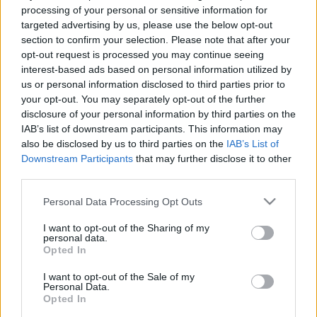
www.funcode.hu
oldalakon. A hivatalos rajongói
processing of your personal or sensitive information for
klub, valamint a regisztrált Live Nation-tagok
targeted advertising by us, please use the below opt-out
számára az exkluzív elővásárlási lehetőség október
section to confirm your selection. Please note that after your
13-án 10 órától lesz elérhető.
opt-out request is processed you may continue seeing
interest-based ads based on personal information utilized by
A
2009-es kiválása óta szólókarrierjére fókuszáló
us or personal information disclosed to third parties prior to
Frusciante két éve tért vissza a zenekarba, a
mi
your opt-out. You may separately opt-out of the further
egyben azt is jelentette, hogy a csapat megvált
Josh
disclosure of your personal information by third parties on the
Klinghoffer
től
. John Frusciante és az RHCP közös
IAB’s list of downstream participants. This information may
története a nyolcvanas évek végén indult, miután a
also be disclosed by us to third parties on the
IAB’s List of
zenekar alapító gitárosa,
Hillel
Downstream Participants
that may further disclose it to other
Slovak
drogtúladagolásban elhunyt. (Lábjegyzet:
third parties.
Slovak az RHCP debütlemezén nem gitározott,
Please note that this website/app uses one or more Google
ott
Jack
Sherman
játszott helyette.) Frusciante pár
Personal Data Processing Opt Outs
services and may gather and store information including but
év múlva, 1992-ben, az idén szeptemberben 30
not limited to your visit or usage behaviour. You may click to
I want to opt-out of the Sharing of my
éves
Blood Sugar Sex Magik
turnéja közben távozott a
personal data.
grant or deny consent to Google and its third-party tags to
zenekarból, amit heroinfüggő mélyrepülés követett.
Opted In
use your data for below specified purposes in below Google
A helyébe lépő
Dave
Navarro
(
Jane’s
Addiction
)
consent section.
I want to opt-out of the Sale of my
nem illett az RHCP-be, ezért nem maradt sokáig, és
Personal Data.
1998-ban visszacsábították a drogproblémáiból
Opted In
időközben kilábalt Frusciantét, aki ezúttal tíz évig