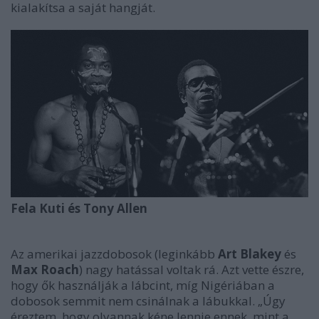
kialakítsa a saját hangját.
Fela Kuti és Tony Allen
Az amerikai jazzdobosok (leginkább
Art Blakey
és
Max Roach
) nagy hatással voltak rá. Azt vette észre,
hogy ők használják a lábcint, míg Nigériában a
dobosok semmit nem csinálnak a lábukkal. „Úgy
éreztem, hogy olyannak kéne lennie ennek, mint a