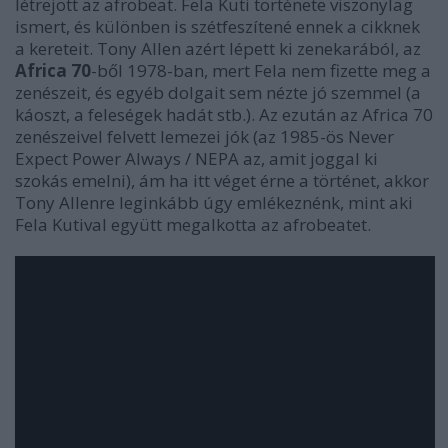
létrejött az afrobeat. Fela Kuti története viszonylag
ismert, és különben is szétfeszítené ennek a cikknek
a kereteit. Tony Allen azért lépett ki zenekarából, az
Africa 70
-ből 1978-ban, mert Fela nem fizette meg a
zenészeit, és egyéb dolgait sem nézte jó szemmel (a
káoszt, a feleségek hadát stb.). Az ezután az Africa 70
zenészeivel felvett lemezei jók (az 1985-ös
Never
Expect Power Always / NEPA
az, amit joggal ki
szokás emelni), ám ha itt véget érne a történet, akkor
Tony Allenre leginkább úgy emlékeznénk, mint aki
Fela Kutival együtt megalkotta az afrobeatet.