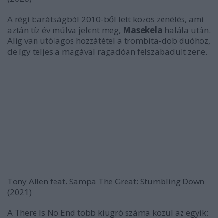
A régi barátságból 2010-ből lett közös zenélés, ami
aztán tíz év múlva jelent meg,
Masekela
halála után.
Alig van utólagos hozzátétel a trombita-dob duóhoz,
de így teljes a magával ragadóan felszabadult zene.
Tony Allen feat. Sampa The Great:
Stumbling Down
(2021)
A
There Is No End
több kiugró száma közül az egyik: