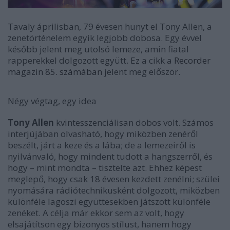
Tavaly áprilisban, 79 évesen hunyt el Tony Allen, a
zenetörténelem egyik legjobb dobosa. Egy évvel
később jelent meg utolsó lemeze, amin fiatal
rapperekkel dolgozott együtt. Ez a cikk a
Recorder
magazin 85. számában
jelent meg először.
Négy végtag, egy idea
Tony Allen
kvintesszenciálisan dobos volt. Számos
interjújában olvasható, hogy miközben zenéről
beszélt, járt a keze és a lába; de a lemezeiről is
nyilvánvaló, hogy mindent tudott a hangszerről, és
hogy – mint mondta –
tisztelte
azt. Ehhez képest
meglepő, hogy csak 18 évesen kezdett zenélni; szülei
nyomására rádiótechnikusként dolgozott, miközben
különféle lagoszi együttesekben játszott különféle
zenéket. A célja már ekkor sem az volt, hogy
elsajátítson egy bizonyos stílust, hanem hogy