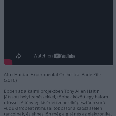
Afro-Haitian Experimental Orchestra:
Bade Zile
(2016)
Ebben az alkalmi projektben Tony Allen Haitin
játszott helyi zenészekkel, többek között egy halom
ütőssel. A tényleg kísérleti zene elképesztően sűrű
vudu-afrobeat ritmusai többször a káosz szélén
táncolnak, és ehhez jön még a gitár és az elektronika.