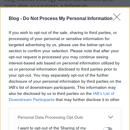
nincs vége, az a kutatás, a felfedezés.
TONY ALLEN LEGJOBB KOLLABORÁCIÓI
Blog -
Do Not Process My Personal Information
Psyco On Da Bus:
Many Questions
(2001)
If you wish to opt-out of the sale, sharing to third parties, or
processing of your personal or sensitive information for
Az 1999-es visszatérő lemez, a
Black Voices
targeted advertising by us, please use the below opt-out
producere a francia
Doctor L
volt, aki dubos,
section to confirm your selection. Please note that after your
elektronikus hatásokat hozott. Ezután vele és több
opt-out request is processed you may continue seeing
francia zenésszel állt fel ez az egylemezes, alkalmi
interest-based ads based on personal information utilized by
formáció, ami még sokszínűbb és bátrabb; ebben a
us or personal information disclosed to third parties prior to
számban például még oud (arab lant) is szól.
your opt-out. You may separately opt-out of the further
disclosure of your personal information by third parties on the
IAB’s list of downstream participants. This information may
also be disclosed by us to third parties on the
IAB’s List of
Downstream Participants
that may further disclose it to other
third parties.
Please note that this website/app uses one or more Google
Personal Data Processing Opt Outs
services and may gather and store information including but
not limited to your visit or usage behaviour. You may click to
I want to opt-out of the Sharing of my