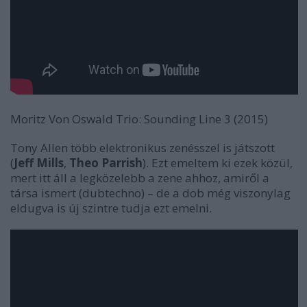
Moritz Von Oswald Trio:
Sounding Line 3
(2015)
Tony Allen több elektronikus zenésszel is játszott
(
Jeff Mills
,
Theo Parrish
). Ezt emeltem ki ezek közül,
mert itt áll a legközelebb a zene ahhoz, amiről a
társa ismert (dubtechno) – de a dob még viszonylag
eldugva is új szintre tudja ezt emelni.