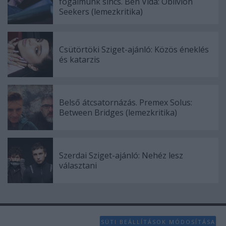
fogalmunk sincs. Ben Vida: Oblivion
Seekers (lemezkritika)
Csütörtöki Sziget-ajánló: Közös éneklés
és katarzis
Belső átcsatornázás. Premex Solus:
Between Bridges (lemezkritika)
Szerdai Sziget-ajánló: Nehéz lesz
választani
SÜTI BEÁLLÍTÁSOK MÓDOSÍTÁSA