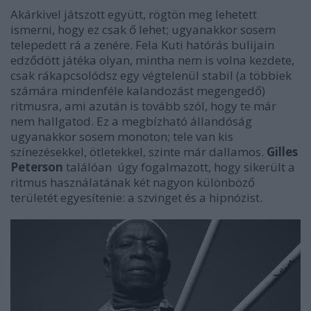
Akárkivel játszott együtt, rögtön meg lehetett
ismerni, hogy ez csak ő lehet; ugyanakkor sosem
telepedett rá a zenére. Fela Kuti hatórás bulijain
edződött játéka olyan, mintha nem is volna kezdete,
csak rákapcsolódsz egy végtelenül stabil (a többiek
számára mindenféle kalandozást megengedő)
ritmusra, ami azután is tovább szól, hogy te már
nem hallgatod. Ez a megbízható állandóság
ugyanakkor sosem monoton; tele van kis
színezésekkel, ötletekkel, szinte már dallamos.
Gilles
Peterson
találóan úgy fogalmazott, hogy sikerült a
ritmus használatának két nagyon különböző
területét egyesítenie: a szvinget és a hipnózist.