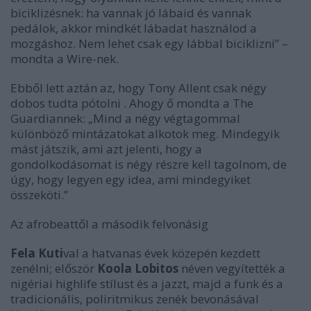
biciklizésnek: ha vannak jó lábaid és vannak
pedálok, akkor mindkét lábadat használod a
mozgáshoz. Nem lehet csak egy lábbal biciklizni” –
mondta a Wire-nek.
Ebből lett aztán az, hogy Tony Allent csak négy
dobos tudta pótolni . Ahogy ő mondta a The
Guardiannek: „Mind a négy végtagommal
különböző mintázatokat alkotok meg. Mindegyik
mást játszik, ami azt jelenti, hogy a
gondolkodásomat is négy részre kell tagolnom, de
úgy, hogy legyen egy idea, ami mindegyiket
összeköti.”
Az afrobeattől a második felvonásig
Fela Kuti
val a hatvanas évek közepén kezdett
zenélni; először
Koola Lobitos
néven vegyítették a
nigériai highlife stílust és a jazzt, majd a funk és a
tradicionális, poliritmikus zenék bevonásával