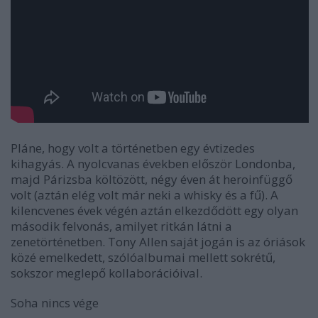
Pláne, hogy volt a történetben egy évtizedes
kihagyás. A nyolcvanas években először Londonba,
majd Párizsba költözött, négy éven át heroinfüggő
volt (aztán elég volt már neki a whisky és a fű). A
kilencvenes évek végén aztán elkezdődött egy olyan
második felvonás, amilyet ritkán látni a
zenetörténetben. Tony Allen saját jogán is az óriások
közé emelkedett, szólóalbumai mellett sokrétű,
sokszor meglepő kollaborációival.
Soha nincs vége