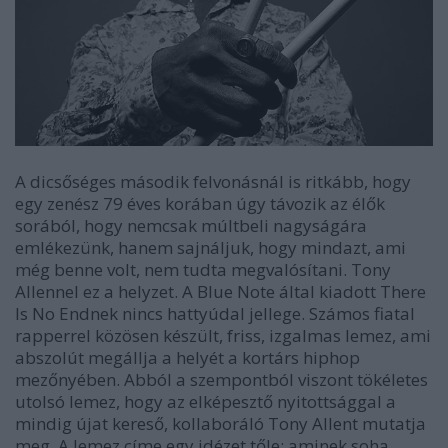
A dicsőséges második felvonásnál is ritkább, hogy
egy zenész 79 éves korában úgy távozik az élők
sorából, hogy nemcsak múltbeli nagyságára
emlékezünk, hanem sajnáljuk, hogy mindazt, ami
még benne volt, nem tudta megvalósítani. Tony
Allennel ez a helyzet. A Blue Note által kiadott
There
Is No End
nek nincs hattyúdal jellege. Számos fiatal
rapperrel közösen készült, friss, izgalmas lemez, ami
abszolút megállja a helyét a kortárs hiphop
mezőnyében. Abból a szempontból viszont tökéletes
utolsó lemez, hogy az elképesztő nyitottsággal a
mindig újat kereső, kollaboráló Tony Allent mutatja
meg. A lemez címe egy idézet tőle; aminek soha