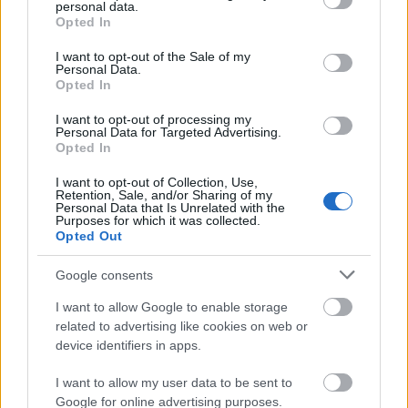
personal data.
grant or deny consent to Google and its third-party tags to
Opted In
use your data for below specified purposes in below Google
consent section.
I want to opt-out of the Sale of my
Personal Data.
Opted In
I want to opt-out of processing my
Personal Data for Targeted Advertising.
Opted In
I want to opt-out of Collection, Use,
Retention, Sale, and/or Sharing of my
Personal Data that Is Unrelated with the
Sébastien Tellier:
La Ritournelle
(2004)
Purposes for which it was collected.
Opted Out
A szám nemcsak a francia zenész egyik legnagyobb
sikere, hanem fontos szerepet játszott abban is, hogy
Google consents
Tony Allent mint közreműködőt visszahozza a
I want to allow Google to enable storage
köztudatba. Figyeljük meg, ahogy az instrumentális
related to advertising like cookies on web or
és énekes rész közötti megteremti a folytonosságot a
device identifiers in apps.
dob, miközben finoman meg is változik. Szegény
Sébastien Tellier
sosem tudta élőben játszani ezt a
I want to allow my user data to be sent to
számot, mert nem talált senkit, aki ezt az első take-re
Google for online advertising purposes.