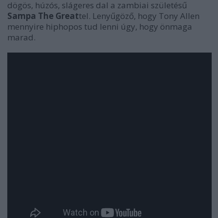
dögös, húzós, slágeres dal a zambiai születésű
Sampa The Great
tel. Lenyűgöző, hogy Tony Allen
mennyire hiphopos tud lenni úgy, hogy önmaga
marad.