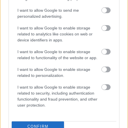
I want to allow Google to send me
personalized advertising.
I want to allow Google to enable storage
related to analytics like cookies on web or
device identifiers in apps.
I want to allow Google to enable storage
Twentees a Facebookon
related to functionality of the website or app.
zenekari fotó:
Lénárt Gábor
I want to allow Google to enable storage
related to personalization.
A cikk megjelenését a
Hangfoglaló Program
keretében
a
Nemzeti Kulturális Alap
támogatta.
I want to allow Google to enable storage
related to security, including authentication
functionality and fraud prevention, and other
user protection.
CONFIRM