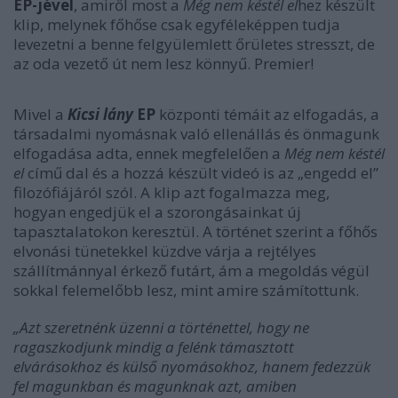
EP-jével
, amiről most a
Még nem késtél el
hez készült
klip, melynek főhőse csak egyféleképpen tudja
levezetni a benne felgyülemlett őrületes stresszt, de
az oda vezető út nem lesz könnyű. Premier!
Mivel a
Kicsi lány
EP
központi témáit az elfogadás, a
társadalmi nyomásnak való ellenállás és önmagunk
elfogadása adta, ennek megfelelően a
Még nem késtél
el
című dal és a hozzá készült videó is az „engedd el”
filozófiájáról szól. A klip azt fogalmazza meg,
hogyan engedjük el a szorongásainkat új
tapasztalatokon keresztül. A történet szerint a főhős
elvonási tünetekkel küzdve várja a rejtélyes
szállítmánnyal érkező futárt, ám a megoldás végül
sokkal felemelőbb lesz, mint amire számítottunk.
„Azt szeretnénk üzenni a történettel, hogy ne
ragaszkodjunk mindig a felénk támasztott
elvárásokhoz és külső nyomásokhoz, hanem fedezzük
fel magunkban és magunknak azt, amiben