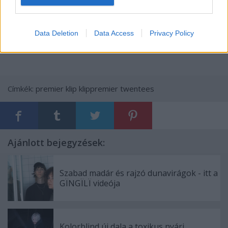
Data Deletion
Data Access
Privacy Policy
Címkék:
premier
klip
klippremier
twentees
Ajánlott bejegyzések:
Szabad madár és rajzó dunavirágok - itt a
GÏNGÏLÏ videója
Kolorblind új dala a toxikus nyári