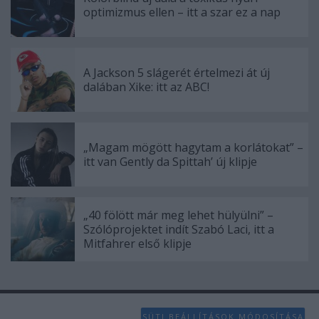
optimizmus ellen – itt a szar ez a nap
A Jackson 5 slágerét értelmezi át új
dalában Xike: itt az ABC!
„Magam mögött hagytam a korlátokat” –
itt van Gently da Spittah’ új klipje
„40 fölött már meg lehet hülyülni” –
Szólóprojektet indít Szabó Laci, itt a
Mitfahrer első klipje
SÜTI BEÁLLÍTÁSOK MÓDOSÍTÁSA