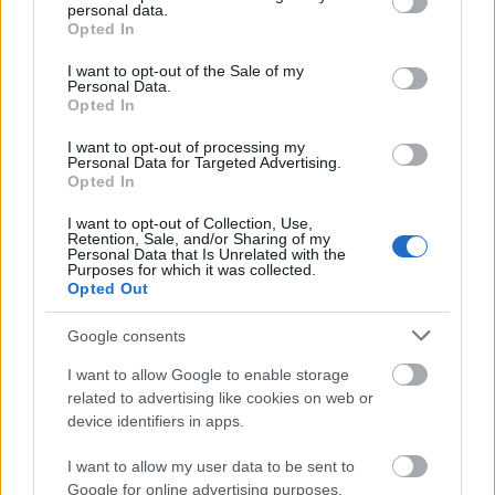
personal data.
tevékenykedő főszereplőjének személyes kötődése is
grant or deny consent to Google and its third-party tags to
Opted In
van a történethez:
„Emlékszem a régi időkre, amikor
use your data for below specified purposes in below Google
vártam a dílert. Tudom, milyen a függőség. Emlékszem
consent section.
I want to opt-out of the Sale of my
Personal Data.
a Balassa utcai zártosztály nyomasztó hangulatára a
Opted In
klipben szereplő erkély túloldalán... de ez már elmúlt.
Remélem, nektek is sikerül!”
– üzeni a színész.
I want to opt-out of processing my
Personal Data for Targeted Advertising.
Opted In
lássuk is a Kathy Zsolt rendezte, erős érzelmi töltetű
klipet, íme a
Még nem késtél el:
I want to opt-out of Collection, Use,
Retention, Sale, and/or Sharing of my
Personal Data that Is Unrelated with the
Purposes for which it was collected.
Opted Out
Google consents
I want to allow Google to enable storage
related to advertising like cookies on web or
device identifiers in apps.
I want to allow my user data to be sent to
Google for online advertising purposes.