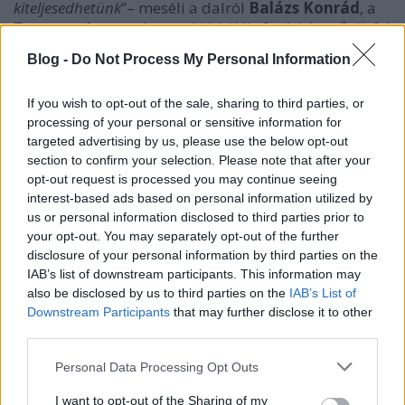
kiteljesedhetünk
”– meséli a dalról
Balázs Konrád
, a
Twentees frontembere, aki biciklis futárként tűnik fel
a klipben, de a valóságban is összefuthatunk vele
Blog -
Do Not Process My Personal Information
hasonló minőségében, ugyanis nemrég maga is
bringás futárnak állt.
If you wish to opt-out of the sale, sharing to third parties, or
processing of your personal or sensitive information for
targeted advertising by us, please use the below opt-out
section to confirm your selection. Please note that after your
opt-out request is processed you may continue seeing
interest-based ads based on personal information utilized by
us or personal information disclosed to third parties prior to
your opt-out. You may separately opt-out of the further
disclosure of your personal information by third parties on the
IAB’s list of downstream participants. This information may
also be disclosed by us to third parties on the
IAB’s List of
Downstream Participants
that may further disclose it to other
third parties.
Please note that this website/app uses one or more Google
Personal Data Processing Opt Outs
services and may gather and store information including but
Miklós Marcellnek
, a klip szabadúszó színészként
not limited to your visit or usage behaviour. You may click to
I want to opt-out of the Sharing of my