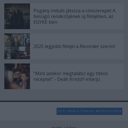
Pogány Induló játssza a címszerepet A
besúgó rendezőjének új filmjében, az
EGYKE-ben
2025 legjobb filmjei a Recorder szerint
"Mint amikor megtalálsz egy titkos
receptet" - Deák Kristóf-interjú
SÜTI BEÁLLÍTÁSOK MÓDOSÍTÁSA
mobil
|
teljes