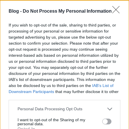
hogy tényleg megtörtént. Az Amerikában praktizáló
idegsebész, Vizy Márta (
Stork Natasa
) egy
Blog -
Do Not Process My Personal Information
konferencián találkozik Drexler Jánossal (
Bodó
Viktor
), és annyira tombol közöttük a kémia, hogy
If you wish to opt-out of the sale, sharing to third parties, or
rögtön megbeszélnek egy romantikus budapesti
processing of your personal or sensitive information for
találkozót. János nem jön el, de nem holmi
targeted advertising by us, please use the below opt-out
hollywoodi nagy félreértés vagy akadály miatt: az őt
section to confirm your selection. Please note that after your
felkutató, majd számonkérő Mártával közli, hogy
opt-out request is processed you may continue seeing
soha életében nem látta a nőt.
interest-based ads based on personal information utilized by
us or personal information disclosed to third parties prior to
Tényleg annyira vágyna a szerelemre Márta, hogy
your opt-out. You may separately opt-out of the further
csak beképzelte magának az egészet? Vagy János
disclosure of your personal information by third parties on the
ezzel a hazugsággal akarta lerázni? De akkor miért
IAB’s list of downstream participants. This information may
érdeklődik ennyire a nő után? A rendező
also be disclosed by us to third parties on the
IAB’s List of
fesztiválsiker első nagyjátékfilmje, a nyomasztó
Downstream Participants
that may further disclose it to other
vidéki szegénységben játszódó
Szerdai gyerek
után a
third parties.
Felkészülés…
egy misztikusan romantikus, 35 mm-
es filmre rögzített Budapestre kalauzol el bennünket
Please note that this website/app uses one or more Google
Personal Data Processing Opt Outs
– azon belül pedig a saját megbolondulását gyanító
services and may gather and store information including but
hősnő pszichéjébe.
not limited to your visit or usage behaviour. You may click to
I want to opt-out of the Sharing of my
personal data.
grant or deny consent to Google and its third-party tags to
Opted In