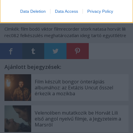
Data Deletion
Data Access
Privacy Policy
Címkék:
film
bodó viktor
filmrecorder
stork natasa
horvát lili
rec082
felkészülés meghatározatlan ideig tartó együttlétre
Ajánlott bejegyzések:
Film készült bongor önterápiás
albumához: az Extázis Uncut ősszel
érkezik a mozikba
Velencében mutatkozik be Horvát Lili
első angol nyelvű filmje, a Jegyzeteim a
Marsról