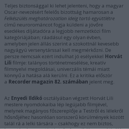
Teljes biztonsággal ki lehet jelenteni, hogy a magyar
Oscar-nevezésért felelős bizottság hamarosan a
Felkészülés meghatározatlan ideig tartó együttlétre
című neurorománcot fogja küldeni a jövőre
esedékes díjátadóra a legjobb nemzetközi film
kategóriájában; ráadásul egy olyan évben,
amelyben jelen állás szerint a szokottnál kevesebb
nagyágyú versenytárssal kell megmérkőzni. De
persze nemcsak ezért indulhat jó esélyekkel
Horvát
Lili
filmje: talányos történetmesélése, kreatív
filmnyelvi megoldásai, univerzális témái miatt
könnyű a hatása alá kerülni.
Ez a kritika először
a
Recorder magazin 82. számában
jelent meg.
Az
Enyedi Ildikó
osztályában végzett Horvát Lili
mestere nyomdokaiba lép legújabb filmjével,
melynek magányos főszereplője a
Testről és lélekről
hősnőjéhez hasonlóan sorsszerű körülmények között
talál rá a lelki társára – csakhogy ez nem biztos,