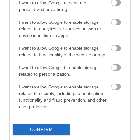
egészségügy helyzetének ábrázolásával, a
I want to allow Google to send me
Felkészülés…
jóval elemeltebb a
Szerdai gyerek
nél,
personalized advertising.
és pont univerzális témái – na meg a velencei
fesztiválszereplés és számos külföldi díj – miatt lehet
I want to allow Google to enable storage
esélyes az Oscar-nevezésre. Horvát kreatívan és
related to analytics like cookies on web or
érzékkel használja a filmnyelvet a hol melankolikus,
device identifiers in apps.
hol ironikus, hol szentimentális szerelemkereső
történet elmeséléséhez, melynek egyedül csak annyit
I want to allow Google to enable storage
lehet felróni, hogy az ütős alapkonfliktus kissé
related to functionality of the website or app.
összecsapott feloldást kap.
I want to allow Google to enable storage
related to personalization.
Felkészülés meghatározatlan ideig tartó együttlétre
I want to allow Google to enable storage
hazai mozibemutató:
2020. szeptember 24.
*
related to security, including authentication
osztályzat:
8/10
functionality and fraud prevention, and other
szerző:
Rácz Viktória
user protection.
*A hazai mozik november 11-ei, határozatlan ideig
történő bezárásával sajnos egy darabig nem lesz
látható a film, bízzunk a mihamarabbi VOD-
CONFIRM
megjelenésben.