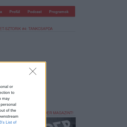
a
Profül
Podcast
Programok
ET-SZTORIK #4: TANKCSAPDA
sonal or
ection to
ou may
 personal
out of the
REZZ MAGADNAK RECORDER MAGAZINT!
 downstream
B’s List of