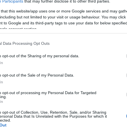
Participants
that may further disclose it to other third parties.
Cím:
Mortal
 that this website/app uses one or more Google services and may gath
including but not limited to your visit or usage behaviour. You may click 
Kiadó:
Tankcrimes
 to Google and its third-party tags to use your data for below specifi
Megjelenés:
2020. augusztus 28.
ogle consent section.
Stílus:
death metál
l Data Processing Opt Outs
Kulcsdal:
Asleep Forever
o opt-out of the Sharing of my personal data.
A kaliforniai trió 2017-es debütálása, a
Blood Offerings
egyike volt az év legnagyobb meglepetéseinek; anélkül
In
elevenítette fel az Earache Records első aranykorát, hogy
egy sokadik lehúzott bőrnek érződött volna. Ennél többet a
o opt-out of the Sale of my Personal Data.
Mortal
sem kínál, de nem is baj: három évvel később sem
In
akad olyan zenekar, amely olyan riffeket tudna írni,
ed-lemezen elférnének. A Greg Wilkinson által kikevert hangzás
to opt-out of processing my Personal Data for Targeted
g súlyosabban dörrennek meg, a végeredmény pedig a stílus egyik
ing.
In
o opt-out of Collection, Use, Retention, Sale, and/or Sharing
ersonal Data that Is Unrelated with the Purposes for which it
lected.
BEL
Out