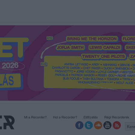
Mi a Recorder?
Hol a Recorder?
Előfizetés
Régi Recorderek