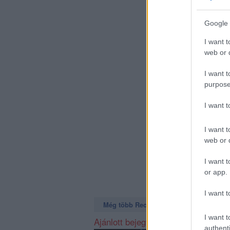
Google 
I want t
web or d
I want t
purpose
I want 
I want t
web or d
I want t
or app.
I want t
Még több Recorder a Facebookon. Még t
I want t
Ajánlott bejegyzések:
authenti