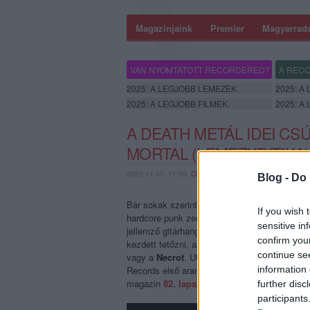
Magazinjaink
Premier
Magyarrad
VAN NYOMTATOTT RECORDERED?
A RECO
2025: A LEGJOBB LEMEZEK.
2025: A
2025: A LEGJOBB FILMEK.
2025: A
A DEATH METÁL IDEI CS
MORTAL (LEMEZKRITIKA)
2020.11.05. 11:59,
COFFINSHAKER
Blog -
Do 
Bár sokak szerint a klasszikus death metál-h
If you wish 
hardcore punk zenekarok, mint a Trap Them va
sensitive in
jellemző gitárhangzásból, azzal valószínűleg
confirm you
kezdett tetőzni, az olyan együttesek felbukk
continue se
vagy a
Necrot
. Utóbbi trió már a debütalbumá
information 
Records első aranykorának idejét, a folytatás
magazin
82. lapszámából
.
further disc
participants