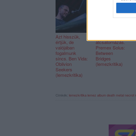
Azt hisszük,
Belső
értjük, de
átcsatornázás.
valójában
Premex Solus:
fogalmunk
Between
sincs. Ben Vida:
Bridges
Oblivion
(lemezkritika)
Seekers
(lemezkritika)
Címkék:
lemezkritika
lemez
album
death metal
necrot