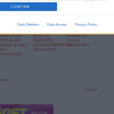
CONFIRM
Data Deletion
Data Access
Privacy Policy
Baszki, azt
Ez csak (nem
Kedves dubstep!
hittem, körte!
lehet) vicc.
Beatrice M.:
PMK & Jojo
ÉSZLELÉS:
Sinking
Makasi: A kígyó
DZSANDZSIBANDZSI
(lemezkritika)
éve
(lemezkritika)
(lemezkritika)
rec082
komment