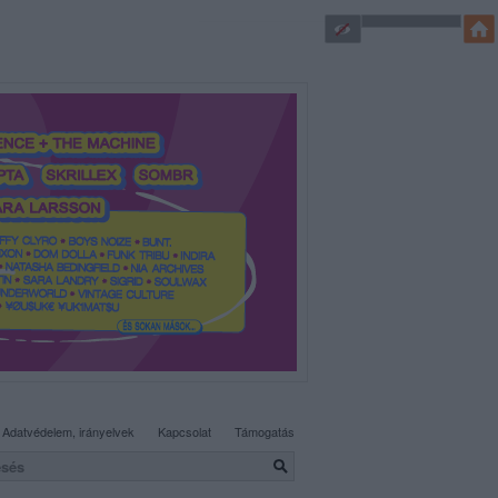
SÜTI BEÁLLÍTÁSOK MÓDOSÍTÁSA
Adatvédelem, irányelvek
Kapcsolat
Támogatás