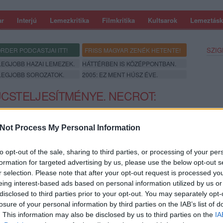
ar
Interjú
Lemezkritika
Filmkritika
Kultsarok
Lemeztásk
SZIG
RDER PODCASTJAI ITT!
FRISS MAGYAR ZENÉK HETENTE!
 LEGJOBB HAZAI LEMEZEK.
HÁTTÉRBEN IS KÖZÉPPONTBAN.
 LEGJOBB SOROZATOK.
2005: EZ MENT HÚSZ ÉVE.
ÚCSTELJESÍTMÉNYE. NECROT:
Not Process My Personal Information
angzás visszatérése már jó egy évtizede tart, hiszen az olyan
to opt-out of the sale, sharing to third parties, or processing of your per
gy a Black Breath is sokat merítettek a skandináv színtérre
formation for targeted advertising by us, please use the below opt-out s
 senki sem vitatkozna, hogy a hullám igazán 2018 környékén
r selection. Please note that after your opt-out request is processed y
anásával, mint a Gatecreeper, a Horrendous, a Blood Incantation
eing interest-based ads based on personal information utilized by us or
val (
Blood Offerings
) is gyönyörűen elevenítette fel az Earache
disclosed to third parties prior to your opt-out. You may separately opt-
sal azonban sikerült szintet lépniük. Lemezkritika a Recorder
SZE
losure of your personal information by third parties on the IAB’s list of
. This information may also be disclosed by us to third parties on the
IA
Előadó:
Necrot