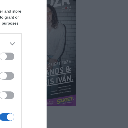
er and store
to grant or
ed purposes
ÉPÉS