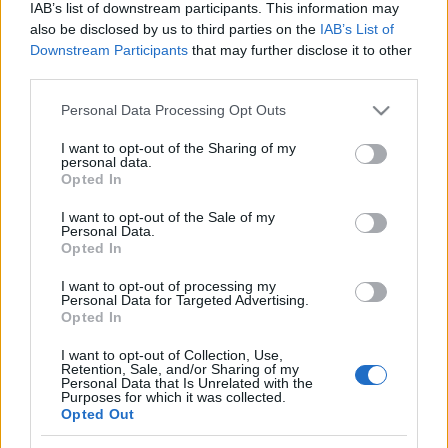
illusztrációm, lehetne-e a klipnek is földalattis
IAB’s list of downstream participants. This information may
tematikája. Három-négy hét alatt forgattuk le a klipet:
also be disclosed by us to third parties on the
IAB’s List of
egy hét volt a háttérfotózás a 3-as és 4-es metróban,
Downstream Participants
that may further disclose it to other
utána pedig két-három hét az animálás
."
third parties.
A klip hangulatához és történetéhez még egy közös
Please note that this website/app uses one or more Google
Personal Data Processing Opt Outs
services and may gather and store information including but
támpontot sikerült találni az Osees énekesével, mert
not limited to your visit or usage behaviour. You may click to
I want to opt-out of the Sharing of my
kiderült, hogy mindketten szeretik a nyolcvanas
personal data.
grant or deny consent to Google and its third-party tags to
évekbeli testhorrorokat, mint
A légy
vagy
A dolog
, a
Opted In
use your data for below specified purposes in below Google
klipben így aztán egy animált, parazita
consent section.
szemétszörny veszi át az irányítást egy pórul járt
I want to opt-out of the Sale of my
Personal Data.
járókelő teste fölött, majd a metróaluljáróban
Opted In
terrorizálja a többi utast, egyre vadabb formákat
öltve.
I want to opt-out of processing my
Personal Data for Targeted Advertising.
Opted In
Az Osees egyébként 1997 óta létező, elképesztően
termékeny, pszichedelikus garázsrockot játszó
I want to opt-out of Collection, Use,
zenekar, akik 2016-ig Thee Oh Sees néven futottak,
Retention, Sale, and/or Sharing of my
Personal Data that Is Unrelated with the
ezt pár évig lerövidítették Oh Seesre, majd idén már
Purposes for which it was collected.
Oseesként adtak ki három lemezt, a szeptemberben
Opted Out
kiadott
Protean Threat
et, az októberi megjelenéső