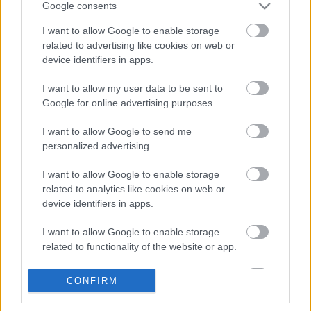
Metamorphosed
című EP-t, decemberben pedig a
Google consents
Protean Threat
remixlemezét, a
Panther Rotate-
et,
I want to allow Google to enable storage
melynek nyitódala a
Scramble Experiment
. Idén pont
related to advertising like cookies on web or
felléptek volna a Bánkitó Fesztiválon, de a koncertet
device identifiers in apps.
meghiúsította a koronavírus.
I want to allow my user data to be sent to
Nézzük meg a pszichedelikus videót, és jó hír, hogy
Google for online advertising purposes.
Labrosse ígérete szerint nem ez lesz az utolsó klip,
amit látunk tőle:
I want to allow Google to send me
personalized advertising.
I want to allow Google to enable storage
related to analytics like cookies on web or
device identifiers in apps.
I want to allow Google to enable storage
related to functionality of the website or app.
I want to allow Google to enable storage
CONFIRM
related to personalization.