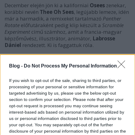
December elején jön ki a kaliforniai
Osees
zenekar,
korábbi nevén
Thee Oh Sees
, legújabb lemeze, idén
már a harmadik, a remixeket tartalmazó
Panther
Rotate
előfutáraként pedig klip készült a
Scramble
Experiment
című számhoz, amit a francia-magyar
képzőművész, illusztrátor, animátor,
Labrosse
Dániel
rendezett. Ki is faggattuk róla.
Labrosse Dániel munkássága már ismerős lehet
Blog -
Do Not Process My Personal Information
sokak számára, nemcsak hat önálló kiállításáról,
hanem például a STRAND Fesztivál számára
If you wish to opt-out of the sale, sharing to third parties, or
készített hatalmas, több száz mozaikkockából álló
processing of your personal or sensitive information for
installációt
is. Mint elmondta a Recordernek, régi
targeted advertising by us, please use the below opt-out
vágya volt klipet rendezni, azon belül is az Osees
section to confirm your selection. Please note that after your
számára; tavaly a zenekar egyik lemezéhez egy
opt-out request is processed you may continue seeing
liverpooli ismerőse készített klipet, tőle sikerült
interest-based ads based on personal information utilized by
megszerezni a csapat elérhetőségét. "
Teljesen szabad
us or personal information disclosed to third parties prior to
kezet adtak: megbeszéltük a költségvetést, és azt
your opt-out. You may separately opt-out of the further
mondták, a
weboldalamon
tetszett nekik egy metrós
disclosure of your personal information by third parties on the