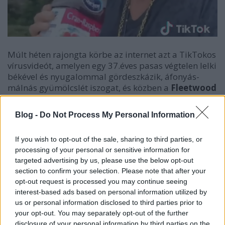
Múlt héten rajongta körbe az internet azt a TikTokos
vírusvideót, amelyen egy 37.éves pasas végtelen lelki
békével és nyugalommal gördeszkázik, áfonyás-
málnás gyümölcslét iszogat, és közben a
Fleetwood
Mac
Dreams
című számát hallgatja, és dudorássza.
A zenekar névadó tagja most saját videóval
Blog -
Do Not Process My Personal Information
tisztelgett a főhajtás előtt.
If you wish to opt-out of the sale, sharing to third parties, or
A 73 éves
Mick Fleetwood
csak azért regisztrált a
processing of your personal or sensitive information for
TikTokra, hogy posztolhasson egy videót, amelyben
targeted advertising by us, please use the below opt-out
megismétli
Nathan Apodaca
, avagy marihuánába
section to confirm your selection. Please note that after your
oltott felhasználónevén 420doggface208 deszkázós,
opt-out request is processed you may continue seeing
üdvözült suhanását. Az eredeti videó 21 milliós
interest-based ads based on personal information utilized by
us or personal information disclosed to third parties prior to
megtekintésnél és 4 millió lájknál tart a TikTokon, és
your opt-out. You may separately opt-out of the further
mivel a platformnak jelenleg trendformáló hatása
disclosure of your personal information by third parties on the