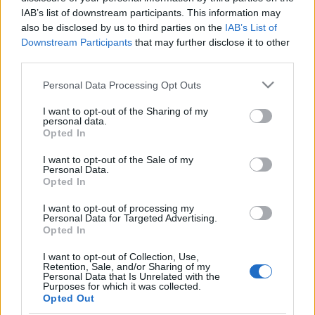
tud lenni (például,
ott futnak be slágerek
, ott
IAB’s list of downstream participants. This information may
válhatott
Lil Nas X
-ből
az internetgeneráció
also be disclosed by us to third parties on the
IAB’s List of
popsztárja
), a
Dreams
nek is megugrottak a
Downstream Participants
that may further disclose it to other
streamelési, lejátszási, eladási számai. Az elmúlt
third parties.
héten majdnem 89 százalékkal növekedett a
streamek száma, és közel hárommillióan hallgatták
Please note that this website/app uses one or more Google
Personal Data Processing Opt Outs
meg a dal, a letöltések pedig 374 százalékkal
services and may gather and store information including but
ugrottak meg. Apodaca egyébként rengeteg
not limited to your visit or usage behaviour. You may click to
I want to opt-out of the Sharing of my
personal data.
nyugizós-táncolós videót posztol a csatornájára,
grant or deny consent to Google and its third-party tags to
Opted In
vírusvideója azért született meg, mert munkába
use your data for below specified purposes in below Google
menet lerobbant a kocsija, ezért inkább deszkára
consent section.
I want to opt-out of the Sale of my
Personal Data.
pattant, hát nem egy feszkós típus, az biztos. Alább
Opted In
a névadó-alapító dobos videója, és az eredeti, amit
még nem tudtunk megunni.
I want to opt-out of processing my
Personal Data for Targeted Advertising.
Opted In
I want to opt-out of Collection, Use,
Retention, Sale, and/or Sharing of my
Personal Data that Is Unrelated with the
Purposes for which it was collected.
Opted Out