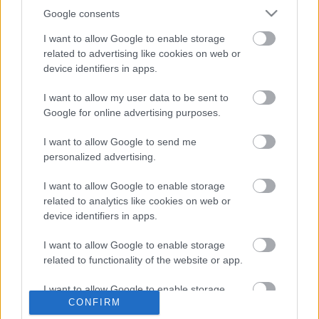
Google consents
I want to allow Google to enable storage
related to advertising like cookies on web or
device identifiers in apps.
I want to allow my user data to be sent to
A bejegyzés megtekintése az Instagramon
Google for online advertising purposes.
So Blessed look at @mickfleetwoodofficial ��Steady Vibin
I want to allow Google to send me
like no other �� #420souljahz #ec #king #cloud9
personalized advertising.
#steadyvibin #fleetwoodmac #smiles #live #love #life
I want to allow Google to enable storage
#onelove
related to analytics like cookies on web or
@Doggface208
(@doggface208) által megosztott bejegyzés,
Okt 
device identifiers in apps.
I want to allow Google to enable storage
related to functionality of the website or app.
I want to allow Google to enable storage
So thanks for the love and support an here
CONFIRM
related to personalization.
it is my original video same as all going