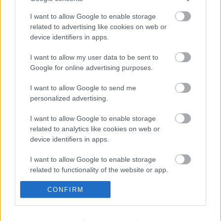
események óta történt változások ismeretében
I want to allow Google to enable storage
beszélik el a hazai zenei élet egy-egy szeletét. És ez
related to advertising like cookies on web or
így van rendjén. Sőt, azt is mondhatnám, ezzel
device identifiers in apps.
tartozunk a jövőnek.”
I want to allow my user data to be sent to
A
cikksorozat
a
Hangfoglaló
Google for online advertising purposes.
Program
együttműködésével készül.
I want to allow Google to send me
personalized advertising.
I want to allow Google to enable storage
Címkék:
magazin
könyvajánló
hangfoglaló program
rec081
related to analytics like cookies on web or
device identifiers in apps.
I want to allow Google to enable storage
related to functionality of the website or app.
Ajánlott bejegyzések:
I want to allow Google to enable storage
CONFIRM
related to personalization.
De persze nem úgy. Fazekas Gergely:
Négynegyed (könyvkritika)
I want to allow Google to enable storage