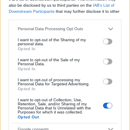
készített, amelyekből újabb tíz jelent meg a
Hangok
also be disclosed by us to third parties on the
IAB’s List of
és ütemek
sorozatban.
Downstream Participants
that may further disclose it to other
third parties.
A Vass Norbert szerkesztésében elkészült könyvben
Please note that this website/app uses one or more Google
ezúttal
Barcs Miklós
,
Dresch Mihály
,
drMáriás
,
Personal Data Processing Opt Outs
services and may gather and store information including but
Kiss Ferenc
,
Lantos Iván
,
Mohai Tamás
,
Pajor
not limited to your visit or usage behaviour. You may click to
I want to opt-out of the Sharing of my
Tamás
,
Ráduly Mihály
,
Rupaszov Tamás
és
Vas
personal data.
grant or deny consent to Google and its third-party tags to
János Panyiga
szólalnak meg, az interjúkat
Opted In
use your data for below specified purposes in below Google
Dragojlovics Péter, Jávorszky Béla Szilárd, Papp Máté
consent section.
I want to opt-out of the Sale of my
és Rozsonits Tamás készítették.
Personal Data.
Opted In
„Az ebben a kötetben olvasható életútinterjúk
I want to opt-out of processing my
duplán látleletek” – fogalmaz a könyv előszavában
Personal Data for Targeted Advertising.
Opted In
Bajnai Zsolt
, az NKA Hangfoglaló Program
elindítója. „Egyrészt, mert megidézik a kort, a
I want to opt-out of Collection, Use,
környezetet és a könnyűzenei életet, amire a
Retention, Sale, and/or Sharing of my
Personal Data that Is Unrelated with the
megszólalók visszaemlékeznek. Másrészt
Purposes for which it was collected.
megvilágítják kicsit a mostani időszakot is, hiszen az
Opted Out
objektivitásra törekvő kérdezők révén az interjúk
főszereplői a ma szemüvegén, a megidézett
Google consents