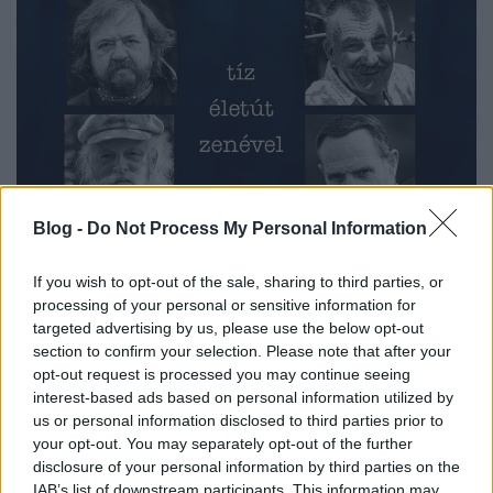
Blog -
Do Not Process My Personal Information
If you wish to opt-out of the sale, sharing to third parties, or
processing of your personal or sensitive information for
targeted advertising by us, please use the below opt-out
section to confirm your selection. Please note that after your
opt-out request is processed you may continue seeing
interest-based ads based on personal information utilized by
us or personal information disclosed to third parties prior to
Az
NKA Hangfoglaló Program
Magyar
your opt-out. You may separately opt-out of the further
Könnyűzenei Örökség Megőrzését Támogató
disclosure of your personal information by third parties on the
Alprogramja az elmúlt években 65 életútinterjút
IAB’s list of downstream participants. This information may