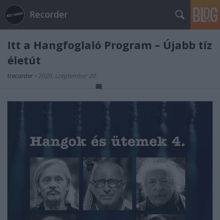
Recorder
Itt a Hangfoglaló Program – Újabb tíz
életút
trecorder
•
2020. szeptember 20.