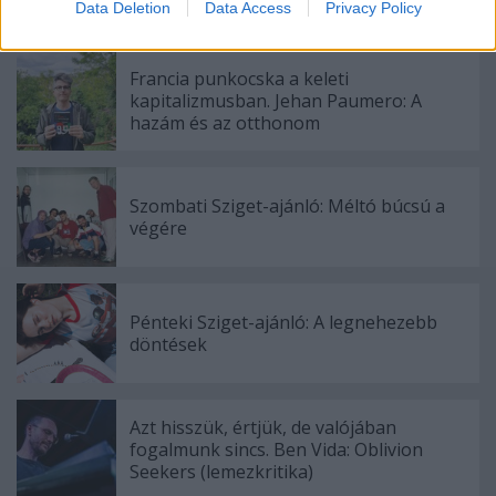
Data Deletion
Data Access
Privacy Policy
related to security, including authentication
functionality and fraud prevention, and other
user protection.
Francia punkocska a keleti
kapitalizmusban. Jehan Paumero: A
hazám és az otthonom
Szombati Sziget-ajánló: Méltó búcsú a
végére
Pénteki Sziget-ajánló: A legnehezebb
döntések
Azt hisszük, értjük, de valójában
fogalmunk sincs. Ben Vida: Oblivion
Seekers (lemezkritika)